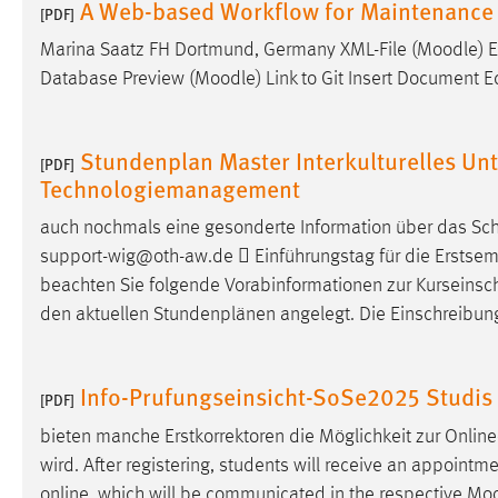
A Web-based Workflow for Maintenance 
[PDF]
Marina Saatz FH Dortmund, Germany XML-File (
Moodle
) 
Database Preview (
Moodle
) Link to Git Insert Document 
Stundenplan Master Interkulturelles U
[PDF]
Technologiemanagement
auch nochmals eine gesonderte Information über das Sch
support-wig@oth-aw.de  Einführungstag für die Erstsem
beachten Sie folgende Vorabinformationen zur Kurseinsc
den aktuellen Stundenplänen angelegt. Die Einschreibun
Info-Prufungseinsicht-SoSe2025 Studis
[PDF]
bieten manche Erstkorrektoren die Möglichkeit zur Online
wird. After registering, students will receive an appointm
online, which will be communicated in the respective
Moo