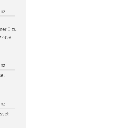
nz:
ner  zu
d=2359
nz:
sel
nz:
ssel: