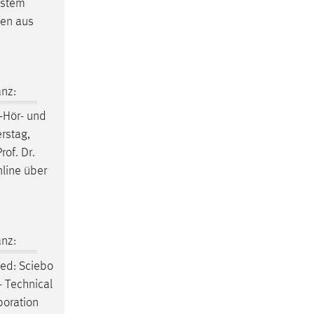
ystem
gen aus
nz:
-Hör- und
rstag,
of. Dr.
nline über
nz:
ned: Sciebo
 - Technical
aboration