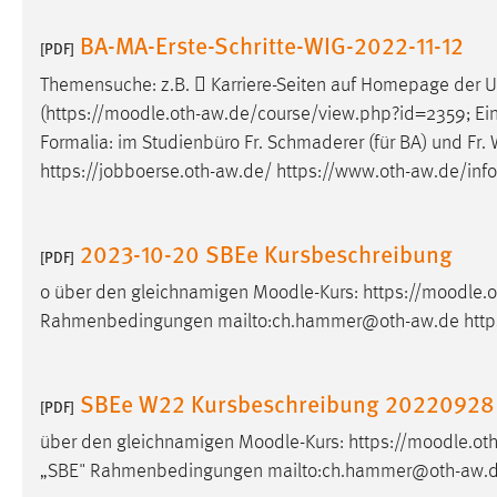
Anbieter:
Google Ireland Limited
BA-MA-Erste-Schritte-WIG-2022-11-12
[PDF]
Zweck:
Conversion-Tracking
Themensuche: z.B.  Karriere-Seiten auf Homepage der
Cookie Laufzeit:
3 Monate
(https://
moodle
.oth-aw.de/course/view.php?id=2359; Eins
Formalia: im Studienbüro Fr. Schmaderer (für BA) und Fr. W
Facebook Pixel
https://jobboerse.oth-aw.de/ https://www.oth-aw.de/inf
Name:
_fbp
2023-10-20 SBEe Kursbeschreibung
[PDF]
Anbieter:
Facebook
o über den gleichnamigen
Moodle
-Kurs: https://
moodle
.
Zweck:
Conversion-Tracking
Rahmenbedingungen mailto:ch.hammer@oth-aw.de https
Cookie Laufzeit:
3 Monate
SBEe W22 Kursbeschreibung 20220928
[PDF]
EXTERNE MEDIEN
über den gleichnamigen
Moodle
-Kurs: https://
moodle
.ot
Um Inhalte von Videoplattformen und Social Media
„SBE" Rahmenbedingungen mailto:ch.hammer@oth-aw.de
Plattformen anzeigen zu können, werden von diesen