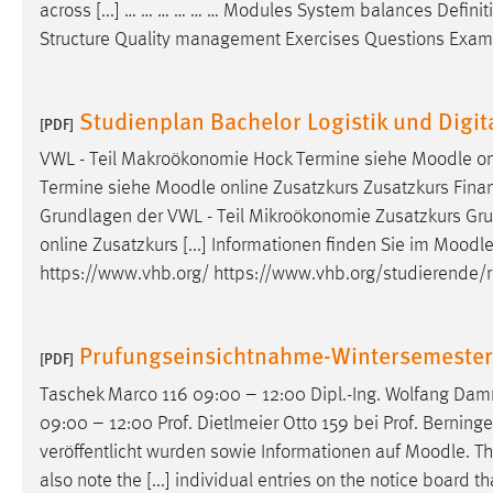
across [...] … … … … … … Modules System balances Defini
Cookie Laufzeit:
MibewSessionID, mibew-chat-frame-
Structure Quality management Exercises Questions Examp
style-5e9dbeb1811c0446 =
Sitzungslaufzeit, mibew_locale = 3
Jahre, MIBEW_UserID = 1 Jahr
Studienplan Bachelor Logistik und Digit
[PDF]
Login
VWL - Teil Makroökonomie Hock Termine siehe
Moodle
on
Termine siehe
Moodle
online Zusatzkurs Zusatzkurs Finan
Name:
fe_user, be_user, be_lastLoginProvider
Grundlagen der VWL - Teil Mikroökonomie Zusatzkurs Gr
Zweck:
online Zusatzkurs [...] Informationen finden Sie im
Moodl
Dieser Cookie ist notwendig um sich an
der Website einloggen zu können.
https://www.vhb.org/ https://www.vhb.org/studierende/re
Cookie Laufzeit:
24 Stunden
Prufungseinsichtnahme-Wintersemeste
[PDF]
Taschek Marco 116 09:00 – 12:00 Dipl.-Ing. Wolfang Damm
STATISTIK
09:00 – 12:00 Prof. Dietlmeier Otto 159 bei Prof. Bernin
Statistik Cookies erfassen Informationen anonym.
veröffentlicht wurden sowie Informationen auf
Moodle
. T
Diese Informationen helfen uns zu verstehen, wie
also note the [...] individual entries on the notice board
unsere Besucher unsere Website nutzen.