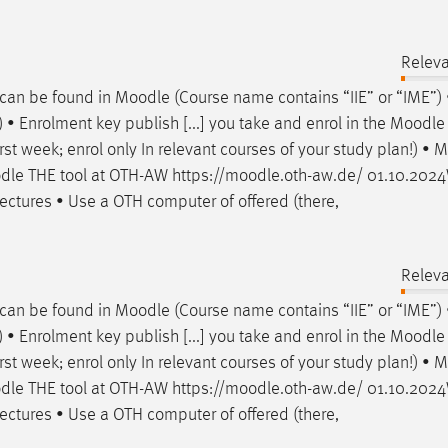
Releva
 can be found in
Moodle
(Course name contains “IIE” or “IME”) 
 • Enrolment key publish [...] you take and enrol in the
Moodle
st week; enrol only In relevant courses of your study plan!) •
M
dle
THE tool at OTH-AW https://
moodle
.oth-aw.de/ 01.10.20
ectures • Use a OTH computer of offered (there,
Releva
 can be found in
Moodle
(Course name contains “IIE” or “IME”) 
 • Enrolment key publish [...] you take and enrol in the
Moodle
st week; enrol only In relevant courses of your study plan!) •
M
dle
THE tool at OTH-AW https://
moodle
.oth-aw.de/ 01.10.20
ectures • Use a OTH computer of offered (there,