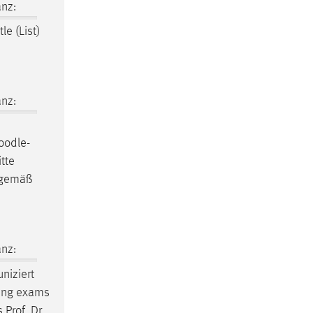
nz:
le (List)
nz:
oodle
-
tte
n gemäß
nz:
niziert
ewing exams
 Prof. Dr.