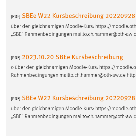
externen Medien Cookies gesetzt.
SBEe W22 Kursbeschreibung 20220928
[PDF]
YouTube
über den gleichnamigen
Moodle
-Kurs: https://
moodle
.ot
„SBE" Rahmenbedingungen mailto:ch.hammer@oth-aw.de
Vimeo
2023.10.20 SBEe Kursbeschreibung
[PDF]
o über den gleichnamigen
Moodle
-Kurs: https://
moodle
.
Rahmenbedingungen mailto:ch.hammer@oth-aw.de https
SBEe W22 Kursbeschreibung 20220928
[PDF]
über den gleichnamigen
Moodle
-Kurs: https://
moodle
.ot
„SBE" Rahmenbedingungen mailto:ch.hammer@oth-aw.de