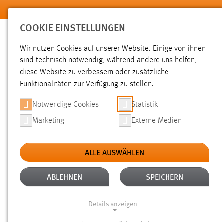
Zum Hauptinhalt springen
COOKIE EINSTELLUNGEN
Wir nutzen Cookies auf unserer Website. Einige von ihnen
sind technisch notwendig, während andere uns helfen,
diese Website zu verbessern oder zusätzliche
SUCHE
Funktionalitäten zur Verfügung zu stellen.
Notwendige Cookies
Statistik
Marketing
Externe Medien
ALLE AUSWÄHLEN
ALTER: ÜBER EIN JAHR
ALLE FILTER EN
Aktive Filter:
ABLEHNEN
SPEICHERN
Gesucht nach "moodle".
Es wurden 243 Ergebnisse gefund
Details anzeigen