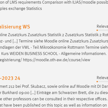
tion of LMS requirements Comparison with ILIAS/
moodle
possibi
les exchange Statistics
alisierung WS
Releva
line Zusatzkurs Zusatzkurs Statistik 2 Zusatzkurs Statistik 2 R
z- und [...] Termine siehe
Moodle
online Zusatzkurs Zusatzkur
undlagen der VWL - Teil Mikroökonomie Rottmann Termine sie
e
Kurs WEIDEN BUSINESS SCHOOL - Allgemeine Informationen.
gistrierung/ https://
moodle
.oth-aw.de/course/view
r-2023 24
Releva
ert 212 bei Prof. Skubacz, sowie online auf
Moodle
mit DI Da
ger Burkhard 09:00 [...] Einträge am Schwarzen Brett, die zu d
he other professors can be consulted in their respective offices
 that have been published on this topic as well as information on