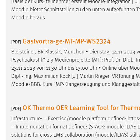
Basis der Kurs- teilnehmer erstellt
Moodle
-Integration [...
in diesem Cookie gespeichert, ob man
Moodle
bietet Schnittstellen zu den unten aufgeführten 
eingeloggt ist.
Moodle
heraus
Sprachpräferenz
Gastvortra-ge-MT-MP-WS2324
[PDF]
Name:
site-language-preference
Bleisteiner, BR-Klassik, München • Dienstag, 14.11.2023 v
Zweck:
Das Cookie speichert die gewählte
Psychoakustik“ 2 3 Medienprojekte (MT): Prof. Dr. Dipl.- 
Sprache der Website.
23.11.2023 von 11.30 Uhr bis 13.00 Uhr • Online über
Moo
Cookie Laufzeit:
30 Tage
Dipl.- Ing. Maximilian Kock [...] Martin Rieger, VRTonung
Moodle
/BBB: Kurs “MP-Klangerzeugung und Klanggestaltun
Chat
Name:
MibewSessionID, MIBEW_UserID,
OK Thermo OER Learning Tool for Therm
[PDF]
mibew_locale, mibew-chat-frame-style-
5e9dbeb1811c0446
Infrastructure: − Exercise/
moodle
platform defined: http
− Implementation format defined: (STACK:
moodle
-ILIAS 
Zweck:
Wird benötigt um die Chatfunktion
solutions for cross-LMS collaboration (
moodle
/ILIAS) stil
nutzen zu können.