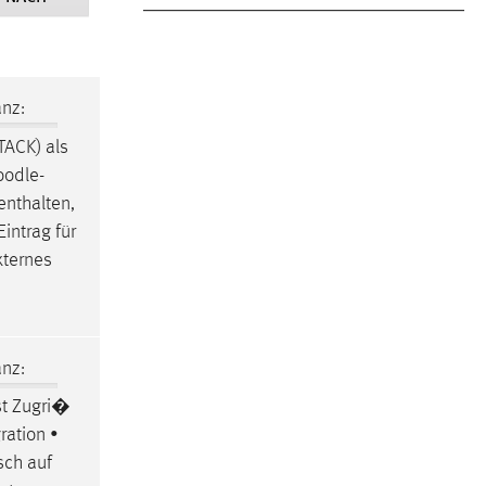
nz:
STACK) als
odle
-
nthalten,
intrag für
xternes
nz:
st Zugri�
gration •
sch auf