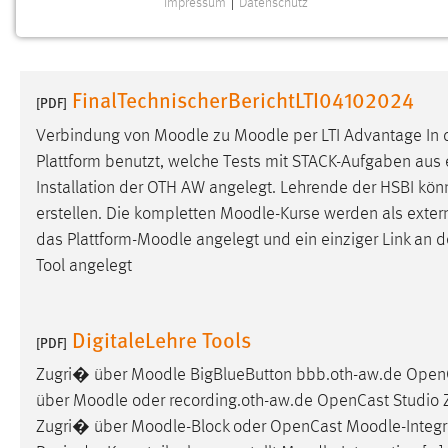
Impressum
|
Datenschutz
NOTWENDIGE COOKIES
Notwendige Cookies ermöglichen grundlegende
Funktionen und sind für die einwandfreie Funktion der
FinalTechnischerBerichtLTI04102024
Website erforderlich.
[PDF]
Verbindung von
Moodle
zu
Moodle
per LTI Advantage In
Einverständnis
Plattform benutzt, welche Tests mit STACK-Aufgaben au
Installation der OTH AW angelegt. Lehrende der HSBI kön
Name:
cookie_consent
erstellen. Die kompletten
Moodle
-Kurse werden als extern
Zweck:
Dieser Cookie speichert die
das Plattform-
Moodle
angelegt und ein einziger Link an d
ausgewählten Einverständnis-Optionen
Tool angelegt
des Benutzers
Cookie Laufzeit:
1 Jahr
DigitaleLehre Tools
[PDF]
Performance
Zugri� über
Moodle
BigBlueButton bbb.oth-aw.de Ope
über
Moodle
oder recording.oth-aw.de OpenCast Studio
Name:
staticfilecache
Zugri� über
Moodle
-Block oder OpenCast
Moodle
-Integ
Zweck:
Für performante Seitenauslieferung wird