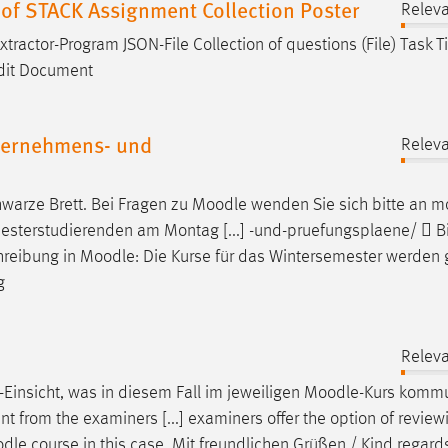
of STACK Assignment Collection Poster
Releva
Extractor-Program JSON-File Collection of questions (File) Task Tit
Edit Document
nternehmens- und
Releva
warze Brett. Bei Fragen zu
Moodle
wenden Sie sich bitte an
m
esterstudierenden am Montag [...] -und-pruefungsplaene/  Bi
hreibung in
Moodle
: Die Kurse für das Wintersemester werde
g
Releva
-Einsicht, was in diesem Fall im jeweiligen
Moodle
-Kurs kommu
ent from the examiners [...] examiners offer the option of revi
dle
course in this case. Mit freundlichen Grüßen / Kind regards