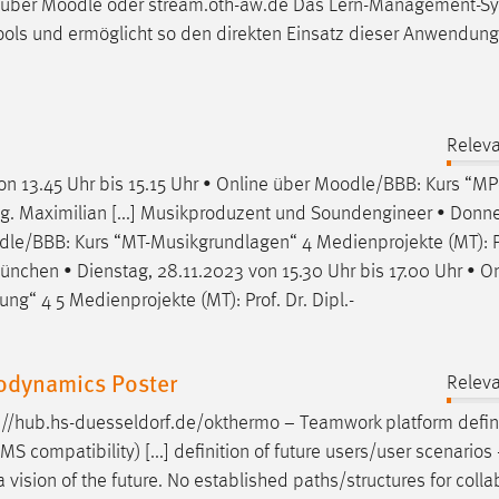
] über
Moodle
oder stream.oth-aw.de Das Lern-Management-S
Tools und ermöglicht so den direkten Einsatz dieser Anwendun
Releva
on 13.45 Uhr bis 15.15 Uhr • Online über
Moodle
/BBB: Kurs “MP
Ing. Maximilian [...] Musikproduzent und Soundengineer • Donne
dle
/BBB: Kurs “MT-Musikgrundlagen“ 4 Medienprojekte (MT): Pr
 München • Dienstag, 28.11.2023 von 15.30 Uhr bis 17.00 Uhr • O
g“ 4 5 Medienprojekte (MT): Prof. Dr. Dipl.-
odynamics Poster
Releva
s://hub.hs-duesseldorf.de/okthermo − Teamwork platform defi
LMS compatibility) [...] definition of future users/user scenarios
l a vision of the future. No established paths/structures for coll