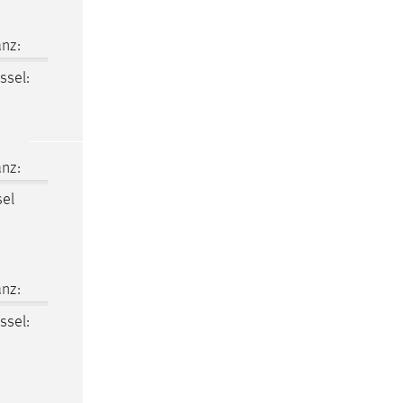
nz:
ssel:
nz:
sel
nz:
ssel: