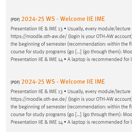
Matomo
2024-25 WS - Welcome IIE IME
[PDF]
Name:
_pk_ref, _pk_cvar, _pk_id, _pk_ses
Presentation IIE & IME 13 • Usually, every module/lecture
Zweck:
Zugriffsstatistik
https://
moodle
.oth-aw.de/ (login is your OTH-AW account)
the beginning of semester (recommendation: within the fir
Cookie Laufzeit:
Max. 13 Monate
course for study programs (go [...] (go through them):
Moo
Presentation IIE & IME 14 • A laptop is recommended for l
MARKETING
2024-25 WS - Welcome IIE IME
Marketing Cookies werden von Drittanbietern
[PDF]
verwendet, um personalisierte Werbung anzuzeigen.
Presentation IIE & IME 13 • Usually, every module/lecture
Sie tun dies, indem sie Besucher über Websites
https://
moodle
.oth-aw.de/ (login is your OTH-AW account)
hinweg verfolgen.
the beginning of semester (recommendation: within the fir
Google Ads
course for study programs (go [...] (go through them):
Moo
Presentation IIE & IME 14 • A laptop is recommended for l
Name:
_gcl_au