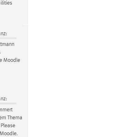
lities
nz:
ottmann
s
he
Moodle
nz:
mmert
iesem Thema
. Please
Moodle
.