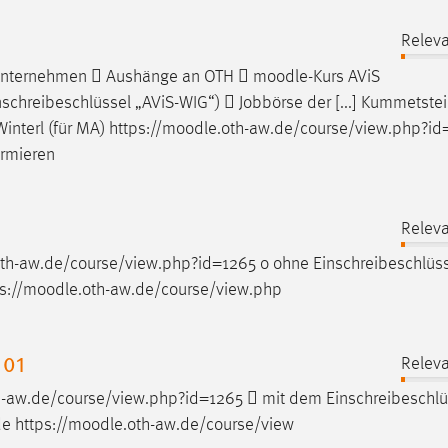
Releva
 Unternehmen  Aushänge an OTH 
moodle
-Kurs AViS
chreibeschlüssel „AViS-WIG“)  Jobbörse der [...] Kummetstei
interl (für MA) https://
moodle
.oth-aw.de/course/view.php?i
ormieren
Releva
oth-aw.de/course/view.php?id=1265 o ohne Einschreibeschlüs
://
moodle
.oth-aw.de/course/view.php
 01
Releva
h-aw.de/course/view.php?id=1265  mit dem Einschreibeschlü
 https://
moodle
.oth-aw.de/course/view