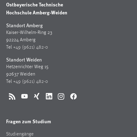
30 Tage
Ostbayerische Technische
Hochschule Amberg-Weiden
Chat
Standort Amberg
Name:
Kaiser-Wilhelm-Ring 23
MibewSessionID, MIBEW_UserID, mibew_locale, mibew-
92224 Amberg
chat-frame-style-5e9dbeb1811c0446
Tel
+49 (9621) 482-0
Zweck:
Standort Weiden
Wird benötigt um die Chatfunktion nutzen zu können.
Hetzenrichter Weg 15
92637 Weiden
Cookie Laufzeit:
MibewSessionID, mibew-chat-frame-style-
Tel
+49 (9621) 482-0
5e9dbeb1811c0446 = Sitzungslaufzeit, mibew_locale = 3
Jahre, MIBEW_UserID = 1 Jahr
RSS
YouTube
Xing
LinkedIn
Instagram
Facebook
Login
Fragen zum Studium
Name:
fe_user, be_user, be_lastLoginProvider
Studiengänge