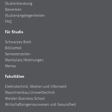
Studienberatung
Zweck:
Bewerben
Dieser Cookie ist notwendig um sich an der Website
einloggen zu können.
Studienangelegenheiten
FAQ
Cookie Laufzeit:
24 Stunden
Für Studis
Schwarzes Brett
Bibliothek
STATISTIK
Semesterzeiten
Statistik Cookies erfassen Informationen anonym.
Marktplatz/Wohnungen
Diese Informationen helfen uns zu verstehen, wie
Mensa
unsere Besucher unsere Website nutzen.
Fakultäten
Matomo
Elektrotechnik, Medien und Informatik
Name:
Maschinenbau/Umwelttechnik
_pk_ref, _pk_cvar, _pk_id, _pk_ses
Weiden Business School
Wirtschaftsingenieurwesen und Gesundheit
Zweck:
Zugriffsstatistik