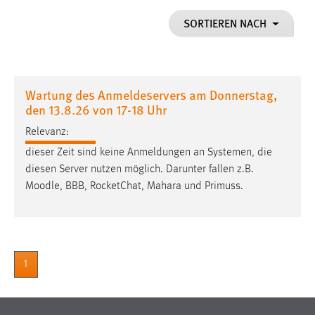
1 Jahr
SORTIEREN NACH
Performance
Name:
Wartung des Anmeldeservers am Donnerstag,
staticfilecache
den 13.8.26 von 17-18 Uhr
Zweck:
Relevanz:
Für performante Seitenauslieferung wird in diesem Cookie
dieser Zeit sind keine Anmeldungen an Systemen, die
gespeichert, ob man eingeloggt ist.
diesen Server nutzen möglich. Darunter fallen z.B.
Moodle
, BBB, RocketChat, Mahara und Primuss.
Sprachpräferenz
Name:
site-language-preference
Zweck:
1
Das Cookie speichert die gewählte Sprache der Website.
Cookie Laufzeit: