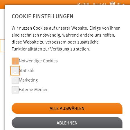
Zum Hauptinhalt springen
MyOTH
Kontakt
DE
COOKIE EINSTELLUNGEN
SUCHE
Wir nutzen Cookies auf unserer Website. Einige von ihnen
sind technisch notwendig, während andere uns helfen,
diese Website zu verbessern oder zusätzliche
JETZT BEWERBEN
Funktionalitäten zur Verfügung zu stellen.
Notwendige Cookies
SUCHE
Statistik
Marketing
FILTER
Externe Medien
Typ
ALLE AUSWÄHLEN
Erstellungsdatum
ABLEHNEN