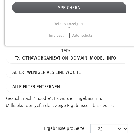
SPEICHERN
Alter
Details anzeigen
SUCHEN
Impressum
|
Datenschutz
NOTWENDIGE COOKIES
Aktive Filter:
TYP:
Notwendige Cookies ermöglichen grundlegende
TX_OTHAWORGANIZATION_DOMAIN_MODEL_INFO
Funktionen und sind für die einwandfreie Funktion der
Website erforderlich.
ALTER: WENIGER ALS EINE WOCHE
Einverständnis
ALLE FILTER ENTFERNEN
Name:
cookie_consent
Gesucht nach "moodle".
Es wurde 1 Ergebnis in 14
Millisekunden gefunden.
Zeige Ergebnisse 1 bis 1 von 1.
Zweck:
Dieser Cookie speichert die ausgewählten Einverständnis-
Optionen des Benutzers
Ergebnisse pro Seite:
Cookie Laufzeit: