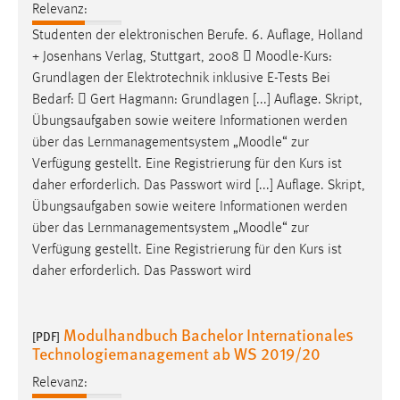
Relevanz:
Conversion-Tracking
Studenten der elektronischen Berufe. 6. Auflage, Holland
Cookie Laufzeit:
+ Josenhans Verlag, Stuttgart, 2008 
Moodle
-Kurs:
3 Monate
Grundlagen der Elektrotechnik inklusive E-Tests Bei
Bedarf:  Gert Hagmann: Grundlagen [...] Auflage. Skript,
Facebook Pixel
Übungsaufgaben sowie weitere Informationen werden
über das Lernmanagementsystem „
Moodle
“ zur
Name:
Verfügung gestellt. Eine Registrierung für den Kurs ist
_fbp
daher erforderlich. Das Passwort wird [...] Auflage. Skript,
Übungsaufgaben sowie weitere Informationen werden
Anbieter:
über das Lernmanagementsystem „
Moodle
“ zur
Facebook
Verfügung gestellt. Eine Registrierung für den Kurs ist
Zweck:
daher erforderlich. Das Passwort wird
Conversion-Tracking
Cookie Laufzeit:
Modulhandbuch Bachelor Internationales
[PDF]
3 Monate
Technologiemanagement ab WS 2019/20
Relevanz: