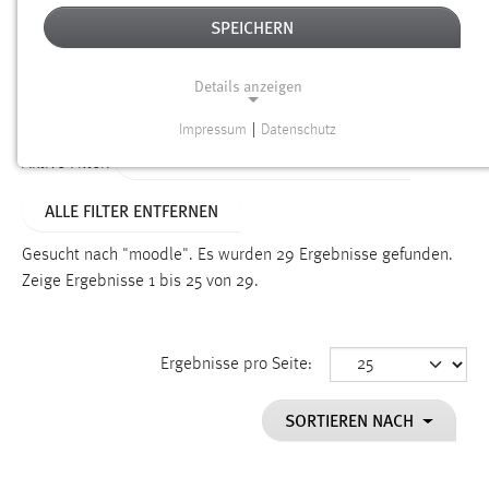
SPEICHERN
Alter
Details anzeigen
SUCHEN
Impressum
|
Datenschutz
NOTWENDIGE COOKIES
ALTER: WENIGER ALS EINE WOCHE
Aktive Filter:
Notwendige Cookies ermöglichen grundlegende
ALLE FILTER ENTFERNEN
Funktionen und sind für die einwandfreie Funktion der
Website erforderlich.
Gesucht nach "moodle".
Es wurden 29 Ergebnisse gefunden.
Zeige Ergebnisse 1 bis 25 von 29.
Einverständnis
Name:
cookie_consent
Ergebnisse pro Seite:
Zweck:
SORTIEREN NACH
Dieser Cookie speichert die ausgewählten Einverständnis-
Optionen des Benutzers
Cookie Laufzeit: