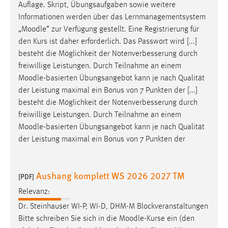
EXTERNE MEDIEN
Auflage. Skript, Übungsaufgaben sowie weitere
Informationen werden über das Lernmanagementsystem
Um Inhalte von Videoplattformen und Social Media
„
Moodle
“ zur Verfügung gestellt. Eine Registrierung für
Plattformen anzeigen zu können, werden von diesen
den Kurs ist daher erforderlich. Das Passwort wird [...]
externen Medien Cookies gesetzt.
besteht die Möglichkeit der Notenverbesserung durch
freiwillige Leistungen. Durch Teilnahme an einem
YouTube
Moodle
-basierten Übungsangebot kann je nach Qualität
der Leistung maximal ein Bonus von 7 Punkten der [...]
Vimeo
besteht die Möglichkeit der Notenverbesserung durch
freiwillige Leistungen. Durch Teilnahme an einem
Moodle
-basierten Übungsangebot kann je nach Qualität
der Leistung maximal ein Bonus von 7 Punkten der
Aushang komplett WS 2026 2027 TM
[PDF]
Relevanz:
Dr. Steinhauser WI-P, WI-D, DHM-M Blockveranstaltungen
Bitte schreiben Sie sich in die
Moodle
-Kurse ein (den