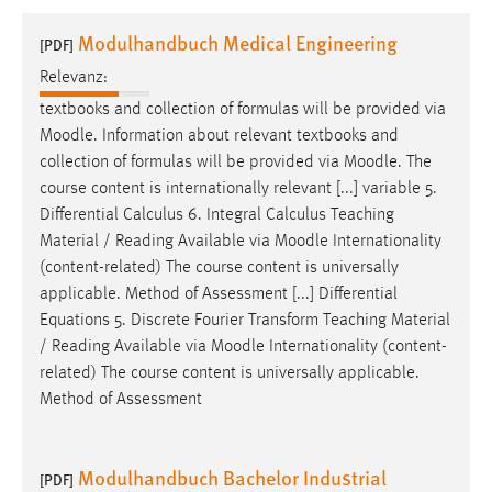
1 Jahr
Modulhandbuch Medical Engineering
[PDF]
Relevanz:
Performance
textbooks and collection of formulas will be provided via
Name:
Moodle
. Information about relevant textbooks and
staticfilecache
collection of formulas will be provided via
Moodle
. The
course content is internationally relevant [...] variable 5.
Zweck:
Differential Calculus 6. Integral Calculus Teaching
Für performante Seitenauslieferung wird in diesem Cookie
gespeichert, ob man eingeloggt ist.
Material / Reading Available via
Moodle
Internationality
(content-related) The course content is universally
applicable. Method of Assessment [...] Differential
Sprachpräferenz
Equations 5. Discrete Fourier Transform Teaching Material
Name:
/ Reading Available via
Moodle
Internationality (content-
site-language-preference
related) The course content is universally applicable.
Method of Assessment
Zweck:
Das Cookie speichert die gewählte Sprache der Website.
Modulhandbuch Bachelor Industrial
Cookie Laufzeit:
[PDF]