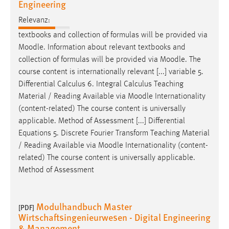
Engineering
30 Tage
Relevanz:
Chat
textbooks and collection of formulas will be provided via
Moodle
. Information about relevant textbooks and
Name:
collection of formulas will be provided via
Moodle
. The
MibewSessionID, MIBEW_UserID, mibew_locale, mibew-
course content is internationally relevant [...] variable 5.
chat-frame-style-5e9dbeb1811c0446
Differential Calculus 6. Integral Calculus Teaching
Zweck:
Material / Reading Available via
Moodle
Internationality
Wird benötigt um die Chatfunktion nutzen zu können.
(content-related) The course content is universally
applicable. Method of Assessment [...] Differential
Cookie Laufzeit:
Equations 5. Discrete Fourier Transform Teaching Material
MibewSessionID, mibew-chat-frame-style-
/ Reading Available via
Moodle
Internationality (content-
5e9dbeb1811c0446 = Sitzungslaufzeit, mibew_locale = 3
Jahre, MIBEW_UserID = 1 Jahr
related) The course content is universally applicable.
Method of Assessment
Login
Modulhandbuch Master
[PDF]
Name:
Wirtschaftsingenieurwesen - Digital Engineering
fe_user, be_user, be_lastLoginProvider
& Management