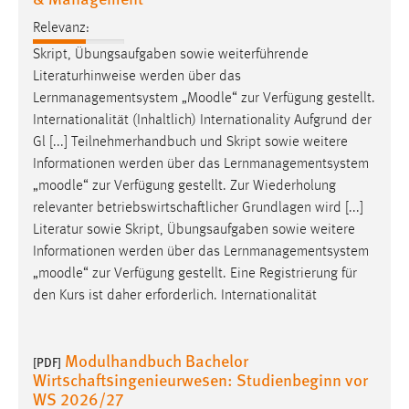
Zweck:
Relevanz:
Dieser Cookie ist notwendig um sich an der Website
Skript, Übungsaufgaben sowie weiterführende
einloggen zu können.
Literaturhinweise werden über das
Cookie Laufzeit:
Lernmanagementsystem „
Moodle
“ zur Verfügung gestellt.
24 Stunden
Internationalität (Inhaltlich) Internationality Aufgrund der
Gl [...] Teilnehmerhandbuch und Skript sowie weitere
Informationen werden über das Lernmanagementsystem
STATISTIK
„
moodle
“ zur Verfügung gestellt. Zur Wiederholung
relevanter betriebswirtschaftlicher Grundlagen wird [...]
Statistik Cookies erfassen Informationen anonym.
Literatur sowie Skript, Übungsaufgaben sowie weitere
Diese Informationen helfen uns zu verstehen, wie
Informationen werden über das Lernmanagementsystem
unsere Besucher unsere Website nutzen.
„
moodle
“ zur Verfügung gestellt. Eine Registrierung für
Matomo
den Kurs ist daher erforderlich. Internationalität
Name:
_pk_ref, _pk_cvar, _pk_id, _pk_ses
Modulhandbuch Bachelor
[PDF]
Wirtschaftsingenieurwesen: Studienbeginn vor
Zweck:
WS 2026/27
Zugriffsstatistik