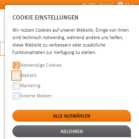
Zum Hauptinhalt springen
MyOTH
Kontakt
DE
COOKIE EINSTELLUNGEN
SUCHE
Wir nutzen Cookies auf unserer Website. Einige von ihnen
sind technisch notwendig, während andere uns helfen,
diese Website zu verbessern oder zusätzliche
JETZT BEWERBEN
Funktionalitäten zur Verfügung zu stellen.
Notwendige Cookies
SUCHE
Statistik
Marketing
FILTER
Externe Medien
Typ
ALLE AUSWÄHLEN
Erstellungsdatum
ABLEHNEN