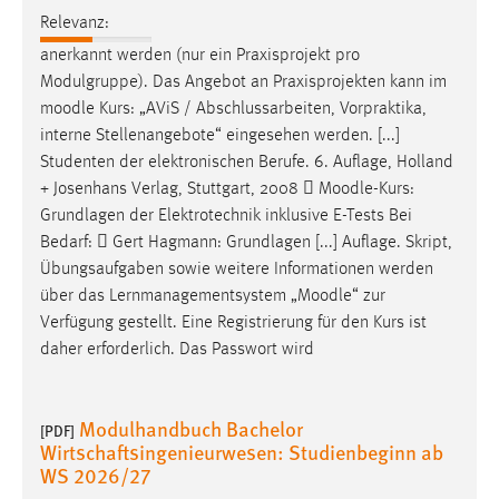
Relevanz:
Cookie Laufzeit:
anerkannt werden (nur ein Praxisprojekt pro
Max. 13 Monate
Modulgruppe). Das Angebot an Praxisprojekten kann im
moodle
Kurs: „AViS / Abschlussarbeiten, Vorpraktika,
interne Stellenangebote“ eingesehen werden. [...]
MARKETING
Studenten der elektronischen Berufe. 6. Auflage, Holland
Marketing Cookies werden von Drittanbietern
+ Josenhans Verlag, Stuttgart, 2008 
Moodle
-Kurs:
verwendet, um personalisierte Werbung anzuzeigen.
Grundlagen der Elektrotechnik inklusive E-Tests Bei
Sie tun dies, indem sie Besucher über Websites
Bedarf:  Gert Hagmann: Grundlagen [...] Auflage. Skript,
hinweg verfolgen.
Übungsaufgaben sowie weitere Informationen werden
über das Lernmanagementsystem „
Moodle
“ zur
Google Ads
Verfügung gestellt. Eine Registrierung für den Kurs ist
daher erforderlich. Das Passwort wird
Name:
_gcl_au
Modulhandbuch Bachelor
[PDF]
Anbieter:
Wirtschaftsingenieurwesen: Studienbeginn ab
Google Ireland Limited
WS 2026/27
Zweck: