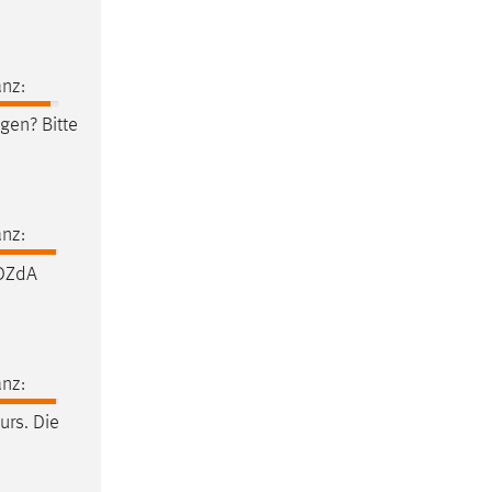
nz:
en? Bitte
nz:
 DZdA
nz:
urs. Die