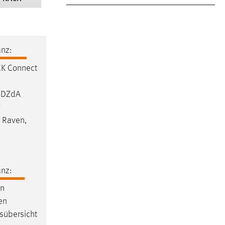
nz:
K Connect
m DZdA
 Raven,
nz:
en
en
gsübersicht