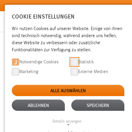
Zum Hauptinhalt springen
COOKIE EINSTELLUNGEN
Wir nutzen Cookies auf unserer Website. Einige von ihnen
sind technisch notwendig, während andere uns helfen,
diese Website zu verbessern oder zusätzliche
SUCHE
Funktionalitäten zur Verfügung zu stellen.
Notwendige Cookies
Statistik
Marketing
Externe Medien
ALLE AUSWÄHLEN
TYP: SEITEN
ALTER: 6 MONATE BIS 1 J
Aktive Filter:
ABLEHNEN
SPEICHERN
Gesucht nach "moodle".
Es wurden 5 Ergebnisse gefunden
Details anzeigen