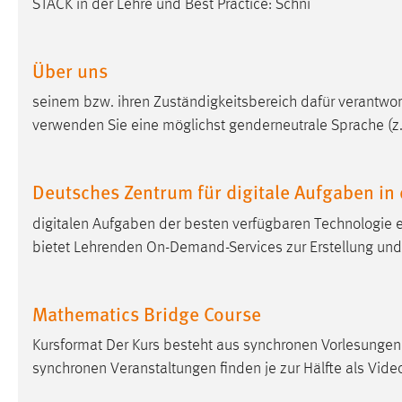
STACK in der Lehre und Best Practice: Schni
in diesem Cookie gespeichert, ob man
eingeloggt ist.
Über uns
Sprachpräferenz
seinem bzw. ihren Zuständigkeitsbereich dafür verantwortl
Name:
site-language-preference
verwenden Sie eine möglichst genderneutrale Sprache (z
Zweck:
Das Cookie speichert die gewählte
Sprache der Website.
Deutsches Zentrum für digitale Aufgaben in
Cookie Laufzeit:
30 Tage
digitalen Aufgaben der besten verfügbaren Technologie 
bietet Lehrenden On-Demand-Services zur Erstellung un
Chat
Name:
MibewSessionID, MIBEW_UserID,
Mathematics Bridge Course
mibew_locale, mibew-chat-frame-style-
5e9dbeb1811c0446
Kursformat Der Kurs besteht aus synchronen Vorlesunge
synchronen Veranstaltungen finden je zur Hälfte als Vid
Zweck:
Wird benötigt um die Chatfunktion
nutzen zu können.