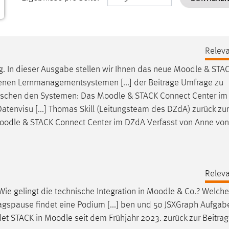
Releva
. In dieser Ausgabe stellen wir Ihnen das neue
Moodle
& STAC
denen Lernmanagementsystemen [...] der Beiträge Umfrage zu
ischen den Systemen: Das
Moodle
& STACK Connect Center i
atenvisu [...] Thomas Skill (Leitungsteam des DZdA) zurück zur
oodle
& STACK Connect Center im DZdA Verfasst von Anne von
Releva
ie gelingt die technische Integration in
Moodle
& Co.? Welch
agspause findet eine Podium [...] ben und 50 JSXGraph Aufgab
det STACK in
Moodle
seit dem Frühjahr 2023. zurück zur Beitra