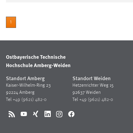
Cookie Laufzeit:
MibewSessionID, mibew-chat-frame-
style-5e9dbeb1811c0446 =
Sitzungslaufzeit, mibew_locale = 3
1
Jahre, MIBEW_UserID = 1 Jahr
Login
Name:
fe_user, be_user, be_lastLoginProvider
Ostbayerische Technische
Hochschule Amberg-Weiden
Zweck:
Dieser Cookie ist notwendig um sich an
der Website einloggen zu können.
Standort Amberg
Standort Weiden
Cookie Laufzeit:
24 Stunden
Kaiser-Wilhelm-Ring 23
Hetzenrichter Weg 15
92224 Amberg
92637 Weiden
Tel
+49 (9621) 482-0
Tel
+49 (9621) 482-0
STATISTIK
Statistik Cookies erfassen Informationen anonym.
RSS
YouTube
Xing
LinkedIn
Instagram
Facebook
Diese Informationen helfen uns zu verstehen, wie
unsere Besucher unsere Website nutzen.