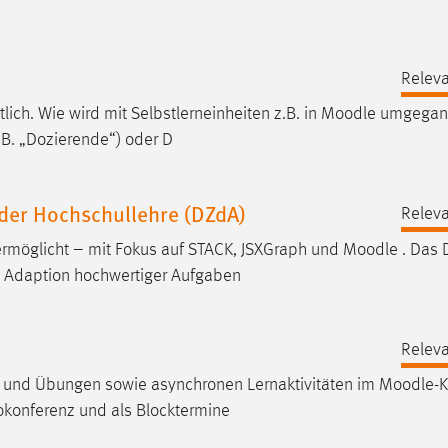
Releva
ich. Wie wird mit Selbstlerneinheiten z.B. in
Moodle
umgegang
.B. „Dozierende“) oder D
 der Hochschullehre (DZdA)
Releva
ermöglicht – mit Fokus auf STACK, JSXGraph und
Moodle
. Das
d Adaption hochwertiger Aufgaben
Releva
n und Übungen sowie asynchronen Lernaktivitäten im
Moodle
-K
eokonferenz und als Blocktermine