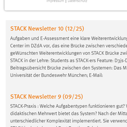
Impressum
|
Datenschutz
NOTWENDIGE COOKIES
Notwendige Cookies ermöglichen grundlegende
Funktionen und sind für die einwandfreie Funktion der
STACK Newsletter 10 (12/25)
Website erforderlich.
Aufgaben und E-Assessment eine klare Weiterentwicklung
Einverständnis
Center im DZdA vor, das eine Brücke zwischen verschie
geWünschten Weiterentwicklungen von STACK Brücke zw
Name:
cookie_consent
STACK in der Lehre: Students as STACK-ers Feature: D3js-D
Zweck:
Dieser Cookie speichert die
Beitragsübersicht Brücke zwischen den Systemen: Das
M
ausgewählten Einverständnis-Optionen
Universität der Bundeswehr München; E-Mail:
des Benutzers
Cookie Laufzeit:
1 Jahr
STACK Newsletter 9 (09/25)
Performance
STACK-Praxis : Welche Aufgabentypen funktionieren gut? W
didaktischen Mehrwert bietet das System? Nach der Mitt
Name:
staticfilecache
unterschiedlicher Komplexität implementiert. Sie verwen
Zweck:
Für performante Seitenauslieferung wird