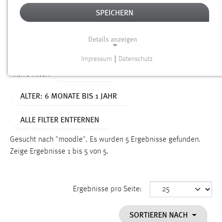
SPEICHERN
Alter
Details anzeigen
SUCHEN
Impressum
|
Datenschutz
NOTWENDIGE COOKIES
TYP: SEITEN
Aktive Filter:
Notwendige Cookies ermöglichen grundlegende
ALTER: 6 MONATE BIS 1 JAHR
Funktionen und sind für die einwandfreie Funktion der
Website erforderlich.
ALLE FILTER ENTFERNEN
Einverständnis
Gesucht nach "moodle".
Es wurden 5 Ergebnisse gefunden.
Name:
Zeige Ergebnisse 1 bis 5 von 5.
cookie_consent
Zweck:
Ergebnisse pro Seite:
Dieser Cookie speichert die ausgewählten Einverständnis-
Optionen des Benutzers
SORTIEREN NACH
Cookie Laufzeit: