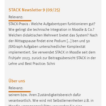
Zweck:
STACK Newsletter 9 (09/25)
Dieser Cookie ist notwendig um sich an der Website
einloggen zu können.
Relevanz:
Cookie Laufzeit:
STACK-Praxis : Welche Aufgabentypen funktionieren gut?
24 Stunden
Wie gelingt die technische Integration in
Moodle
& Co.?
Welchen didaktischen Mehrwert bietet das System? Nach
der Mittagspause findet eine Podium [...] ben und 50
STATISTIK
JSXGraph Aufgaben unterschiedlicher Komplexität
implementiert. Sie verwendet STACK in
Moodle
seit dem
Statistik Cookies erfassen Informationen anonym.
Frühjahr 2023. zurück zur Beitragsübersicht STACK in der
Diese Informationen helfen uns zu verstehen, wie
Lehre und Best Practice: Schni
unsere Besucher unsere Website nutzen.
Matomo
Über uns
Name:
Relevanz:
_pk_ref, _pk_cvar, _pk_id, _pk_ses
seinem bzw. ihren Zuständigkeitsbereich dafür
Zweck:
verantwortlich. Wie wird mit Selbstlerneinheiten z.B. in
Zugriffsstatistik