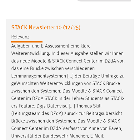
1 Jahr
Performance
STACK Newsletter 10 (12/25)
Name:
Relevanz:
staticfilecache
Aufgaben und E-Assessment eine klare
Weiterentwicklung. In dieser Ausgabe stellen wir Ihnen
Zweck:
das neue
Moodle
& STACK Connect Center im DZdA vor,
Für performante Seitenauslieferung wird in diesem Cookie
gespeichert, ob man eingeloggt ist.
das eine Brücke zwischen verschiedenen
Lernmanagementsystemen [...] der Beiträge Umfrage zu
geWünschten Weiterentwicklungen von STACK Brücke
Sprachpräferenz
zwischen den Systemen: Das
Moodle
& STACK Connect
Name:
Center im DZdA STACK in der Lehre: Students as STACK-
site-language-preference
ers Feature: D3js-Datenvisu [...] Thomas Skill
(Leitungsteam des DZdA) zurück zur Beitragsübersicht
Zweck:
Brücke zwischen den Systemen: Das
Moodle
& STACK
Das Cookie speichert die gewählte Sprache der Website.
Connect Center im DZdA Verfasst von Anne von Raven,
Cookie Laufzeit:
Universität der Bundeswehr München; E-Mail: