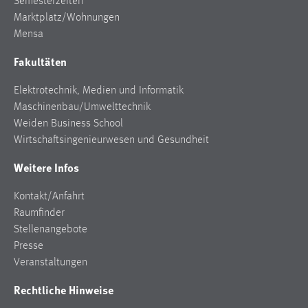
Semesterzeiten
EXTERNE MEDIEN
Marktplatz/Wohnungen
Um Inhalte von Videoplattformen und Social Media
Mensa
Plattformen anzeigen zu können, werden von diesen
Fakultäten
externen Medien Cookies gesetzt.
Elektrotechnik, Medien und Informatik
YouTube
Maschinenbau/Umwelttechnik
Weiden Business School
Vimeo
Wirtschaftsingenieurwesen und Gesundheit
Weitere Infos
Kontakt/Anfahrt
Raumfinder
Stellenangebote
Presse
Veranstaltungen
Rechtliche Hinweise