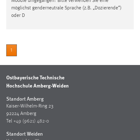
Moodle
umgegangen? Bitte verwenden Sie eine
möglichst genderneutrale Sprache (z.B. „Dozierende“)
Cookie Laufzeit:
oder D
Max. 13 Monate
MARKETING
1
Marketing Cookies werden von Drittanbietern
verwendet, um personalisierte Werbung anzuzeigen.
Sie tun dies, indem sie Besucher über Websites
hinweg verfolgen.
Ostbayerische Technische
Hochschule Amberg-Weiden
Google Ads
Standort Amberg
Name:
Kaiser-Wilhelm-Ring 23
_gcl_au
92224 Amberg
Anbieter:
Tel
+49 (9621) 482-0
Google Ireland Limited
Standort Weiden
Zweck: