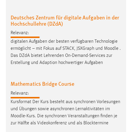
30 Tage
Deutsches Zentrum für digitale Aufgaben in der
Chat
Hochschullehre (DZdA)
Name:
Relevanz:
MibewSessionID, MIBEW_UserID, mibew_locale, mibew-
digitalen Aufgaben der besten verfügbaren Technologie
chat-frame-style-5e9dbeb1811c0446
ermöglicht – mit Fokus auf STACK, JSXGraph und
Moodle
.
Zweck:
Das DZdA bietet Lehrenden On-Demand-Services zur
Wird benötigt um die Chatfunktion nutzen zu können.
Erstellung und Adaption hochwertiger Aufgaben
Cookie Laufzeit:
MibewSessionID, mibew-chat-frame-style-
Mathematics Bridge Course
5e9dbeb1811c0446 = Sitzungslaufzeit, mibew_locale = 3
Jahre, MIBEW_UserID = 1 Jahr
Relevanz:
Kursformat Der Kurs besteht aus synchronen Vorlesungen
Login
und Übungen sowie asynchronen Lernaktivitäten im
Moodle
-Kurs. Die synchronen Veranstaltungen finden je
Name:
zur Hälfte als Videokonferenz und als Blocktermine
fe_user, be_user, be_lastLoginProvider