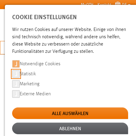
Zum Hauptinhalt springen
MyOTH
Kontakt
DE
COOKIE EINSTELLUNGEN
SUCHE
Wir nutzen Cookies auf unserer Website. Einige von ihnen
sind technisch notwendig, während andere uns helfen,
diese Website zu verbessern oder zusätzliche
JETZT BEWERBEN
Funktionalitäten zur Verfügung zu stellen.
Notwendige Cookies
SUCHE
Statistik
Marketing
FILTER
Externe Medien
Typ
ALLE AUSWÄHLEN
Erstellungsdatum
ABLEHNEN