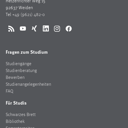
Hetzenrichter Weg 15
Conversion-Tracking
92637 Weiden
Tel
+49 (9621) 482-0
Cookie Laufzeit:
3 Monate
RSS
YouTube
Xing
LinkedIn
Instagram
Facebook
Facebook Pixel
Name:
Fragen zum Studium
_fbp
Studiengänge
Anbieter:
Studienberatung
Facebook
Bewerben
Zweck:
Studienangelegenheiten
Conversion-Tracking
FAQ
Cookie Laufzeit:
Für Studis
3 Monate
Schwarzes Brett
Bibliothek