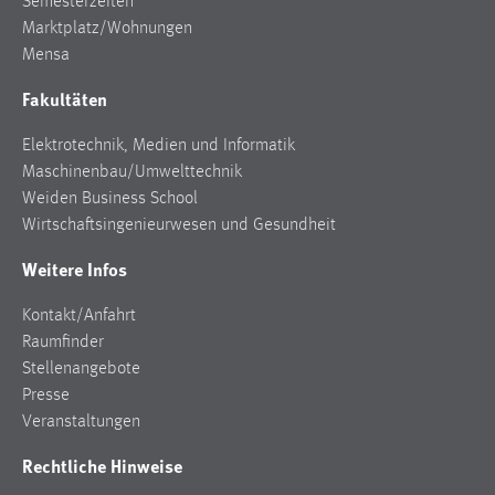
Semesterzeiten
EXTERNE MEDIEN
Marktplatz/Wohnungen
Um Inhalte von Videoplattformen und Social Media
Mensa
Plattformen anzeigen zu können, werden von diesen
Fakultäten
externen Medien Cookies gesetzt.
Elektrotechnik, Medien und Informatik
YouTube
Maschinenbau/Umwelttechnik
Weiden Business School
Vimeo
Wirtschaftsingenieurwesen und Gesundheit
Weitere Infos
Kontakt/Anfahrt
Raumfinder
Stellenangebote
Presse
Veranstaltungen
Rechtliche Hinweise