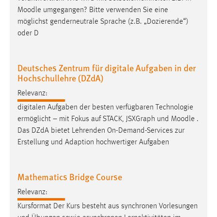
Zweck:
Moodle
umgegangen? Bitte verwenden Sie eine
Dieser Cookie ist notwendig um sich an der Website
möglichst genderneutrale Sprache (z.B. „Dozierende“)
einloggen zu können.
oder D
Cookie Laufzeit:
24 Stunden
Deutsches Zentrum für digitale Aufgaben in der
Hochschullehre (DZdA)
Relevanz:
STATISTIK
digitalen Aufgaben der besten verfügbaren Technologie
Statistik Cookies erfassen Informationen anonym.
ermöglicht – mit Fokus auf STACK, JSXGraph und
Moodle
.
Diese Informationen helfen uns zu verstehen, wie
Das DZdA bietet Lehrenden On-Demand-Services zur
unsere Besucher unsere Website nutzen.
Erstellung und Adaption hochwertiger Aufgaben
Matomo
Mathematics Bridge Course
Name:
_pk_ref, _pk_cvar, _pk_id, _pk_ses
Relevanz:
Zweck:
Kursformat Der Kurs besteht aus synchronen Vorlesungen
Zugriffsstatistik