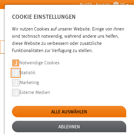
Zum Hauptinhalt springen
MyOTH
Kontakt
DE
COOKIE EINSTELLUNGEN
SUCHE
Wir nutzen Cookies auf unserer Website. Einige von ihnen
sind technisch notwendig, während andere uns helfen,
diese Website zu verbessern oder zusätzliche
JETZT BEWERBEN
Funktionalitäten zur Verfügung zu stellen.
Notwendige Cookies
SUCHE
Statistik
Marketing
FILTER
Externe Medien
Typ
ALLE AUSWÄHLEN
Erstellungsdatum
ABLEHNEN