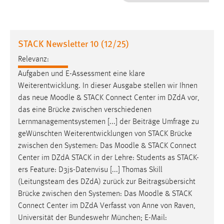
1 Jahr
Performance
STACK Newsletter 10 (12/25)
Name:
Relevanz:
staticfilecache
Aufgaben und E-Assessment eine klare
Weiterentwicklung. In dieser Ausgabe stellen wir Ihnen
Zweck:
das neue
Moodle
& STACK Connect Center im DZdA vor,
Für performante Seitenauslieferung wird in diesem Cookie
gespeichert, ob man eingeloggt ist.
das eine Brücke zwischen verschiedenen
Lernmanagementsystemen [...] der Beiträge Umfrage zu
geWünschten Weiterentwicklungen von STACK Brücke
Sprachpräferenz
zwischen den Systemen: Das
Moodle
& STACK Connect
Name:
Center im DZdA STACK in der Lehre: Students as STACK-
site-language-preference
ers Feature: D3js-Datenvisu [...] Thomas Skill
(Leitungsteam des DZdA) zurück zur Beitragsübersicht
Zweck:
Brücke zwischen den Systemen: Das
Moodle
& STACK
Das Cookie speichert die gewählte Sprache der Website.
Connect Center im DZdA Verfasst von Anne von Raven,
Cookie Laufzeit:
Universität der Bundeswehr München; E-Mail: