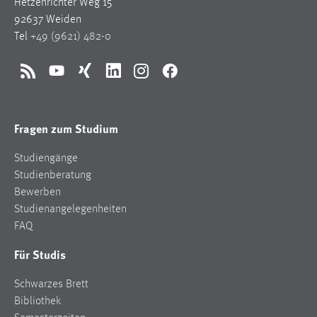
Hetzenrichter Weg 15
Conversion-Tracking
92637 Weiden
Tel
+49 (9621) 482-0
Cookie Laufzeit:
3 Monate
RSS
YouTube
Xing
LinkedIn
Instagram
Facebook
Facebook Pixel
Name:
Fragen zum Studium
_fbp
Studiengänge
Anbieter:
Studienberatung
Facebook
Bewerben
Zweck:
Studienangelegenheiten
Conversion-Tracking
FAQ
Cookie Laufzeit:
Für Studis
3 Monate
Schwarzes Brett
Bibliothek