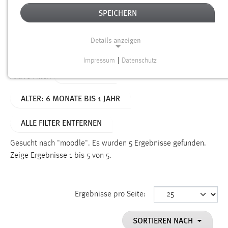
SPEICHERN
Alter
Details anzeigen
SUCHEN
Impressum
|
Datenschutz
NOTWENDIGE COOKIES
TYP: SEITEN
Aktive Filter:
Notwendige Cookies ermöglichen grundlegende
ALTER: 6 MONATE BIS 1 JAHR
Funktionen und sind für die einwandfreie Funktion der
Website erforderlich.
ALLE FILTER ENTFERNEN
Einverständnis
Gesucht nach "moodle".
Es wurden 5 Ergebnisse gefunden.
Name:
Zeige Ergebnisse 1 bis 5 von 5.
cookie_consent
Zweck:
Ergebnisse pro Seite:
Dieser Cookie speichert die ausgewählten Einverständnis-
Optionen des Benutzers
SORTIEREN NACH
Cookie Laufzeit: