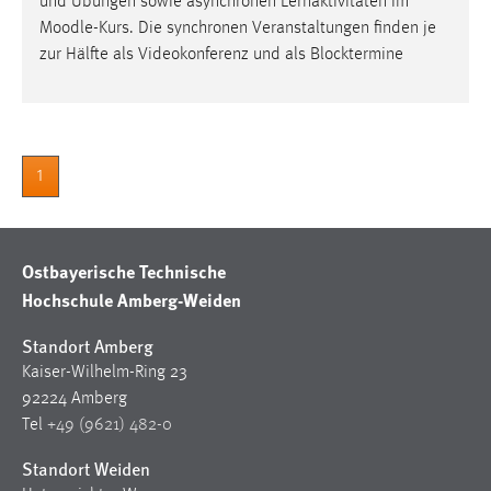
und Übungen sowie asynchronen Lernaktivitäten im
Moodle
-Kurs. Die synchronen Veranstaltungen finden je
Cookie Laufzeit:
zur Hälfte als Videokonferenz und als Blocktermine
Max. 13 Monate
MARKETING
1
Marketing Cookies werden von Drittanbietern
verwendet, um personalisierte Werbung anzuzeigen.
Sie tun dies, indem sie Besucher über Websites
hinweg verfolgen.
Ostbayerische Technische
Hochschule Amberg-Weiden
Google Ads
Standort Amberg
Name:
Kaiser-Wilhelm-Ring 23
_gcl_au
92224 Amberg
Anbieter:
Tel
+49 (9621) 482-0
Google Ireland Limited
Standort Weiden
Zweck: