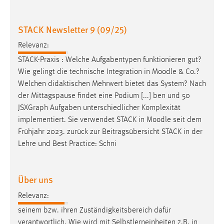
30 Tage
STACK Newsletter 9 (09/25)
Chat
Relevanz:
Name:
STACK-Praxis : Welche Aufgabentypen funktionieren gut?
MibewSessionID, MIBEW_UserID, mibew_locale, mibew-
Wie gelingt die technische Integration in
Moodle
& Co.?
chat-frame-style-5e9dbeb1811c0446
Welchen didaktischen Mehrwert bietet das System? Nach
Zweck:
der Mittagspause findet eine Podium [...] ben und 50
Wird benötigt um die Chatfunktion nutzen zu können.
JSXGraph Aufgaben unterschiedlicher Komplexität
implementiert. Sie verwendet STACK in
Moodle
seit dem
Cookie Laufzeit:
Frühjahr 2023. zurück zur Beitragsübersicht STACK in der
MibewSessionID, mibew-chat-frame-style-
5e9dbeb1811c0446 = Sitzungslaufzeit, mibew_locale = 3
Lehre und Best Practice: Schni
Jahre, MIBEW_UserID = 1 Jahr
Über uns
Login
Relevanz:
Name:
seinem bzw. ihren Zuständigkeitsbereich dafür
fe_user, be_user, be_lastLoginProvider
verantwortlich. Wie wird mit Selbstlerneinheiten z.B. in