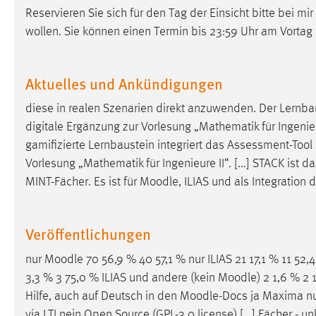
Reservieren Sie sich für den Tag der Einsicht bitte bei m
wollen. Sie können einen Termin bis 23:59 Uhr am Vortag
Aktuelles und Ankündigungen
diese in realen Szenarien direkt anzuwenden. Der Lernba
digitale Ergänzung zur Vorlesung „Mathematik für Ingenieur
gamifizierte Lernbaustein integriert das Assessment-Tool
Vorlesung „Mathematik für Ingenieure II“. [...] STACK is
MINT-Fächer. Es ist für
Moodle
, ILIAS und als Integration
Veröffentlichungen
nur
Moodle
70 56,9 % 40 57,1 % nur ILIAS 21 17,1 % 11 52,
3,3 % 3 75,0 % ILIAS und andere (kein
Moodle
) 2 1,6 % 2
Hilfe, auch auf Deutsch in den
Moodle
-Docs ja Maxima nur
via LTI nein Open Source (GPL-3.0 license) [...] Fächer - u