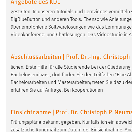
Angebote des KDL
externen Medien Cookies gesetzt.
gestalten. In unseren Tutorials und Lernvideos vermitte
BigBlueButton und anderen Tools. Ebenso wie Anleitungen 
YouTube
über empfohlene Softwarelösungen wie das Lernmana
Videokonferenz- und Chatlösungen. Das Videostudio in 
Vimeo
Abschlussarbeiten | Prof. Dr.-Ing. Christop
lichen. Erste Hilfe für alle Studierende bei der Gliederun
Bachelorseminars , dort finden Sie den Leitfaden "Eine Abs
Bachelorarbeiten und Masterarbeiten; treten Sie dazu d
erfahren Sie auf Anfrage. Bei Kooperationen
Einsichtnahme | Prof. Dr. Christoph P. Neu
Prüfungspläne bekannt gegeben. Nur falls ich ein abw
zusätzliche Rundmail zum Datum der Einsichtnahme. Ander