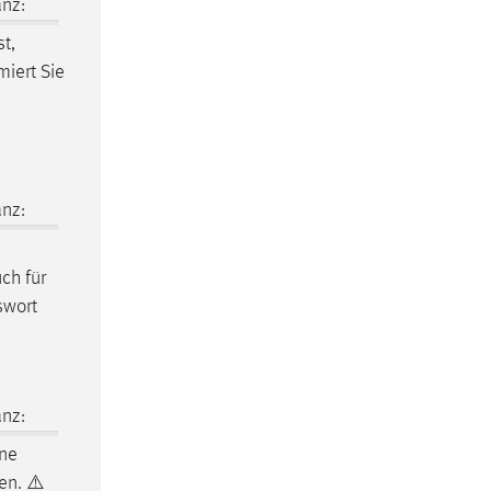
nz:
t,
miert Sie
nz:
ch für
swort
nz:
ne
en. ⚠️