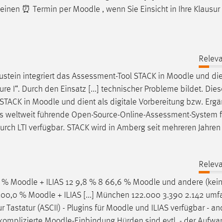
ir einen ⏰ Termin per
Moodle
, wenn Sie Einsicht in Ihre Klaus
Releva
ustein integriert das Assessment-Tool STACK in
Moodle
und die
e I“. Durch den Einsatz [...] technischer Probleme bildet. Dies
 STACK in
Moodle
und dient als digitale Vorbereitung bzw. Erg
t das weltweit führende Open-Source-Online-Assessment-System f
 durch LTI verfügbar. STACK wird in Amberg seit mehreren Jahren
Releva
4 %
Moodle
+ ILIAS 12 9,8 % 8 66,6 %
Moodle
und andere (kein 
 100,0 %
Moodle
+ ILIAS [...] München 122.000 3.390 2.142 umf
 Tastatur (ASCII) - Plugins für
Moodle
und ILIAS verfügbar - a
nkomplizierte
Moodle
-Einbindung Hürden sind evtl. - der Aufwa