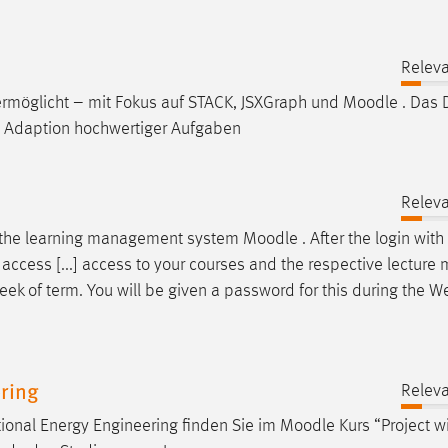
Releva
ermöglicht – mit Fokus auf STACK, JSXGraph und
Moodle
. Das
d Adaption hochwertiger Aufgaben
Releva
e use the learning management system
Moodle
. After the login with
 access [...] access to your courses and the respective lecture m
week of term. You will be given a password for this during the 
ering
Releva
tional Energy Engineering finden Sie im
Moodle
Kurs “Project w