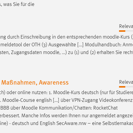
, was Sie für die
Releva
ung durch Einschreibung in den entsprechenden
moodle
-Kurs 
Anmeldetool der OTH (3) Ausgewählte [...] Modulhandbuch: An
risten, Zugangsdaten
moodle
, ...) zu (1) und (2) erhalten Sie rech
t, Maßnahmen, Awareness
Releva
h) oder online nutzen: 1.
Moodle
-Kurs deutsch (nur für Studie
2.
Moodle
-Course english [...] über VPN-Zugang Videokonferen
 BBB über
Moodle
Kommunikation/Chatten: RocketChat
.] verbessert. Manche Infos werden Ihnen nur angemeldet angeze
line) - deutsch und English SecAware.nrw – eine Selbstlernaka