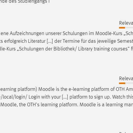
ende des Studiengangs I
Releva
iedene Aufzeichnungen unserer Schulungen im
Moodle
-Kurs „Sc
ts erfolgreich Literatur [...] der Termine für das jeweilige Semes
le
-Kurs „Schulungen der Bibliothek/ Library training courses” 
Releva
learning platform)
Moodle
is the e-learning platform of OTH A
local/login/ Login with your [...] platform to sign up. Watch this
r
Moodle
, the OTH’s learning platform.
Moodle
is a learning m