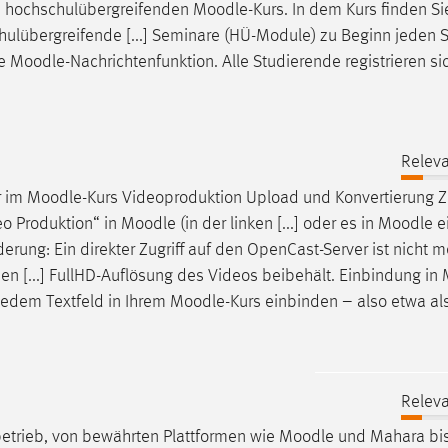
den hochschulübergreifenden
Moodle
-Kurs. In dem Kurs finden Si
chulübergreifende [...] Seminare (HÜ-Module) zu Beginn jeden 
ie
Moodle
-Nachrichtenfunktion. Alle Studierende registrieren sic
Releva
r im
Moodle
-Kurs Videoproduktion Upload und Konvertierung 
o Produktion“ in
Moodle
(in der linken [...] oder es in
Moodle
e
ng: Ein direkter Zugriff auf den OpenCast-Server ist nicht m
den [...] FullHD-Auflösung des Videos beibehält. Einbindung in
jedem Textfeld in Ihrem
Moodle
-Kurs einbinden – also etwa al
Releva
rbetrieb, von bewährten Plattformen wie
Moodle
und Mahara bis