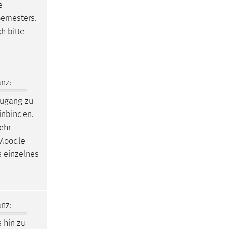
e
Semesters.
h bitte
nz:
Zugang zu
inbinden.
ehr
Moodle
s einzelnes
nz:
 hin zu