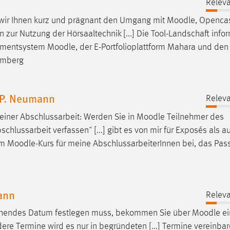
Releva
ln wir Ihnen kurz und prägnant den Umgang mit
Moodle
, Opencas
zur Nutzung der Hörsaaltechnik [...] Die Tool-Landschaft infor
gementsystem
Moodle
, der E-Portfolioplattform Mahara und den
Amberg
h P. Neumann
Releva
g einer Abschlussarbeit: Werden Sie in
Moodle
Teilnehmer des
chlussarbeit verfassen" [...] gibt es von mir für Exposés als au
em
Moodle
-Kurs für meine AbschlussarbeiterInnen bei, das Pas
mann
Releva
eichendes Datum festlegen muss, bekommen Sie über
Moodle
ei
e Termine wird es nur in begründeten [...] Termine vereinbar