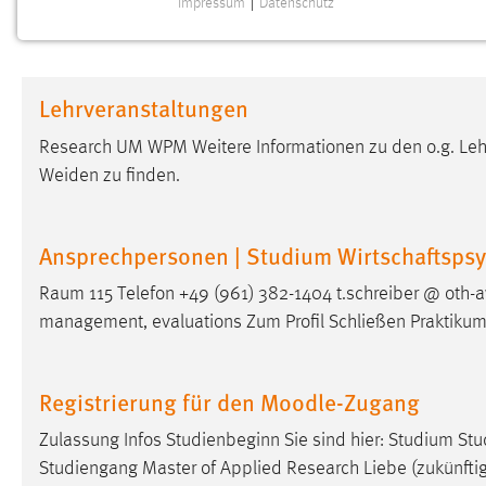
Impressum
|
Datenschutz
NOTWENDIGE COOKIES
Notwendige Cookies ermöglichen grundlegende
Funktionen und sind für die einwandfreie Funktion der
Lehrveranstaltungen
Website erforderlich.
Research UM WPM Weitere Informationen zu den o.g. Lehr
Einverständnis
Weiden zu finden.
Name:
cookie_consent
Zweck:
Dieser Cookie speichert die
Ansprechpersonen | Studium Wirtschaftsps
ausgewählten Einverständnis-Optionen
des Benutzers
Raum 115 Telefon +49 (961) 382-1404 t.schreiber @ oth-a
management, evaluations Zum Profil Schließen Praktikums
Cookie Laufzeit:
1 Jahr
Performance
Registrierung für den Moodle-Zugang
Name:
Zulassung Infos Studienbeginn Sie sind hier: Studium S
staticfilecache
Studiengang Master of Applied Research Liebe (zukünftig
Zweck:
Für performante Seitenauslieferung wird