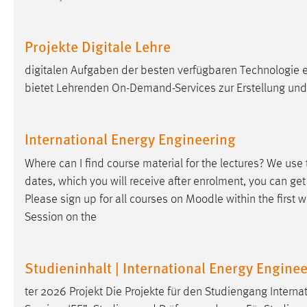
Matomo
Projekte Digitale Lehre
Name:
_pk_ref, _pk_cvar, _pk_id, _pk_ses
digitalen Aufgaben der besten verfügbaren Technologie 
Zweck:
Zugriffsstatistik
bietet Lehrenden On-Demand-Services zur Erstellung un
Cookie Laufzeit:
Max. 13 Monate
International Energy Engineering
MARKETING
Where can I find course material for the lectures? ​​​​​​​W
dates, which you will receive after enrolment, you can get
Marketing Cookies werden von Drittanbietern
Please sign up for all courses on
Moodle
within the first 
verwendet, um personalisierte Werbung anzuzeigen.
Session on the
Sie tun dies, indem sie Besucher über Websites
hinweg verfolgen.
Studieninhalt | International Energy Engine
Google Ads
ter 2026 Projekt Die Projekte für den Studiengang Interna
Name:
_gcl_au