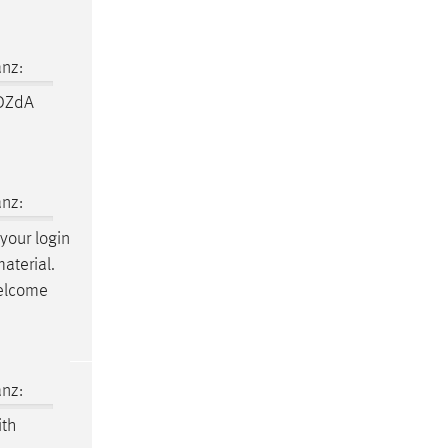
nz:
 DZdA
nz:
 your login
aterial.
Welcome
nz:
ith