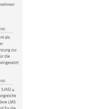
ur nehmen
nz:
nt als
er
änzung zur
ür die
 eingesetzt
nz:
ILIAS) 4
angreiche
ndere LMS
nd für die