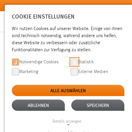
Zum Hauptinhalt springen
COOKIE EINSTELLUNGEN
Wir nutzen Cookies auf unserer Website. Einige von ihnen
sind technisch notwendig, während andere uns helfen,
diese Website zu verbessern oder zusätzliche
SUCHE
Funktionalitäten zur Verfügung zu stellen.
Notwendige Cookies
Statistik
Marketing
Externe Medien
ALLE AUSWÄHLEN
TYP: SEITEN
ALLE FILTER ENTFERNEN
Aktive Filter:
ABLEHNEN
SPEICHERN
Gesucht nach "moodle".
Es wurden 88 Ergebnisse gefunde
Details anzeigen