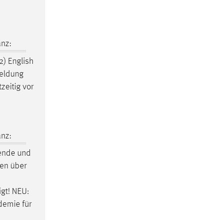
nz:
(2) English
meldung
tzeitig vor
nz:
rende und
zen über
igt! NEU:
demie für