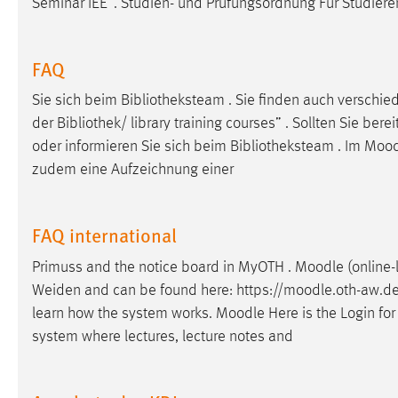
Seminar IEE”. Studien- und Prüfungsordnung Für Studier
Anbieter:
Google Ireland Limited
Zweck:
Conversion-Tracking
FAQ
Cookie Laufzeit:
3 Monate
Sie sich beim Bibliotheksteam . Sie finden auch versch
der Bibliothek/ library training courses” . Sollten Sie berei
Facebook Pixel
oder informieren Sie sich beim Bibliotheksteam . Im
Mood
zudem eine Aufzeichnung einer
Name:
_fbp
Anbieter:
Facebook
FAQ international
Zweck:
Conversion-Tracking
Primuss and the notice board in MyOTH .
Moodle
(online-
Cookie Laufzeit:
3 Monate
Weiden and can be found here: https://
moodle
.oth-aw.de/
learn how the system works.
Moodle
Here is the Login fo
system where lectures, lecture notes and
EXTERNE MEDIEN
Um Inhalte von Videoplattformen und Social Media
Plattformen anzeigen zu können, werden von diesen