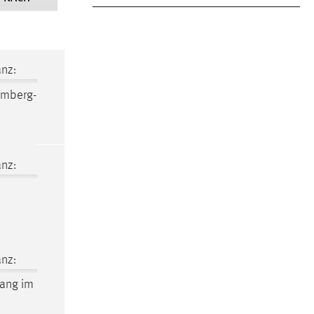
nz:
Amberg-
nz:
nz:
ang im