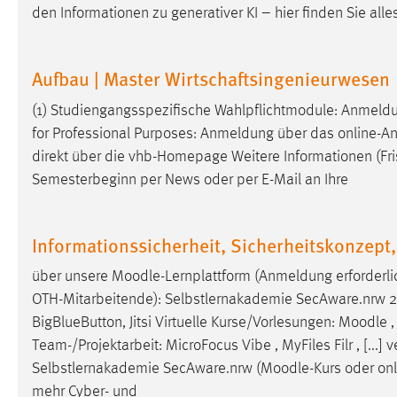
den Informationen zu generativer KI – hier finden Sie alles
Cookie Laufzeit:
MibewSessionID, mibew-chat-frame-
style-5e9dbeb1811c0446 =
Sitzungslaufzeit, mibew_locale = 3
Aufbau | Master Wirtschaftsingenieurwesen
Jahre, MIBEW_UserID = 1 Jahr
(1) Studiengangsspezifische Wahlpflichtmodule: Anmeld
Login
for Professional Purposes: Anmeldung über das online-
direkt über die vhb-Homepage Weitere Informationen (F
Name:
fe_user, be_user, be_lastLoginProvider
Semesterbeginn per News oder per E-Mail an Ihre
Zweck:
Dieser Cookie ist notwendig um sich an
der Website einloggen zu können.
Informationssicherheit, Sicherheitskonzep
Cookie Laufzeit:
24 Stunden
über unsere
Moodle
-Lernplattform (Anmeldung erforderlic
OTH-Mitarbeitende): Selbstlernakademie SecAware.nrw 
STATISTIK
BigBlueButton, Jitsi Virtuelle Kurse/Vorlesungen:
Moodle
,
Team-/Projektarbeit: MicroFocus Vibe , MyFiles Filr , [..
Statistik Cookies erfassen Informationen anonym.
Selbstlernakademie SecAware.nrw (
Moodle
-Kurs oder on
Diese Informationen helfen uns zu verstehen, wie
mehr Cyber- und
unsere Besucher unsere Website nutzen.