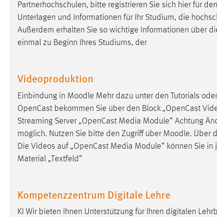
Partnerhochschulen, bitte registrieren Sie sich hier für 
in diesem Cookie gespeichert, ob man
Unterlagen und Informationen für Ihr Studium, die hochs
eingeloggt ist.
Außerdem erhalten Sie so wichtige Informationen über d
einmal zu Beginn Ihres Studiums, der
Sprachpräferenz
Name:
site-language-preference
Videoproduktion
Zweck:
Das Cookie speichert die gewählte
Sprache der Website.
Einbindung in
Moodle
Mehr dazu unter den Tutorials ode
OpenCast bekommen Sie über den Block „OpenCast Vide
Cookie Laufzeit:
30 Tage
Streaming Server „OpenCast Media Module“ Achtung Änderu
möglich. Nutzen Sie bitte den Zugriff über
Moodle
. Über 
Chat
Die Videos auf „OpenCast Media Module“ können Sie in 
Material „Textfeld“
Name:
MibewSessionID, MIBEW_UserID,
mibew_locale, mibew-chat-frame-style-
5e9dbeb1811c0446
Kompetenzzentrum Digitale Lehre
Zweck:
Wird benötigt um die Chatfunktion
nutzen zu können.
KI Wir bieten Ihnen Unterstützung für Ihren digitalen Leh