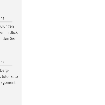
nz:
hulungen
ter im Blick
finden Sie
nz:
mberg-
 tutorial to
anagement