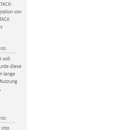
STACK-
ration von
STACK
ss
nz:
 soll
urde diese
n lange
r Nutzung
,
nz:
 into