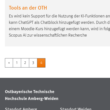
externen Medien Cookies gesetzt.
Tools an der OTH
Es wird kein Support für die Nutzung der KI-Funktionen 
YouTube
kann ChatGPT als Chatblock hinzugefügt werden. Durch die
einem
Moodle
-Kurs hinzugefügt werden kann, wird in fol
Vimeo
Scopus AI zur wissenschaftlichen Recherche
«
1
2
3
4
Ostbayerische Technische
Hochschule Amberg-Weiden
Standort Amberg
Standort Weiden