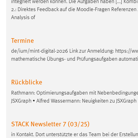
integriert werden können. Die Aufgaben haben [...] Komb
in diesem Cookie gespeichert, ob man
2.: Direktes Feedback auf die
Moodle
-Fragen Referenzen 
eingeloggt ist.
Analysis of
Sprachpräferenz
Termine
Name:
site-language-preference
de/ium/mint-digital-2026 Link zur Anmeldung: https://w
Zweck:
Das Cookie speichert die gewählte
mathematische Übungs- und Prüfungsaufgaben automati
Sprache der Website.
Cookie Laufzeit:
30 Tage
Rückblicke
Chat
Rathmann: Optimierungsaufgaben mit Nebenbedingungen 
JSXGraph • Alfred Wassermann: Neuigkeiten zu JSXGraph 
Name:
MibewSessionID, MIBEW_UserID,
mibew_locale, mibew-chat-frame-style-
5e9dbeb1811c0446
STACK Newsletter 7 (03/25)
Zweck:
Wird benötigt um die Chatfunktion
nutzen zu können.
in Kontakt. Dort unterstützte er das Team bei der Erstel