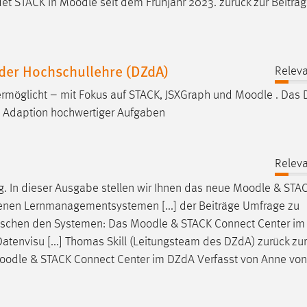
det STACK in
Moodle
seit dem Frühjahr 2023. zurück zur Beitra
 der Hochschullehre (DZdA)
Releva
ermöglicht – mit Fokus auf STACK, JSXGraph und
Moodle
. Das
d Adaption hochwertiger Aufgaben
Releva
. In dieser Ausgabe stellen wir Ihnen das neue
Moodle
& STAC
denen Lernmanagementsystemen [...] der Beiträge Umfrage zu
ischen den Systemen: Das
Moodle
& STACK Connect Center i
atenvisu [...] Thomas Skill (Leitungsteam des DZdA) zurück zur
oodle
& STACK Connect Center im DZdA Verfasst von Anne von