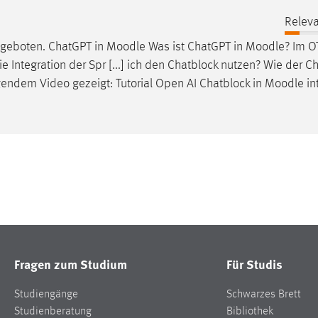
Releva
angeboten. ChatGPT in
Moodle
Was ist ChatGPT in
Moodle
? Im 
 Integration der Spr [...] ich den Chatblock nutzen? Wie der C
gendem Video gezeigt: Tutorial Open AI Chatblock in
Moodle
in
Fragen zum Studium
Für Studis
Studiengänge
Schwarzes Brett
Studienberatung
Bibliothek