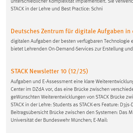
unterschiedlicher Komplexität implementiert. Sie verwen
Anbieter:
Google Ireland Limited
STACK in der Lehre und Best Practice: Schni
Zweck:
Conversion-Tracking
Cookie Laufzeit:
Deutsches Zentrum für digitale Aufgaben in
3 Monate
digitalen Aufgaben der besten verfügbaren Technologie 
Facebook Pixel
bietet Lehrenden On-Demand-Services zur Erstellung un
Name:
_fbp
STACK Newsletter 10 (12/25)
Anbieter:
Facebook
Zweck:
Conversion-Tracking
Aufgaben und E-Assessment eine klare Weiterentwicklung
Center im DZdA vor, das eine Brücke zwischen verschie
Cookie Laufzeit:
3 Monate
geWünschten Weiterentwicklungen von STACK Brücke zw
STACK in der Lehre: Students as STACK-ers Feature: D3js-D
Beitragsübersicht Brücke zwischen den Systemen: Das
M
EXTERNE MEDIEN
Universität der Bundeswehr München; E-Mail:
Um Inhalte von Videoplattformen und Social Media
Plattformen anzeigen zu können, werden von diesen