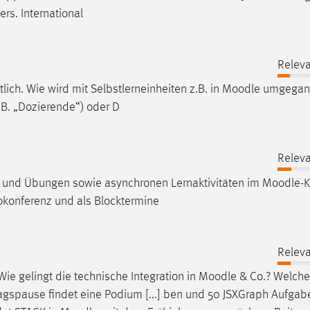
ers. International
Releva
ich. Wie wird mit Selbstlerneinheiten z.B. in
Moodle
umgegang
.B. „Dozierende“) oder D
Releva
n und Übungen sowie asynchronen Lernaktivitäten im
Moodle
-K
eokonferenz und als Blocktermine
Releva
ie gelingt die technische Integration in
Moodle
& Co.? Welch
agspause findet eine Podium [...] ben und 50 JSXGraph Aufgab