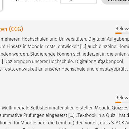
en (CCG)
Releva
it mehreren Hochschulen und Universitäten. Digitaler Aufgaben
um Einsatz in
Moodle
-Tests, entwickelt [...] auch einzelne Ele
nden werden. Studierende können sich jederzeit in die unten v
..] Dozierenden unserer Hochschule. Digitaler Aufgabenpool
e
-Tests, entwickelt an unserer Hochschule und einsatzgeprüft .
Releva
– Multimediale Selbstlernmaterialien erstellen
Moodle
Quizzes
 summative Prüfungen eingesetzt [...] „Textbook in a Quiz“ hat 
tionen für
Moodle
oder die Lernbar ) den Vorteil, dass STACK-