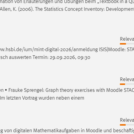
ination von Erläuterungen und Übungen beim „Textbook in a Q
Allen, K. (2006). The Statistics Concept Inventory: Developmen
Releva
ww.hsbi.de/ium/mint-digital-2026/anmeldung ISIS|
Moodle
: ST
sch auswerten Termin: 29.09.2026, 09:30
Releva
• Frauke Sprengel: Graph theory exercises with
Moodle
STAC
Im letzten Vortrag wurden neben einem
Releva
lung von digitalen Mathematikaufgaben in
Moodle
und beschäftig