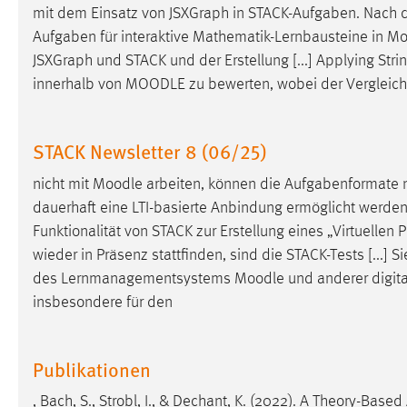
mit dem Einsatz von JSXGraph in STACK-Aufgaben. Nach dem 
Cookie Laufzeit:
MibewSessionID, mibew-chat-frame-
Aufgaben für interaktive Mathematik-Lernbausteine in
Mo
style-5e9dbeb1811c0446 =
Sitzungslaufzeit, mibew_locale = 3
JSXGraph und STACK und der Erstellung [...] Applying Strin
Jahre, MIBEW_UserID = 1 Jahr
innerhalb von
MOODLE
zu bewerten, wobei der Vergleich 
Login
STACK Newsletter 8 (06/25)
Name:
fe_user, be_user, be_lastLoginProvider
nicht mit
Moodle
arbeiten, können die Aufgabenformate 
Zweck:
Dieser Cookie ist notwendig um sich an
dauerhaft eine LTI-basierte Anbindung ermöglicht werden
der Website einloggen zu können.
Funktionalität von STACK zur Erstellung eines „Virtuellen 
wieder in Präsenz stattfinden, sind die STACK-Tests [...]
Cookie Laufzeit:
24 Stunden
des Lernmanagementsystems
Moodle
und anderer digit
insbesondere für den
STATISTIK
Statistik Cookies erfassen Informationen anonym.
Publikationen
Diese Informationen helfen uns zu verstehen, wie
, Bach, S., Strobl, I., & Dechant, K. (2022). A Theory-Ba
unsere Besucher unsere Website nutzen.