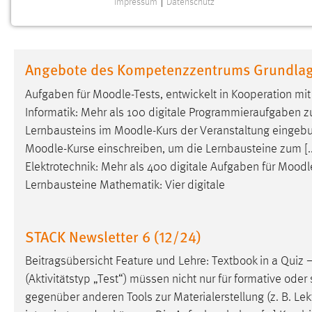
Impressum
|
Datenschutz
NOTWENDIGE COOKIES
Notwendige Cookies ermöglichen grundlegende
Funktionen und sind für die einwandfreie Funktion der
Angebote des Kompetenzzentrums Grundlag
Website erforderlich.
Aufgaben für
Moodle
-Tests, entwickelt in Kooperation m
Einverständnis
Informatik: Mehr als 100 digitale Programmieraufgaben z
Lernbausteins im
Moodle
-Kurs der Veranstaltung eingebu
Name:
cookie_consent
Moodle
-Kurse einschreiben, um die Lernbausteine zum [.
Zweck:
Dieser Cookie speichert die
Elektrotechnik: Mehr als 400 digitale Aufgaben für
Moodl
ausgewählten Einverständnis-Optionen
Lernbausteine Mathematik: Vier digitale
des Benutzers
Cookie Laufzeit:
1 Jahr
STACK Newsletter 6 (12/24)
Performance
Beitragsübersicht Feature und Lehre: Textbook in a Quiz 
(Aktivitätstyp „Test“) müssen nicht nur für formative oder
Name:
staticfilecache
gegenüber anderen Tools zur Materialerstellung (z. B. Lek
Zweck:
Für performante Seitenauslieferung wird