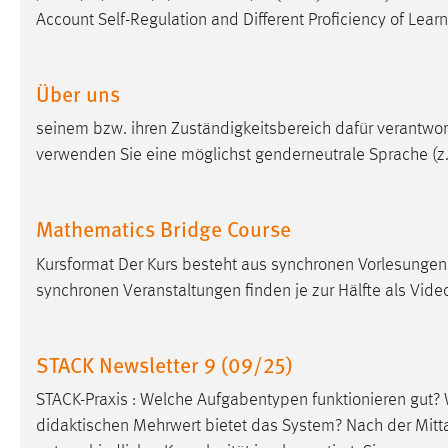
Account Self-Regulation and Different Proficiency of Learn
Matomo
Name:
_pk_ref, _pk_cvar, _pk_id, _pk_ses
Über uns
Zweck:
Zugriffsstatistik
seinem bzw. ihren Zuständigkeitsbereich dafür verantwortl
verwenden Sie eine möglichst genderneutrale Sprache (z
Cookie Laufzeit:
Max. 13 Monate
Mathematics Bridge Course
MARKETING
Kursformat Der Kurs besteht aus synchronen Vorlesunge
Marketing Cookies werden von Drittanbietern
synchronen Veranstaltungen finden je zur Hälfte als Vid
verwendet, um personalisierte Werbung anzuzeigen.
Sie tun dies, indem sie Besucher über Websites
hinweg verfolgen.
STACK Newsletter 9 (09/25)
Google Ads
STACK-Praxis : Welche Aufgabentypen funktionieren gut? W
didaktischen Mehrwert bietet das System? Nach der Mitt
Name:
_gcl_au