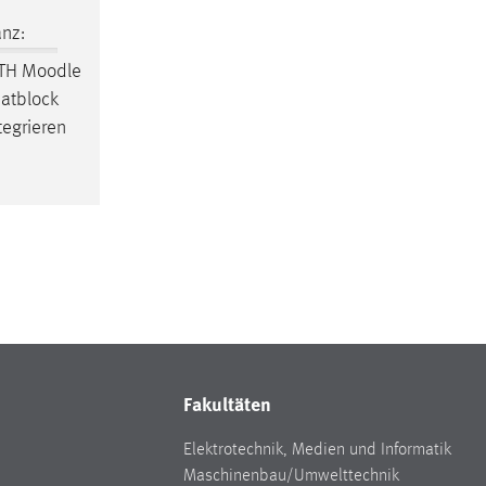
nz:
OTH
Moodle
hatblock
tegrieren
Fakultäten
Elektrotechnik, Medien und Informatik
Maschinenbau/Umwelttechnik