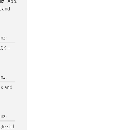
uiz“ Abb.
t and
nz:
ACK –
nz:
K and
nz:
te sich