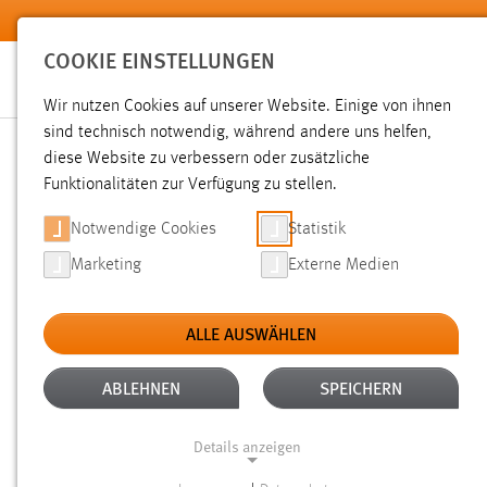
Zum Hauptinhalt springen
COOKIE EINSTELLUNGEN
Wir nutzen Cookies auf unserer Website. Einige von ihnen
sind technisch notwendig, während andere uns helfen,
diese Website zu verbessern oder zusätzliche
SUCHE
Funktionalitäten zur Verfügung zu stellen.
Notwendige Cookies
Statistik
Marketing
Externe Medien
ALLE AUSWÄHLEN
TYP: SEITEN
ALLE FILTER ENTFERNEN
Aktive Filter:
ABLEHNEN
SPEICHERN
Gesucht nach "moodle".
Es wurden 88 Ergebnisse gefunde
Details anzeigen