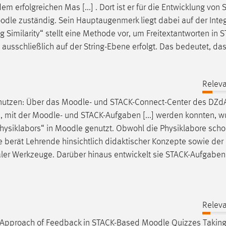
erfolgreichen Mas [...] . Dort ist er für die Entwicklung von 
odle
zuständig. Sein Hauptaugenmerk liegt dabei auf der Integ
g Similarity“ stellt eine Methode vor, um Freitextantworten in 
ausschließlich auf der String-Ebene erfolgt. Das bedeutet, da
Releva
nutzen: Über das
Moodle
- und STACK-Connect-Center des DZdA
, mit der
Moodle
- und STACK-Aufgaben [...] werden konnten, w
Physiklabors“ in
Moodle
genutzt. Obwohl die Physiklabore scho
 Sie berät Lehrende hinsichtlich didaktischer Konzepte sowie de
aler Werkzeuge. Darüber hinaus entwickelt sie STACK-Aufgaben
Releva
sed Approach of Feedback in STACK-Based
Moodle
Quizzes Taking