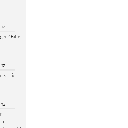
nz:
en? Bitte
nz:
urs. Die
nz:
en
en