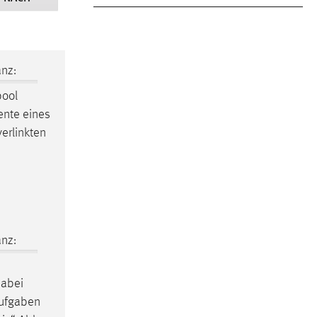
nz:
pool
mente eines
erlinkten
nz:
dabei
Aufgaben