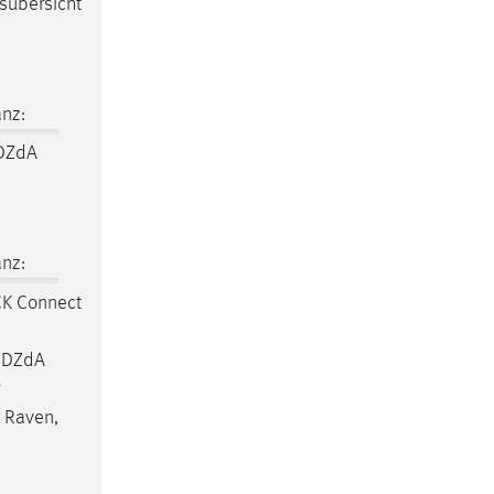
gsübersicht
nz:
 DZdA
nz:
K Connect
m DZdA
 Raven,