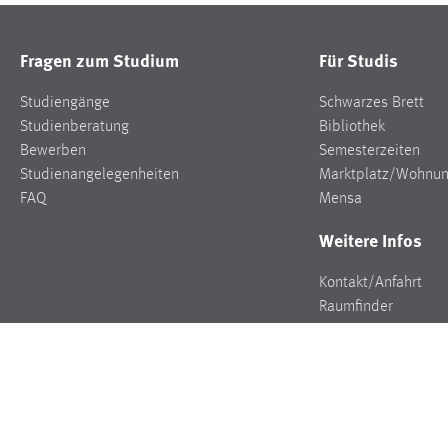
Fragen zum Studium
Für Studis
Studiengänge
Schwarzes Brett
Studienberatung
Bibliothek
Bewerben
Semesterzeiten
Studienangelegenheiten
Marktplatz/Wohnu
FAQ
Mensa
Weitere Infos
Kontakt/Anfahrt
Raumfinder
Stellenangebote
Presse
Veranstaltungen