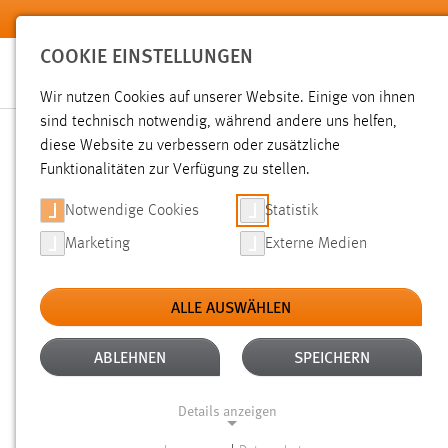
Zum Hauptinhalt springen
COOKIE EINSTELLUNGEN
Wir nutzen Cookies auf unserer Website. Einige von ihnen
sind technisch notwendig, während andere uns helfen,
diese Website zu verbessern oder zusätzliche
SUCHE
Funktionalitäten zur Verfügung zu stellen.
Notwendige Cookies
Statistik
Marketing
Externe Medien
ALLE AUSWÄHLEN
TYP: TX_OTHAWORGANIZATION_DOMAIN_MOD
Aktive Filter:
ABLEHNEN
SPEICHERN
Gesucht nach "moodle".
Es wurde 1 Ergebnis in 22 Millise
Details anzeigen