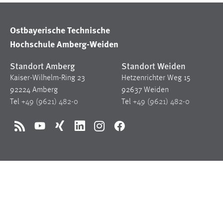
in diesem Cookie gespeichert, ob man
eingeloggt ist.
Ostbayerische Technische
Hochschule Amberg-Weiden
Sprachpräferenz
Standort Amberg
Standort Weiden
Name:
site-language-preference
Kaiser-Wilhelm-Ring 23
Hetzenrichter Weg 15
Zweck:
Das Cookie speichert die gewählte
92224 Amberg
92637 Weiden
Sprache der Website.
Tel
+49 (9621) 482-0
Tel
+49 (9621) 482-0
Cookie Laufzeit:
30 Tage
RSS
YouTube
Xing
LinkedIn
Instagram
Facebook
Chat
Name:
MibewSessionID, MIBEW_UserID,
mibew_locale, mibew-chat-frame-style-
5e9dbeb1811c0446
Zweck:
Wird benötigt um die Chatfunktion
nutzen zu können.