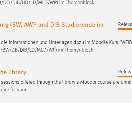
/DB/DEI/DIB/HD/LD/MLD/WP) im Themenblock
ung (BW, AWP und DIB Studierende im
Releva
en die Informationen und Unterlagen dazu im
Moodle
Kurs "WEI
WP/BW/DB/DIB/LD/MLD/WP) im Themenblock
he library
Releva
 sessions offered through the library’s
Moodle
course are unrel
pare for your