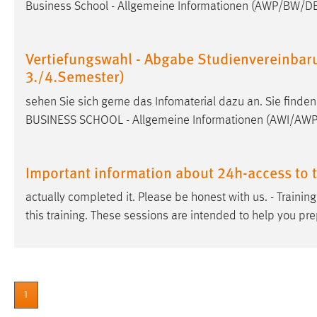
Business School - Allgemeine Informationen (AWP/BW
in diesem Cookie gespeichert, ob man
eingeloggt ist.
Vertiefungswahl - Abgabe Studienvereinbar
Sprachpräferenz
3./4.Semester)
Name:
site-language-preference
sehen Sie sich gerne das Infomaterial dazu an. Sie find
BUSINESS SCHOOL - Allgemeine Informationen (AWI/A
Zweck:
Das Cookie speichert die gewählte
Sprache der Website.
Cookie Laufzeit:
30 Tage
Important information about 24h-access to t
actually completed it. Please be honest with us. - Training
Chat
this training. These sessions are intended to help you pre
Name:
MibewSessionID, MIBEW_UserID,
mibew_locale, mibew-chat-frame-style-
5e9dbeb1811c0446
Zweck:
Wird benötigt um die Chatfunktion
1
nutzen zu können.