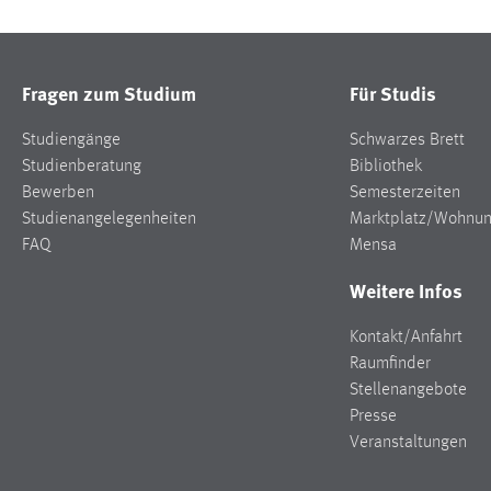
Fragen zum Studium
Für Studis
Studiengänge
Schwarzes Brett
Studienberatung
Bibliothek
Bewerben
Semesterzeiten
Studienangelegenheiten
Marktplatz/Wohnu
FAQ
Mensa
Weitere Infos
Kontakt/Anfahrt
Raumfinder
Stellenangebote
Presse
Veranstaltungen