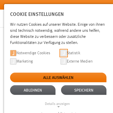
Zum Hauptinhalt springen
COOKIE EINSTELLUNGEN
Wir nutzen Cookies auf unserer Website. Einige von ihnen
sind technisch notwendig, während andere uns helfen,
diese Website zu verbessern oder zusätzliche
SUCHE
Funktionalitäten zur Verfügung zu stellen.
Notwendige Cookies
Statistik
Marketing
Externe Medien
ALLE AUSWÄHLEN
TYP: TX_OTHAWORGANIZATION_DOMAIN_MOD
Aktive Filter:
ABLEHNEN
SPEICHERN
Gesucht nach "moodle".
Es wurden 5 Ergebnisse gefunden
Details anzeigen