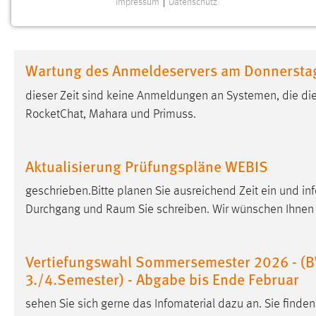
Impressum
|
Datenschutz
NOTWENDIGE COOKIES
Notwendige Cookies ermöglichen grundlegende
Funktionen und sind für die einwandfreie Funktion der
Wartung des Anmeldeservers am Donnerstag,
Website erforderlich.
dieser Zeit sind keine Anmeldungen an Systemen, die die
Einverständnis
RocketChat, Mahara und Primuss.
Name:
cookie_consent
Zweck:
Dieser Cookie speichert die
Aktualisierung Prüfungspläne WEBIS
ausgewählten Einverständnis-Optionen
des Benutzers
geschrieben.Bitte planen Sie ausreichend Zeit ein und in
Durchgang und Raum Sie schreiben. Wir wünschen Ihnen e
Cookie Laufzeit:
1 Jahr
Performance
Vertiefungswahl Sommersemester 2026 - (
3./4.Semester) - Abgabe bis Ende Februar
Name:
staticfilecache
sehen Sie sich gerne das Infomaterial dazu an. Sie find
Zweck:
Für performante Seitenauslieferung wird