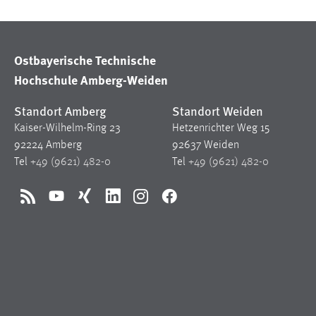
Cookie Laufzeit:
MibewSessionID, mibew-chat-frame-
style-5e9dbeb1811c0446 =
Sitzungslaufzeit, mibew_locale = 3
Ostbayerische Technische
Jahre, MIBEW_UserID = 1 Jahr
Hochschule Amberg-Weiden
Login
Standort Amberg
Standort Weiden
Kaiser-Wilhelm-Ring 23
Hetzenrichter Weg 15
Name:
fe_user, be_user, be_lastLoginProvider
92224 Amberg
92637 Weiden
Zweck:
Dieser Cookie ist notwendig um sich an
Tel
+49 (9621) 482-0
Tel
+49 (9621) 482-0
der Website einloggen zu können.
Cookie Laufzeit:
24 Stunden
RSS
YouTube
Xing
LinkedIn
Instagram
Facebook
STATISTIK
Statistik Cookies erfassen Informationen anonym.
Diese Informationen helfen uns zu verstehen, wie
unsere Besucher unsere Website nutzen.