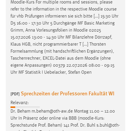
Moodle
-Kurs For multiple rooms and sessions, please
refer to the information in the respective
Moodle
course
für vhb Prüfungen informieren sie sich bitte [...] 15:30 Uhr
D5 16:00 - 17:30 Uhr 5 Durchgänge MF Basic Marketing
Grimm, Anna Vorlesungsfolien in
Moodle
02025
15.07.2026 13:00 - 14:30 Uhr MF Bilanzlehre Dörrzapf,
Klaus HGB, nicht programmierbarer T [...] Thorsten
Formelsammlung (mit handschriftlichen Ergänzungen),
Taschenrechner, EXCEL-Datei aus dem
Moodle
(ohne
eigene Anpassungen) 00379 22.07.2026 08:00 - 09:15
Uhr MF Statistik I Uebelacker, Stefan Open
Sprechzeiten der Professoren Fakultät WI
[PDF]
Relevanz:
Dr. Beham m.beham@oth-aw.de Montag 11.00 – 12.00
Uhr In Präsenz oder online via BBB (
moodle
-Kurs:
Sprechstunde Prof. Beham) 141 Prof. Dr. Buhl s.buhl@oth-