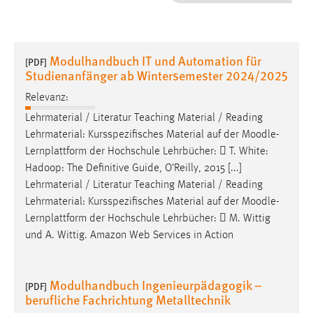
1 Jahr
Performance
Modulhandbuch IT und Automation für
[PDF]
Studienanfänger ab Wintersemester 2024/2025
Name:
staticfilecache
Relevanz:
Lehrmaterial / Literatur Teaching Material / Reading
Zweck:
Lehrmaterial: Kursspezifisches Material auf der
Moodle
-
Für performante Seitenauslieferung wird in diesem Cookie
Lernplattform der Hochschule Lehrbücher:  T. White:
gespeichert, ob man eingeloggt ist.
Hadoop: The Definitive Guide, O‘Reilly, 2015 [...]
Lehrmaterial / Literatur Teaching Material / Reading
Sprachpräferenz
Lehrmaterial: Kursspezifisches Material auf der
Moodle
-
Lernplattform der Hochschule Lehrbücher:  M. Wittig
Name:
und A. Wittig. Amazon Web Services in Action
site-language-preference
Zweck:
Das Cookie speichert die gewählte Sprache der Website.
Modulhandbuch Ingenieurpädagogik –
[PDF]
berufliche Fachrichtung Metalltechnik
Cookie Laufzeit: