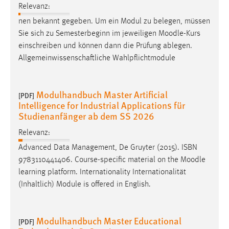
30 Tage
Relevanz:
nen bekannt gegeben. Um ein Modul zu belegen, müssen
Chat
Sie sich zu Semesterbeginn im jeweiligen
Moodle
-Kurs
einschreiben und können dann die Prüfung ablegen.
Name:
Allgemeinwissenschaftliche Wahlpflichtmodule
MibewSessionID, MIBEW_UserID, mibew_locale, mibew-
chat-frame-style-5e9dbeb1811c0446
Modulhandbuch Master Artificial
Zweck:
[PDF]
Intelligence for Industrial Applications für
Wird benötigt um die Chatfunktion nutzen zu können.
Studienanfänger ab dem SS 2026
Cookie Laufzeit:
Relevanz:
MibewSessionID, mibew-chat-frame-style-
5e9dbeb1811c0446 = Sitzungslaufzeit, mibew_locale = 3
Advanced Data Management, De Gruyter (2015). ISBN
Jahre, MIBEW_UserID = 1 Jahr
9783110441406. Course-specific material on the
Moodle
learning platform. Internationality Internationalität
(Inhaltlich) Module is offered in English.
Login
Name:
Modulhandbuch Master Educational
fe_user, be_user, be_lastLoginProvider
[PDF]