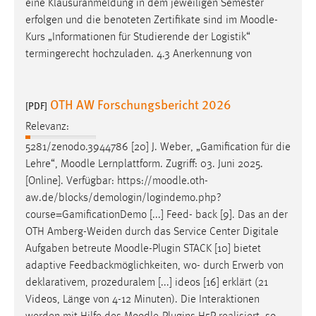
eine Klausuranmeldung in dem jeweiligen Semester
Conversion-Tracking
erfolgen und die benoteten Zertifikate sind im
Moodle
-
Kurs „Informationen für Studierende der Logistik“
Cookie Laufzeit:
termingerecht hochzuladen. 4.3 Anerkennung von
3 Monate
Facebook Pixel
OTH AW Forschungsbericht 2026
[PDF]
Name:
Relevanz:
_fbp
5281/zenodo.3944786 [20] J. Weber, „Gamification für die
Lehre“,
Moodle
Lernplattform. Zugriff: 03. Juni 2025.
Anbieter:
[Online]. Verfügbar: https://
moodle
.oth-
Facebook
aw.de/blocks/demologin/logindemo.php?
Zweck:
course=GamificationDemo [...] Feed- back [9]. Das an der
Conversion-Tracking
OTH Amberg-Weiden durch das Service Center Digitale
Aufgaben betreute
Moodle
-Plugin STACK [10] bietet
Cookie Laufzeit:
3 Monate
adaptive Feedbackmöglichkeiten, wo- durch Erwerb von
deklarativem, prozeduralem [...] ideos [16] erklärt (21
Videos, Länge von 4-12 Minuten). Die Interaktionen