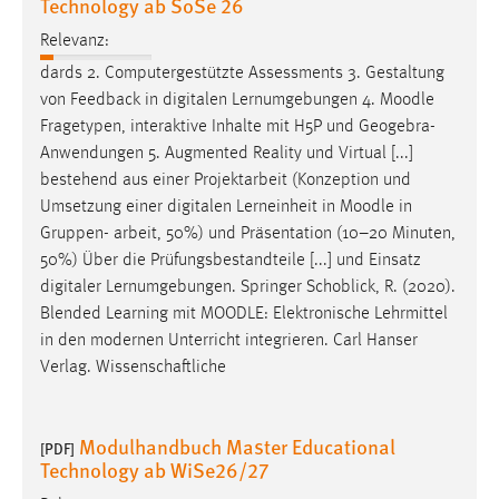
Technology ab SoSe 26
Zweck:
Relevanz:
Dieser Cookie ist notwendig um sich an der Website
einloggen zu können.
dards 2. Computergestützte Assessments 3. Gestaltung
von Feedback in digitalen Lernumgebungen 4.
Moodle
Cookie Laufzeit:
Fragetypen, interaktive Inhalte mit H5P und Geogebra-
24 Stunden
Anwendungen 5. Augmented Reality und Virtual [...]
bestehend aus einer Projektarbeit (Konzeption und
Umsetzung einer digitalen Lerneinheit in
Moodle
in
STATISTIK
Gruppen- arbeit, 50%) und Präsentation (10–20 Minuten,
Statistik Cookies erfassen Informationen anonym.
50%) Über die Prüfungsbestandteile [...] und Einsatz
Diese Informationen helfen uns zu verstehen, wie
digitaler Lernumgebungen. Springer Schoblick, R. (2020).
unsere Besucher unsere Website nutzen.
Blended Learning mit
MOODLE
: Elektronische Lehrmittel
in den modernen Unterricht integrieren. Carl Hanser
Matomo
Verlag. Wissenschaftliche
Name:
_pk_ref, _pk_cvar, _pk_id, _pk_ses
Modulhandbuch Master Educational
[PDF]
Technology ab WiSe26/27
Zweck:
Zugriffsstatistik