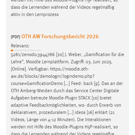
werden mit Hilfe des
Moodle
-Plugins H5P realisiert, so
EXTERNE MEDIEN
dass die Lernenden während der Videos regelmäßig
Um Inhalte von Videoplattformen und Social Media
aktiv in den Lernprozess
Plattformen anzeigen zu können, werden von diesen
externen Medien Cookies gesetzt.
OTH AW Forschungsbericht 2026
[PDF]
YouTube
Relevanz:
5281/zenodo.3944786 [20] J. Weber, „Gamification für die
Vimeo
Lehre“,
Moodle
Lernplattform. Zugriff: 03. Juni 2025.
[Online]. Verfügbar: https://
moodle
.oth-
aw.de/blocks/demologin/logindemo.php?
course=GamificationDemo [...] Feed- back [9]. Das an der
OTH Amberg-Weiden durch das Service Center Digitale
Aufgaben betreute
Moodle
-Plugin STACK [10] bietet
adaptive Feedbackmöglichkeiten, wo- durch Erwerb von
deklarativem, prozeduralem [...] ideos [16] erklärt (21
Videos, Länge von 4-12 Minuten). Die Interaktionen
werden mit Hilfe des
Moodle
-Plugins H5P realisiert, so
dass die Lernenden während der Videos regelmäßig