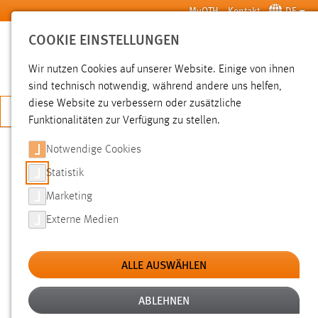
Zum Hauptinhalt springen
MyOTH
Kontakt
DE
COOKIE EINSTELLUNGEN
SUCHE
Wir nutzen Cookies auf unserer Website. Einige von ihnen
sind technisch notwendig, während andere uns helfen,
diese Website zu verbessern oder zusätzliche
JETZT BEWERBEN
Funktionalitäten zur Verfügung zu stellen.
Notwendige Cookies
SUCHE
Statistik
Marketing
FILTER
Externe Medien
Typ
ALLE AUSWÄHLEN
Erstellungsdatum
ABLEHNEN