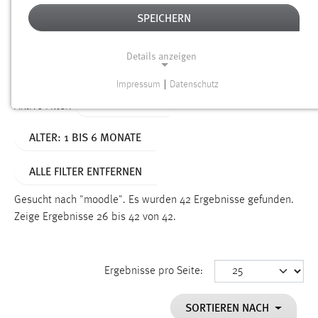
SPEICHERN
Alter
Details anzeigen
SUCHEN
Impressum
|
Datenschutz
NOTWENDIGE COOKIES
TYP: DATEIEN
Aktive Filter:
Notwendige Cookies ermöglichen grundlegende
ALTER: 1 BIS 6 MONATE
Funktionen und sind für die einwandfreie Funktion der
Website erforderlich.
ALLE FILTER ENTFERNEN
Einverständnis
Gesucht nach "moodle".
Es wurden 42 Ergebnisse gefunden.
Name:
Zeige Ergebnisse 26 bis 42 von 42.
cookie_consent
Zweck:
Ergebnisse pro Seite:
Dieser Cookie speichert die ausgewählten Einverständnis-
Optionen des Benutzers
SORTIEREN NACH
Cookie Laufzeit: