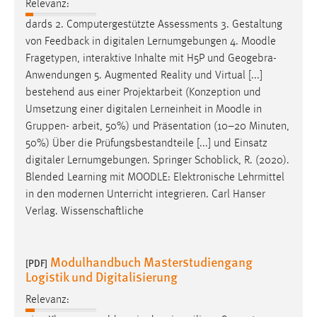
Relevanz:
Cookie Laufzeit:
dards 2. Computergestützte Assessments 3. Gestaltung
Max. 13 Monate
von Feedback in digitalen Lernumgebungen 4.
Moodle
Fragetypen, interaktive Inhalte mit H5P und Geogebra-
Anwendungen 5. Augmented Reality und Virtual [...]
bestehend aus einer Projektarbeit (Konzeption und
MARKETING
Umsetzung einer digitalen Lerneinheit in
Moodle
in
Marketing Cookies werden von Drittanbietern
Gruppen- arbeit, 50%) und Präsentation (10–20 Minuten,
verwendet, um personalisierte Werbung anzuzeigen.
50%) Über die Prüfungsbestandteile [...] und Einsatz
Sie tun dies, indem sie Besucher über Websites
digitaler Lernumgebungen. Springer Schoblick, R. (2020).
hinweg verfolgen.
Blended Learning mit
MOODLE
: Elektronische Lehrmittel
in den modernen Unterricht integrieren. Carl Hanser
Google Ads
Verlag. Wissenschaftliche
Name:
_gcl_au
Modulhandbuch Masterstudiengang
[PDF]
Logistik und Digitalisierung
Anbieter:
Google Ireland Limited
Relevanz:
Zweck: