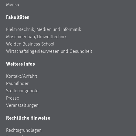
Mensa
Zweck:
Dieser Cookie ist notwendig um sich an der Website
Fakultäten
einloggen zu können.
Cookie Laufzeit:
Elektrotechnik, Medien und Informatik
24 Stunden
Maschinenbau/Umwelttechnik
Weiden Business School
Wirtschaftsingenieurwesen und Gesundheit
STATISTIK
Weitere Infos
Statistik Cookies erfassen Informationen anonym.
Kontakt/Anfahrt
Diese Informationen helfen uns zu verstehen, wie
Raumfinder
unsere Besucher unsere Website nutzen.
Stellenangebote
Matomo
Presse
Veranstaltungen
Name:
Rechtliche Hinweise
_pk_ref, _pk_cvar, _pk_id, _pk_ses
Zweck:
Rechtsgrundlagen
Zugriffsstatistik