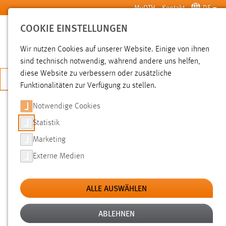
Zum Hauptinhalt springen
MyOTH
Kontakt
DE
COOKIE EINSTELLUNGEN
SUCHE
Wir nutzen Cookies auf unserer Website. Einige von ihnen
sind technisch notwendig, während andere uns helfen,
diese Website zu verbessern oder zusätzliche
JETZT BEWERBEN
Funktionalitäten zur Verfügung zu stellen.
Notwendige Cookies
SUCHE
Statistik
Marketing
FILTER
Externe Medien
Typ
ALLE AUSWÄHLEN
Erstellungsdatum
ABLEHNEN