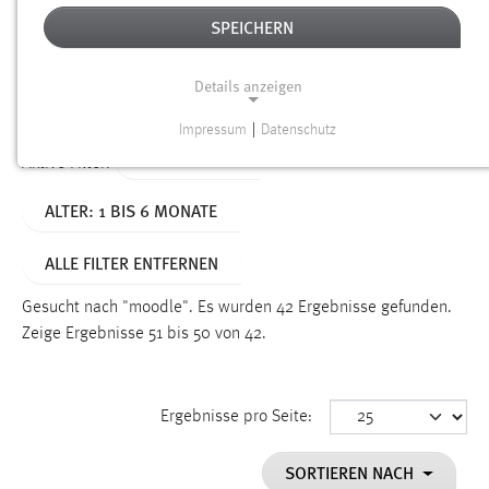
SPEICHERN
Alter
Details anzeigen
SUCHEN
Impressum
|
Datenschutz
NOTWENDIGE COOKIES
TYP: DATEIEN
Aktive Filter:
Notwendige Cookies ermöglichen grundlegende
ALTER: 1 BIS 6 MONATE
Funktionen und sind für die einwandfreie Funktion der
Website erforderlich.
ALLE FILTER ENTFERNEN
Einverständnis
Gesucht nach "moodle".
Es wurden 42 Ergebnisse gefunden.
Name:
Zeige Ergebnisse 51 bis 50 von 42.
cookie_consent
Zweck:
Ergebnisse pro Seite:
Dieser Cookie speichert die ausgewählten Einverständnis-
Optionen des Benutzers
SORTIEREN NACH
Cookie Laufzeit: