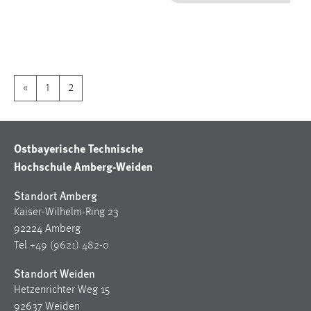
1 Jahr
Performance
Name:
«
1
2
staticfilecache
Zweck:
Für performante Seitenauslieferung wird in diesem Cookie
Ostbayerische Technische
gespeichert, ob man eingeloggt ist.
Hochschule Amberg-Weiden
Sprachpräferenz
Standort Amberg
Kaiser-Wilhelm-Ring 23
Name:
92224 Amberg
site-language-preference
Tel
+49 (9621) 482-0
Zweck:
Standort Weiden
Das Cookie speichert die gewählte Sprache der Website.
Hetzenrichter Weg 15
Cookie Laufzeit:
92637 Weiden