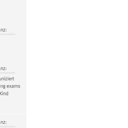
nz:
nz:
niziert
ewing exams
 Kind
nz: