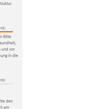
struktur
nz:
 Bitte
esundheit,
n und vor
bung in die
nz:
itte den
ich am