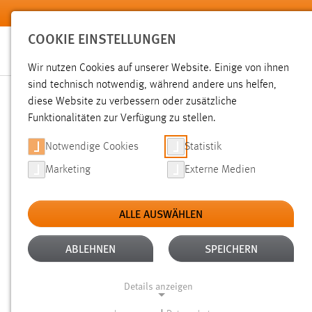
Zum Hauptinhalt springen
COOKIE EINSTELLUNGEN
Wir nutzen Cookies auf unserer Website. Einige von ihnen
sind technisch notwendig, während andere uns helfen,
diese Website zu verbessern oder zusätzliche
SUCHE
Funktionalitäten zur Verfügung zu stellen.
Notwendige Cookies
Statistik
Marketing
Externe Medien
ALLE AUSWÄHLEN
TYP: DATEIEN
ALTER: 1 BIS 6 MONATE
Aktive Filter:
ABLEHNEN
SPEICHERN
Gesucht nach "moodle".
Es wurden 43 Ergebnisse gefunde
Details anzeigen