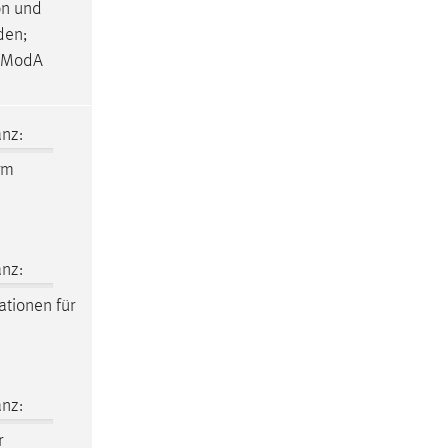
on und
den;
n ModA
nz:
rm
nz:
ationen für
nz:
r