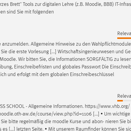
 Brett" Tools zur digitalen Lehre (z.B.
Moodle
, BBB) IT-Infra
en sind Sie mit folgenden
Releva
e
anzumelden. Allgemeine Hinweise zu den Wahlpflichtmodulen
Sie die erste Vorlesung [...] Wirtschaftsingenieurwesen und G
Moodle
. Wir bitten Sie, die Informationen SORGFÄLTIG zu lese
eibung, Einschreibefristen und globales Passwort Die Einschrei
ich und erfolgt mit dem globalen Einschreibeschlüssel
Releva
S SCHOOL - Allgemeine Informationen. https://www.vhb.org/
oodle
.oth-aw.de/course/view.php?id=1106 [...] • Um wichtige
 Sie bitte regelmäßig die
moodle
Kurse und abon- nieren Sie b
 es [...] letzten Seite. • Mit unserem Raumfinder können Sie s