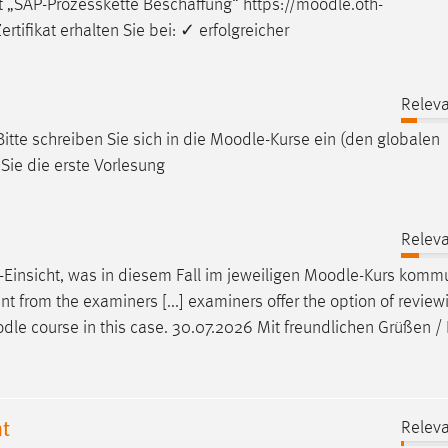
t „SAP-Prozesskette Beschaffung“ https://
moodle
.oth-
ifikat erhalten Sie bei: ✓ erfolgreicher
Releva
itte schreiben Sie sich in die
Moodle
-Kurse ein (den globalen
Sie die erste Vorlesung
Releva
-Einsicht, was in diesem Fall im jeweiligen
Moodle
-Kurs kommu
ent from the examiners [...] examiners offer the option of revi
dle
course in this case. 30.07.2026 Mit freundlichen Grüßen /
t
Releva