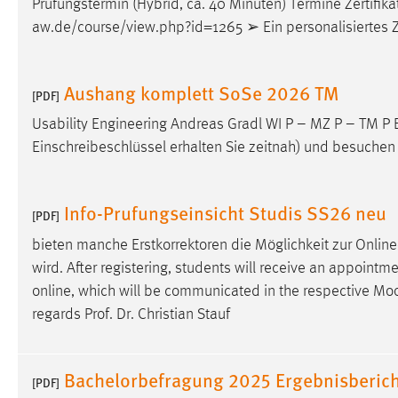
Prüfungstermin (Hybrid, ca. 40 Minuten) Termine Zertifika
in diesem Cookie gespeichert, ob man
aw.de/course/view.php?id=1265 ➢ Ein personalisiertes Zert
eingeloggt ist.
Sprachpräferenz
Aushang komplett SoSe 2026 TM
[PDF]
Name:
site-language-preference
Usability Engineering Andreas Gradl WI P – MZ P – TM P B
Einschreibeschlüssel erhalten Sie zeitnah) und besuchen 
Zweck:
Das Cookie speichert die gewählte
Sprache der Website.
Cookie Laufzeit:
Info-Prufungseinsicht Studis SS26 neu
30 Tage
[PDF]
bieten manche Erstkorrektoren die Möglichkeit zur Online
Chat
wird. After registering, students will receive an appointm
online, which will be communicated in the respective
Moo
Name:
MibewSessionID, MIBEW_UserID,
regards Prof. Dr. Christian Stauf
mibew_locale, mibew-chat-frame-style-
5e9dbeb1811c0446
Zweck:
Wird benötigt um die Chatfunktion
Bachelorbefragung 2025 Ergebnisberich
[PDF]
nutzen zu können.