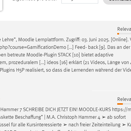
Releva
e Lehre“,
Moodle
Lernplattform. Zugriff: 03. Juni 2025. [Online].
hp?course=GamificationDemo [...] Feed- back [9]. Das an de
ben betreute
Moodle
-Plugin STACK [10] bietet adaptive
, prozeduralem [...] ideos [16] erklärt (21 Videos, Länge von 
-Plugins H5P realisiert, so dass die Lernenden während der Vi
g
Releva
ph Hammer 7 SCHREIBE DICH JETZT EIN!
MOODLE
-KURS https://
m
sskette Beschaffung“ | M.A. Christoph Hammer 4 ➢ ab sofort
sel für alle Kursinteressierte ➢ nach freier Zeiteinteilung ➢ Kap