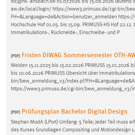
stc@hs- ansbach.de 01.07.2026 bis 15.08.2026 laufend
Anbieter:
Google Ireland Limited
aw.de/local/login/ https://www3.primuss.de/cgi-bin/b
FH=&Language=de&Action=benutzer_anmelden https://
Zweck:
Conversion-Tracking
Hochschule Hof 01.05. bis 15.09. PRIMUSS-HS Hof 22.12. bi
Cookie Laufzeit:
3 Monate
Immatrikulations-, Rückmelde-, Einschreibe- und P
Facebook Pixel
Fristen DIWAG Sommersemester OTH-A
[PDF]
Name:
_fbp
Weiden 15.11.2025 bis 15.02.2026 PRIMUSS 15.01.2026 b
Anbieter:
Facebook
bis 10.06.2026 PRIMUSS Übersicht über Immatrikulations-,
bin/bew_anmeldung_v3/index.pl?FH=&Language=de&Act
Zweck:
Conversion-Tracking
https://www3.primuss.de/cgi-bin/bew_anmeldung_v3/
Cookie Laufzeit:
3 Monate
Prüfungsplan Bachelor Digital Design
[PDF]
EXTERNE MEDIEN
Stephan ModA (LPort) Umfang: 5 Teile; Jeder Teil muss erfo
Um Inhalte von Videoplattformen und Social Media
des Kurses Grundlagen Compositing und Motiondesign 1. Fr
Plattformen anzeigen zu können, werden von diesen