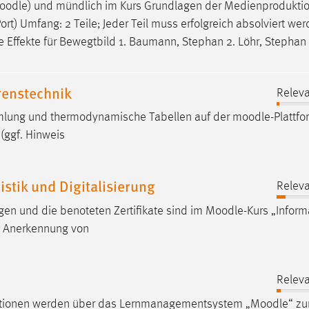
oodle
) und mündlich im Kurs Grundlagen der Medienprodukti
rt) Umfang: 2 Teile; Jeder Teil muss erfolgreich absolviert wer
le Effekte für Bewegtbild 1. Baumann, Stephan 2. Löhr, Stepha
enstechnik
Releva
mmlung und thermodynamische Tabellen auf der
moodle
-Plattfo
 (ggf. Hinweis
tik und Digitalisierung
Releva
en und die benoteten Zertifikate sind im
Moodle
-Kurs „Inform
.3 Anerkennung von
Releva
rmationen werden über das Lernmanagementsystem „
Moodle
“ zu