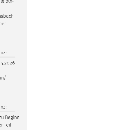
le
.oth-
Ansbach
ber
nz:
5.2026
in/
nz:
zu Beginn
r Teil