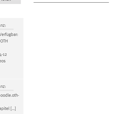
nz:
 Verfügbar:
r OTH
4-12
deos
nz:
oodle
.oth-
itel [...]