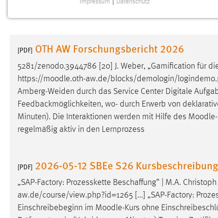
Impressum
|
Datenschutz
NOTWENDIGE COOKIES
Notwendige Cookies ermöglichen grundlegende
Funktionen und sind für die einwandfreie Funktion der
OTH AW Forschungsbericht 2026
Website erforderlich.
[PDF]
5281/zenodo.3944786 [20] J. Weber, „Gamification für di
Einverständnis
https://
moodle
.oth-aw.de/blocks/demologin/logindemo.p
Amberg-Weiden durch das Service Center Digitale Aufga
Name:
cookie_consent
Feedbackmöglichkeiten, wo- durch Erwerb von deklarativem
Zweck:
Dieser Cookie speichert die
Minuten). Die Interaktionen werden mit Hilfe des
Moodle
ausgewählten Einverständnis-Optionen
regelmäßig aktiv in den Lernprozess
des Benutzers
Cookie Laufzeit:
1 Jahr
2026-05-12 SBEe S26 Kursbeschreibun
[PDF]
Performance
„SAP-Factory: Prozesskette Beschaffung“ | M.A. Christo
aw.de/course/view.php?id=1265 [...] „SAP-Factory: Proze
Name:
staticfilecache
Einschreibebeginn im
Moodle
-Kurs ohne Einschreibeschlüs
Zweck:
Für performante Seitenauslieferung wird