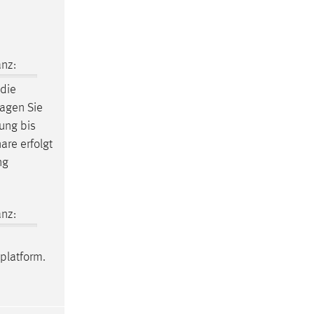
nz:
 die
tragen Sie
rung bis
are erfolgt
ng
nz:
platform.