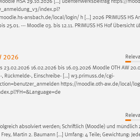
Moodle
HSA 29.10.2026 [...] udentenwerksbeitrag https://
mood
ew_anmeldung_v3/index.pl?
moodle
.hs-ansbach.de/local/login/ h [...] 2026 PRIMUSS HS 
s 25.01. ---
Moodle
03. bis 12.11. PRIMUSS HS Hof Übersicht ü
W 2026
Releva
is 23.02.2026 16.02.2026 bis 16.03.2026
Moodle
OTH AW 20.0
 Rückmelde-, Einschreibe- [...] w3.primuss.de/cgi-
ion=benutzer_anmelden https://
moodle
.oth-aw.de/local/log
index.pl?FH=&Language=de
Releva
lgreich absolviert werden; Schriftlich (
Moodle
) und mündlich 
ey, Martin 2. Baumann [...] Umfang: 4 Teile; Gewichtung: Jede