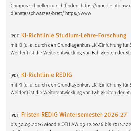
Campus schneller zurechtfinden. https://
moodle
.oth-aw.
Matomo
dienste/schwarzes-brett/ https://www
Name:
_pk_ref, _pk_cvar, _pk_id, _pk_ses
KI-Richtlinie Studium-Lehre-Forschung
Zweck:
[PDF]
Zugriffsstatistik
mit KI (u. a. durch den Grundlagenkurs „KI-Einführung 
Cookie Laufzeit:
Max. 13 Monate
Weiden) ist die Weiterentwicklung von Fähigkeiten der 
MARKETING
KI-Richtlinie REDIG
[PDF]
Marketing Cookies werden von Drittanbietern
mit KI (u. a. durch den Grundlagenkurs „KI-Einführung 
verwendet, um personalisierte Werbung anzuzeigen.
Weiden) ist die Weiterentwicklung von Fähigkeiten der 
Sie tun dies, indem sie Besucher über Websites
hinweg verfolgen.
Fristen REDIG Wintersemester 2026-27
Google Ads
[PDF]
bis 30.09.2026
Moodle
OTH AW 09.12.2026 bis 17.12.20
Name:
_gcl_au