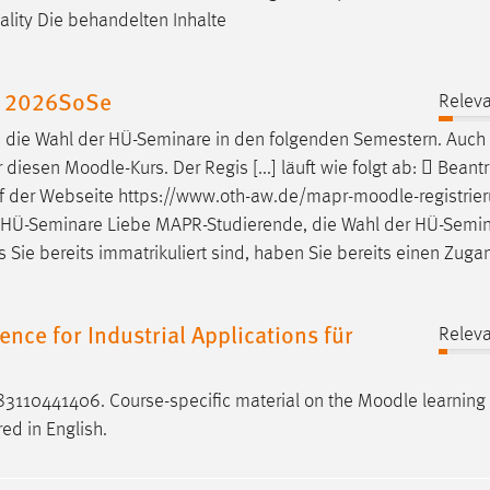
onality Die behandelten Inhalte
e 2026SoSe
Releva
ls die Wahl der HÜ-Seminare in den folgenden Semestern. Auch
r diesen
Moodle
-Kurs. Der Regis [...] läuft wie folgt ab:  Bean
auf der Webseite https://www.oth-aw.de/mapr-
moodle
-registrie
der HÜ-Seminare Liebe MAPR-Studierende, die Wahl der HÜ-Semin
 Sie bereits immatrikuliert sind, haben Sie bereits einen Zuga
ence for Industrial Applications für
Releva
3110441406. Course-specific material on the
Moodle
learning 
red in English.