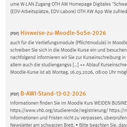
ume W-LAN Zugang OTH AW Homepage Digitales "Schwarzes
Cookie Laufzeit:
MibewSessionID, mibew-chat-frame-
(EDV-Arbeitsplätze, EDV-Labore) OTH AW App Wie zufried
style-5e9dbeb1811c0446 =
Sitzungslaufzeit, mibew_locale = 3
Jahre, MIBEW_UserID = 1 Jahr
Hinweise-zu-Moodle-SoSe-2026
[PDF]
Login
auch für die Vertiefungsmodule (Pflichtmodule) in
Moodl
schreiben Sie sich in die
Moodle
-Kurse ein und besuchen 
Name:
fe_user, be_user, be_lastLoginProvider
nachfolgend informieren wir Sie zur Kurseinschreibung in
Zweck:
Dieser Cookie ist notwendig um sich an
allem auch die studiengangss [...] ++ Ablauf Kurseinschr
der Website einloggen zu können.
Moodle
-Kurse ist ab Montag, 16.03.2026, 08:00 Uhr mögl
Cookie Laufzeit:
24 Stunden
B-AWI-Stand-13-02-2026
[PDF]
STATISTIK
Informationen finden Sie im
Moodle
Kurs WEIDEN BUSINES
https://www.vhb.org/studierende/registrierung/ https://
m
Statistik Cookies erfassen Informationen anonym.
Informationen und Fristen nicht zu verpassen, überprüfen
Diese Informationen helfen uns zu verstehen, wie
Newsletter am schwarzen Brett. • Bitte beachten Sie, dass
unsere Besucher unsere Website nutzen.