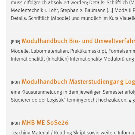
muss erfolgreich absolviert werden; Details: Schriftlich (
M
externen Medien Cookies gesetzt.
Medientechnik 1. Löhr, Stephan 2. Baumann [...] ModA (LPo
Details: Schriftlich (
Moodle
) und mündlich im Kurs Visuel
YouTube
Modulhandbuch Bio- und Umweltverfahr
Vimeo
[PDF]
Modelle, Labormaterialien; Praktikumsskript, Formelsa
Internationalität (Inhaltlich) Internationality Modulprüfung
Modulhandbuch Masterstudiengang Logis
[PDF]
eine Klausuranmeldung in dem jeweiligen Semester erfolg
Studierende der Logistik“ termingerecht hochzuladen. 4
MHB ME SoSe26
[PDF]
Teaching Material / Reading Skript sowie weitere Info