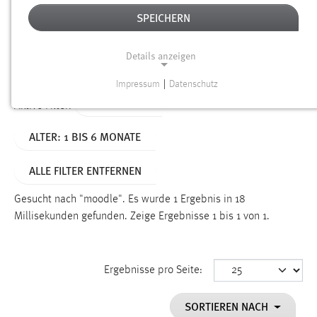
SPEICHERN
Alter
Details anzeigen
SUCHEN
Impressum
|
Datenschutz
NOTWENDIGE COOKIES
TYP: SEITEN
Aktive Filter:
Notwendige Cookies ermöglichen grundlegende
ALTER: 1 BIS 6 MONATE
Funktionen und sind für die einwandfreie Funktion der
Website erforderlich.
ALLE FILTER ENTFERNEN
Einverständnis
Gesucht nach "moodle".
Es wurde 1 Ergebnis in 18
Name:
Millisekunden gefunden.
Zeige Ergebnisse 1 bis 1 von 1.
cookie_consent
Zweck:
Ergebnisse pro Seite:
Dieser Cookie speichert die ausgewählten Einverständnis-
Optionen des Benutzers
SORTIEREN NACH
Cookie Laufzeit: