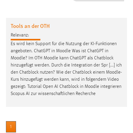
1 Jahr
Performance
Tools an der OTH
Name:
Relevanz:
staticfilecache
Es wird kein Support für die Nutzung der KI-Funktionen
angeboten. ChatGPT in
Moodle
Was ist ChatGPT in
Zweck:
Moodle
? Im OTH
Moodle
kann ChatGPT als Chatblock
Für performante Seitenauslieferung wird in diesem Cookie
gespeichert, ob man eingeloggt ist.
hinzugefügt werden. Durch die Integration der Spr [...] ich
den Chatblock nutzen? Wie der Chatblock einem
Moodle
-
Kurs hinzugefügt werden kann, wird in folgendem Video
Sprachpräferenz
gezeigt: Tutorial Open AI Chatblock in
Moodle
integrieren
Name:
Scopus AI zur wissenschaftlichen Recherche
site-language-preference
Zweck:
Das Cookie speichert die gewählte Sprache der Website.
1
Cookie Laufzeit: