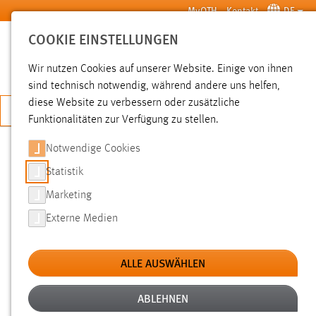
Zum Hauptinhalt springen
MyOTH
Kontakt
DE
COOKIE EINSTELLUNGEN
SUCHE
Wir nutzen Cookies auf unserer Website. Einige von ihnen
sind technisch notwendig, während andere uns helfen,
diese Website zu verbessern oder zusätzliche
JETZT BEWERBEN
Funktionalitäten zur Verfügung zu stellen.
Notwendige Cookies
SUCHE
Statistik
Marketing
FILTER
Externe Medien
Typ
ALLE AUSWÄHLEN
Erstellungsdatum
ABLEHNEN