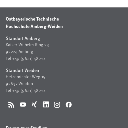
30 Tage
Ostbayerische Technische
Chat
Hochschule Amberg-Weiden
Name:
MibewSessionID, MIBEW_UserID, mibew_locale, mibew-
Standort Amberg
chat-frame-style-5e9dbeb1811c0446
Kaiser-Wilhelm-Ring 23
92224 Amberg
Zweck:
Tel
+49 (9621) 482-0
Wird benötigt um die Chatfunktion nutzen zu können.
Standort Weiden
Cookie Laufzeit:
MibewSessionID, mibew-chat-frame-style-
Hetzenrichter Weg 15
5e9dbeb1811c0446 = Sitzungslaufzeit, mibew_locale = 3
92637 Weiden
Jahre, MIBEW_UserID = 1 Jahr
Tel
+49 (9621) 482-0
Login
RSS
YouTube
Xing
LinkedIn
Instagram
Facebook
Name:
fe_user, be_user, be_lastLoginProvider
Fragen zum Studium