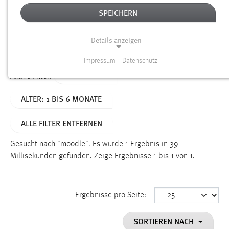
SPEICHERN
Alter
Details anzeigen
SUCHEN
Impressum
|
Datenschutz
NOTWENDIGE COOKIES
TYP: SEITEN
Aktive Filter:
Notwendige Cookies ermöglichen grundlegende
ALTER: 1 BIS 6 MONATE
Funktionen und sind für die einwandfreie Funktion der
Website erforderlich.
ALLE FILTER ENTFERNEN
Einverständnis
Gesucht nach "moodle".
Es wurde 1 Ergebnis in 39
Name:
Millisekunden gefunden.
Zeige Ergebnisse 1 bis 1 von 1.
cookie_consent
Zweck:
Ergebnisse pro Seite:
Dieser Cookie speichert die ausgewählten Einverständnis-
Optionen des Benutzers
SORTIEREN NACH
Cookie Laufzeit: