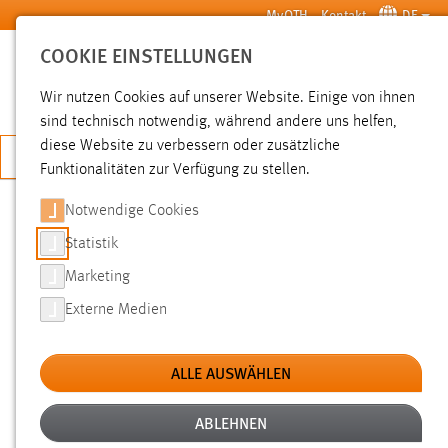
Zum Hauptinhalt springen
MyOTH
Kontakt
DE
COOKIE EINSTELLUNGEN
SUCHE
Wir nutzen Cookies auf unserer Website. Einige von ihnen
sind technisch notwendig, während andere uns helfen,
diese Website zu verbessern oder zusätzliche
JETZT BEWERBEN
Funktionalitäten zur Verfügung zu stellen.
Notwendige Cookies
SUCHE
Statistik
Marketing
FILTER
Externe Medien
Typ
ALLE AUSWÄHLEN
Erstellungsdatum
ABLEHNEN