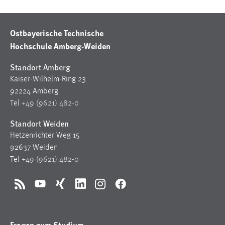
30 Tage
Ostbayerische Technische
Chat
Hochschule Amberg-Weiden
Name:
MibewSessionID, MIBEW_UserID, mibew_locale, mibew-
Standort Amberg
chat-frame-style-5e9dbeb1811c0446
Kaiser-Wilhelm-Ring 23
92224 Amberg
Zweck:
Tel
+49 (9621) 482-0
Wird benötigt um die Chatfunktion nutzen zu können.
Standort Weiden
Cookie Laufzeit:
MibewSessionID, mibew-chat-frame-style-
Hetzenrichter Weg 15
5e9dbeb1811c0446 = Sitzungslaufzeit, mibew_locale = 3
92637 Weiden
Jahre, MIBEW_UserID = 1 Jahr
Tel
+49 (9621) 482-0
Login
RSS
YouTube
Xing
LinkedIn
Instagram
Facebook
Name:
fe_user, be_user, be_lastLoginProvider
Fragen zum Studium