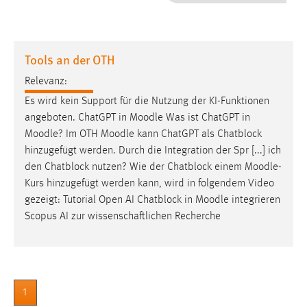
1 Jahr
Performance
Tools an der OTH
Name:
Relevanz:
staticfilecache
Es wird kein Support für die Nutzung der KI-Funktionen
angeboten. ChatGPT in
Moodle
Was ist ChatGPT in
Zweck:
Moodle
? Im OTH
Moodle
kann ChatGPT als Chatblock
Für performante Seitenauslieferung wird in diesem Cookie
gespeichert, ob man eingeloggt ist.
hinzugefügt werden. Durch die Integration der Spr [...] ich
den Chatblock nutzen? Wie der Chatblock einem
Moodle
-
Kurs hinzugefügt werden kann, wird in folgendem Video
Sprachpräferenz
gezeigt: Tutorial Open AI Chatblock in
Moodle
integrieren
Name:
Scopus AI zur wissenschaftlichen Recherche
site-language-preference
Zweck:
Das Cookie speichert die gewählte Sprache der Website.
1
Cookie Laufzeit: