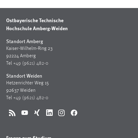
30 Tage
Ostbayerische Technische
Chat
Hochschule Amberg-Weiden
Name:
MibewSessionID, MIBEW_UserID, mibew_locale, mibew-
Standort Amberg
chat-frame-style-5e9dbeb1811c0446
Kaiser-Wilhelm-Ring 23
92224 Amberg
Zweck:
Tel
+49 (9621) 482-0
Wird benötigt um die Chatfunktion nutzen zu können.
Standort Weiden
Cookie Laufzeit:
MibewSessionID, mibew-chat-frame-style-
Hetzenrichter Weg 15
5e9dbeb1811c0446 = Sitzungslaufzeit, mibew_locale = 3
92637 Weiden
Jahre, MIBEW_UserID = 1 Jahr
Tel
+49 (9621) 482-0
Login
RSS
YouTube
Xing
LinkedIn
Instagram
Facebook
Name:
fe_user, be_user, be_lastLoginProvider
Fragen zum Studium