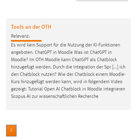
1 Jahr
Performance
Tools an der OTH
Name:
Relevanz:
staticfilecache
Es wird kein Support für die Nutzung der KI-Funktionen
angeboten. ChatGPT in
Moodle
Was ist ChatGPT in
Zweck:
Moodle
? Im OTH
Moodle
kann ChatGPT als Chatblock
Für performante Seitenauslieferung wird in diesem Cookie
gespeichert, ob man eingeloggt ist.
hinzugefügt werden. Durch die Integration der Spr [...] ich
den Chatblock nutzen? Wie der Chatblock einem
Moodle
-
Kurs hinzugefügt werden kann, wird in folgendem Video
Sprachpräferenz
gezeigt: Tutorial Open AI Chatblock in
Moodle
integrieren
Name:
Scopus AI zur wissenschaftlichen Recherche
site-language-preference
Zweck:
Das Cookie speichert die gewählte Sprache der Website.
1
Cookie Laufzeit: