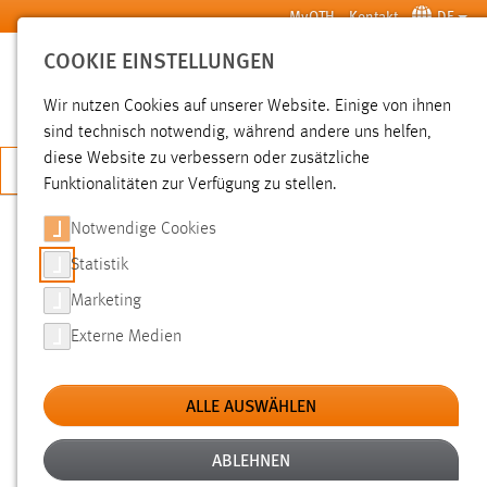
Zum Hauptinhalt springen
MyOTH
Kontakt
DE
COOKIE EINSTELLUNGEN
SUCHE
Wir nutzen Cookies auf unserer Website. Einige von ihnen
sind technisch notwendig, während andere uns helfen,
diese Website zu verbessern oder zusätzliche
JETZT BEWERBEN
Funktionalitäten zur Verfügung zu stellen.
Notwendige Cookies
SUCHE
Statistik
Marketing
FILTER
Externe Medien
Typ
ALLE AUSWÄHLEN
Erstellungsdatum
ABLEHNEN