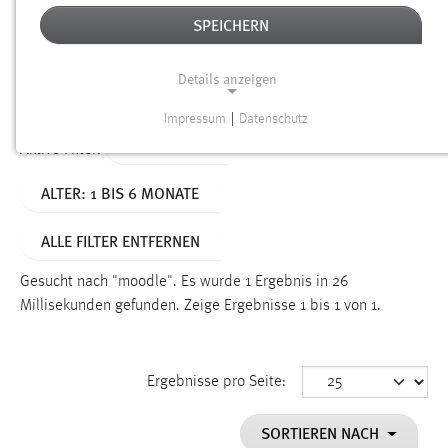
SPEICHERN
Alter
Details anzeigen
SUCHEN
Impressum
|
Datenschutz
NOTWENDIGE COOKIES
TYP: SEITEN
Aktive Filter:
Notwendige Cookies ermöglichen grundlegende
ALTER: 1 BIS 6 MONATE
Funktionen und sind für die einwandfreie Funktion der
Website erforderlich.
ALLE FILTER ENTFERNEN
Einverständnis
Gesucht nach "moodle".
Es wurde 1 Ergebnis in 26
Name:
Millisekunden gefunden.
Zeige Ergebnisse 1 bis 1 von 1.
cookie_consent
Zweck:
Ergebnisse pro Seite:
Dieser Cookie speichert die ausgewählten Einverständnis-
Optionen des Benutzers
SORTIEREN NACH
Cookie Laufzeit: