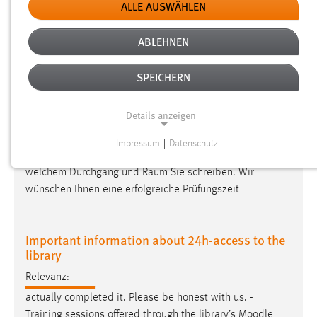
ALLE AUSWÄHLEN
SORTIEREN NACH
ABLEHNEN
SPEICHERN
Aktualisierung Prüfungspläne WEBIS
Details anzeigen
Relevanz:
geschrieben.Bitte planen Sie ausreichend Zeit ein und
Impressum
|
Datenschutz
NOTWENDIGE COOKIES
informieren sich beim jeweiligen Prüfer im
Moodle
-Kurs in
welchem Durchgang und Raum Sie schreiben. Wir
Notwendige Cookies ermöglichen grundlegende
wünschen Ihnen eine erfolgreiche Prüfungszeit
Funktionen und sind für die einwandfreie Funktion der
Website erforderlich.
Important information about 24h-access to the
Einverständnis
library
Name:
Relevanz:
cookie_consent
actually completed it. Please be honest with us. -
Training sessions offered through the library’s
Moodle
Zweck: