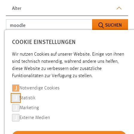
Alter
SUCHEN
COOKIE EINSTELLUNGEN
Aktive Filter:
TYP:
Wir nutzen Cookies auf unserer Website. Einige von ihnen
TX_OTHAWORGANIZATION_DOMAIN_MODEL_INFO
sind technisch notwendig, während andere uns helfen,
diese Website zu verbessern oder zusätzliche
ALTER: 1 BIS 6 MONATE
Funktionalitäten zur Verfügung zu stellen.
ALLE FILTER ENTFERNEN
Notwendige Cookies
Statistik
Gesucht nach "moodle".
Es wurden 2 Ergebnisse gefunden.
Zeige Ergebnisse 1 bis 2 von 2.
Marketing
Externe Medien
Ergebnisse pro Seite: