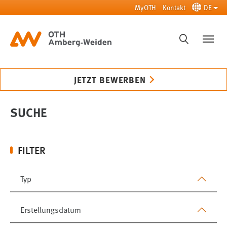
Zum Hauptinhalt springen
MyOTH
Kontakt
DE
SUCHE
JETZT BEWERBEN
SUCHE
FILTER
Typ
Erstellungsdatum