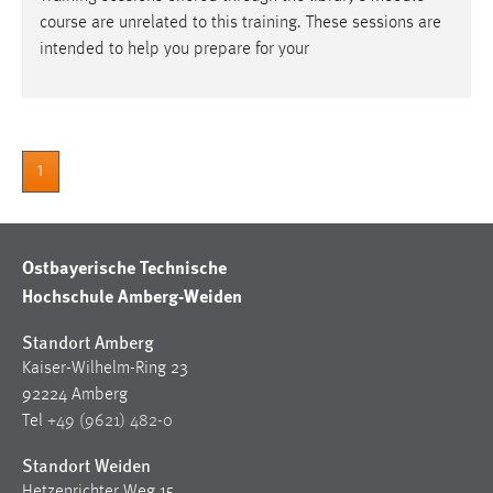
Dieser Cookie speichert die ausgewählten Einverständnis-
course are unrelated to this training. These sessions are
Optionen des Benutzers
intended to help you prepare for your
Cookie Laufzeit:
1 Jahr
1
Performance
Name:
staticfilecache
Ostbayerische Technische
Zweck:
Hochschule Amberg-Weiden
Für performante Seitenauslieferung wird in diesem Cookie
gespeichert, ob man eingeloggt ist.
Standort Amberg
Kaiser-Wilhelm-Ring 23
Sprachpräferenz
92224 Amberg
Tel
+49 (9621) 482-0
Name:
Standort Weiden
site-language-preference
Hetzenrichter Weg 15