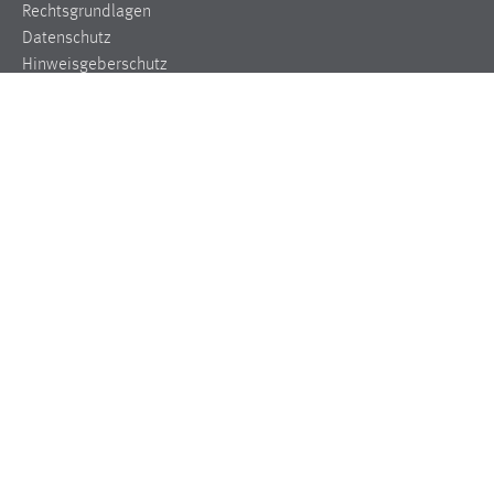
Name:
Rechtsgrundlagen
_pk_ref, _pk_cvar, _pk_id, _pk_ses
Datenschutz
Hinweisgeberschutz
Zweck:
Zugriffsstatistik
Impressum
Cookie Laufzeit:
Max. 13 Monate
MARKETING
Marketing Cookies werden von Drittanbietern
verwendet, um personalisierte Werbung anzuzeigen.
Sie tun dies, indem sie Besucher über Websites
hinweg verfolgen.
Google Ads
Name:
_gcl_au