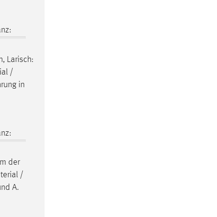
nz:
, Larisch:
al /
hrung in
nz:
rm der
erial /
und A.