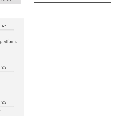
nz:
platform.
nz:
nz:
r