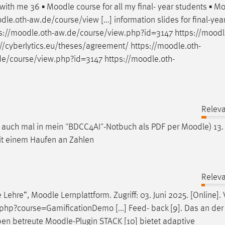
s with me 36 ▪
Moodle
course for all my final- year students ▪
Mo
dle
.oth-aw.de/course/view [...] information slides for final-yea
://
moodle
.oth-aw.de/course/view.php?id=3147 https://
moodl
://cyberlytics.eu/theses/agreement/ https://
moodle
.oth-
de/course/view.php?id=3147 https://
moodle
.oth-
Releva
e auch mal in mein "BDCC4AI"-Notbuch als PDF per
Moodle
) 13.
mit einem Haufen an Zahlen
Releva
e Lehre“,
Moodle
Lernplattform. Zugriff: 03. Juni 2025. [Online].
hp?course=GamificationDemo [...] Feed- back [9]. Das an de
ben betreute
Moodle
-Plugin STACK [10] bietet adaptive