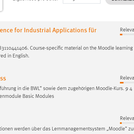
ence for Industrial Applications für
Releva
3110441406. Course-specific material on the
Moodle
learning 
red in English.
ss
Releva
nführung in die BWL“ sowie dem zugehörigen
Moodle
-Kurs. 9 4
genmodule Basic Modules
Releva
rmationen werden über das Lernmanagementsystem „
Moodle
“ zu