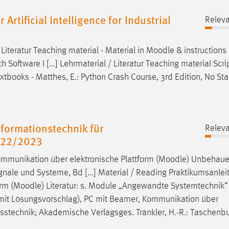
tificial Intelligence for Industrial
Releva
iteratur Teaching material - Material in
Moodle
& instructions 
Software I [...] Lehrmaterial / Literatur Teaching material Scri
xtbooks - Matthes, E.: Python Crash Course, 3rd Edition, No Sta
formationstechnik für
Releva
022/2023
mmunikation über elektronische Plattform (
Moodle
) Unbehauen
nale und Systeme, Bd [...] Material / Reading Praktikumsanlei
rm (
Moodle
) Literatur: s. Module „Angewandte Systemtechnik“
n (mit Lösungsvorschlag), PC mit Beamer, Kommunikation über
Messtechnik; Akademische Verlagsges. Tränkler, H.-R.: Taschenb