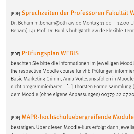
Anbieter:
Google Ireland Limited
Sprechzeiten der Professoren Fakultät 
[PDF]
Zweck:
Conversion-Tracking
Dr. Beham m.beham@oth-aw.de Montag 11.00 – 12.00 Uhr 
Cookie Laufzeit:
3 Monate
Beham) 141 Prof. Dr. Buhl s.buhl@oth-aw.de Flexible Ter
Facebook Pixel
Prüfungsplan WEBIS
[PDF]
Name:
_fbp
beachten Sie bitte die Informationen im jeweiligen
Moodl
Anbieter:
Facebook
the respective
Moodle
course für vhb Prüfungen informiere
Basic Marketing Grimm, Anna Vorlesungsfolien in
Moodle
Zweck:
Conversion-Tracking
nicht programmierbarer T [...] Thorsten Formelsammlung 
Cookie Laufzeit:
3 Monate
dem
Moodle
(ohne eigene Anpassungen) 00379 22.07.2026
MAPR-hochschuluebergreifende Modul
EXTERNE MEDIEN
[PDF]
Um Inhalte von Videoplattformen und Social Media
bestätigen. Über diesen
Moodle
-Kurs erfolgt dann jewei
Plattformen anzeigen zu können, werden von diesen