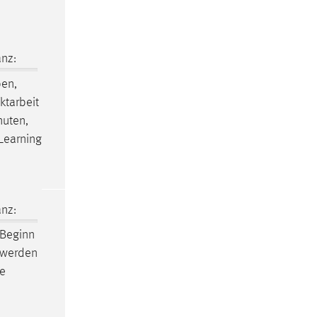
nz:
en,
ktarbeit
nuten,
 Learning
nz:
 Beginn
t werden
le