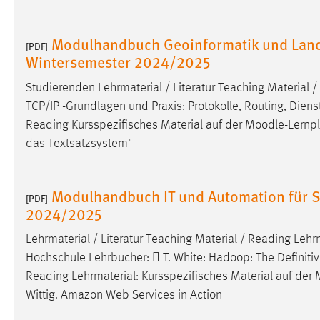
Cookie Laufzeit:
MibewSessionID, mibew-chat-frame-
style-5e9dbeb1811c0446 =
Modulhandbuch Geoinformatik und Lan
[PDF]
Sitzungslaufzeit, mibew_locale = 3
Wintersemester 2024/2025
Jahre, MIBEW_UserID = 1 Jahr
Studierenden Lehrmaterial / Literatur Teaching Material 
Login
TCP/IP -Grundlagen und Praxis: Protokolle, Routing, Dienste
Reading Kursspezifisches Material auf der
Moodle
-Lernp
Name:
fe_user, be_user, be_lastLoginProvider
das Textsatzsystem"
Zweck:
Dieser Cookie ist notwendig um sich an
der Website einloggen zu können.
Modulhandbuch IT und Automation für S
[PDF]
Cookie Laufzeit:
24 Stunden
2024/2025
Lehrmaterial / Literatur Teaching Material / Reading Lehr
Hochschule Lehrbücher:  T. White: Hadoop: The Definitive 
STATISTIK
Reading Lehrmaterial: Kursspezifisches Material auf der
Statistik Cookies erfassen Informationen anonym.
Wittig. Amazon Web Services in Action
Diese Informationen helfen uns zu verstehen, wie
unsere Besucher unsere Website nutzen.