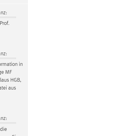
nz:
Prof.
nz:
ormation in
nge MF
Klaus HGB,
atei aus
nz:
 die