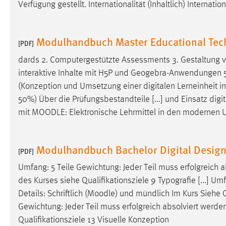
Verfügung gestellt. Internationalität (Inhaltlich) Internati
in diesem Cookie gespeichert, ob man
eingeloggt ist.
Modulhandbuch Master Educational Te
[PDF]
Sprachpräferenz
dards 2. Computergestützte Assessments 3. Gestaltung 
Name:
site-language-preference
interaktive Inhalte mit H5P und Geogebra-Anwendungen 5. 
(Konzeption und Umsetzung einer digitalen Lerneinheit i
Zweck:
Das Cookie speichert die gewählte
50%) Über die Prüfungsbestandteile [...] und Einsatz dig
Sprache der Website.
mit
MOODLE
: Elektronische Lehrmittel in den modernen U
Cookie Laufzeit:
30 Tage
Modulhandbuch Bachelor Digital Desig
Chat
[PDF]
Name:
Umfang: 5 Teile Gewichtung: Jeder Teil muss erfolgreich ab
MibewSessionID, MIBEW_UserID,
mibew_locale, mibew-chat-frame-style-
des Kurses siehe Qualifikationsziele 9 Typografie [...] Um
5e9dbeb1811c0446
Details: Schriftlich (
Moodle
) und mündlich Im Kurs Siehe Q
Gewichtung: Jeder Teil muss erfolgreich absolviert werden D
Zweck:
Wird benötigt um die Chatfunktion
nutzen zu können.
Qualifikationsziele 13 Visuelle Konzeption