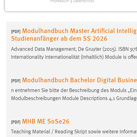
Impressum
|
Datenschutz
NOTWENDIGE COOKIES
Notwendige Cookies ermöglichen grundlegende
Funktionen und sind für die einwandfreie Funktion der
Modulhandbuch Master Artificial Intellig
Website erforderlich.
[PDF]
Studienanfänger ab dem SS 2026
Einverständnis
Advanced Data Management, De Gruyter (2015). ISBN 978
Internationality Internationalität (Inhaltlich) Module is offe
Name:
cookie_consent
Zweck:
Dieser Cookie speichert die
ausgewählten Einverständnis-Optionen
Modulhandbuch Bachelor Digital Busine
[PDF]
des Benutzers
n entnehmen Sie bitte der Beschreibung des Moduls „Ei
Cookie Laufzeit:
1 Jahr
Modulbeschreibungen Module Descriptions 4.1 Grundla
Performance
MHB ME SoSe26
[PDF]
Name:
staticfilecache
Teaching Material / Reading Skript sowie weitere Info
Zweck:
Für performante Seitenauslieferung wird