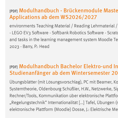
Modulhandbuch - Brückenmodule Master Ar
Matomo
[PDF]
Applications ab dem WS2026/2027
Name:
_pk_ref, _pk_cvar, _pk_id, _pk_ses
environments Teaching Material / Reading Lehrmaterial / L
Zweck:
Zugriffsstatistik
- LEGO EV3 Software - Softbank Robotics Software - Scratch 
and tasks in the learning management system
Moodle
Te
Cookie Laufzeit:
Max. 13 Monate
2023 - Barry, P.: Head
MARKETING
Modulhandbuch Bachelor Elektro-und In
[PDF]
Studienanfänger ab dem Wintersemester 2
Marketing Cookies werden von Drittanbietern
verwendet, um personalisierte Werbung anzuzeigen.
Übungsblätter (mit Lösungsvorschlag), PC mit Beamer, Ko
Sie tun dies, indem sie Besucher über Websites
Systemtheorie, Oldenbourg Schüßler, H.W., Netzwerke, Sig
hinweg verfolgen.
Rechner/Tools, Kommunikation über elektronische Plattfo
Google Ads
„Regelungstechnik“ Internationalität [...] Tafel, Übunge
elektronische Plattform (
Moodle
) Dosse, J.: Elektrische 
Name:
_gcl_au