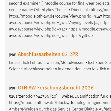
second examiner…)
Moodle
course for final-year project
course name: CyberLytics Theses ▪ Direct link: https://
moo
https://
moodle
.oth-aw.de/course/view.php?id=3147 https
aw.de/course/view.php?id=3147 Varying levels [...] https
aw.de/course/view.php?id=3147 https://
moodle
.oth-aw.
aw.de/course/view.php?id=3147 https://github
Abschlussarbeiten 02 2PR
[PDF]
hinsichtlich Lehrbuchwissen/Modulwissen ▪ (schauen Si
Science Abschlussarbeiten in denen der Leser letztlich 
OTH AW Forschungsbericht 2026
[PDF]
5281/zenodo.3944786 [20] J. Weber, „Gamification für di
https://
moodle
.oth-aw.de/blocks/demologin/logindemo.p
Amberg-Weiden durch das Service Center Digitale Aufga