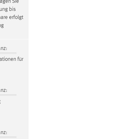
tragen Sie
rung bis
are erfolgt
ng
nz:
ationen für
nz:
g
nz: