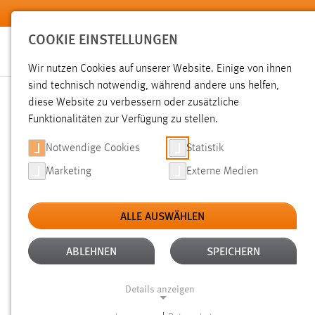
Zum Hauptinhalt springen
COOKIE EINSTELLUNGEN
Wir nutzen Cookies auf unserer Website. Einige von ihnen
sind technisch notwendig, während andere uns helfen,
diese Website zu verbessern oder zusätzliche
SUCHE
Funktionalitäten zur Verfügung zu stellen.
Notwendige Cookies
Statistik
Marketing
Externe Medien
ALLE AUSWÄHLEN
ALTER: 1 BIS 6 MONATE
ALLE FILTER E
Aktive Filter:
ABLEHNEN
SPEICHERN
Gesucht nach "moodle".
Es wurden 44 Ergebnisse gefunde
Details anzeigen