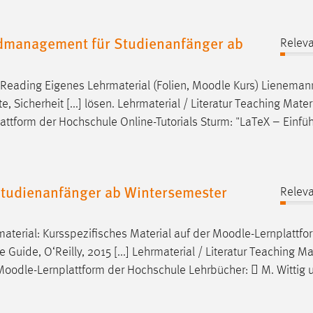
dmanagement für Studienanfänger ab
Releva
/ Reading Eigenes Lehrmaterial (Folien,
Moodle
Kurs) Lienemann
, Sicherheit [...] lösen. Lehrmaterial / Literatur Teaching Materi
lattform der Hochschule Online-Tutorials Sturm: "LaTeX – Einfü
tudienanfänger ab Wintersemester
Releva
material: Kursspezifisches Material auf der
Moodle
-Lernplattfo
Guide, O‘Reilly, 2015 [...] Lehrmaterial / Literatur Teaching Mat
Moodle
-Lernplattform der Hochschule Lehrbücher:  M. Wittig 