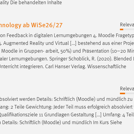
onality Die behandelten Inhalte
chnology ab WiSe26/27
Releva
von Feedback in digitalen Lernumgebungen 4.
Moodle
Fragetyp
Augmented Reality und Virtual [...] bestehend aus einer Proje
n
Moodle
in Gruppen- arbeit, 50%) und Präsentation (10–20 Mi
italer Lernumgebungen. Springer Schoblick, R. (2020). Blended
nterricht integrieren. Carl Hanser Verlag. Wissenschaftliche
n
Releva
solviert werden Details: Schriftlich (
Moodle
) und mündlich zu
fang: 2 Teile Gewichtung: Jeder Teil muss erfolgreich absolvier
ualifikationsziele 11 Grundlagen Gestaltung [...] Umfang: 4 Tei
etails: Schriftlich (
Moodle
) und mündlich Im Kurs Siehe