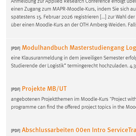
Anmeldung zur Applied Research Conference erfolgt übe
externen Medien Cookies gesetzt.
einen Zugang zum MAPR-
Moodle
-Kurs, indem Sie sich 
spätestens 15. Februar 2026 registrieren [...] zur Wahl 
YouTube
über einen
Moodle
-Kurs an der OTH Amberg-Weiden. Falls
Vimeo
Modulhandbuch Masterstudiengang Logis
[PDF]
eine Klausuranmeldung in dem jeweiligen Semester erfolg
Studierende der Logistik“ termingerecht hochzuladen. 4
Projekte MB/UT
[PDF]
angebotenen Projektthemen im
Moodle
-Kurs "Project wit
programme can find the offered project topics in the
Moo
Abschlussarbeiten 00en Intro ServiceTr
[PDF]