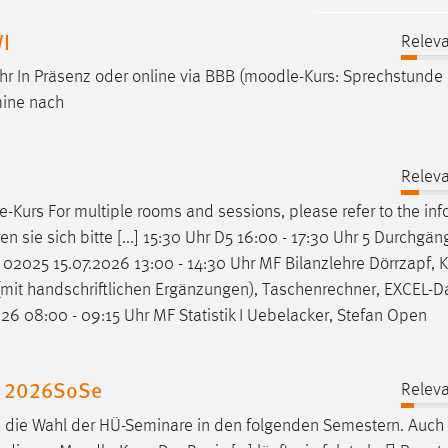
WI
Releva
In Präsenz oder online via BBB (
moodle
-Kurs: Sprechstunde 
mine nach
Releva
e
-Kurs For multiple rooms and sessions, please refer to the inf
n sie sich bitte [...] 15:30 Uhr D5 16:00 - 17:30 Uhr 5 Durchgä
02025 15.07.2026 13:00 - 14:30 Uhr MF Bilanzlehre Dörrzapf, 
(mit handschriftlichen Ergänzungen), Taschenrechner, EXCEL-D
 08:00 - 09:15 Uhr MF Statistik I Uebelacker, Stefan Open
e 2026SoSe
Releva
ls die Wahl der HÜ-Seminare in den folgenden Semestern. Auch