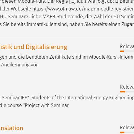
r diesen
Moodle
-Kurs. Der Regis [...] läuft wie folgt ab:  Bean
auf der Webseite https://www.oth-aw.de/mapr-
moodle
-registrie
der HÜ-Seminare Liebe MAPR-Studierende, die Wahl der HÜ-Semin
 Sie bereits immatrikuliert sind, haben Sie bereits einen Zuga
tik und Digitalisierung
Releva
en und die benoteten Zertifikate sind im
Moodle
-Kurs „Inform
.3 Anerkennung von
Releva
h Seminar IEE". Students of the International Energy Engineerin
dle
course "Project with Seminar
anslation
Releva