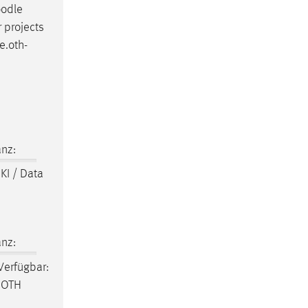
odle
r projects
e
.oth-
nz:
 KI / Data
nz:
 Verfügbar:
r OTH