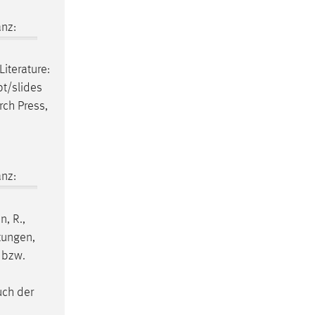
nz:
Literature:
pt/slides
rch Press,
nz:
, R.,
tungen,
 bzw.
uch der