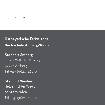
1 Jahr
Performance
«
1
2
Name:
staticfilecache
Ostbayerische Technische
Zweck:
Hochschule Amberg-Weiden
Für performante Seitenauslieferung wird in diesem Cookie
gespeichert, ob man eingeloggt ist.
Standort Amberg
Kaiser-Wilhelm-Ring 23
Sprachpräferenz
92224 Amberg
Tel
+49 (9621) 482-0
Name:
site-language-preference
Standort Weiden
Hetzenrichter Weg 15
Zweck:
92637 Weiden
Das Cookie speichert die gewählte Sprache der Website.
Tel
+49 (9621) 482-0
Cookie Laufzeit: