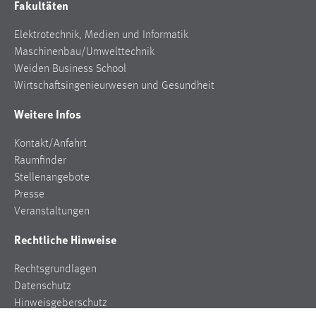
Fakultäten
Zweck:
Dieser Cookie ist notwendig um sich an der Website
Elektrotechnik, Medien und Informatik
einloggen zu können.
Maschinenbau/Umwelttechnik
Cookie Laufzeit:
Weiden Business School
24 Stunden
Wirtschaftsingenieurwesen und Gesundheit
Weitere Infos
STATISTIK
Kontakt/Anfahrt
Raumfinder
Statistik Cookies erfassen Informationen anonym.
Stellenangebote
Diese Informationen helfen uns zu verstehen, wie
Presse
unsere Besucher unsere Website nutzen.
Veranstaltungen
Matomo
Rechtliche Hinweise
Name:
Rechtsgrundlagen
_pk_ref, _pk_cvar, _pk_id, _pk_ses
Datenschutz
Zweck:
Hinweisgeberschutz
Zugriffsstatistik