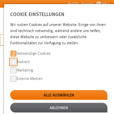
Zum Hauptinhalt springen
MyOTH
Kontakt
DE
COOKIE EINSTELLUNGEN
SUCHE
Wir nutzen Cookies auf unserer Website. Einige von ihnen
sind technisch notwendig, während andere uns helfen,
diese Website zu verbessern oder zusätzliche
JETZT BEWERBEN
Funktionalitäten zur Verfügung zu stellen.
Notwendige Cookies
SUCHE
Statistik
Marketing
FILTER
Externe Medien
Typ
ALLE AUSWÄHLEN
Erstellungsdatum
ABLEHNEN