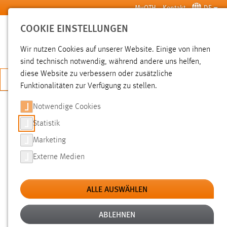
Zum Hauptinhalt springen
MyOTH
Kontakt
DE
COOKIE EINSTELLUNGEN
SUCHE
Wir nutzen Cookies auf unserer Website. Einige von ihnen
sind technisch notwendig, während andere uns helfen,
diese Website zu verbessern oder zusätzliche
JETZT BEWERBEN
Funktionalitäten zur Verfügung zu stellen.
Notwendige Cookies
SUCHE
Statistik
Marketing
FILTER
Externe Medien
Typ
ALLE AUSWÄHLEN
Erstellungsdatum
ABLEHNEN