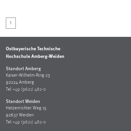
1 Jahr
Performance
1
Name:
staticfilecache
Ostbayerische Technische
Zweck:
Hochschule Amberg-Weiden
Für performante Seitenauslieferung wird in diesem Cookie
gespeichert, ob man eingeloggt ist.
Standort Amberg
Kaiser-Wilhelm-Ring 23
Sprachpräferenz
92224 Amberg
Tel
+49 (9621) 482-0
Name:
site-language-preference
Standort Weiden
Hetzenrichter Weg 15
Zweck:
92637 Weiden
Das Cookie speichert die gewählte Sprache der Website.
Tel
+49 (9621) 482-0
Cookie Laufzeit: