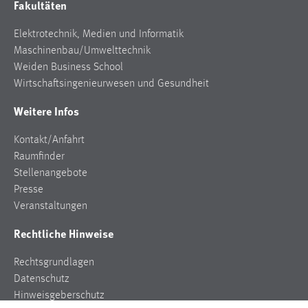
Fakultäten
Zweck:
Dieser Cookie ist notwendig um sich an der Website
Elektrotechnik, Medien und Informatik
einloggen zu können.
Maschinenbau/Umwelttechnik
Cookie Laufzeit:
Weiden Business School
24 Stunden
Wirtschaftsingenieurwesen und Gesundheit
Weitere Infos
STATISTIK
Kontakt/Anfahrt
Raumfinder
Statistik Cookies erfassen Informationen anonym.
Stellenangebote
Diese Informationen helfen uns zu verstehen, wie
Presse
unsere Besucher unsere Website nutzen.
Veranstaltungen
Matomo
Rechtliche Hinweise
Name:
Rechtsgrundlagen
_pk_ref, _pk_cvar, _pk_id, _pk_ses
Datenschutz
Zweck:
Hinweisgeberschutz
Zugriffsstatistik