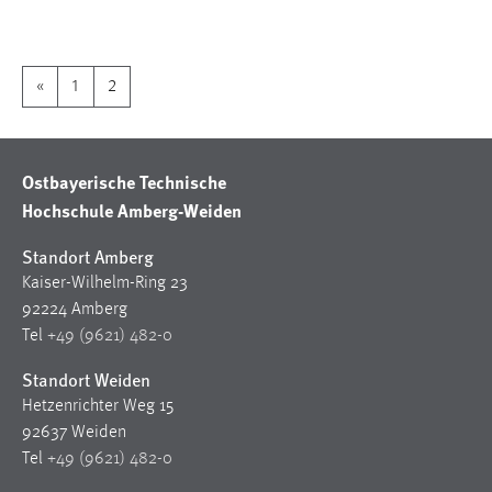
1 Jahr
Performance
«
1
2
Name:
staticfilecache
Ostbayerische Technische
Zweck:
Hochschule Amberg-Weiden
Für performante Seitenauslieferung wird in diesem Cookie
gespeichert, ob man eingeloggt ist.
Standort Amberg
Kaiser-Wilhelm-Ring 23
Sprachpräferenz
92224 Amberg
Tel
+49 (9621) 482-0
Name:
site-language-preference
Standort Weiden
Hetzenrichter Weg 15
Zweck:
92637 Weiden
Das Cookie speichert die gewählte Sprache der Website.
Tel
+49 (9621) 482-0
Cookie Laufzeit: