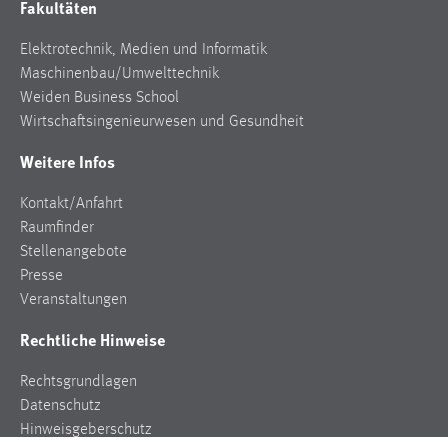
Fakultäten
Zweck:
Dieser Cookie ist notwendig um sich an der Website
Elektrotechnik, Medien und Informatik
einloggen zu können.
Maschinenbau/Umwelttechnik
Cookie Laufzeit:
Weiden Business School
24 Stunden
Wirtschaftsingenieurwesen und Gesundheit
Weitere Infos
STATISTIK
Kontakt/Anfahrt
Raumfinder
Statistik Cookies erfassen Informationen anonym.
Stellenangebote
Diese Informationen helfen uns zu verstehen, wie
Presse
unsere Besucher unsere Website nutzen.
Veranstaltungen
Matomo
Rechtliche Hinweise
Name:
Rechtsgrundlagen
_pk_ref, _pk_cvar, _pk_id, _pk_ses
Datenschutz
Zweck:
Hinweisgeberschutz
Zugriffsstatistik