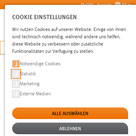
Zum Hauptinhalt springen
MyOTH
Kontakt
DE
COOKIE EINSTELLUNGEN
SUCHE
Wir nutzen Cookies auf unserer Website. Einige von ihnen
sind technisch notwendig, während andere uns helfen,
diese Website zu verbessern oder zusätzliche
JETZT BEWERBEN
Funktionalitäten zur Verfügung zu stellen.
Notwendige Cookies
SUCHE
Statistik
Marketing
FILTER
Externe Medien
Typ
ALLE AUSWÄHLEN
Erstellungsdatum
ABLEHNEN