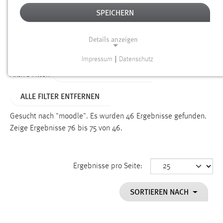
SPEICHERN
Alter
Details anzeigen
SUCHEN
Impressum
|
Datenschutz
NOTWENDIGE COOKIES
ALTER: 1 BIS 6 MONATE
Aktive Filter:
Notwendige Cookies ermöglichen grundlegende
ALLE FILTER ENTFERNEN
Funktionen und sind für die einwandfreie Funktion der
Website erforderlich.
Gesucht nach "moodle".
Es wurden 46 Ergebnisse gefunden.
Zeige Ergebnisse 76 bis 75 von 46.
Einverständnis
Name:
cookie_consent
Ergebnisse pro Seite:
Zweck:
SORTIEREN NACH
Dieser Cookie speichert die ausgewählten Einverständnis-
Optionen des Benutzers
Cookie Laufzeit: