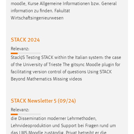
30 Tage
moodle
, Kurse Allgemeine Informationen bzw. General
information zu finden. Fakultät
Wirtschaftsingenieurwesen
Chat
Name:
STACK 2024
MibewSessionID, MIBEW_UserID, mibew_locale, mibew-
chat-frame-style-5e9dbeb1811c0446
Relevanz:
Zweck:
StackJS Testing STACK within the Italian system: the case
Wird benötigt um die Chatfunktion nutzen zu können.
of the University of Trieste The gitsync
Moodle
plugin for
facilitating version control of questions Using STACK
Cookie Laufzeit:
Beyond Mathematics Missing videos
MibewSessionID, mibew-chat-frame-style-
5e9dbeb1811c0446 = Sitzungslaufzeit, mibew_locale = 3
Jahre, MIBEW_UserID = 1 Jahr
STACK Newsletter 5 (09/24)
Login
Relevanz:
die Dissemination moderner Lehrmethoden,
Name:
Lehrvideoproduktion und Support bei Fragen rund um
fe_user, be_user, be_lastLoginProvider
das LMS
Moodle
zuständig. Privat betreibt er die