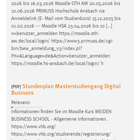
2026 bis 16.03.2026
Moodle
OTH AW 20.05.2026 bis
10.06.2026 PRIMUSS Hochschule Ansbach via
Anmeldelink (E- Mail vom Studienbüro) 15.12.2025 bis
01.02.2026 ---
Moodle
HSA 23.04.2026 bis 10 [...]
n=benutzer_anmelden https://
moodle
.oth-
aw.de/local/login/ https://www3.primuss.de/cgi-
bin/bew_anmeldung_v3/index.pl?
FH=&Language=de&Action=benutzer_anmelden
https://
moodle
.hs-ansbach.de/local/login/ h
Stundenplan Masterstudiengang Digital
[PDF]
Business
Relevanz:
Informationen finden Sie im
Moodle
Kurs WEIDEN
BUSINESS SCHOOL - Allgemeine Informationen.
https://www.vhb.org/
https://www.vhb.org/studierende/registrierung/