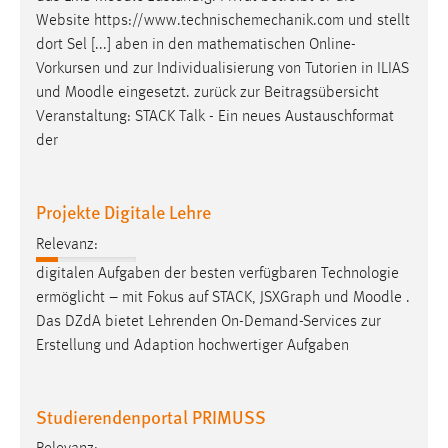
Zweck:
Website https://www.technischemechanik.com und stellt
Dieser Cookie ist notwendig um sich an der Website
dort Sel [...] aben in den mathematischen Online-
einloggen zu können.
Vorkursen und zur Individualisierung von Tutorien in ILIAS
und
Moodle
eingesetzt. zurück zur Beitragsübersicht
Cookie Laufzeit:
Veranstaltung: STACK Talk - Ein neues Austauschformat
24 Stunden
der
STATISTIK
Projekte Digitale Lehre
Statistik Cookies erfassen Informationen anonym.
Relevanz:
Diese Informationen helfen uns zu verstehen, wie
digitalen Aufgaben der besten verfügbaren Technologie
unsere Besucher unsere Website nutzen.
ermöglicht – mit Fokus auf STACK, JSXGraph und
Moodle
.
Das DZdA bietet Lehrenden On-Demand-Services zur
Matomo
Erstellung und Adaption hochwertiger Aufgaben
Name:
_pk_ref, _pk_cvar, _pk_id, _pk_ses
Studierendenportal PRIMUSS
Zweck:
Zugriffsstatistik