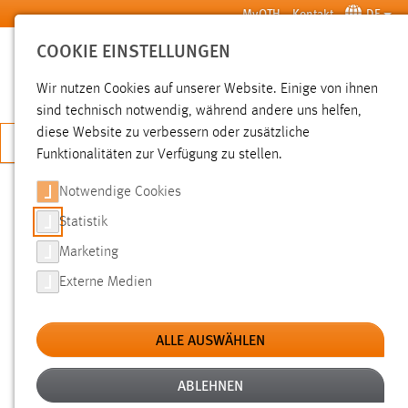
Zum Hauptinhalt springen
MyOTH
Kontakt
DE
COOKIE EINSTELLUNGEN
SUCHE
Wir nutzen Cookies auf unserer Website. Einige von ihnen
sind technisch notwendig, während andere uns helfen,
diese Website zu verbessern oder zusätzliche
JETZT BEWERBEN
Funktionalitäten zur Verfügung zu stellen.
Notwendige Cookies
SUCHE
Statistik
Marketing
FILTER
Externe Medien
Typ
ALLE AUSWÄHLEN
Erstellungsdatum
ABLEHNEN