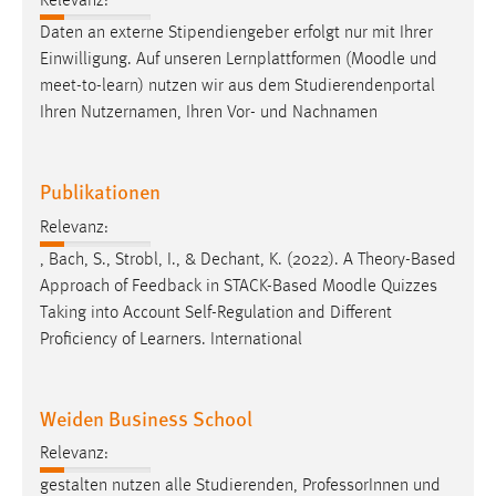
Relevanz:
Daten an externe Stipendiengeber erfolgt nur mit Ihrer
Cookie Laufzeit:
Einwilligung. Auf unseren Lernplattformen (
Moodle
und
Max. 13 Monate
meet-to-learn) nutzen wir aus dem Studierendenportal
Ihren Nutzernamen, Ihren Vor- und Nachnamen
MARKETING
Publikationen
Marketing Cookies werden von Drittanbietern
verwendet, um personalisierte Werbung anzuzeigen.
Relevanz:
Sie tun dies, indem sie Besucher über Websites
, Bach, S., Strobl, I., & Dechant, K. (2022). A Theory-Based
hinweg verfolgen.
Approach of Feedback in STACK-Based
Moodle
Quizzes
Taking into Account Self-Regulation and Different
Google Ads
Proficiency of Learners. International
Name:
_gcl_au
Weiden Business School
Anbieter:
Google Ireland Limited
Relevanz:
gestalten nutzen alle Studierenden, ProfessorInnen und
Zweck: