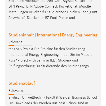
Softphone Videokonferenzen, Chat BigBlueButton, Jitsi,
1 Jahr
DFN Pexip, DFN Adobe Connect, Rocket.Chat,
Moodle
Mitteilungen Drucken für Studierende Drucken über „Print
Performance
Anywhere“, Drucken im RZ-Pool, Preise und
Name:
staticfilecache
Studieninhalt | International Energy Engineering
Zweck:
Relevanz:
Für performante Seitenauslieferung wird in diesem Cookie
ter 2026 Projekt Die Projekte für den Studiengang
gespeichert, ob man eingeloggt ist.
International Energy Engineering finden Sie im
Moodle
Kurs “Project with Seminar IEE”. Studien- und
Sprachpräferenz
Prüfungsordnung Für Studierende des Studiengangs I
Name:
site-language-preference
Studienablauf
Zweck:
Relevanz:
Das Cookie speichert die gewählte Sprache der Website.
englisch Umwelttechnik Fakultät Weiden Business School
Cookie Laufzeit:
Die Downloads der Weiden Business School sind in