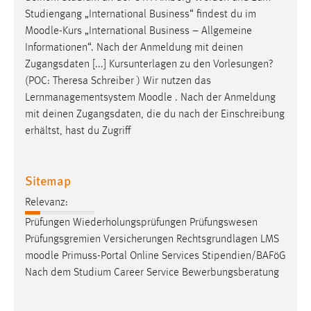
EXTERNE MEDIEN
Studiengang „International Business“ findest du im
Um Inhalte von Videoplattformen und Social Media
Moodle
-Kurs „International Business – Allgemeine
Plattformen anzeigen zu können, werden von diesen
Informationen“. Nach der Anmeldung mit deinen
externen Medien Cookies gesetzt.
Zugangsdaten [...] Kursunterlagen zu den Vorlesungen?
(POC: Theresa Schreiber ) Wir nutzen das
YouTube
Lernmanagementsystem
Moodle
. Nach der Anmeldung
mit deinen Zugangsdaten, die du nach der Einschreibung
erhältst, hast du Zugriff
Vimeo
Sitemap
Relevanz:
Prüfungen Wiederholungsprüfungen Prüfungswesen
Prüfungsgremien Versicherungen Rechtsgrundlagen LMS
moodle
Primuss-Portal Online Services Stipendien/BAFöG
Nach dem Studium Career Service Bewerbungsberatung