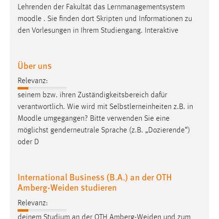
Lehrenden der Fakultät das Lernmanagementsystem
Conversion-Tracking
moodle
. Sie finden dort Skripten und Informationen zu
Cookie Laufzeit:
den Vorlesungen in Ihrem Studiengang. Interaktive
3 Monate
Über uns
Facebook Pixel
Relevanz:
Name:
seinem bzw. ihren Zuständigkeitsbereich dafür
_fbp
verantwortlich. Wie wird mit Selbstlerneinheiten z.B. in
Anbieter:
Moodle
umgegangen? Bitte verwenden Sie eine
Facebook
möglichst genderneutrale Sprache (z.B. „Dozierende“)
oder D
Zweck:
Conversion-Tracking
Cookie Laufzeit:
International Business (B.A.) an der OTH
3 Monate
Amberg-Weiden studieren
Relevanz:
deinem Studium an der OTH Amberg-Weiden und zum