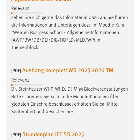
Zweck:
Relevanz:
Dieser Cookie ist notwendig um sich an der Website
sehen Sie sich gerne das Infomaterial dazu an. Sie finden
einloggen zu können.
die Informationen und Unterlagen dazu im
Moodle
Kurs
Cookie Laufzeit:
"Weiden Business School - Allgemeine Informationen
24 Stunden
(AWP/BW/DB/DEI/DIB/HD/LD/MLD/WP) im
Themenblock
STATISTIK
Aushang komplett WS 2025 2026 TM
[PDF]
Statistik Cookies erfassen Informationen anonym.
Diese Informationen helfen uns zu verstehen, wie
Relevanz:
unsere Besucher unsere Website nutzen.
Dr. Steinhauser WI-P, WI-D, DHM-M Blockveranstaltungen
Bitte schreiben Sie sich in die
Moodle
-Kurse ein (den
Matomo
globalen Einschreibeschlüssel erhalten Sie ca. Mitte
September) und besuchen Sie
Name:
_pk_ref, _pk_cvar, _pk_id, _pk_ses
Stundenplan IEE SS 2025
Zweck:
[PDF]
Zugriffsstatistik