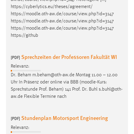
https://cyberlytics.eu/theses/agreement/
https://
moodle
.oth-aw.de/course/view.php?id=3147
https://
moodle
.oth-aw.de/course/view.php?id=3147
https://
moodle
.oth-aw.de/course/view.php?id=3147
https://github
Sprechzeiten der Professoren Fakultät WI
[PDF]
Relevanz:
Dr. Beham m.beham@oth-aw.de Montag 11.00 – 12.00
Uhr In Präsenz oder online via BBB (
moodle
-Kurs:
Sprechstunde Prof. Beham) 141 Prof. Dr. Buhl s.buhl@oth-
aw.de Flexible Termine nach
Stundenplan Motorsport Engineering
[PDF]
Relevanz: