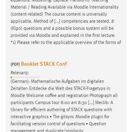
equations. Modelling. Laplace Transform) Teaching
Material / Reading Available via
Moodle
Internationality
(content-related) The course content is universally
applicable. Method of [...] competencies are tested. 8
(Kl90) questions and a possible bonus system will be
provided via
Moodle
and explained in the first lecture.
*1) Please refer to the applicable overview of the forms of
Booklet STACK Conf
[PDF]
Relevanz:
(German): Mathematische Aufgaben im digitalen
Zeitalter: Entdecke die Welt des STACK-Fragetyps in
Moodle
Welcome coffee and registration Photograph all
participants Campus tour 8:00 am 8:30 [...] Meclib: A
library for efficient authoring of STACK questions with
interactive graphics ▪ The gitsync
Moodle
plugin for
facilitating version control of questions ▪ Question
management and duplicate/similarity