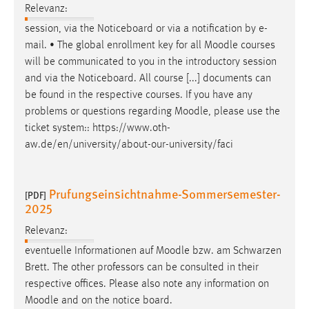
Relevanz:
Cookie Laufzeit:
session, via the Noticeboard or via a notification by e-
Max. 13 Monate
mail. • The global enrollment key for all
Moodle
courses
will be communicated to you in the introductory session
and via the Noticeboard. All course [...] documents can
MARKETING
be found in the respective courses. If you have any
problems or questions regarding
Moodle
, please use the
Marketing Cookies werden von Drittanbietern
ticket system:: https://www.oth-
verwendet, um personalisierte Werbung anzuzeigen.
aw.de/en/university/about-our-university/faci
Sie tun dies, indem sie Besucher über Websites
hinweg verfolgen.
Prufungseinsichtnahme-Sommersemester-
[PDF]
Google Ads
2025
Name:
Relevanz:
_gcl_au
eventuelle Informationen auf
Moodle
bzw. am Schwarzen
Anbieter:
Brett. The other professors can be consulted in their
Google Ireland Limited
respective offices. Please also note any information on
Moodle
and on the notice board.
Zweck: