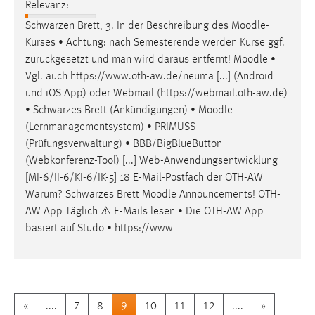
Relevanz:
Schwarzen Brett, 3. In der Beschreibung des
Moodle
-
Kurses • Achtung: nach Semesterende werden Kurse ggf.
zurückgesetzt und man wird daraus entfernt!
Moodle
•
Vgl. auch https://www.oth-aw.de/neuma [...] (Android
und iOS App) oder Webmail (https://webmail.oth-aw.de)
• Schwarzes Brett (Ankündigungen) •
Moodle
(Lernmanagementsystem) • PRIMUSS
(Prüfungsverwaltung) • BBB/BigBlueButton
(Webkonferenz-Tool) [...] Web-Anwendungsentwicklung
[MI-6/II-6/KI-6/IK-5] 18 E-Mail-Postfach der OTH-AW
Warum? Schwarzes Brett
Moodle
Announcements! OTH-
AW App Täglich ⚠️ E-Mails lesen • Die OTH-AW App
basiert auf Studo • https://www
«
....
7
8
9
10
11
12
....
»