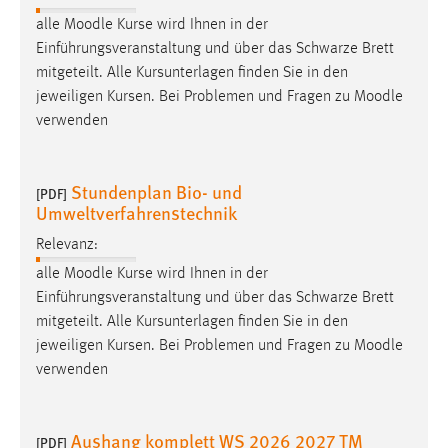
1 Jahr
alle
Moodle
Kurse wird Ihnen in der
Einführungsveranstaltung und über das Schwarze Brett
Performance
mitgeteilt. Alle Kursunterlagen finden Sie in den
jeweiligen Kursen. Bei Problemen und Fragen zu
Moodle
Name:
verwenden
staticfilecache
Zweck:
Stundenplan Bio- und
[PDF]
Für performante Seitenauslieferung wird in diesem Cookie
Umweltverfahrenstechnik
gespeichert, ob man eingeloggt ist.
Relevanz:
Sprachpräferenz
alle
Moodle
Kurse wird Ihnen in der
Einführungsveranstaltung und über das Schwarze Brett
Name:
mitgeteilt. Alle Kursunterlagen finden Sie in den
site-language-preference
jeweiligen Kursen. Bei Problemen und Fragen zu
Moodle
verwenden
Zweck:
Das Cookie speichert die gewählte Sprache der Website.
Cookie Laufzeit:
Aushang komplett WS 2026 2027 TM
[PDF]