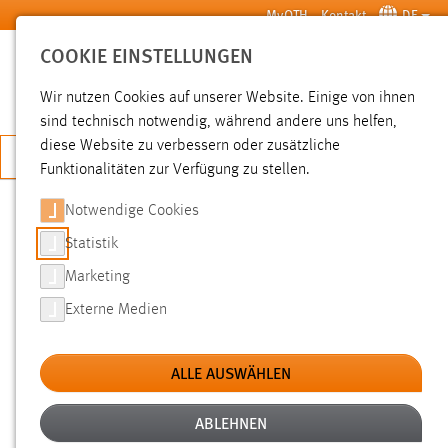
Zum Hauptinhalt springen
MyOTH
Kontakt
DE
COOKIE EINSTELLUNGEN
SUCHE
Wir nutzen Cookies auf unserer Website. Einige von ihnen
sind technisch notwendig, während andere uns helfen,
diese Website zu verbessern oder zusätzliche
JETZT BEWERBEN
Funktionalitäten zur Verfügung zu stellen.
Notwendige Cookies
SUCHE
Statistik
Marketing
FILTER
Externe Medien
Typ
ALLE AUSWÄHLEN
Erstellungsdatum
ABLEHNEN