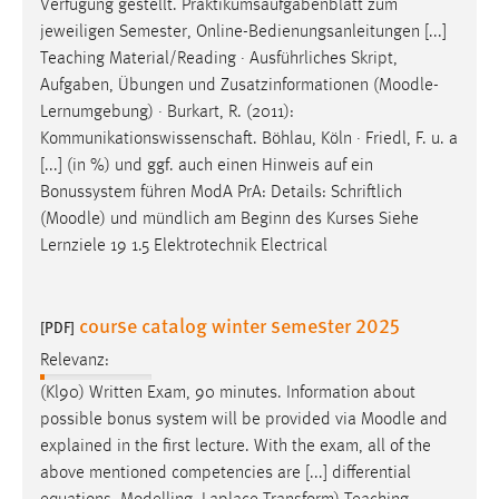
Verfügung gestellt. Praktikumsaufgabenblatt zum
jeweiligen Semester, Online-Bedienungsanleitungen [...]
Teaching Material/Reading · Ausführliches Skript,
Aufgaben, Übungen und Zusatzinformationen (
Moodle
-
Lernumgebung) · Burkart, R. (2011):
Kommunikationswissenschaft. Böhlau, Köln · Friedl, F. u. a
[...] (in %) und ggf. auch einen Hinweis auf ein
Bonussystem führen ModA PrA: Details: Schriftlich
(
Moodle
) und mündlich am Beginn des Kurses Siehe
Lernziele 19 1.5 Elektrotechnik Electrical
course catalog winter semester 2025
[PDF]
Relevanz:
(Kl90) Written Exam, 90 minutes. Information about
possible bonus system will be provided via
Moodle
and
explained in the first lecture. With the exam, all of the
above mentioned competencies are [...] differential