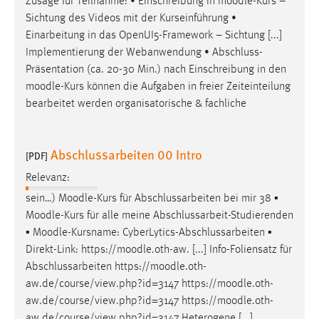
Zusage für Teilnahme: • Einschreibung in
moodle
-Kurs –
Sichtung des Videos mit der Kurseinführung •
Einarbeitung in das OpenUI5-Framework – Sichtung [...]
Implementierung der Webanwendung • Abschluss-
Präsentation (ca. 20-30 Min.) nach Einschreibung in den
moodle
-Kurs können die Aufgaben in freier Zeiteinteilung
bearbeitet werden organisatorische & fachliche
Abschlussarbeiten 00 Intro
[PDF]
Relevanz:
sein…)
Moodle
-Kurs für Abschlussarbeiten bei mir 38 ▪
Moodle
-Kurs für alle meine Abschlussarbeit-Studierenden
▪
Moodle
-Kursname: CyberLytics-Abschlussarbeiten ▪
Direkt-Link: https://
moodle
.oth-aw. [...] Info-Foliensatz für
Abschlussarbeiten https://
moodle
.oth-
aw.de/course/view.php?id=3147 https://
moodle
.oth-
aw.de/course/view.php?id=3147 https://
moodle
.oth-
aw.de/course/view.php?id=3147 Heterogene [...]