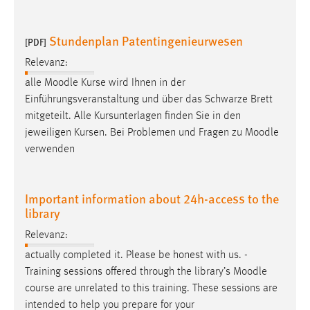
Conversion-Tracking
Stundenplan Patentingenieurwesen
Cookie Laufzeit:
[PDF]
3 Monate
Relevanz:
alle
Moodle
Kurse wird Ihnen in der
Facebook Pixel
Einführungsveranstaltung und über das Schwarze Brett
mitgeteilt. Alle Kursunterlagen finden Sie in den
Name:
jeweiligen Kursen. Bei Problemen und Fragen zu
Moodle
_fbp
verwenden
Anbieter:
Facebook
Important information about 24h-access to the
Zweck:
library
Conversion-Tracking
Relevanz:
Cookie Laufzeit:
actually completed it. Please be honest with us. -
3 Monate
Training sessions offered through the library’s
Moodle
course are unrelated to this training. These sessions are
intended to help you prepare for your