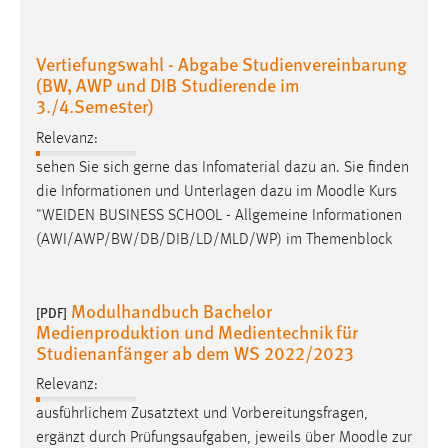
EXTERNE MEDIEN
Um Inhalte von Videoplattformen und Social Media
Vertiefungswahl - Abgabe Studienvereinbarung
Plattformen anzeigen zu können, werden von diesen
(BW, AWP und DIB Studierende im
externen Medien Cookies gesetzt.
3./4.Semester)
YouTube
Relevanz:
sehen Sie sich gerne das Infomaterial dazu an. Sie finden
die Informationen und Unterlagen dazu im
Moodle
Kurs
Vimeo
"WEIDEN BUSINESS SCHOOL - Allgemeine Informationen
(AWI/AWP/BW/DB/DIB/LD/MLD/WP) im Themenblock
Modulhandbuch Bachelor
[PDF]
Medienproduktion und Medientechnik für
Studienanfänger ab dem WS 2022/2023
Relevanz:
ausführlichem Zusatztext und Vorbereitungsfragen,
ergänzt durch Prüfungsaufgaben, jeweils über
Moodle
zur