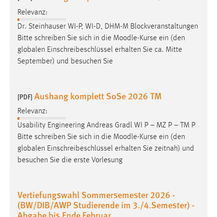
30 Tage
Relevanz:
Dr. Steinhauser WI-P, WI-D, DHM-M Blockveranstaltungen
Chat
Bitte schreiben Sie sich in die
Moodle
-Kurse ein (den
globalen Einschreibeschlüssel erhalten Sie ca. Mitte
Name:
September) und besuchen Sie
MibewSessionID, MIBEW_UserID, mibew_locale, mibew-
chat-frame-style-5e9dbeb1811c0446
Zweck:
Aushang komplett SoSe 2026 TM
[PDF]
Wird benötigt um die Chatfunktion nutzen zu können.
Relevanz:
Cookie Laufzeit:
Usability Engineering Andreas Gradl WI P – MZ P – TM P
MibewSessionID, mibew-chat-frame-style-
Bitte schreiben Sie sich in die
Moodle
-Kurse ein (den
5e9dbeb1811c0446 = Sitzungslaufzeit, mibew_locale = 3
globalen Einschreibeschlüssel erhalten Sie zeitnah) und
Jahre, MIBEW_UserID = 1 Jahr
besuchen Sie die erste Vorlesung
Login
Vertiefungswahl Sommersemester 2026 -
Name:
(BW/DIB/AWP Studierende im 3./4.Semester) -
fe_user, be_user, be_lastLoginProvider
Abgabe bis Ende Februar