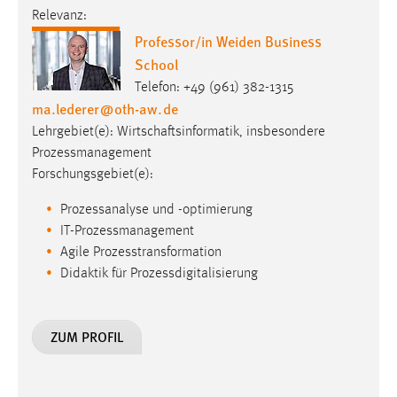
Relevanz:
Conversion-Tracking
Professor/in Weiden Business
Cookie Laufzeit:
School
3 Monate
Telefon: +49 (961) 382-1315
ma.lederer
@
oth-aw
.
de
Facebook Pixel
Lehrgebiet(e): Wirtschaftsinformatik, insbesondere
Prozessmanagement
Name:
Forschungsgebiet(e):
_fbp
Anbieter:
Prozessanalyse und -optimierung
Facebook
IT-Prozessmanagement
Agile Prozesstransformation
Zweck:
Didaktik für Prozessdigitalisierung
Conversion-Tracking
Cookie Laufzeit:
ZUM PROFIL
3 Monate