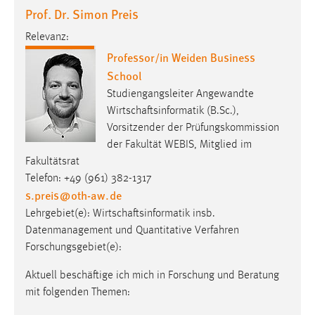
EXTERNE MEDIEN
Prof. Dr. Simon Preis
Um Inhalte von Videoplattformen und Social Media
Relevanz:
Plattformen anzeigen zu können, werden von diesen
Professor/in Weiden Business
externen Medien Cookies gesetzt.
School
YouTube
Studiengangsleiter Angewandte
Wirtschaftsinformatik (B.Sc.),
Vorsitzender der Prüfungskommission
Vimeo
der Fakultät WEBIS, Mitglied im
Fakultätsrat
Telefon: +49 (961) 382-1317
s.preis
@
oth-aw
.
de
Lehrgebiet(e): Wirtschaftsinformatik insb.
Datenmanagement und Quantitative Verfahren
Forschungsgebiet(e):
Aktuell beschäftige ich mich in Forschung und Beratung
mit folgenden Themen: