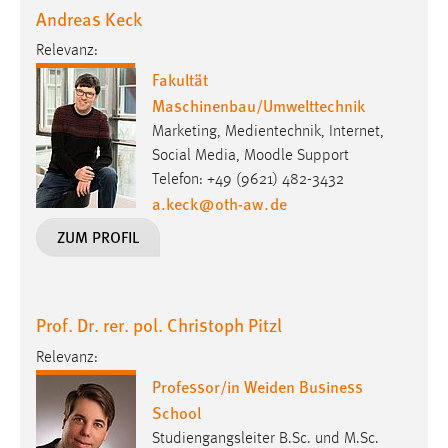
30 Tage
Andreas Keck
Relevanz:
Chat
Fakultät
Maschinenbau/Umwelttechnik
Name:
MibewSessionID, MIBEW_UserID, mibew_locale, mibew-
Marketing, Medientechnik, Internet,
chat-frame-style-5e9dbeb1811c0446
Social Media, Moodle Support
Telefon: +49 (9621) 482-3432
Zweck:
a.keck
@
oth-aw
.
de
Wird benötigt um die Chatfunktion nutzen zu können.
ZUM PROFIL
Cookie Laufzeit:
MibewSessionID, mibew-chat-frame-style-
5e9dbeb1811c0446 = Sitzungslaufzeit, mibew_locale = 3
Jahre, MIBEW_UserID = 1 Jahr
Prof. Dr. rer. pol. Christoph Pitzl
Relevanz:
Login
Professor/in Weiden Business
Name:
School
fe_user, be_user, be_lastLoginProvider
Studiengangsleiter B.Sc. und M.Sc.