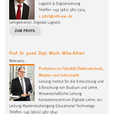
Logistik & Digitalisierung
Zweck:
Telefon: +49 (961) 382-1304
Dieser Cookie ist notwendig um sich an der Website
c.pitzl
@
oth-aw
.
de
einloggen zu können.
Lehrgebiet(e): Digitale Logistik
Cookie Laufzeit:
ZUM PROFIL
24 Stunden
STATISTIK
Prof. Dr. paed. Dipl.-Math. Mike Altieri
Statistik Cookies erfassen Informationen anonym.
Relevanz:
Diese Informationen helfen uns zu verstehen, wie
Professor/in Fakultät Elektrotechnik,
unsere Besucher unsere Website nutzen.
Medien und Informatik
Leitung Institut für die Entwicklung und
Matomo
Erforschung von Studium und Lehre,
Name:
Wissenschaftliche Leitung
_pk_ref, _pk_cvar, _pk_id, _pk_ses
Kompetenzzentrum Digitale Lehre, stv.
Leitung Masterstudiengang Educational Technology
Zweck:
Telefon: +49 (9621) 482-3641
Zugriffsstatistik