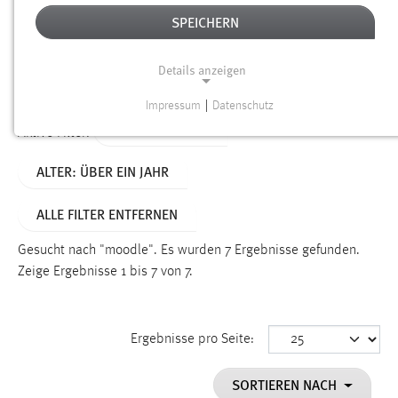
SPEICHERN
Alter
Details anzeigen
SUCHEN
Impressum
|
Datenschutz
NOTWENDIGE COOKIES
TYP: PERSONEN
Aktive Filter:
Notwendige Cookies ermöglichen grundlegende
ALTER: ÜBER EIN JAHR
Funktionen und sind für die einwandfreie Funktion der
Website erforderlich.
ALLE FILTER ENTFERNEN
Einverständnis
Gesucht nach "moodle".
Es wurden 7 Ergebnisse gefunden.
Name:
Zeige Ergebnisse 1 bis 7 von 7.
cookie_consent
Zweck:
Ergebnisse pro Seite:
Dieser Cookie speichert die ausgewählten Einverständnis-
Optionen des Benutzers
SORTIEREN NACH
Cookie Laufzeit: