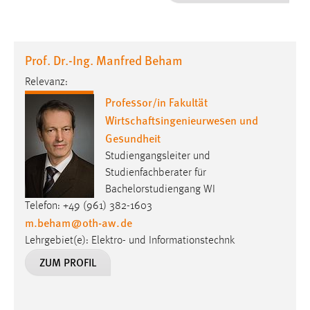
1 Jahr
Performance
Prof. Dr.-Ing. Manfred Beham
Name:
Relevanz:
staticfilecache
Professor/in Fakultät
Wirtschaftsingenieurwesen und
Zweck:
Gesundheit
Für performante Seitenauslieferung wird in diesem Cookie
gespeichert, ob man eingeloggt ist.
Studiengangsleiter und
Studienfachberater für
Sprachpräferenz
Bachelorstudiengang WI
Telefon: +49 (961) 382-1603
Name:
m.beham
@
oth-aw
.
de
site-language-preference
Lehrgebiet(e): Elektro- und Informationstechnk
Zweck:
ZUM PROFIL
Das Cookie speichert die gewählte Sprache der Website.
Cookie Laufzeit: