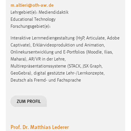
m.altieri
@
oth-aw
.
de
Cookie Laufzeit:
Lehrgebiet(e): Mediendidaktik
Max. 13 Monate
Educational Technology
Forschungsgebiet(e):
Interaktive Lernmediengestaltung (H5P, Articulate, Adobe
MARKETING
Captivate), Erklärvideoproduktion und Animation,
Marketing Cookies werden von Drittanbietern
Onlinekursentwicklung und E-Portfolios (Moodle, Ilias,
verwendet, um personalisierte Werbung anzuzeigen.
Mahara), AR/VR in der Lehre,
Sie tun dies, indem sie Besucher über Websites
Multirepräsentationssysteme (STACK, JSX Graph,
hinweg verfolgen.
GeoGebra), digital gestützte Lehr-/Lernkonzepte,
Deutsch als Fremd- und Fachsprache
Google Ads
Name:
ZUM PROFIL
_gcl_au
Anbieter:
Google Ireland Limited
Prof. Dr. Matthias Lederer
Zweck: