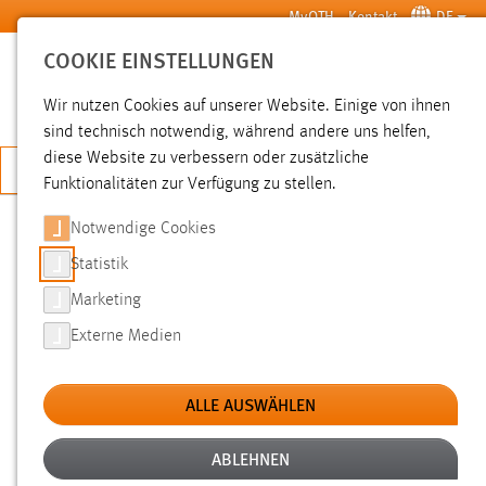
Zum Hauptinhalt springen
MyOTH
Kontakt
DE
COOKIE EINSTELLUNGEN
SUCHE
Wir nutzen Cookies auf unserer Website. Einige von ihnen
sind technisch notwendig, während andere uns helfen,
diese Website zu verbessern oder zusätzliche
JETZT BEWERBEN
Funktionalitäten zur Verfügung zu stellen.
Notwendige Cookies
SUCHE
Statistik
Marketing
FILTER
Externe Medien
Typ
ALLE AUSWÄHLEN
Erstellungsdatum
ABLEHNEN