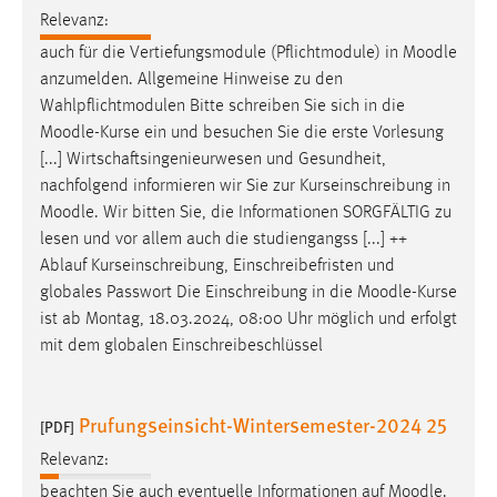
Relevanz:
Conversion-Tracking
auch für die Vertiefungsmodule (Pflichtmodule) in
Moodle
Cookie Laufzeit:
anzumelden. Allgemeine Hinweise zu den
3 Monate
Wahlpflichtmodulen Bitte schreiben Sie sich in die
Moodle
-Kurse ein und besuchen Sie die erste Vorlesung
Facebook Pixel
[...] Wirtschaftsingenieurwesen und Gesundheit,
nachfolgend informieren wir Sie zur Kurseinschreibung in
Name:
Moodle
. Wir bitten Sie, die Informationen SORGFÄLTIG zu
_fbp
lesen und vor allem auch die studiengangss [...] ++
Anbieter:
Ablauf Kurseinschreibung, Einschreibefristen und
Facebook
globales Passwort Die Einschreibung in die
Moodle
-Kurse
ist ab Montag, 18.03.2024, 08:00 Uhr möglich und erfolgt
Zweck:
mit dem globalen Einschreibeschlüssel
Conversion-Tracking
Cookie Laufzeit:
3 Monate
Prufungseinsicht-Wintersemester-2024 25
[PDF]
Relevanz:
beachten Sie auch eventuelle Informationen auf
Moodle
.