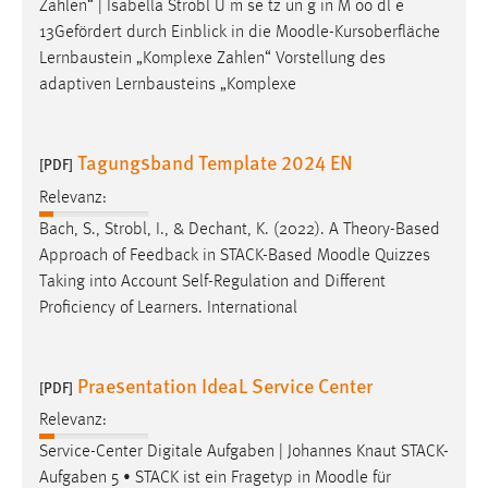
Zahlen“ | Isabella Strobl U m se tz un g in M oo dl e
13Gefördert durch Einblick in die
Moodle
-Kursoberfläche
Lernbaustein „Komplexe Zahlen“ Vorstellung des
adaptiven Lernbausteins „Komplexe
Tagungsband Template 2024 EN
[PDF]
Relevanz:
Bach, S., Strobl, I., & Dechant, K. (2022). A Theory-Based
Approach of Feedback in STACK-Based
Moodle
Quizzes
Taking into Account Self-Regulation and Different
Proficiency of Learners. International
Praesentation IdeaL Service Center
[PDF]
Relevanz:
Service-Center Digitale Aufgaben | Johannes Knaut STACK-
Aufgaben 5 • STACK ist ein Fragetyp in
Moodle
für