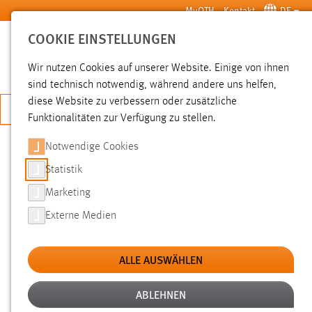
Zum Hauptinhalt springen
MyOTH
Kontakt
DE
COOKIE EINSTELLUNGEN
SUCHE
Wir nutzen Cookies auf unserer Website. Einige von ihnen
sind technisch notwendig, während andere uns helfen,
diese Website zu verbessern oder zusätzliche
JETZT BEWERBEN
Funktionalitäten zur Verfügung zu stellen.
Notwendige Cookies
SUCHE
Statistik
Marketing
FILTER
Externe Medien
Typ
ALLE AUSWÄHLEN
Erstellungsdatum
ABLEHNEN