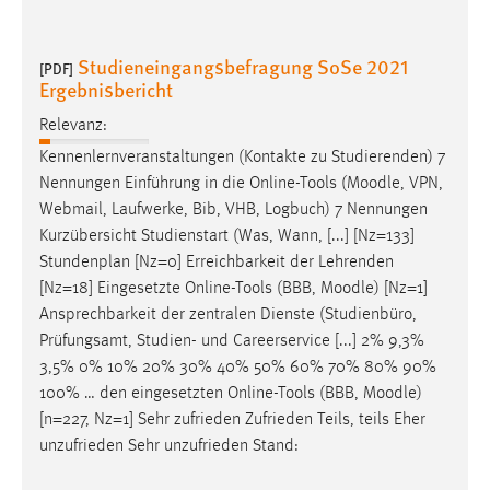
Studieneingangsbefragung SoSe 2021
[PDF]
Ergebnisbericht
Relevanz:
Kennenlernveranstaltungen (Kontakte zu Studierenden) 7
Nennungen Einführung in die Online-Tools (
Moodle
, VPN,
Webmail, Laufwerke, Bib, VHB, Logbuch) 7 Nennungen
Kurzübersicht Studienstart (Was, Wann, [...] [Nz=133]
Stundenplan [Nz=0] Erreichbarkeit der Lehrenden
[Nz=18] Eingesetzte Online-Tools (BBB,
Moodle
) [Nz=1]
Ansprechbarkeit der zentralen Dienste (Studienbüro,
Prüfungsamt, Studien- und Careerservice [...] 2% 9,3%
3,5% 0% 10% 20% 30% 40% 50% 60% 70% 80% 90%
100% … den eingesetzten Online-Tools (BBB,
Moodle
)
[n=227, Nz=1] Sehr zufrieden Zufrieden Teils, teils Eher
unzufrieden Sehr unzufrieden Stand: