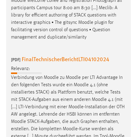
Moodle
Welcome coffee and registration Photograph all
participants Campus tour 8:00 am 8:30 [...] Meclib: A
library for efficient authoring of STACK questions with
interactive graphics ▪ The gitsync
Moodle
plugin for
facilitating version control of questions ▪ Question
management and duplicate/similarity
FinalTechnischerBerichtLTI04102024
[PDF]
Relevanz:
Verbindung von
Moodle
zu
Moodle
per LTI Advantage In
den folgenden Tests wurde ein
Moodle
4.1 (ohne
installiertes STACK) als Plattform benutzt, welche Tests
mit STACK-Aufgaben aus einem anderen
Moodle
4.1 (mit
[...] LTI-Verbindung mit einer
Moodle
-Installation der OTH
AW angelegt. Lehrende der HSBI können im entfernten
Moodle
STACK-Aufgaben, die auch Graphen enthalten,
erstellen. Die kompletten
Moodle
-Kurse werden als
externe [...] Minute durchgeführt werden. Im Tool-
Moodle