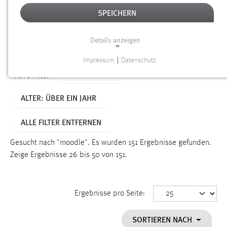
SPEICHERN
Alter
Details anzeigen
SUCHEN
Impressum
|
Datenschutz
NOTWENDIGE COOKIES
TYP: DATEIEN
Aktive Filter:
Notwendige Cookies ermöglichen grundlegende
ALTER: ÜBER EIN JAHR
Funktionen und sind für die einwandfreie Funktion der
Website erforderlich.
ALLE FILTER ENTFERNEN
Einverständnis
Gesucht nach "moodle".
Es wurden 151 Ergebnisse gefunden.
Name:
Zeige Ergebnisse 26 bis 50 von 151.
cookie_consent
Zweck:
Ergebnisse pro Seite:
Dieser Cookie speichert die ausgewählten Einverständnis-
Optionen des Benutzers
SORTIEREN NACH
Cookie Laufzeit: