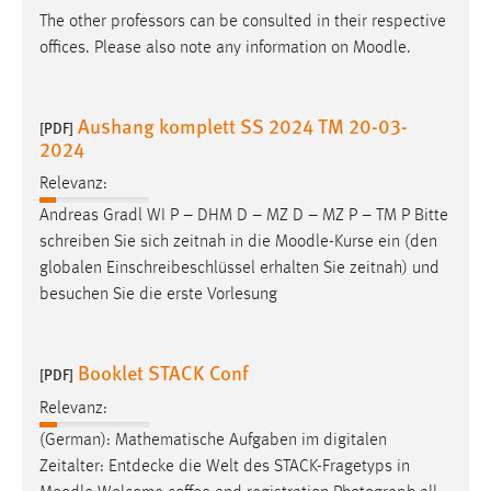
EXTERNE MEDIEN
The other professors can be consulted in their respective
Um Inhalte von Videoplattformen und Social Media
offices. Please also note any information on
Moodle
.
Plattformen anzeigen zu können, werden von diesen
externen Medien Cookies gesetzt.
Aushang komplett SS 2024 TM 20-03-
[PDF]
2024
YouTube
Relevanz:
Vimeo
Andreas Gradl WI P – DHM D – MZ D – MZ P – TM P Bitte
schreiben Sie sich zeitnah in die
Moodle
-Kurse ein (den
globalen Einschreibeschlüssel erhalten Sie zeitnah) und
besuchen Sie die erste Vorlesung
Booklet STACK Conf
[PDF]
Relevanz:
(German): Mathematische Aufgaben im digitalen
Zeitalter: Entdecke die Welt des STACK-Fragetyps in