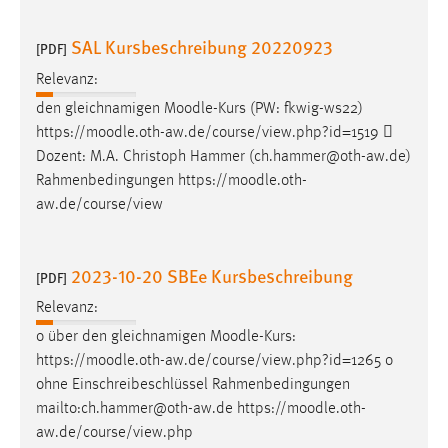
30 Tage
SAL Kursbeschreibung 20220923
[PDF]
Chat
Relevanz:
Name:
den gleichnamigen
Moodle
-Kurs (PW: fkwig-ws22)
MibewSessionID, MIBEW_UserID, mibew_locale, mibew-
https://
moodle
.oth-aw.de/course/view.php?id=1519 
chat-frame-style-5e9dbeb1811c0446
Dozent: M.A. Christoph Hammer (ch.hammer@oth-aw.de)
Rahmenbedingungen https://
moodle
.oth-
Zweck:
aw.de/course/view
Wird benötigt um die Chatfunktion nutzen zu können.
Cookie Laufzeit:
MibewSessionID, mibew-chat-frame-style-
2023-10-20 SBEe Kursbeschreibung
[PDF]
5e9dbeb1811c0446 = Sitzungslaufzeit, mibew_locale = 3
Jahre, MIBEW_UserID = 1 Jahr
Relevanz:
o über den gleichnamigen
Moodle
-Kurs:
https://
moodle
.oth-aw.de/course/view.php?id=1265 o
Login
ohne Einschreibeschlüssel Rahmenbedingungen
Name:
mailto:ch.hammer@oth-aw.de https://
moodle
.oth-
fe_user, be_user, be_lastLoginProvider
aw.de/course/view.php