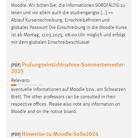
Moodle
. Wir bitten Sie, die Informationen SORGFÄLTIG zu
Cookie Laufzeit:
lesen und vor allem auch die studiengangss [...] ++
Max. 13 Monate
Ablauf Kurseinschreibung, Einschreibefristen und
globales Passwort Die Einschreibung in die
Moodle
-Kurse
ist ab Montag, 17.03.2025, 08:00 Uhr möglich und erfolgt
MARKETING
mit dem globalen Einschreibeschlüssel
Marketing Cookies werden von Drittanbietern
verwendet, um personalisierte Werbung anzuzeigen.
Prufungseinsichtnahme-Sommersemester-
[PDF]
Sie tun dies, indem sie Besucher über Websites
2025
hinweg verfolgen.
Relevanz:
Google Ads
eventuelle Informationen auf
Moodle
bzw. am Schwarzen
Brett. The other professors can be consulted in their
Name:
respective offices. Please also note any information on
_gcl_au
Moodle
and on the notice board.
Anbieter:
Google Ireland Limited
Hinweise-zu-Moodle-SoSe2024
[PDF]
Zweck: