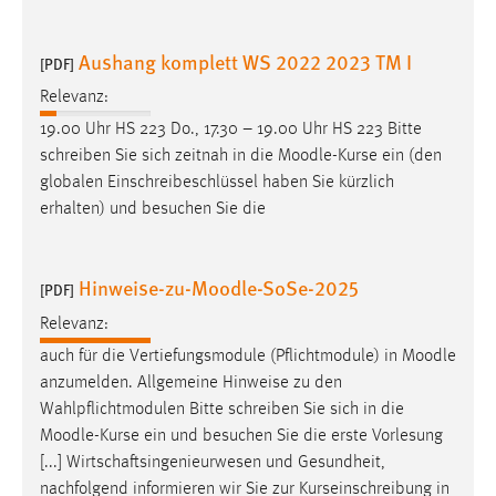
Zweck:
Dieser Cookie ist notwendig um sich an der Website
Aushang komplett WS 2022 2023 TM I
[PDF]
einloggen zu können.
Relevanz:
Cookie Laufzeit:
19.00 Uhr HS 223 Do., 17.30 – 19.00 Uhr HS 223 Bitte
24 Stunden
schreiben Sie sich zeitnah in die
Moodle
-Kurse ein (den
globalen Einschreibeschlüssel haben Sie kürzlich
erhalten) und besuchen Sie die
STATISTIK
Statistik Cookies erfassen Informationen anonym.
Diese Informationen helfen uns zu verstehen, wie
Hinweise-zu-Moodle-SoSe-2025
[PDF]
unsere Besucher unsere Website nutzen.
Relevanz:
auch für die Vertiefungsmodule (Pflichtmodule) in
Moodle
Matomo
anzumelden. Allgemeine Hinweise zu den
Name:
Wahlpflichtmodulen Bitte schreiben Sie sich in die
_pk_ref, _pk_cvar, _pk_id, _pk_ses
Moodle
-Kurse ein und besuchen Sie die erste Vorlesung
[...] Wirtschaftsingenieurwesen und Gesundheit,
Zweck:
nachfolgend informieren wir Sie zur Kurseinschreibung in
Zugriffsstatistik