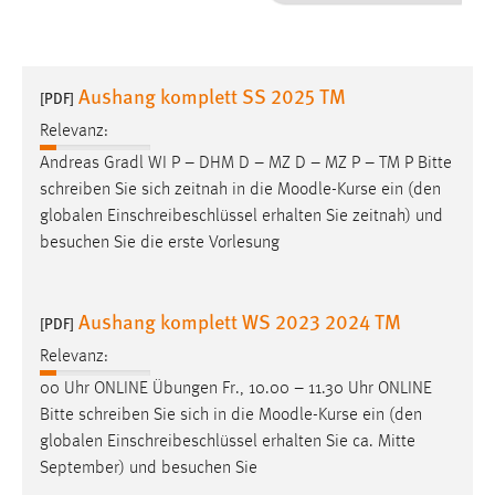
1 Jahr
Performance
Aushang komplett SS 2025 TM
[PDF]
Name:
Relevanz:
staticfilecache
Andreas Gradl WI P – DHM D – MZ D – MZ P – TM P Bitte
schreiben Sie sich zeitnah in die
Moodle
-Kurse ein (den
Zweck:
globalen Einschreibeschlüssel erhalten Sie zeitnah) und
Für performante Seitenauslieferung wird in diesem Cookie
gespeichert, ob man eingeloggt ist.
besuchen Sie die erste Vorlesung
Sprachpräferenz
Aushang komplett WS 2023 2024 TM
[PDF]
Name:
Relevanz:
site-language-preference
00 Uhr ONLINE Übungen Fr., 10.00 – 11.30 Uhr ONLINE
Zweck:
Bitte schreiben Sie sich in die
Moodle
-Kurse ein (den
Das Cookie speichert die gewählte Sprache der Website.
globalen Einschreibeschlüssel erhalten Sie ca. Mitte
September) und besuchen Sie
Cookie Laufzeit: