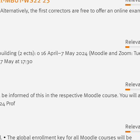
. Alternatively, the first correctors are free to offer an online ex
Releva
ilding (2 ects): o 16 April–7 May 2024 (
Moodle
and Zoom: Tue
e 7 May at 17:30
Releva
ll be informed of this in the respective
Moodle
course. You will 
24 Prof
Releva
l. • The global enrollment key for all
Moodle
courses will be