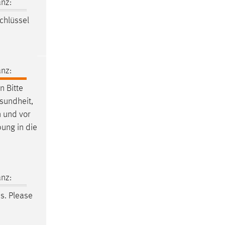
nz:
chlüssel
nz:
 Bitte
esundheit,
n und vor
bung in die
nz:
es. Please