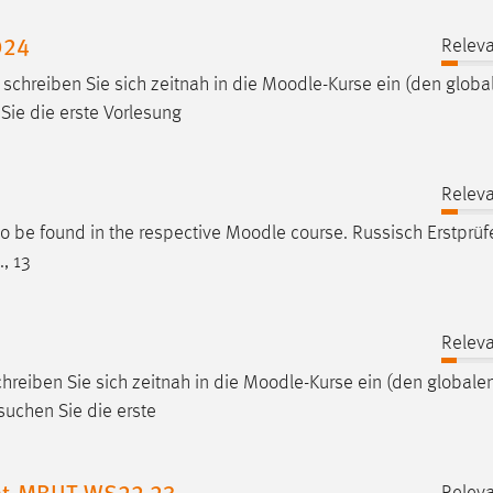
024
Releva
chreiben Sie sich zeitnah in die
Moodle
-Kurse ein (den globa
Sie die erste Vorlesung
Releva
lso be found in the respective
Moodle
course. Russisch Erstprüf
, 13
Releva
chreiben Sie sich zeitnah in die
Moodle
-Kurse ein (den globale
suchen Sie die erste
tat-MBUT-WS22 23
Releva