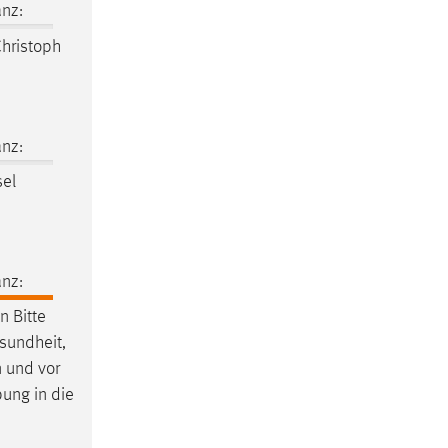
nz:
hristoph
nz:
sel
nz:
 Bitte
esundheit,
n und vor
bung in die