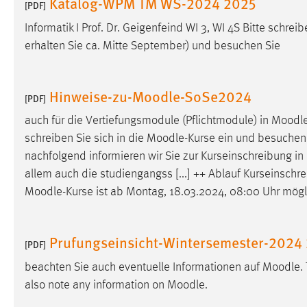
Katalog-WPM TM WS-2024 2025
[PDF]
Anbieter:
Google Ireland Limited
Informatik I Prof. Dr. Geigenfeind WI 3, WI 4S Bitte schreib
Zweck:
Conversion-Tracking
erhalten Sie ca. Mitte September) und besuchen Sie
Cookie Laufzeit:
3 Monate
Hinweise-zu-Moodle-SoSe2024
[PDF]
Facebook Pixel
auch für die Vertiefungsmodule (Pflichtmodule) in
Moodl
Name:
_fbp
schreiben Sie sich in die
Moodle
-Kurse ein und besuchen 
nachfolgend informieren wir Sie zur Kurseinschreibung in
Anbieter:
Facebook
allem auch die studiengangss [...] ++ Ablauf Kurseinschr
Zweck:
Conversion-Tracking
Moodle
-Kurse ist ab Montag, 18.03.2024, 08:00 Uhr mögl
Cookie Laufzeit:
3 Monate
Prufungseinsicht-Wintersemester-2024
[PDF]
EXTERNE MEDIEN
beachten Sie auch eventuelle Informationen auf
Moodle
.
also note any information on
Moodle
.
Um Inhalte von Videoplattformen und Social Media
Plattformen anzeigen zu können, werden von diesen