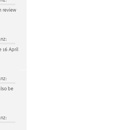
am review
nz:
 16 April
nz:
also be
nz: