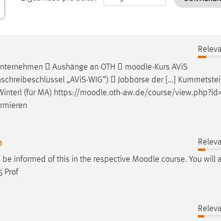
Releva
 Unternehmen  Aushänge an OTH 
moodle
-Kurs AViS
chreibeschlüssel „AViS-WIG“)  Jobbörse der [...] Kummetstei
interl (für MA) https://
moodle
.oth-aw.de/course/view.php?i
ormieren
h
Releva
ll be informed of this in the respective
Moodle
course. You will 
5 Prof
Releva