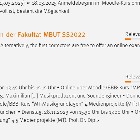
 17.03.2025) ➢ 18.03.2025 Anmeldebeginn im
Moodle
-Kurs oh
oll ist, besteht die Möglichkeit
-an-der-Fakultat-MBUT SS2022
Releva
. Alternatively, the first correctors are free to offer an online ex
Releva
on 13.45 Uhr bis 15.15 Uhr • Online über
Moodle
/BBB: Kurs “MP
Ing. Maximilian [...] Musikproduzent und Soundengineer • Donne
dle
/BBB: Kurs “MT-Musikgrundlagen“ 4 Medienprojekte (MT): Pr
 München • Dienstag, 28.11.2023 von 15.30 Uhr bis 17.00 Uhr • O
g“ 4 5 Medienprojekte (MT): Prof. Dr. Dipl.-