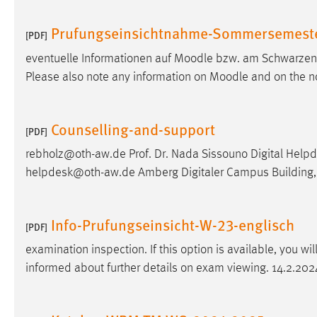
Prufungseinsichtnahme-Sommersemest
Matomo
[PDF]
Name:
eventuelle Informationen auf
Moodle
bzw. am Schwarzen Br
_pk_ref, _pk_cvar, _pk_id, _pk_ses
Please also note any information on
Moodle
and on the n
Zweck:
Zugriffsstatistik
Cookie Laufzeit:
Max. 13 Monate
Counselling-and-support
[PDF]
rebholz@oth-aw.de Prof. Dr. Nada Sissouno Digital Helpd
MARKETING
helpdesk@oth-aw.de Amberg Digitaler Campus Building,
Marketing Cookies werden von Drittanbietern
verwendet, um personalisierte Werbung anzuzeigen.
Info-Prufungseinsicht-W-23-englisch
Sie tun dies, indem sie Besucher über Websites
[PDF]
hinweg verfolgen.
examination inspection. If this option is available, you wi
informed about further details on exam viewing. 14.2.202
Google Ads
Name:
_gcl_au