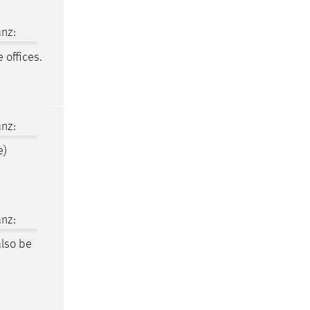
nz:
 offices.
nz:
e)
nz:
also be