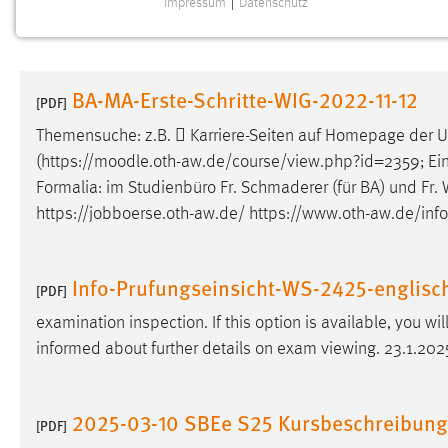
Impressum
|
Datenschutz
NOTWENDIGE COOKIES
Notwendige Cookies ermöglichen grundlegende
Funktionen und sind für die einwandfreie Funktion der
BA-MA-Erste-Schritte-WIG-2022-11-12
Website erforderlich.
[PDF]
Themensuche: z.B.  Karriere-Seiten auf Homepage der
Einverständnis
(https://
moodle
.oth-aw.de/course/view.php?id=2359; Eins
Formalia: im Studienbüro Fr. Schmaderer (für BA) und Fr. W
Name:
cookie_consent
https://jobboerse.oth-aw.de/ https://www.oth-aw.de/inf
Zweck:
Dieser Cookie speichert die
ausgewählten Einverständnis-Optionen
des Benutzers
Info-Prufungseinsicht-WS-2425-englisc
[PDF]
Cookie Laufzeit:
1 Jahr
examination inspection. If this option is available, you wi
informed about further details on exam viewing. 23.1.202
Performance
Name:
staticfilecache
2025-03-10 SBEe S25 Kursbeschreibung
[PDF]
Zweck:
Für performante Seitenauslieferung wird