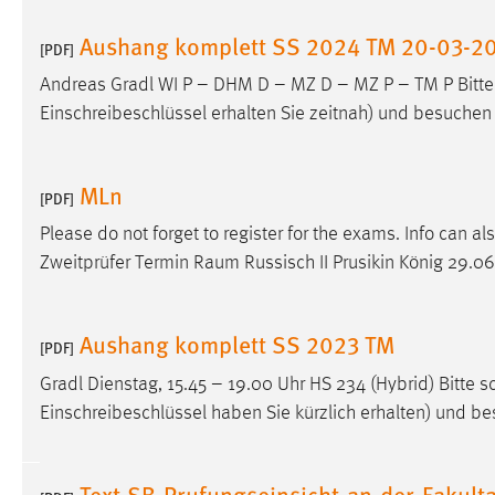
externen Medien Cookies gesetzt.
Aushang komplett SS 2024 TM 20-03-2
[PDF]
YouTube
Andreas Gradl WI P – DHM D – MZ D – MZ P – TM P Bitte s
Einschreibeschlüssel erhalten Sie zeitnah) und besuchen 
Vimeo
MLn
[PDF]
Please do not forget to register for the exams. Info can a
Zweitprüfer Termin Raum Russisch II Prusikin König 29.06.
Aushang komplett SS 2023 TM
[PDF]
Gradl Dienstag, 15.45 – 19.00 Uhr HS 234 (Hybrid) Bitte s
Einschreibeschlüssel haben Sie kürzlich erhalten) und be
Text-SB-Prufungseinsicht-an-der-Fakul