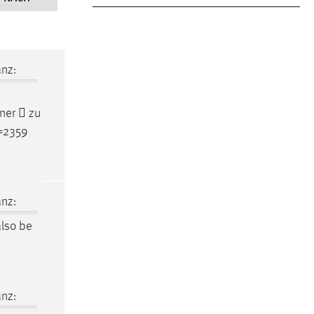
nz:
ner  zu
d=2359
nz:
also be
nz: