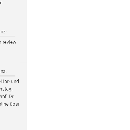
ne
nz:
am review
nz:
-Hör- und
rstag,
of. Dr.
nline über