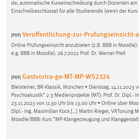
de, automatische Kurseinschreibung durch Dozenten am
in diesem Cookie gespeichert, ob man
Einschreibeschlüssel für alle Studierende (wenn der Kurs v
eingeloggt ist.
Sprachpräferenz
Veroffentlichung-zur-Prufungseinsicht
[PDF]
Name:
site-language-preference
Online Prüfungseinsicht anzubieten (z.B. BBB in
Moodle
)
e.g. BBB in
Moodle
). 26.7.2022 Prof. Dr. Werner Prell
Zweck:
Das Cookie speichert die gewählte
Sprache der Website.
Cookie Laufzeit:
30 Tage
Gastvortra-ge-MT-MP-WS2324
[PDF]
Bleisteiner, BR-Klassik, München • Dienstag, 14.11.2023 v
Chat
Psychoakustik“ 2 3 Medienprojekte (MT): Prof. Dr. Dipl.- 
Name:
23.11.2023 von 11.30 Uhr bis 13.00 Uhr • Online über
Moo
MibewSessionID, MIBEW_UserID,
mibew_locale, mibew-chat-frame-style-
Dipl.- Ing. Maximilian Kock [...] Martin Rieger, VRTonung
5e9dbeb1811c0446
Moodle
/BBB: Kurs “MP-Klangerzeugung und Klanggestaltun
Zweck:
Wird benötigt um die Chatfunktion
nutzen zu können.