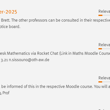
er-2025
Releva
ett. The other professors can be consulted in their respective
otice board.
Releva
esk Mathematics via Rocket Chat (Link in Maths
Moodle
Cours
 3.21 n.sissouno@oth-aw.de
Releva
ll be informed of this in the respective
Moodle
course. You will 
4 Prof