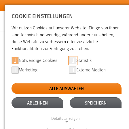
Zum Hauptinhalt springen
COOKIE EINSTELLUNGEN
Wir nutzen Cookies auf unserer Website. Einige von ihnen
sind technisch notwendig, während andere uns helfen,
diese Website zu verbessern oder zusätzliche
SUCHE
Funktionalitäten zur Verfügung zu stellen.
Notwendige Cookies
Statistik
Marketing
Externe Medien
ALLE AUSWÄHLEN
TYP: DATEIEN
ALTER: ÜBER EIN JAHR
Aktive Filter:
ABLEHNEN
SPEICHERN
Gesucht nach "moodle".
Es wurden 151 Ergebnisse gefunde
Details anzeigen