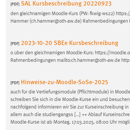
SAL Kursbeschreibung 20220923
[PDF]
Cookie Laufzeit:
MibewSessionID, mibew-chat-frame-
style-5e9dbeb1811c0446 =
den gleichnamigen
Moodle
-Kurs (PW: fkwig-ws22) https:/
Sitzungslaufzeit, mibew_locale = 3
Hammer (ch.hammer@oth-aw.de) Rahmenbedingungen ht
Jahre, MIBEW_UserID = 1 Jahr
2023-10-20 SBEe Kursbeschreibung
Login
[PDF]
o über den gleichnamigen
Moodle
-Kurs: https://
moodle
.
Name:
fe_user, be_user, be_lastLoginProvider
Rahmenbedingungen mailto:ch.hammer@oth-aw.de https
Zweck:
Dieser Cookie ist notwendig um sich an
der Website einloggen zu können.
Hinweise-zu-Moodle-SoSe-2025
Cookie Laufzeit:
[PDF]
24 Stunden
auch für die Vertiefungsmodule (Pflichtmodule) in
Moodl
schreiben Sie sich in die
Moodle
-Kurse ein und besuchen 
STATISTIK
nachfolgend informieren wir Sie zur Kurseinschreibung in
Statistik Cookies erfassen Informationen anonym.
allem auch die studiengangss [...] ++ Ablauf Kurseinschr
Diese Informationen helfen uns zu verstehen, wie
Moodle
-Kurse ist ab Montag, 17.03.2025, 08:00 Uhr mögl
unsere Besucher unsere Website nutzen.