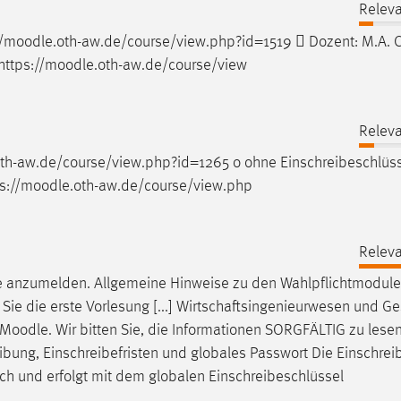
Releva
/
moodle
.oth-aw.de/course/view.php?id=1519  Dozent: M.A. C
tps://
moodle
.oth-aw.de/course/view
Releva
oth-aw.de/course/view.php?id=1265 o ohne Einschreibeschlüs
://
moodle
.oth-aw.de/course/view.php
Releva
e
anzumelden. Allgemeine Hinweise zu den Wahlpflichtmodulen
Sie die erste Vorlesung [...] Wirtschaftsingenieurwesen und G
Moodle
. Wir bitten Sie, die Informationen SORGFÄLTIG zu lese
eibung, Einschreibefristen und globales Passwort Die Einschrei
ich und erfolgt mit dem globalen Einschreibeschlüssel