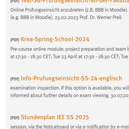
[PDF]
Online Prüfungseinsicht anzubieten (z.B. BBB in
Moodle
)
(e.g. BBB in
Moodle
). 23.02.2023 Prof. Dr. Werner Prell
Krea-Spring-School-2024
[PDF]
Pre-course online module: project preparation and team bu
at 17:30 - 18:30 CET; Tue 23 April at 17:30 - 18:30 CET; Tu
Info-Prufungseinsicht-SS-24-englisch
[PDF]
examination inspection. If this option is available, you wi
informed about further details on exam viewing. 30.07.20
Stundenplan IEE SS 2025
[PDF]
session, via the Noticeboard or via a notification by e-mai