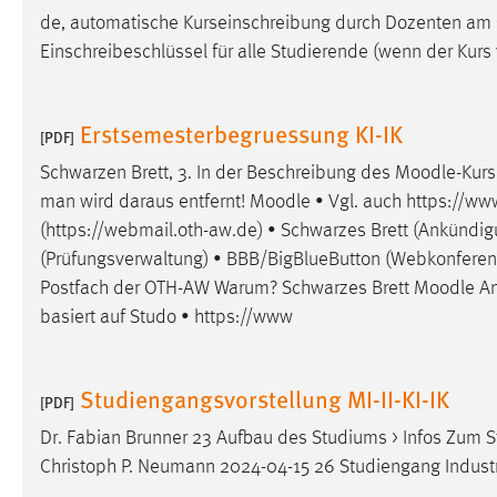
de, automatische Kurseinschreibung durch Dozenten am
Cookie Laufzeit:
MibewSessionID, mibew-chat-frame-
style-5e9dbeb1811c0446 =
Einschreibeschlüssel für alle Studierende (wenn der Kurs v
Sitzungslaufzeit, mibew_locale = 3
Jahre, MIBEW_UserID = 1 Jahr
Erstsemesterbegruessung KI-IK
[PDF]
Login
Schwarzen Brett, 3. In der Beschreibung des
Moodle
-Kur
man wird daraus entfernt!
Moodle
• Vgl. auch https://ww
Name:
fe_user, be_user, be_lastLoginProvider
(https://webmail.oth-aw.de) • Schwarzes Brett (Ankündi
Zweck:
Dieser Cookie ist notwendig um sich an
(Prüfungsverwaltung) • BBB/BigBlueButton (Webkonferenz-
der Website einloggen zu können.
Postfach der OTH-AW Warum? Schwarzes Brett
Moodle
An
Cookie Laufzeit:
24 Stunden
basiert auf Studo • https://www
Studiengangsvorstellung MI-II-KI-IK
STATISTIK
[PDF]
Statistik Cookies erfassen Informationen anonym.
Dr. Fabian Brunner 23 Aufbau des Studiums > Infos Zum S
Diese Informationen helfen uns zu verstehen, wie
Christoph P. Neumann 2024-04-15 26 Studiengang Industr
unsere Besucher unsere Website nutzen.