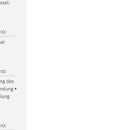
ssel:
nz:
sel
nz:
ung des
endung •
ilung
nz: