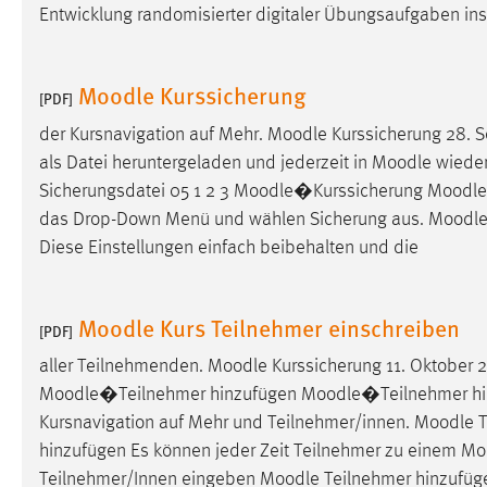
Entwicklung randomisierter digitaler Übungsaufgaben in
externen Medien Cookies gesetzt.
YouTube
Moodle Kurssicherung
[PDF]
der Kursnavigation auf Mehr.
Moodle
Kurssicherung 28. 
Vimeo
als Datei heruntergeladen und jederzeit in
Moodle
wieder
Sicherungsdatei 05 1 2 3
Moodle
�Kurssicherung
Moodle
das Drop-Down Menü und wählen Sicherung aus.
Moodl
Diese Einstellungen einfach beibehalten und die
Moodle Kurs Teilnehmer einschreiben
[PDF]
aller Teilnehmenden.
Moodle
Kurssicherung 11. Oktober 
Moodle
�Teilnehmer hinzufügen
Moodle
�Teilnehmer h
Kursnavigation auf Mehr und Teilnehmer/innen.
Moodle
T
hinzufügen Es können jeder Zeit Teilnehmer zu einem Moo
Teilnehmer/Innen eingeben
Moodle
Teilnehmer hinzufüg