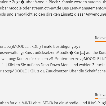
ration • Zugri� über
Moodle
-Block • Kanäle werden automa- ti
] über
Moodle
oder stream.oth-aw.de Das Lern-Management-S
Tools und ermöglicht so den direkten Einsatz dieser Anwendun
Releva
ber 2023
MOODLE
l KDL 3 Finale Bestätigung05 1
sverwaltung: Kurs zurücksetzen
Moodle
�Kur [...] auf die Kur
rwaltung: Kurs zurücksetzen 28. September 2023
MOODLE
l K
 [...] Klicken Sie auf das Drop-Down Menü und wählen Zurücks
er 2023
MOODLE
l KDL 2 04 Zurücksetzen Über die Schaltfläch
Releva
gaben für die MINT-Lehre. STACK ist ein
Moodle
- und ILIAS-Plug