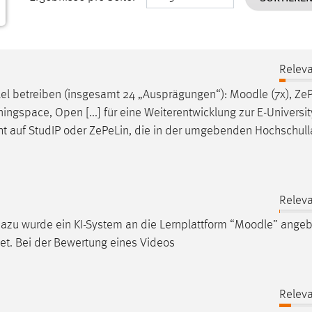
Releva
lel betreiben (insgesamt 24 „Ausprägungen“):
Moodle
(7x), ZeP
ningspace, Open [...] für eine Weiterentwicklung zur E-Universit
t auf StudIP oder ZePeLin, die in der umgebenden Hochschull
Releva
zu wurde ein KI-System an die Lernplattform “
Moodle
” ange
et. Bei der Bewertung eines Videos
Releva