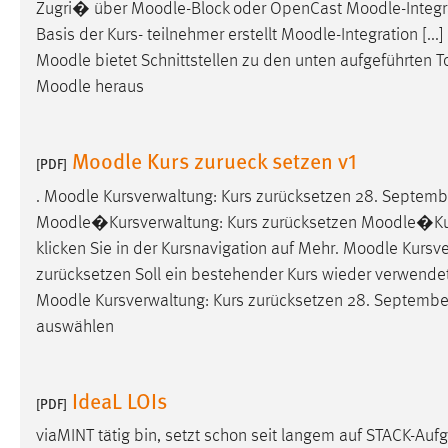
Zugri� über
Moodle
-Block oder OpenCast
Moodle
-Integ
Anbieter:
Google Ireland Limited
Basis der Kurs- teilnehmer erstellt
Moodle
-Integration [...
Zweck:
Conversion-Tracking
Moodle
bietet Schnittstellen zu den unten aufgeführten 
Moodle
heraus
Cookie Laufzeit:
3 Monate
Facebook Pixel
Moodle Kurs zurueck setzen v1
[PDF]
Name:
.
Moodle
Kursverwaltung: Kurs zurücksetzen 28. Septem
_fbp
Moodle
�Kursverwaltung: Kurs zurücksetzen
Moodle
�Kur
Anbieter:
Facebook
klicken Sie in der Kursnavigation auf Mehr.
Moodle
Kursve
Zweck:
Conversion-Tracking
zurücksetzen Soll ein bestehender Kurs wieder verwendet
Moodle
Kursverwaltung: Kurs zurücksetzen 28. Septemb
Cookie Laufzeit:
3 Monate
auswählen
EXTERNE MEDIEN
IdeaL LOIs
[PDF]
Um Inhalte von Videoplattformen und Social Media
viaMINT tätig bin, setzt schon seit langem auf STACK-Auf
Plattformen anzeigen zu können, werden von diesen