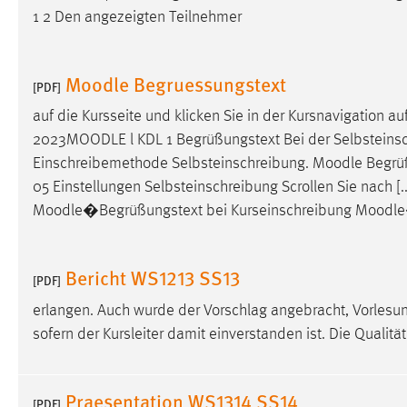
1 2 Den angezeigten Teilnehmer
Moodle Begruessungstext
[PDF]
auf die Kursseite und klicken Sie in der Kursnavigation a
2023
MOODLE
l KDL 1 Begrüßungstext Bei der Selbsteinsc
Einschreibemethode Selbsteinschreibung.
Moodle
Begrüß
05 Einstellungen Selbsteinschreibung Scrollen Sie nach [.
Moodle
�Begrüßungstext bei Kurseinschreibung
Moodle
Bericht WS1213 SS13
[PDF]
erlangen. Auch wurde der Vorschlag angebracht, Vorles
sofern der Kursleiter damit einverstanden ist. Die Qualit
Praesentation WS1314 SS14
[PDF]