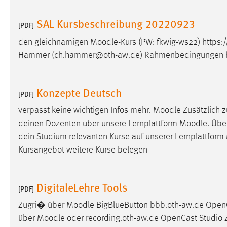
SAL Kursbeschreibung 20220923
Matomo
[PDF]
Name:
den gleichnamigen
Moodle
-Kurs (PW: fkwig-ws22) https:/
_pk_ref, _pk_cvar, _pk_id, _pk_ses
Hammer (ch.hammer@oth-aw.de) Rahmenbedingungen ht
Zweck:
Zugriffsstatistik
Cookie Laufzeit:
Max. 13 Monate
Konzepte Deutsch
[PDF]
verpasst keine wichtigen Infos mehr.
Moodle
Zusätzlich 
MARKETING
deinen Dozenten über unsere Lernplattform
Moodle
. Übe
dein Studium relevanten Kurse auf unserer Lernplattform
Marketing Cookies werden von Drittanbietern
verwendet, um personalisierte Werbung anzuzeigen.
Kursangebot weitere Kurse belegen
Sie tun dies, indem sie Besucher über Websites
hinweg verfolgen.
DigitaleLehre Tools
[PDF]
Google Ads
Zugri� über
Moodle
BigBlueButton bbb.oth-aw.de Ope
Name:
über
Moodle
oder recording.oth-aw.de OpenCast Studio
_gcl_au