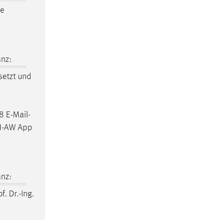
ne
nz:
setzt und
8 E-Mail-
TH-AW App
nz:
f. Dr.-Ing.