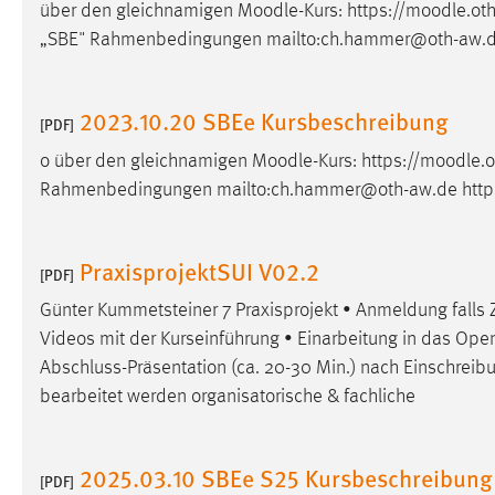
über den gleichnamigen
Moodle
-Kurs: https://
moodle
.ot
in diesem Cookie gespeichert, ob man
„SBE" Rahmenbedingungen mailto:ch.hammer@oth-aw.de
eingeloggt ist.
Sprachpräferenz
2023.10.20 SBEe Kursbeschreibung
[PDF]
Name:
site-language-preference
o über den gleichnamigen
Moodle
-Kurs: https://
moodle
.
Rahmenbedingungen mailto:ch.hammer@oth-aw.de https
Zweck:
Das Cookie speichert die gewählte
Sprache der Website.
Cookie Laufzeit:
30 Tage
PraxisprojektSUI V02.2
[PDF]
Günter Kummetsteiner 7 Praxisprojekt • Anmeldung falls 
Chat
Videos mit der Kurseinführung • Einarbeitung in das Op
Name:
Abschluss-Präsentation (ca. 20-30 Min.) nach Einschreib
MibewSessionID, MIBEW_UserID,
mibew_locale, mibew-chat-frame-style-
bearbeitet werden organisatorische & fachliche
5e9dbeb1811c0446
Zweck:
Wird benötigt um die Chatfunktion
2025.03.10 SBEe S25 Kursbeschreibung
nutzen zu können.
[PDF]