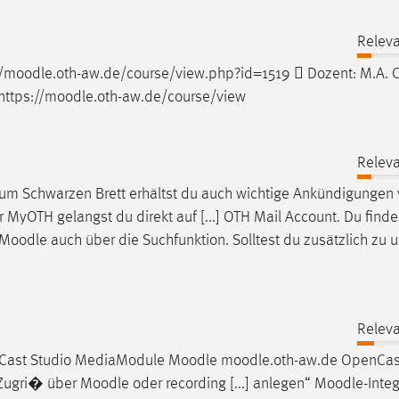
Releva
/
moodle
.oth-aw.de/course/view.php?id=1519  Dozent: M.A. C
tps://
moodle
.oth-aw.de/course/view
Releva
zum Schwarzen Brett erhältst du auch wichtige Ankündigungen
r MyOTH gelangst du direkt auf [...] OTH Mail Account. Du findes
Moodle
auch über die Suchfunktion. Solltest du zusätzlich zu
Releva
nCast Studio MediaModule
Moodle
moodle
.oth-aw.de OpenCa
 Zugri� über
Moodle
oder recording [...] anlegen“
Moodle
-Inte