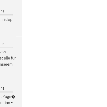
nz:
hristoph
nz:
 von
t alle für
 unserem
nz:
st Zugri�
gration •