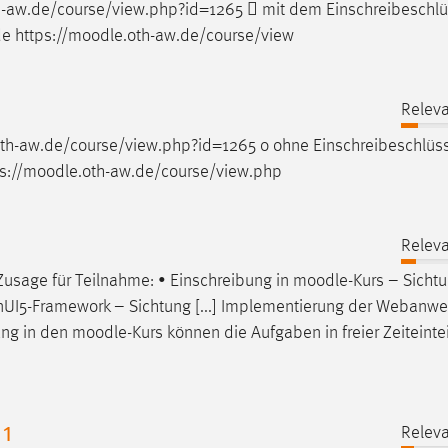
h-aw.de/course/view.php?id=1265  mit dem Einschreibeschlü
 https://
moodle
.oth-aw.de/course/view
Releva
oth-aw.de/course/view.php?id=1265 o ohne Einschreibeschlüs
://
moodle
.oth-aw.de/course/view.php
Releva
Zusage für Teilnahme: • Einschreibung in
moodle
-Kurs – Sicht
enUI5-Framework – Sichtung [...] Implementierung der Webanw
ung in den
moodle
-Kurs können die Aufgaben in freier Zeiteinte
 1
Releva