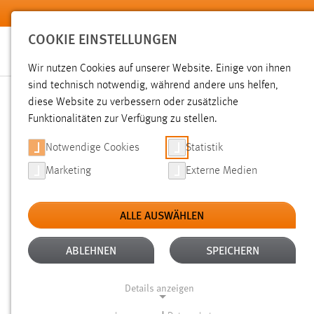
Zum Hauptinhalt springen
COOKIE EINSTELLUNGEN
Wir nutzen Cookies auf unserer Website. Einige von ihnen
sind technisch notwendig, während andere uns helfen,
diese Website zu verbessern oder zusätzliche
SUCHE
Funktionalitäten zur Verfügung zu stellen.
Notwendige Cookies
Statistik
Marketing
Externe Medien
ALLE AUSWÄHLEN
TYP: DATEIEN
ALTER: ÜBER EIN JAHR
Aktive Filter:
ABLEHNEN
SPEICHERN
Gesucht nach "moodle".
Es wurden 151 Ergebnisse gefunde
Details anzeigen