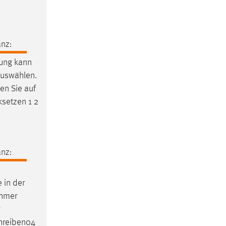
nz:
rung kann
auswählen.
ken Sie auf
ksetzen 1 2
nz:
 in der
ehmer
hreiben04