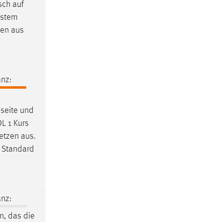
sch auf
ystem
gen aus
nz:
sseite und
DL 1 Kurs
etzen aus.
e Standard
nz:
in, das die