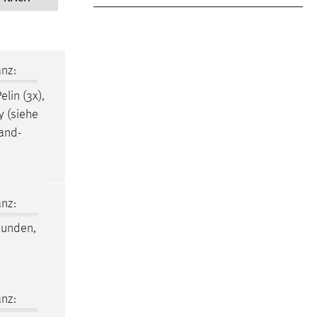
nz:
elin (3x),
y (siehe
and-
nz:
bunden,
nz: