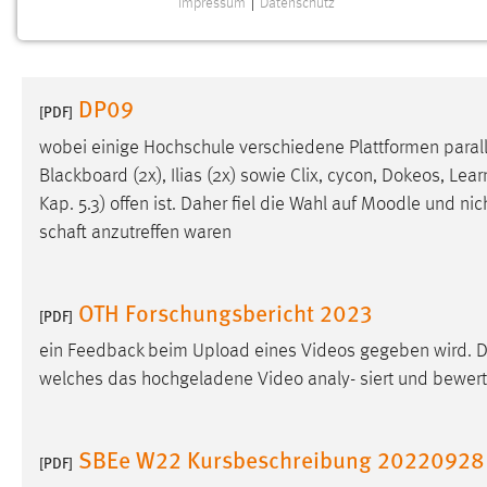
Impressum
|
Datenschutz
NOTWENDIGE COOKIES
Notwendige Cookies ermöglichen grundlegende
Funktionen und sind für die einwandfreie Funktion der
DP09
Website erforderlich.
[PDF]
wobei einige Hochschule verschiedene Plattformen paral
Einverständnis
Blackboard (2x), Ilias (2x) sowie Clix, cycon, Dokeos, Lear
Kap. 5.3) offen ist. Daher fiel die Wahl auf
Moodle
und nich
Name:
cookie_consent
schaft anzutreffen waren
Zweck:
Dieser Cookie speichert die
ausgewählten Einverständnis-Optionen
des Benutzers
OTH Forschungsbericht 2023
[PDF]
Cookie Laufzeit:
1 Jahr
ein Feedback beim Upload eines Videos gegeben wird. Da
welches das hochgeladene Video analy- siert und bewert
Performance
Name:
staticfilecache
SBEe W22 Kursbeschreibung 20220928
[PDF]
Zweck:
Für performante Seitenauslieferung wird