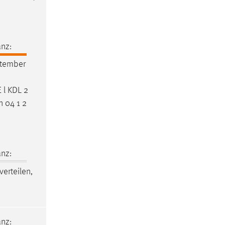
nz:
ptember
E
l KDL 2
n 04 1 2
nz:
verteilen,
nz: