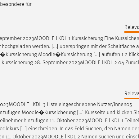
sbesondere für
Releva
September 2023
MOODLE
l KDL 1 Kurssicherung Eine Kurssiche
 hochgeladen werden. [...] überspringen mit der Schaltfläche 
�Kurssicherung
Moodle
�Kurssicherung [...] aufrufen 1 2 Klic
e
Kurssicherung 28. September 2023
MOODLE
l KDL 2 04 Zurüc
Releva
2023
MOODLE
l KDL 3 Liste eingeschriebene Nutzer/innen05
inzufügen
Moodle
�Kurssicherung [...] Kursseite und klicken Sie
eilnehmer hinzufügen 11. Oktober 2023
MOODLE
l KDL 1 Teiln
dlekurs [...] einschreiben. In das Feld Suchen, den Namen der
en 11. Oktober 2023
MOODLE
l KDL 2 Namen suchen und einsc