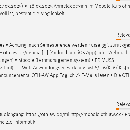
 17.03.2025) ➢ 18.03.2025 Anmeldebeginn im
Moodle
-Kurs oh
oll ist, besteht die Möglichkeit
Releva
ses • Achtung: nach Semesterende werden Kurse ggf. zurückge
w.oth-aw.de/neuma [...] (Android und iOS App) oder Webmail
gungen) •
Moodle
(Lernmanagementsystem) • PRIMUSS
Tool) [...] Web-Anwendungsentwicklung [MI-6/II-6/KI-6/IK-5] 1
nouncements! OTH-AW App Täglich ⚠️ E-Mails lesen • Die O
Releva
tudiengang: https://oth-aw.de/mi http://
moodle
.oth-aw.de/ Pro
ie-4.0-Informatik