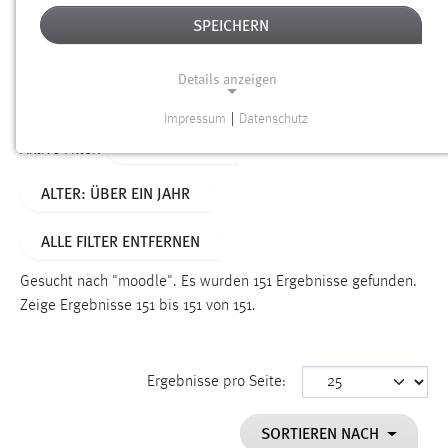
SPEICHERN
Alter
Details anzeigen
SUCHEN
Impressum
|
Datenschutz
NOTWENDIGE COOKIES
TYP: DATEIEN
Aktive Filter:
Notwendige Cookies ermöglichen grundlegende
ALTER: ÜBER EIN JAHR
Funktionen und sind für die einwandfreie Funktion der
Website erforderlich.
ALLE FILTER ENTFERNEN
Einverständnis
Gesucht nach "moodle".
Es wurden 151 Ergebnisse gefunden.
Name:
Zeige Ergebnisse 151 bis 151 von 151.
cookie_consent
Zweck:
Ergebnisse pro Seite:
Dieser Cookie speichert die ausgewählten Einverständnis-
Optionen des Benutzers
SORTIEREN NACH
Cookie Laufzeit: