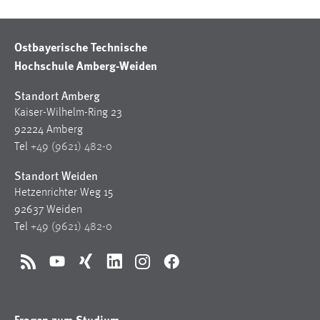
30 Tage
Ostbayerische Technische
Chat
Hochschule Amberg-Weiden
Name:
MibewSessionID, MIBEW_UserID, mibew_locale, mibew-
Standort Amberg
chat-frame-style-5e9dbeb1811c0446
Kaiser-Wilhelm-Ring 23
92224 Amberg
Zweck:
Tel
+49 (9621) 482-0
Wird benötigt um die Chatfunktion nutzen zu können.
Standort Weiden
Cookie Laufzeit:
MibewSessionID, mibew-chat-frame-style-
Hetzenrichter Weg 15
5e9dbeb1811c0446 = Sitzungslaufzeit, mibew_locale = 3
92637 Weiden
Jahre, MIBEW_UserID = 1 Jahr
Tel
+49 (9621) 482-0
Login
RSS
YouTube
Xing
LinkedIn
Instagram
Facebook
Name:
fe_user, be_user, be_lastLoginProvider
Fragen zum Studium