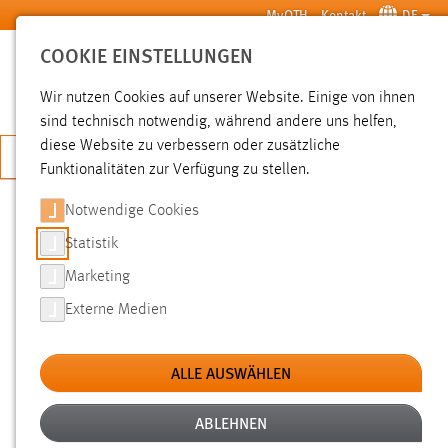
Zum Hauptinhalt springen
MyOTH
Kontakt
DE
COOKIE EINSTELLUNGEN
SUCHE
Wir nutzen Cookies auf unserer Website. Einige von ihnen
sind technisch notwendig, während andere uns helfen,
diese Website zu verbessern oder zusätzliche
JETZT BEWERBEN
Funktionalitäten zur Verfügung zu stellen.
Notwendige Cookies
SUCHE
Statistik
Marketing
FILTER
Externe Medien
Typ
ALLE AUSWÄHLEN
Erstellungsdatum
ABLEHNEN