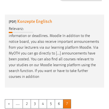
1 Jahr
Performance
Konzepte Englisch
[PDF]
Name:
Relevanz:
staticfilecache
information or deadlines.
Moodle
In addition to the
notice board, you also receive important announcements
Zweck:
from your lecturers via our learning platform
Moodle
. Via
Für performante Seitenauslieferung wird in diesem Cookie
gespeichert, ob man eingeloggt ist.
MyOTH you can go directly to [...] announcements have
been posted. You can also find all courses relevant to
your studies on our
Moodle
learning platform using the
Sprachpräferenz
search function. If you want or have to take further
Name:
courses in addition
site-language-preference
Zweck:
Das Cookie speichert die gewählte Sprache der Website.
«
....
2
3
4
5
6
7
Cookie Laufzeit: