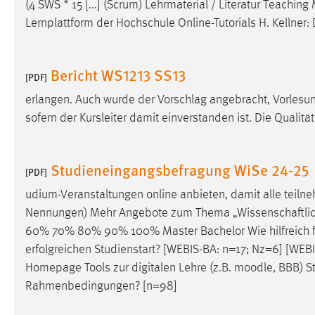
(4 SWS * 15 [...] (Scrum) Lehrmaterial / Literatur Teachin
Lernplattform der Hochschule Online-Tutorials H. Kellner: 
Bericht WS1213 SS13
[PDF]
erlangen. Auch wurde der Vorschlag angebracht, Vorles
sofern der Kursleiter damit einverstanden ist. Die Qualit
Studieneingangsbefragung WiSe 24-25
[PDF]
udium-Veranstaltungen online anbieten, damit alle teil
Nennungen) Mehr Angebote zum Thema „Wissenschaftlic
60% 70% 80% 90% 100% Master Bachelor Wie hilfreich 
erfolgreichen Studienstart? [WEBIS-BA: n=17; Nz=6] [WEB
Homepage Tools zur digitalen Lehre (z.B.
moodle
, BBB) S
Rahmenbedingungen? [n=98]