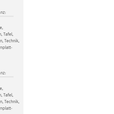
nz:
e,
, Tafel,
n, Technik,
nplatt-
nz:
e,
, Tafel,
n, Technik,
nplatt-