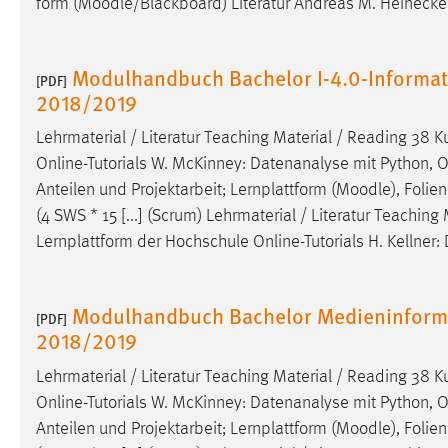
form (
Moodle
/Blackboard) Literatur Andreas M. Heinecke
externen Medien Cookies gesetzt.
YouTube
Modulhandbuch Bachelor I-4.0-Informat
[PDF]
2018/2019
Vimeo
Lehrmaterial / Literatur Teaching Material / Reading 38 K
Online-Tutorials W. McKinney: Datenanalyse mit Python, O'R
Anteilen und Projektarbeit; Lernplattform (
Moodle
), Foli
(4 SWS * 15 [...] (Scrum) Lehrmaterial / Literatur Teachin
Lernplattform der Hochschule Online-Tutorials H. Kellner: 
Modulhandbuch Bachelor Medieninforma
[PDF]
2018/2019
Lehrmaterial / Literatur Teaching Material / Reading 38 K
Online-Tutorials W. McKinney: Datenanalyse mit Python, O'R
Anteilen und Projektarbeit; Lernplattform (
Moodle
), Foli