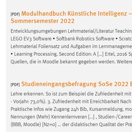
Modulhandbuch Künstliche Intelligenz –
Matomo
[PDF]
Sommersemester 2022
Name:
_pk_ref, _pk_cvar, _pk_id, _pk_ses
Entwicklungsumgebungen Lehrmaterial/Literatur Teaching
Zweck:
Zugriffsstatistik
LEGO EV3 Software • Softbank Robotics Software • Scratch 
Lehrmaterial Foliensatz und Aufgaben im Lernmanagem
Cookie Laufzeit:
Max. 13 Monate
• Learning Processing, Second Edition: A [...] Ertel, 2016
Quellen, die in
Moodle
bekannt gegeben werden. Weitere 
MARKETING
Marketing Cookies werden von Drittanbietern
Studieneingangsbefragung SoSe 2022 E
[PDF]
verwendet, um personalisierte Werbung anzuzeigen.
Sie tun dies, indem sie Besucher über Websites
Lehre erkennen. So ist zum Beispiel die Zufriedenheit mi
hinweg verfolgen.
- Vorjahr: 73,0%). 3. Zufriedenheit mit Erreichbarkeit Nach
Praktische Infos wie Zugang 24h Bib, Kursanmeldung,
mo
Google Ads
Nennungen (Mehr) Kennenlernveran [...] , Studien-/Careers
(BBB,
Moodle
) [Nz=0] … der didaktischen Qualität der P
Name:
_gcl_au