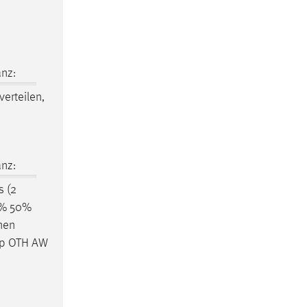
nz:
verteilen,
nz:
s (2
0% 50%
inen
App OTH AW