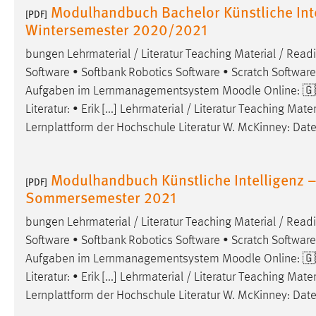
Modulhandbuch Bachelor Künstliche Inte
[PDF]
Cookie Laufzeit:
MibewSessionID, mibew-chat-frame-
Wintersemester 2020/2021
style-5e9dbeb1811c0446 =
Sitzungslaufzeit, mibew_locale = 3
bungen Lehrmaterial / Literatur Teaching Material / Readi
Jahre, MIBEW_UserID = 1 Jahr
Software • Softbank Robotics Software • Scratch Software [
Aufgaben im Lernmanagementsystem
Moodle
Online: 🇬
Login
Literatur: • Erik [...] Lehrmaterial / Literatur Teaching M
Lernplattform der Hochschule Literatur W. McKinney: Date
Name:
fe_user, be_user, be_lastLoginProvider
Zweck:
Dieser Cookie ist notwendig um sich an
der Website einloggen zu können.
Modulhandbuch Künstliche Intelligenz –
[PDF]
Sommersemester 2021
Cookie Laufzeit:
24 Stunden
bungen Lehrmaterial / Literatur Teaching Material / Readi
Software • Softbank Robotics Software • Scratch Software [
STATISTIK
Aufgaben im Lernmanagementsystem
Moodle
Online: 🇬
Literatur: • Erik [...] Lehrmaterial / Literatur Teaching M
Statistik Cookies erfassen Informationen anonym.
Diese Informationen helfen uns zu verstehen, wie
Lernplattform der Hochschule Literatur W. McKinney: Date
unsere Besucher unsere Website nutzen.