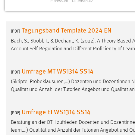
Impressum
|
Datenschutz
NOTWENDIGE COOKIES
Notwendige Cookies ermöglichen grundlegende
Funktionen und sind für die einwandfreie Funktion der
Tagungsband Template 2024 EN
Website erforderlich.
[PDF]
Bach, S., Strobl, I., & Dechant, K. (2022). A Theory-Bas
Einverständnis
Account Self-Regulation and Different Proficiency of Learn
Name:
cookie_consent
Zweck:
Dieser Cookie speichert die
Umfrage MT WS1314 SS14
[PDF]
ausgewählten Einverständnis-Optionen
des Benutzers
(Skripte, Probeklausuren,...) Dozenten und Dozentinnen N
Qualität und Anzahl der Tutorien Angebot und Qualität a
Cookie Laufzeit:
1 Jahr
Performance
Umfrage EI WS1314 SS14
[PDF]
Name:
Beratung an der OTH zufrieden Dozenten und Dozentinnen
staticfilecache
learn,...) Qualität und Anzahl der Tutorien Angebot und Q
Zweck:
Für performante Seitenauslieferung wird