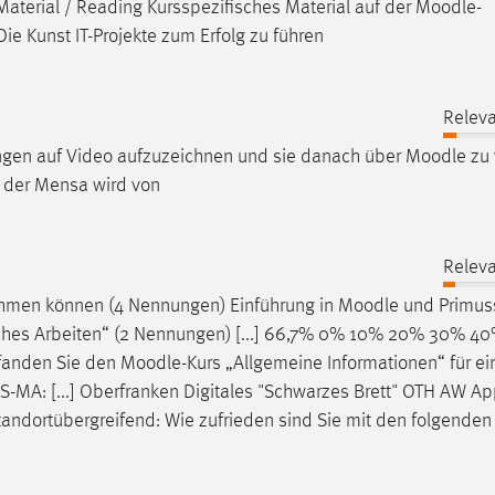
g Material / Reading Kursspezifisches Material auf der
Moodle
-
Die Kunst IT-Projekte zum Erfolg zu führen
Releva
ungen auf Video aufzuzeichnen und sie danach über
Moodle
zu 
ät der Mensa wird von
Releva
nehmen können (4 Nennungen) Einführung in
Moodle
und Primus
hes Arbeiten“ (2 Nennungen) [...] 66,7% 0% 10% 20% 30% 4
fanden Sie den
Moodle
-Kurs „Allgemeine Informationen“ für e
IS-MA: [...] Oberfranken Digitales "Schwarzes Brett" OTH AW 
tandortübergreifend: Wie zufrieden sind Sie mit den folgenden