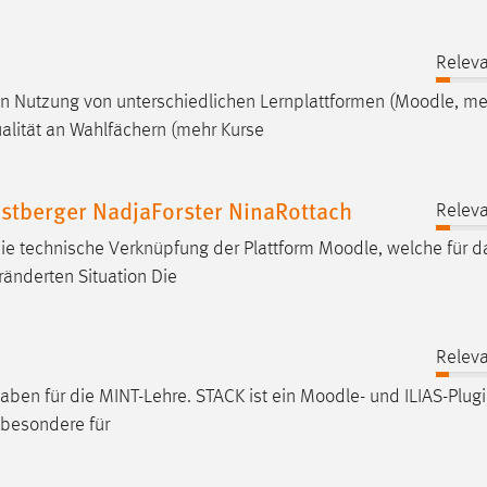
Releva
 Nutzung von unterschiedlichen Lernplattformen (
Moodle
, me
ualität an Wahlfächern (mehr Kurse
stberger NadjaForster NinaRottach
Releva
 die technische Verknüpfung der Plattform
Moodle
, welche für d
ränderten Situation Die
Releva
gaben für die MINT-Lehre. STACK ist ein
Moodle
- und ILIAS-Plug
sbesondere für