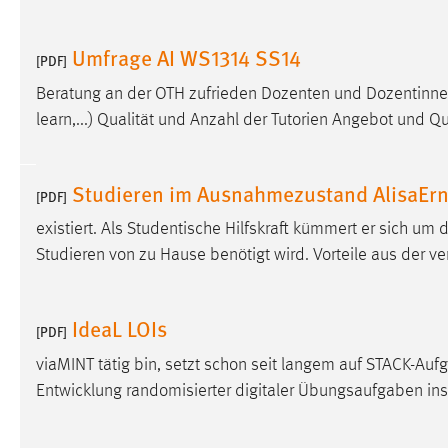
in diesem Cookie gespeichert, ob man
eingeloggt ist.
Umfrage AI WS1314 SS14
[PDF]
Beratung an der OTH zufrieden Dozenten und Dozentinnen
Sprachpräferenz
learn,...) Qualität und Anzahl der Tutorien Angebot und Q
Name:
site-language-preference
Zweck:
Das Cookie speichert die gewählte
Studieren im Ausnahmezustand AlisaErn
[PDF]
Sprache der Website.
existiert. Als Studentische Hilfskraft kümmert er sich um
Cookie Laufzeit:
30 Tage
Studieren von zu Hause benötigt wird. Vorteile aus der ve
Chat
IdeaL LOIs
[PDF]
Name:
MibewSessionID, MIBEW_UserID,
mibew_locale, mibew-chat-frame-style-
viaMINT tätig bin, setzt schon seit langem auf STACK-Auf
5e9dbeb1811c0446
Entwicklung randomisierter digitaler Übungsaufgaben in
Zweck:
Wird benötigt um die Chatfunktion
nutzen zu können.