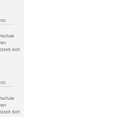
nz:
chschule
chen
nzzeit: 60h
nz:
chschule
chen
nzzeit: 60h