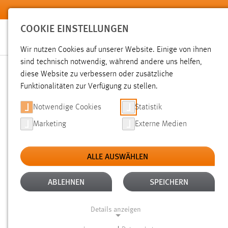
Zum Hauptinhalt springen
COOKIE EINSTELLUNGEN
Wir nutzen Cookies auf unserer Website. Einige von ihnen
sind technisch notwendig, während andere uns helfen,
diese Website zu verbessern oder zusätzliche
SUCHE
Funktionalitäten zur Verfügung zu stellen.
Notwendige Cookies
Statistik
Marketing
Externe Medien
ALLE AUSWÄHLEN
TYP: DATEIEN
ALTER: ÜBER EIN JAHR
Aktive Filter:
ABLEHNEN
SPEICHERN
Gesucht nach "moodle".
Es wurden 151 Ergebnisse gefunde
Details anzeigen