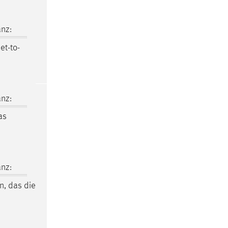
nz:
et-to-
nz:
as
nz:
in, das die