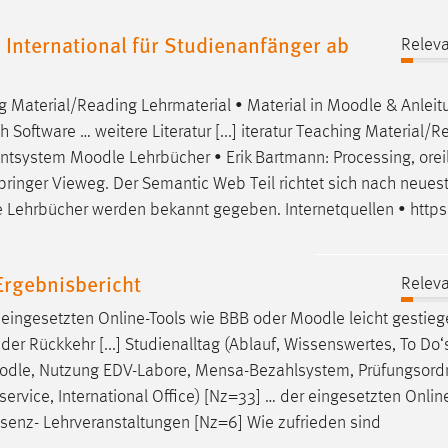
 International für Studienanfänger ab
Releva
 Material/Reading Lehrmaterial • Material in
Moodle
& Anleit
Software … weitere Literatur [...] iteratur Teaching Material/R
entsystem
Moodle
Lehrbücher • Erik Bartmann: Processing, orei
 Springer Vieweg. Der Semantic Web Teil richtet sich nach neues
Lehrbücher werden bekannt gegeben. Internetquellen • https
rgebnisbericht
Releva
t eingesetzten Online-Tools wie BBB oder
Moodle
leicht gestie
 der Rückkehr [...] Studienalltag (Ablauf, Wissenswertes, To Do‘s
odle
, Nutzung EDV-Labore, Mensa-Bezahlsystem, Prüfungsord
ervice, International Office) [Nz=33] … der eingesetzten Onlin
räsenz- Lehrveranstaltungen [Nz=6] Wie zufrieden sind