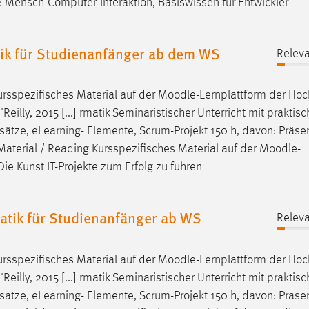
: Mensch-Computer-Interaktion, Basiswissen für Entwickler
ik für Studienanfänger ab dem WS
Releva
ursspezifisches Material auf der
Moodle
-Lernplattform der Ho
eilly, 2015 [...] rmatik Seminaristischer Unterricht mit praktis
ensätze, eLearning- Elemente, Scrum-Projekt 150 h, davon: Präse
g Material / Reading Kursspezifisches Material auf der
Moodle
-
Die Kunst IT-Projekte zum Erfolg zu führen
tik für Studienanfänger ab WS
Releva
ursspezifisches Material auf der
Moodle
-Lernplattform der Ho
eilly, 2015 [...] rmatik Seminaristischer Unterricht mit praktis
ensätze, eLearning- Elemente, Scrum-Projekt 150 h, davon: Präse