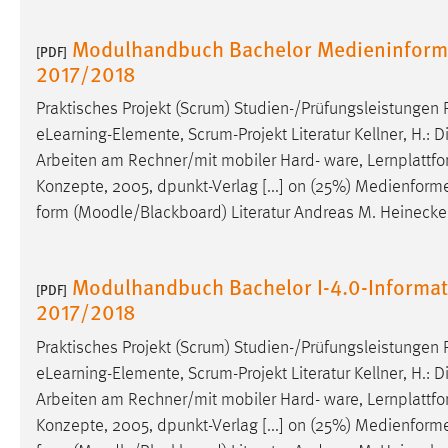
Anbieter:
Google Ireland Limited
Modulhandbuch Bachelor Medieninforma
[PDF]
Zweck:
Conversion-Tracking
2017/2018
Cookie Laufzeit:
3 Monate
Praktisches Projekt (Scrum) Studien-/Prüfungsleistungen 
eLearning-Elemente, Scrum-Projekt Literatur Kellner, H.: 
Facebook Pixel
Arbeiten am Rechner/mit mobiler Hard- ware, Lernplattfo
Konzepte, 2005, dpunkt-Verlag [...] on (25%) Medienforme
Name:
_fbp
form (
Moodle
/Blackboard) Literatur Andreas M. Heinecke
Anbieter:
Facebook
Zweck:
Conversion-Tracking
Modulhandbuch Bachelor I-4.0-Informat
[PDF]
2017/2018
Cookie Laufzeit:
3 Monate
Praktisches Projekt (Scrum) Studien-/Prüfungsleistungen 
eLearning-Elemente, Scrum-Projekt Literatur Kellner, H.: 
EXTERNE MEDIEN
Arbeiten am Rechner/mit mobiler Hard- ware, Lernplattfo
Um Inhalte von Videoplattformen und Social Media
Konzepte, 2005, dpunkt-Verlag [...] on (25%) Medienforme
Plattformen anzeigen zu können, werden von diesen