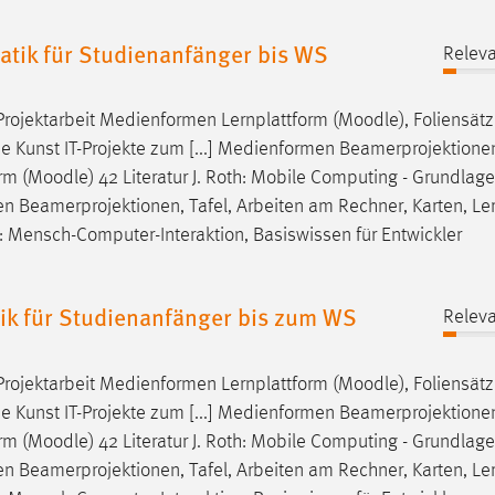
tik für Studienanfänger bis WS
Releva
Projektarbeit Medienformen Lernplattform (
Moodle
), Foliensätz
Die Kunst IT-Projekte zum [...] Medienformen Beamerprojektionen
rm (
Moodle
) 42 Literatur J. Roth: Mobile Computing - Grundlage
n Beamerprojektionen, Tafel, Arbeiten am Rechner, Karten, Ler
: Mensch-Computer-Interaktion, Basiswissen für Entwickler
ik für Studienanfänger bis zum WS
Releva
Projektarbeit Medienformen Lernplattform (
Moodle
), Foliensätz
Die Kunst IT-Projekte zum [...] Medienformen Beamerprojektionen
rm (
Moodle
) 42 Literatur J. Roth: Mobile Computing - Grundlage
n Beamerprojektionen, Tafel, Arbeiten am Rechner, Karten, Ler