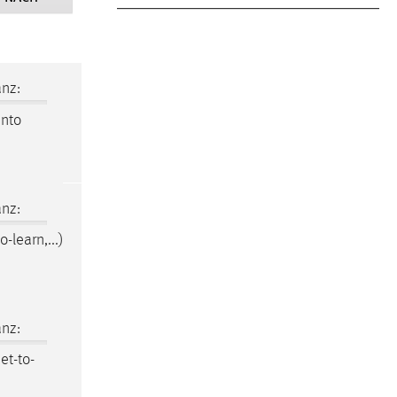
nz:
into
nz:
o-learn,...)
nz:
et-to-