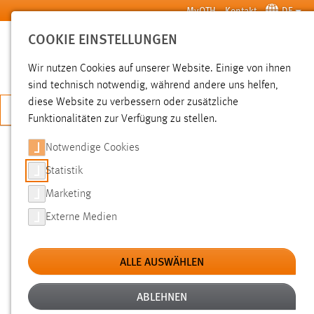
Zum Hauptinhalt springen
MyOTH
Kontakt
DE
COOKIE EINSTELLUNGEN
SUCHE
Wir nutzen Cookies auf unserer Website. Einige von ihnen
sind technisch notwendig, während andere uns helfen,
diese Website zu verbessern oder zusätzliche
JETZT BEWERBEN
Funktionalitäten zur Verfügung zu stellen.
Notwendige Cookies
SUCHE
Statistik
Marketing
FILTER
Externe Medien
Typ
ALLE AUSWÄHLEN
Erstellungsdatum
ABLEHNEN