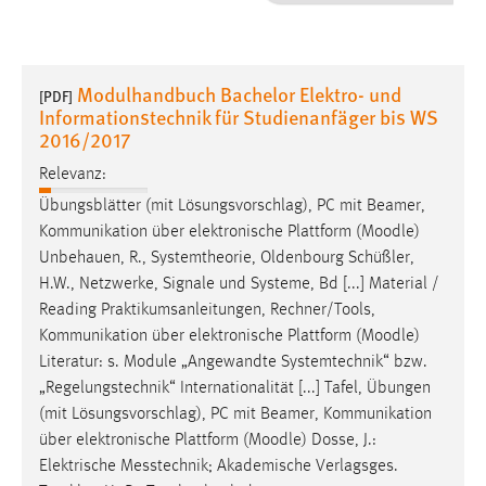
1 Jahr
Performance
Modulhandbuch Bachelor Elektro- und
[PDF]
Informationstechnik für Studienanfäger bis WS
Name:
2016/2017
staticfilecache
Relevanz:
Zweck:
Übungsblätter (mit Lösungsvorschlag), PC mit Beamer,
Für performante Seitenauslieferung wird in diesem Cookie
Kommunikation über elektronische Plattform (
Moodle
)
gespeichert, ob man eingeloggt ist.
Unbehauen, R., Systemtheorie, Oldenbourg Schüßler,
H.W., Netzwerke, Signale und Systeme, Bd [...] Material /
Sprachpräferenz
Reading Praktikumsanleitungen, Rechner/Tools,
Kommunikation über elektronische Plattform (
Moodle
)
Name:
Literatur: s. Module „Angewandte Systemtechnik“ bzw.
site-language-preference
„Regelungstechnik“ Internationalität [...] Tafel, Übungen
Zweck:
(mit Lösungsvorschlag), PC mit Beamer, Kommunikation
Das Cookie speichert die gewählte Sprache der Website.
über elektronische Plattform (
Moodle
) Dosse, J.:
Elektrische Messtechnik; Akademische Verlagsges.
Cookie Laufzeit: