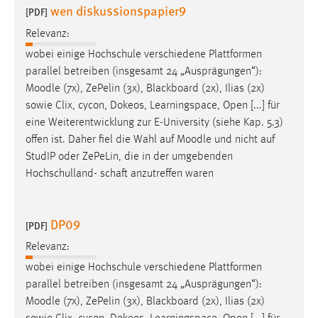
wen diskussionspapier9
[PDF]
Relevanz:
wobei einige Hochschule verschiedene Plattformen
parallel betreiben (insgesamt 24 „Ausprägungen“):
Moodle
(7x), ZePelin (3x), Blackboard (2x), Ilias (2x)
sowie Clix, cycon, Dokeos, Learningspace, Open [...] für
eine Weiterentwicklung zur E-University (siehe Kap. 5.3)
offen ist. Daher fiel die Wahl auf
Moodle
und nicht auf
StudIP oder ZePeLin, die in der umgebenden
Hochschulland- schaft anzutreffen waren
DP09
[PDF]
Relevanz:
wobei einige Hochschule verschiedene Plattformen
parallel betreiben (insgesamt 24 „Ausprägungen“):
Moodle
(7x), ZePelin (3x), Blackboard (2x), Ilias (2x)