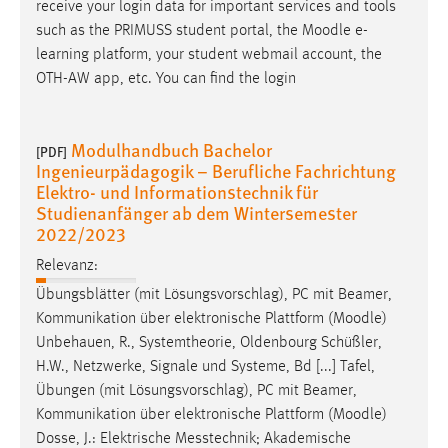
receive your login data for important services and tools
such as the PRIMUSS student portal, the
Moodle
e-
learning platform, your student webmail account, the
OTH-AW app, etc. You can find the login
Modulhandbuch Bachelor
[PDF]
Ingenieurpädagogik – Berufliche Fachrichtung
Elektro- und Informationstechnik für
Studienanfänger ab dem Wintersemester
2022/2023
Relevanz:
Übungsblätter (mit Lösungsvorschlag), PC mit Beamer,
Kommunikation über elektronische Plattform (
Moodle
)
Unbehauen, R., Systemtheorie, Oldenbourg Schüßler,
H.W., Netzwerke, Signale und Systeme, Bd [...] Tafel,
Übungen (mit Lösungsvorschlag), PC mit Beamer,
Kommunikation über elektronische Plattform (
Moodle
)
Dosse, J.: Elektrische Messtechnik; Akademische