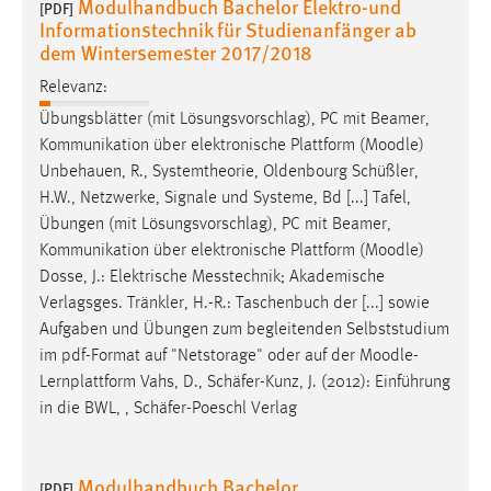
Modulhandbuch Bachelor Elektro-und
[PDF]
Conversion-Tracking
Informationstechnik für Studienanfänger ab
dem Wintersemester 2017/2018
Cookie Laufzeit:
3 Monate
Relevanz:
Übungsblätter (mit Lösungsvorschlag), PC mit Beamer,
Kommunikation über elektronische Plattform (
Moodle
)
Facebook Pixel
Unbehauen, R., Systemtheorie, Oldenbourg Schüßler,
Name:
H.W., Netzwerke, Signale und Systeme, Bd [...] Tafel,
_fbp
Übungen (mit Lösungsvorschlag), PC mit Beamer,
Kommunikation über elektronische Plattform (
Moodle
)
Anbieter:
Dosse, J.: Elektrische Messtechnik; Akademische
Facebook
Verlagsges. Tränkler, H.-R.: Taschenbuch der [...] sowie
Zweck:
Aufgaben und Übungen zum begleitenden Selbststudium
Conversion-Tracking
im pdf-Format auf "Netstorage" oder auf der
Moodle
-
Lernplattform Vahs, D., Schäfer-Kunz, J. (2012): Einführung
Cookie Laufzeit:
in die BWL, , Schäfer-Poeschl Verlag
3 Monate
Modulhandbuch Bachelor
[PDF]