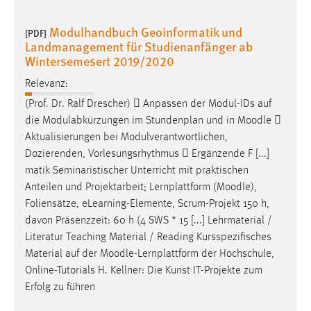
Zweck:
Dieser Cookie ist notwendig um sich an der Website
Modulhandbuch Geoinformatik und
[PDF]
einloggen zu können.
Landmanagement für Studienanfänger ab
Wintersemesert 2019/2020
Cookie Laufzeit:
24 Stunden
Relevanz:
(Prof. Dr. Ralf Drescher)  Anpassen der Modul-IDs auf
die Modulabkürzungen im Stundenplan und in
Moodle

STATISTIK
Aktualisierungen bei Modulverantwortlichen,
Dozierenden, Vorlesungsrhythmus  Ergänzende F [...]
Statistik Cookies erfassen Informationen anonym.
matik Seminaristischer Unterricht mit praktischen
Diese Informationen helfen uns zu verstehen, wie
Anteilen und Projektarbeit; Lernplattform (
Moodle
),
unsere Besucher unsere Website nutzen.
Foliensätze, eLearning-Elemente, Scrum-Projekt 150 h,
davon Präsenzzeit: 60 h (4 SWS * 15 [...] Lehrmaterial /
Matomo
Literatur Teaching Material / Reading Kursspezifisches
Name:
Material auf der
Moodle
-Lernplattform der Hochschule,
_pk_ref, _pk_cvar, _pk_id, _pk_ses
Online-Tutorials H. Kellner: Die Kunst IT-Projekte zum
Erfolg zu führen
Zweck:
Zugriffsstatistik