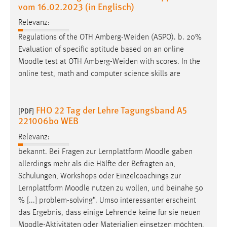
vom 16.02.2023 (in Englisch)
Relevanz:
Regulations of the OTH Amberg-Weiden (ASPO). b. 20%
Evaluation of specific aptitude based on an online
Moodle
test at OTH Amberg-Weiden with scores. In the
online test, math and computer science skills are
FHO 22 Tag der Lehre Tagungsband A5
[PDF]
221006bo WEB
Relevanz:
bekannt. Bei Fragen zur Lernplattform
Moodle
gaben
allerdings mehr als die Hälfte der Befragten an,
Schulungen, Workshops oder Einzelcoachings zur
Lernplattform
Moodle
nutzen zu wollen, und beinahe 50
% [...] problem-solving“. Umso interessanter erscheint
das Ergebnis, dass einige Lehrende keine für sie neuen
Moodle
-Aktivitäten oder Materialien einsetzen möchten,