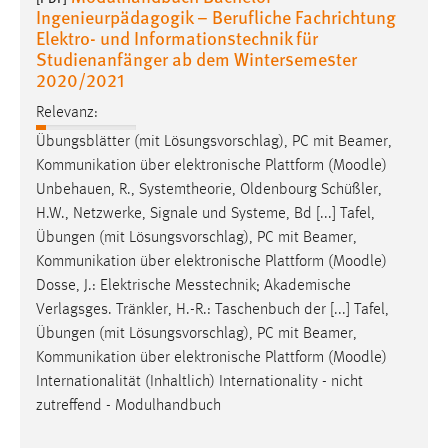
EXTERNE MEDIEN
Ingenieurpädagogik – Berufliche Fachrichtung
Elektro- und Informationstechnik für
Um Inhalte von Videoplattformen und Social Media
Studienanfänger ab dem Wintersemester
Plattformen anzeigen zu können, werden von diesen
2020/2021
externen Medien Cookies gesetzt.
Relevanz:
YouTube
Übungsblätter (mit Lösungsvorschlag), PC mit Beamer,
Kommunikation über elektronische Plattform (
Moodle
)
Unbehauen, R., Systemtheorie, Oldenbourg Schüßler,
Vimeo
H.W., Netzwerke, Signale und Systeme, Bd [...] Tafel,
Übungen (mit Lösungsvorschlag), PC mit Beamer,
Kommunikation über elektronische Plattform (
Moodle
)
Dosse, J.: Elektrische Messtechnik; Akademische
Verlagsges. Tränkler, H.-R.: Taschenbuch der [...] Tafel,
Übungen (mit Lösungsvorschlag), PC mit Beamer,
Kommunikation über elektronische Plattform (
Moodle
)
Internationalität (Inhaltlich) Internationality - nicht
zutreffend - Modulhandbuch