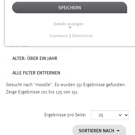
SPEICHERN
Alter
Details anzeigen
SUCHEN
Impressum
|
Datenschutz
NOTWENDIGE COOKIES
TYP: DATEIEN
Aktive Filter:
Notwendige Cookies ermöglichen grundlegende
ALTER: ÜBER EIN JAHR
Funktionen und sind für die einwandfreie Funktion der
Website erforderlich.
ALLE FILTER ENTFERNEN
Einverständnis
Gesucht nach "moodle".
Es wurden 151 Ergebnisse gefunden.
Name:
Zeige Ergebnisse 101 bis 125 von 151.
cookie_consent
Zweck:
Ergebnisse pro Seite:
Dieser Cookie speichert die ausgewählten Einverständnis-
Optionen des Benutzers
SORTIEREN NACH
Cookie Laufzeit: