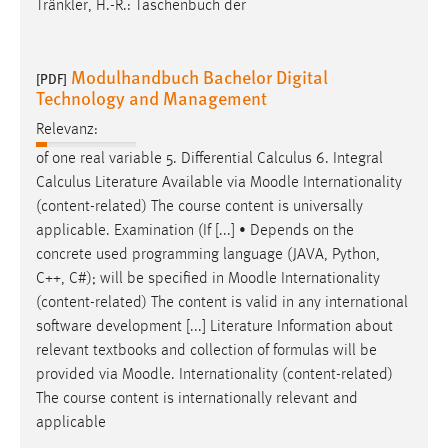
Tränkler, H.-R.: Taschenbuch der
30 Tage
Chat
Modulhandbuch Bachelor Digital
[PDF]
Technology and Management
Name:
MibewSessionID, MIBEW_UserID, mibew_locale, mibew-
Relevanz:
chat-frame-style-5e9dbeb1811c0446
of one real variable 5. Differential Calculus 6. Integral
Calculus Literature Available via
Moodle
Internationality
Zweck:
Wird benötigt um die Chatfunktion nutzen zu können.
(content-related) The course content is universally
applicable. Examination (If [...] • Depends on the
Cookie Laufzeit:
concrete used programming language (JAVA, Python,
MibewSessionID, mibew-chat-frame-style-
C++, C#); will be specified in
Moodle
Internationality
5e9dbeb1811c0446 = Sitzungslaufzeit, mibew_locale = 3
(content-related) The content is valid in any international
Jahre, MIBEW_UserID = 1 Jahr
software development [...] Literature Information about
relevant textbooks and collection of formulas will be
Login
provided via
Moodle
. Internationality (content-related)
The course content is internationally relevant and
Name:
applicable
fe_user, be_user, be_lastLoginProvider