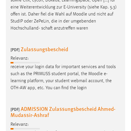
sowie Clix, cycon, Dokeos, Learningspace, Open [...] für
eine Weiterentwicklung zur E-University (siehe Kap. 5.3)
offen ist. Daher fiel die Wahl auf
Moodle
und nicht auf
StudIP oder ZePeLin, die in der umgebenden
Hochschulland- schaft anzutreffen waren
Zulassungsbescheid
[PDF]
Relevanz:
receive your login data for important services and tools
such as the PRIMUSS student portal, the
Moodle
e-
learning platform, your student webmail account, the
OTH-AW app, etc. You can find the login
ADMISSION Zulassungsbescheid Ahmed-
[PDF]
Mudassir-Ashraf
Relevanz: