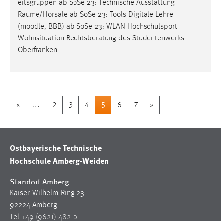
eitsgruppen ab SoSe 23: Technische Ausstattung
Räume/Hörsäle ab SoSe 23: Tools Digitale Lehre
(
moodle
, BBB) ab SoSe 23: WLAN Hochschulsport
Wohnsituation Rechtsberatung des Studentenwerks
Oberfranken
«
....
2
3
4
5
6
7
»
Ostbayerische Technische
Hochschule Amberg-Weiden
Standort Amberg
Kaiser-Wilhelm-Ring 23
92224 Amberg
Tel
+49 (9621) 482-0