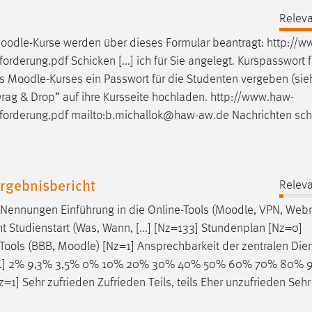
Releva
oodle
-Kurse werden über dieses Formular beantragt: http://
orderung.pdf Schicken [...] ich für Sie angelegt. Kurspasswort f
es
Moodle
-Kurses ein Passwort für die Studenten vergeben (sie
„Drag & Drop“ auf ihre Kursseite hochladen. http://www.haw-
forderung.pdf mailto:b.michallok@haw-aw.de Nachrichten sch
rgebnisbericht
Releva
Nennungen Einführung in die Online-Tools (
Moodle
, VPN, Webm
 Studienstart (Was, Wann, [...] [Nz=133] Stundenplan [Nz=0]
-Tools (BBB,
Moodle
) [Nz=1] Ansprechbarkeit der zentralen Die
ce [...] 2% 9,3% 3,5% 0% 10% 20% 30% 40% 50% 60% 70% 80%
z=1] Sehr zufrieden Zufrieden Teils, teils Eher unzufrieden Sehr