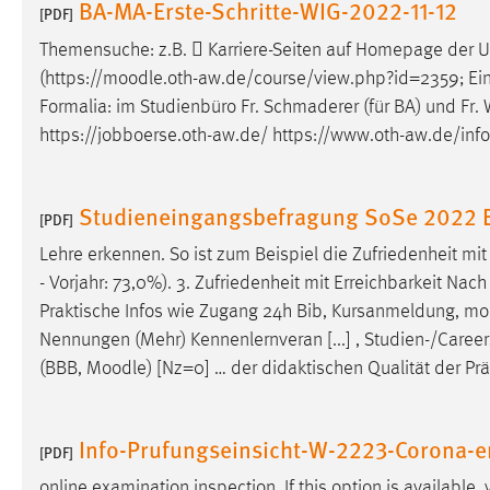
BA-MA-Erste-Schritte-WIG-2022-11-12
[PDF]
externen Medien Cookies gesetzt.
Themensuche: z.B.  Karriere-Seiten auf Homepage der
YouTube
(https://
moodle
.oth-aw.de/course/view.php?id=2359; Eins
Formalia: im Studienbüro Fr. Schmaderer (für BA) und Fr. W
https://jobboerse.oth-aw.de/ https://www.oth-aw.de/inf
Vimeo
Studieneingangsbefragung SoSe 2022 E
[PDF]
Lehre erkennen. So ist zum Beispiel die Zufriedenheit mi
- Vorjahr: 73,0%). 3. Zufriedenheit mit Erreichbarkeit Nach
Praktische Infos wie Zugang 24h Bib, Kursanmeldung,
mo
Nennungen (Mehr) Kennenlernveran [...] , Studien-/Careers
(BBB,
Moodle
) [Nz=0] … der didaktischen Qualität der P
Info-Prufungseinsicht-W-2223-Corona-e
[PDF]
online examination inspection. If this option is available,