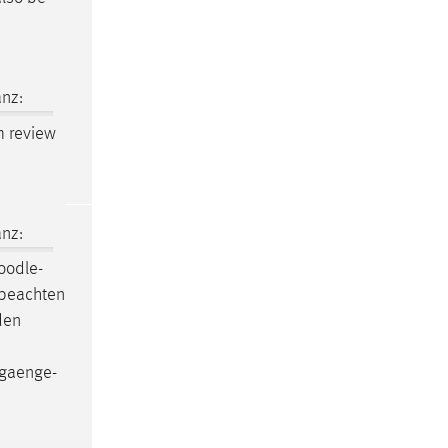
nz:
am review
nz:
oodle
-
 beachten
den
ngaenge-