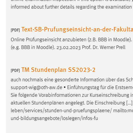
informed about further details regarding the examination 
Text-SB-Prufungseinsicht-an-der-Fakul
[PDF]
Online Prüfungseinsicht anzubieten (z.B. BBB in
Moodle
)
(e.g. BBB in
Moodle
). 23.02.2023 Prof. Dr. Werner Prell
TM Stundenplan SS2023-2
[PDF]
auch nochmals eine gesonderte Information über das Sch
support-wig@oth-aw.de • Einführungstag für die Erstseme
Sie folgende Vorabinformationen zur Kurseinschreibung 
aktuellen Stundenplänen angelegt. Die Einschreibung [...
leben/services/stunden-und-pruefungsplaene/ mailto:
m
und-bildungsangebote/loslegen/infos-fu