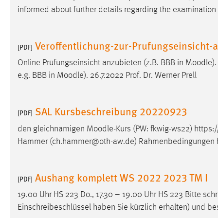
informed about further details regarding the examination 
Matomo
Name:
_pk_ref, _pk_cvar, _pk_id, _pk_ses
Veroffentlichung-zur-Prufungseinsicht
[PDF]
Zweck:
Zugriffsstatistik
Online Prüfungseinsicht anzubieten (z.B. BBB in
Moodle
)
e.g. BBB in
Moodle
). 26.7.2022 Prof. Dr. Werner Prell
Cookie Laufzeit:
Max. 13 Monate
SAL Kursbeschreibung 20220923
[PDF]
MARKETING
den gleichnamigen
Moodle
-Kurs (PW: fkwig-ws22) https:/
Marketing Cookies werden von Drittanbietern
Hammer (ch.hammer@oth-aw.de) Rahmenbedingungen ht
verwendet, um personalisierte Werbung anzuzeigen.
Sie tun dies, indem sie Besucher über Websites
hinweg verfolgen.
Aushang komplett WS 2022 2023 TM I
[PDF]
Google Ads
19.00 Uhr HS 223 Do., 17.30 – 19.00 Uhr HS 223 Bitte schr
Einschreibeschlüssel haben Sie kürzlich erhalten) und be
Name:
_gcl_au