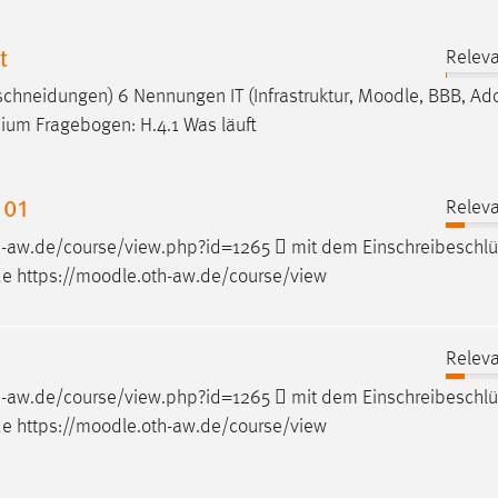
t
Releva
chneidungen) 6 Nennungen IT (Infrastruktur,
Moodle
, BBB, Ad
ium Fragebogen: H.4.1 Was läuft
 01
Releva
h-aw.de/course/view.php?id=1265  mit dem Einschreibeschlü
 https://
moodle
.oth-aw.de/course/view
Releva
h-aw.de/course/view.php?id=1265  mit dem Einschreibeschlü
 https://
moodle
.oth-aw.de/course/view