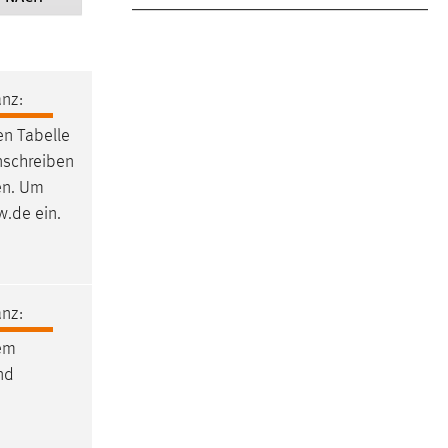
nz:
en Tabelle
nschreiben
ten. Um
w.de ein.
nz:
rem
und