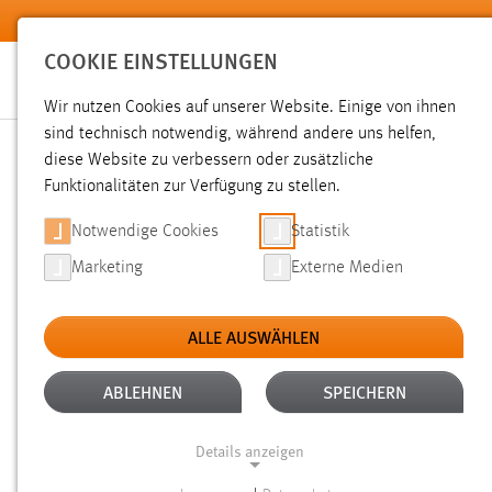
Zum Hauptinhalt springen
COOKIE EINSTELLUNGEN
Wir nutzen Cookies auf unserer Website. Einige von ihnen
sind technisch notwendig, während andere uns helfen,
diese Website zu verbessern oder zusätzliche
SUCHE
Funktionalitäten zur Verfügung zu stellen.
Notwendige Cookies
Statistik
Marketing
Externe Medien
ALLE AUSWÄHLEN
TYP: DATEIEN
ALTER: ÜBER EIN JAHR
Aktive Filter:
ABLEHNEN
SPEICHERN
Gesucht nach "moodle".
Es wurden 59 Ergebnisse gefunde
Details anzeigen