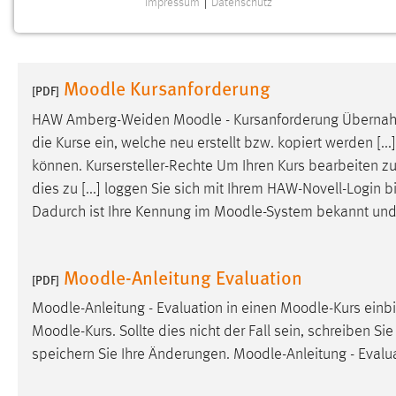
Impressum
|
Datenschutz
NOTWENDIGE COOKIES
Notwendige Cookies ermöglichen grundlegende
Funktionen und sind für die einwandfreie Funktion der
Moodle Kursanforderung
Website erforderlich.
[PDF]
HAW Amberg-Weiden
Moodle
- Kursanforderung Überna
Einverständnis
die Kurse ein, welche neu erstellt bzw. kopiert werden [..
können. Kursersteller-Rechte Um Ihren Kurs bearbeiten 
Name:
cookie_consent
dies zu [...] loggen Sie sich mit Ihrem HAW-Novell-Login b
Zweck:
Dieser Cookie speichert die
Dadurch ist Ihre Kennung im
Moodle
-System bekannt und
ausgewählten Einverständnis-Optionen
des Benutzers
Cookie Laufzeit:
Moodle-Anleitung Evaluation
1 Jahr
[PDF]
Moodle
-Anleitung - Evaluation in einen
Moodle
-Kurs einb
Performance
Moodle
-Kurs. Sollte dies nicht der Fall sein, schreiben Si
speichern Sie Ihre Änderungen.
Moodle
-Anleitung - Evalu
Name:
staticfilecache
Zweck:
Für performante Seitenauslieferung wird