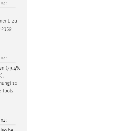
nz:
ner  zu
d=2359
nz:
gen (79,4%
),
nung) 12
e-Tools
nz:
also be