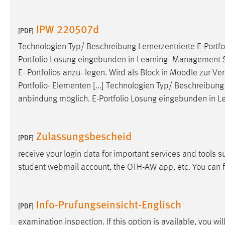
Cookie Laufzeit:
MibewSessionID, mibew-chat-frame-
style-5e9dbeb1811c0446 =
IPW 220507d
[PDF]
Sitzungslaufzeit, mibew_locale = 3
Jahre, MIBEW_UserID = 1 Jahr
Technologien Typ/ Beschreibung Lernerzentrierte E-Portf
Portfolio Lösung eingebunden in Learning- Management Sy
Login
E- Portfolios anzu- legen. Wird als Block in
Moodle
zur Ver
Portfolio- Elementen [...] Technologien Typ/ Beschreibun
Name:
fe_user, be_user, be_lastLoginProvider
anbindung möglich. E-Portfolio Lösung eingebunden in 
Zweck:
Dieser Cookie ist notwendig um sich an
der Website einloggen zu können.
Zulassungsbescheid
[PDF]
Cookie Laufzeit:
24 Stunden
receive your login data for important services and tools 
student webmail account, the OTH-AW app, etc. You can f
STATISTIK
Statistik Cookies erfassen Informationen anonym.
Info-Prufungseinsicht-Englisch
[PDF]
Diese Informationen helfen uns zu verstehen, wie
examination inspection. If this option is available, you wi
unsere Besucher unsere Website nutzen.