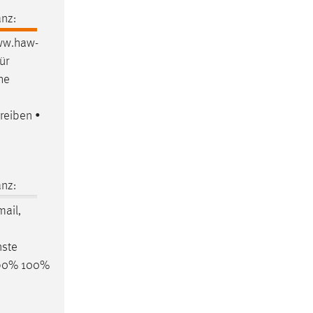
nz:
www.haw-
ür
he
reiben •
nz:
ail,
nste
 90% 100%