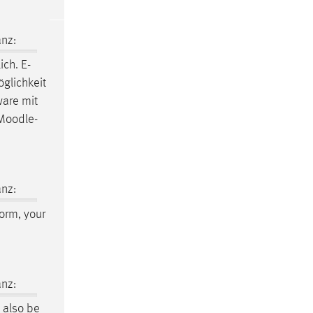
nz:
ch. E-
glichkeit
ware mit
Moodle
-
nz:
form, your
nz:
 also be