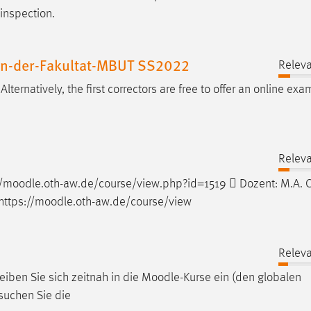
inspection.
-an-der-Fakultat-MBUT SS2022
Releva
. Alternatively, the first correctors are free to offer an online ex
Releva
/
moodle
.oth-aw.de/course/view.php?id=1519  Dozent: M.A. C
tps://
moodle
.oth-aw.de/course/view
Releva
eiben Sie sich zeitnah in die
Moodle
-Kurse ein (den globalen
suchen Sie die