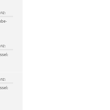
nz:
obe-
nz:
ssel:
nz:
ssel: