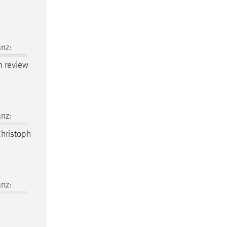
nz:
am review
nz:
hristoph
nz: