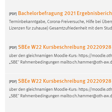
Anbieter:
Google Ireland Limited
Bachelorbefragung 2021 Ergebnisberich
[PDF]
Zweck:
Conversion-Tracking
Terminbekanntgabe, Corona-Freiversuche, Hilfe bei Übers
Cookie Laufzeit:
3 Monate
Lizenzen für zuhause) Gesamtzufriedenheit mit dem Stud
Facebook Pixel
SBEe W22 Kursbeschreibung 20220928
[PDF]
Name:
_fbp
über den gleichnamigen
Moodle
-Kurs: https://
moodle
.ot
Anbieter:
Facebook
„SBE" Rahmenbedingungen mailto:ch.hammer@oth-aw.de
Zweck:
Conversion-Tracking
Cookie Laufzeit:
3 Monate
SBEe W22 Kursbeschreibung 20220928
[PDF]
über den gleichnamigen
Moodle
-Kurs: https://
moodle
.ot
„SBE" Rahmenbedingungen mailto:ch.hammer@oth-aw.de
EXTERNE MEDIEN
Um Inhalte von Videoplattformen und Social Media
Plattformen anzeigen zu können, werden von diesen