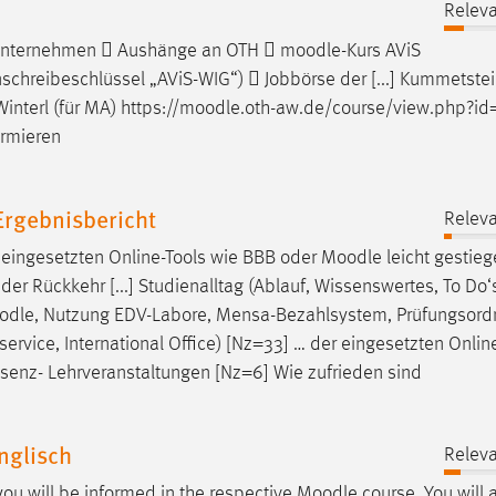
Releva
 Unternehmen  Aushänge an OTH 
moodle
-Kurs AViS
chreibeschlüssel „AViS-WIG“)  Jobbörse der [...] Kummetstei
interl (für MA) https://
moodle
.oth-aw.de/course/view.php?i
ormieren
rgebnisbericht
Releva
t eingesetzten Online-Tools wie BBB oder
Moodle
leicht gestie
 der Rückkehr [...] Studienalltag (Ablauf, Wissenswertes, To Do‘s
odle
, Nutzung EDV-Labore, Mensa-Bezahlsystem, Prüfungsord
ervice, International Office) [Nz=33] … der eingesetzten Onlin
räsenz- Lehrveranstaltungen [Nz=6] Wie zufrieden sind
nglisch
Releva
 you will be informed in the respective
Moodle
course. You will 