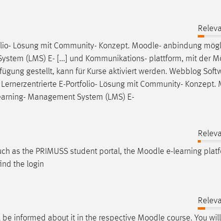
Releva
olio- Lösung mit Community- Konzept.
Moodle
- anbindung mögli
stem (LMS) E- [...] und Kommunikations- plattform, mit der Mö
fügung gestellt, kann für Kurse aktiviert werden. Webblog Soft
g Lernerzentrierte E-Portfolio- Lösung mit Community- Konzept.
Learning- Management System (LMS) E-
Releva
such as the PRIMUSS student portal, the
Moodle
e-learning plat
ind the login
Releva
ll be informed about it in the respective
Moodle
course. You will