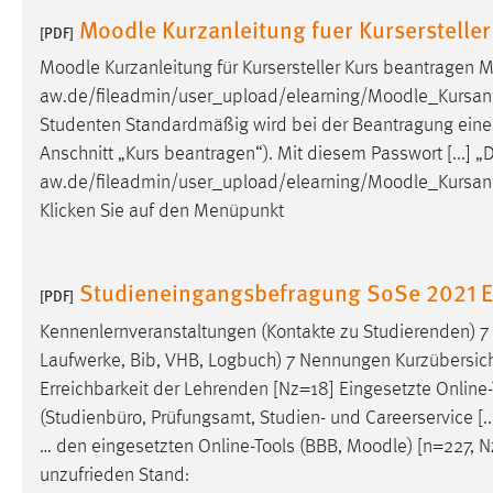
in diesem Cookie gespeichert, ob man
Moodle Kurzanleitung fuer Kursersteller
[PDF]
eingeloggt ist.
Moodle
Kurzanleitung für Kursersteller Kurs beantragen
M
aw.de/fileadmin/user_upload/elearning/
Moodle
_Kursanf
Sprachpräferenz
Studenten Standardmäßig wird bei der Beantragung ein
Name:
site-language-preference
Anschnitt „Kurs beantragen“). Mit diesem Passwort [...] 
aw.de/fileadmin/user_upload/elearning/
Moodle
_Kursan
Zweck:
Das Cookie speichert die gewählte
Klicken Sie auf den Menüpunkt
Sprache der Website.
Cookie Laufzeit:
30 Tage
Studieneingangsbefragung SoSe 2021 E
[PDF]
Chat
Kennenlernveranstaltungen (Kontakte zu Studierenden) 7 
Laufwerke, Bib, VHB, Logbuch) 7 Nennungen Kurzübersicht
Name:
MibewSessionID, MIBEW_UserID,
Erreichbarkeit der Lehrenden [Nz=18] Eingesetzte Online
mibew_locale, mibew-chat-frame-style-
5e9dbeb1811c0446
(Studienbüro, Prüfungsamt, Studien- und Careerservi
… den eingesetzten Online-Tools (BBB,
Moodle
) [n=227, N
Zweck:
Wird benötigt um die Chatfunktion
unzufrieden Stand:
nutzen zu können.