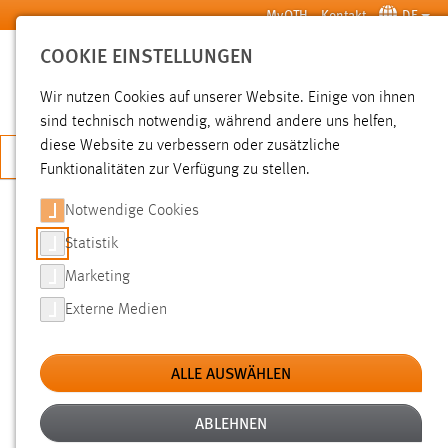
Zum Hauptinhalt springen
MyOTH
Kontakt
DE
COOKIE EINSTELLUNGEN
SUCHE
Wir nutzen Cookies auf unserer Website. Einige von ihnen
sind technisch notwendig, während andere uns helfen,
diese Website zu verbessern oder zusätzliche
JETZT BEWERBEN
Funktionalitäten zur Verfügung zu stellen.
Notwendige Cookies
SUCHE
Statistik
Marketing
FILTER
Externe Medien
Erstellungsdatum
ALLE AUSWÄHLEN
SUCHEN
ABLEHNEN