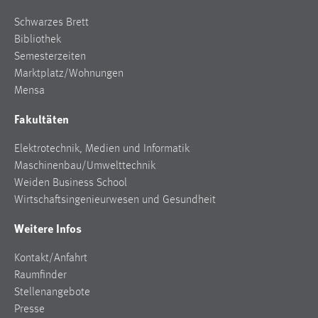
30 Tage
Schwarzes Brett
Bibliothek
Chat
Semesterzeiten
Marktplatz/Wohnungen
Name:
MibewSessionID, MIBEW_UserID, mibew_locale, mibew-
Mensa
chat-frame-style-5e9dbeb1811c0446
Fakultäten
Zweck:
Wird benötigt um die Chatfunktion nutzen zu können.
Elektrotechnik, Medien und Informatik
Maschinenbau/Umwelttechnik
Cookie Laufzeit:
Weiden Business School
MibewSessionID, mibew-chat-frame-style-
Wirtschaftsingenieurwesen und Gesundheit
5e9dbeb1811c0446 = Sitzungslaufzeit, mibew_locale = 3
Jahre, MIBEW_UserID = 1 Jahr
Weitere Infos
Login
Kontakt/Anfahrt
Raumfinder
Name:
Stellenangebote
fe_user, be_user, be_lastLoginProvider
Presse