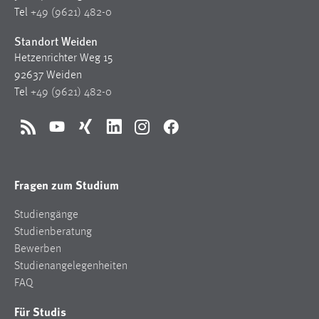
1 Jahr
Tel
+49 (9621) 482-0
Standort Weiden
Performance
Hetzenrichter Weg 15
92637 Weiden
Name:
Tel
+49 (9621) 482-0
staticfilecache
Zweck:
RSS
YouTube
Xing
LinkedIn
Instagram
Facebook
Für performante Seitenauslieferung wird in diesem Cookie
gespeichert, ob man eingeloggt ist.
Fragen zum Studium
Sprachpräferenz
Studiengänge
Name:
Studienberatung
site-language-preference
Bewerben
Zweck:
Studienangelegenheiten
Das Cookie speichert die gewählte Sprache der Website.
FAQ
Cookie Laufzeit:
Für Studis