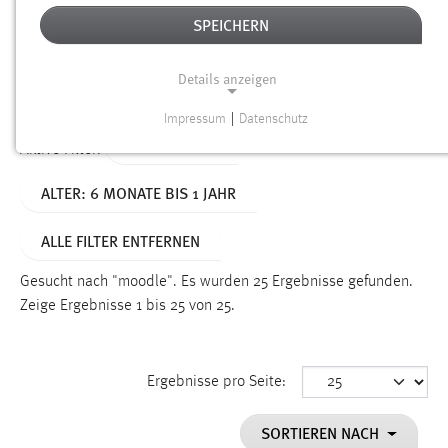
SPEICHERN
Alter
Details anzeigen
SUCHEN
Impressum
|
Datenschutz
NOTWENDIGE COOKIES
TYP: DATEIEN
Aktive Filter:
Notwendige Cookies ermöglichen grundlegende
ALTER: 6 MONATE BIS 1 JAHR
Funktionen und sind für die einwandfreie Funktion der
Website erforderlich.
ALLE FILTER ENTFERNEN
Einverständnis
Gesucht nach "moodle".
Es wurden 25 Ergebnisse gefunden.
Name:
Zeige Ergebnisse 1 bis 25 von 25.
cookie_consent
Zweck:
Ergebnisse pro Seite:
Dieser Cookie speichert die ausgewählten Einverständnis-
Optionen des Benutzers
SORTIEREN NACH
Cookie Laufzeit: