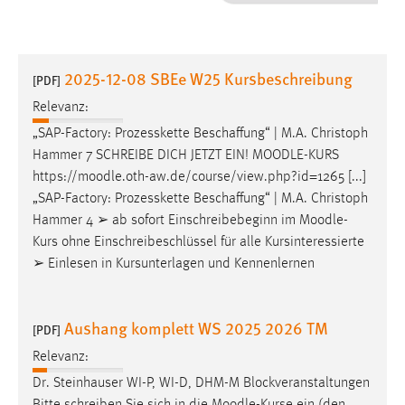
1 Jahr
Performance
2025-12-08 SBEe W25 Kursbeschreibung
[PDF]
Name:
Relevanz:
staticfilecache
„SAP-Factory: Prozesskette Beschaffung“ | M.A. Christoph
Hammer 7 SCHREIBE DICH JETZT EIN!
MOODLE
-KURS
Zweck:
https://
moodle
.oth-aw.de/course/view.php?id=1265 [...]
Für performante Seitenauslieferung wird in diesem Cookie
gespeichert, ob man eingeloggt ist.
„SAP-Factory: Prozesskette Beschaffung“ | M.A. Christoph
Hammer 4 ➢ ab sofort Einschreibebeginn im
Moodle
-
Kurs ohne Einschreibeschlüssel für alle Kursinteressierte
Sprachpräferenz
➢ Einlesen in Kursunterlagen und Kennenlernen
Name:
site-language-preference
Aushang komplett WS 2025 2026 TM
[PDF]
Zweck:
Relevanz:
Das Cookie speichert die gewählte Sprache der Website.
Dr. Steinhauser WI-P, WI-D, DHM-M Blockveranstaltungen
Cookie Laufzeit: