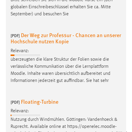
Bitte schreiben Sie sich in die
Moodle
-Kurse ein (den
30 Tage
globalen Einschreibeschlüssel erhalten Sie ca. Mitte
September) und besuchen Sie
Chat
Name:
Der Weg zur Professur - Chancen an unserer
[PDF]
MibewSessionID, MIBEW_UserID, mibew_locale, mibew-
Hochschule nutzen Kopie
chat-frame-style-5e9dbeb1811c0446
Relevanz:
Zweck:
überzeugten die klare Struktur der Folien sowie die
Wird benötigt um die Chatfunktion nutzen zu können.
verlässliche Kommunikation über die Lernplattform
Cookie Laufzeit:
Moodle
. Inhalte waren übersichtlich aufbereitet und
MibewSessionID, mibew-chat-frame-style-
Informationen jederzeit gut auffindbar. Sie hat sehr
5e9dbeb1811c0446 = Sitzungslaufzeit, mibew_locale = 3
Jahre, MIBEW_UserID = 1 Jahr
Floating-Turbine
[PDF]
Login
Relevanz:
Name:
Nutzung durch Windmühlen. Göttingen: Vandenhoeck &
fe_user, be_user, be_lastLoginProvider
Ruprecht. Available online at https://openelec.
moodle
-