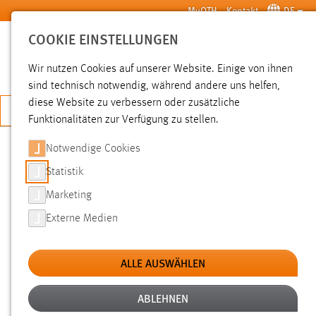
Zum Hauptinhalt springen
MyOTH
Kontakt
DE
COOKIE EINSTELLUNGEN
SUCHE
Wir nutzen Cookies auf unserer Website. Einige von ihnen
sind technisch notwendig, während andere uns helfen,
diese Website zu verbessern oder zusätzliche
JETZT BEWERBEN
Funktionalitäten zur Verfügung zu stellen.
Notwendige Cookies
SUCHE
Statistik
Marketing
FILTER
Externe Medien
Typ
ALLE AUSWÄHLEN
Erstellungsdatum
ABLEHNEN