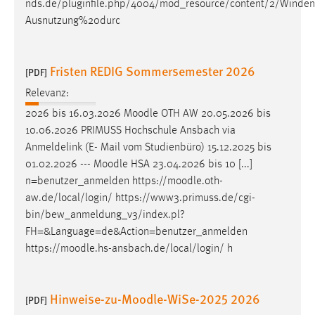
nds.de/pluginfile.php/4004/mod_resource/content/2/Wind
Zweck:
Ausnutzung%20durc
Dieser Cookie ist notwendig um sich an der Website
einloggen zu können.
Cookie Laufzeit:
Fristen REDIG Sommersemester 2026
[PDF]
24 Stunden
Relevanz:
2026 bis 16.03.2026
Moodle
OTH AW 20.05.2026 bis
10.06.2026 PRIMUSS Hochschule Ansbach via
STATISTIK
Anmeldelink (E- Mail vom Studienbüro) 15.12.2025 bis
Statistik Cookies erfassen Informationen anonym.
01.02.2026 ---
Moodle
HSA 23.04.2026 bis 10 [...]
Diese Informationen helfen uns zu verstehen, wie
n=benutzer_anmelden https://
moodle
.oth-
unsere Besucher unsere Website nutzen.
aw.de/local/login/ https://www3.primuss.de/cgi-
bin/bew_anmeldung_v3/index.pl?
Matomo
FH=&Language=de&Action=benutzer_anmelden
https://
moodle
.hs-ansbach.de/local/login/ h
Name:
_pk_ref, _pk_cvar, _pk_id, _pk_ses
Hinweise-zu-Moodle-WiSe-2025 2026
Zweck:
[PDF]
Zugriffsstatistik