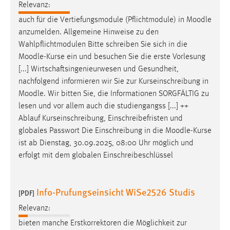
Relevanz:
Cookie Laufzeit:
auch für die Vertiefungsmodule (Pflichtmodule) in
Moodle
Max. 13 Monate
anzumelden. Allgemeine Hinweise zu den
Wahlpflichtmodulen Bitte schreiben Sie sich in die
Moodle
-Kurse ein und besuchen Sie die erste Vorlesung
[...] Wirtschaftsingenieurwesen und Gesundheit,
MARKETING
nachfolgend informieren wir Sie zur Kurseinschreibung in
Marketing Cookies werden von Drittanbietern
Moodle
. Wir bitten Sie, die Informationen SORGFÄLTIG zu
verwendet, um personalisierte Werbung anzuzeigen.
lesen und vor allem auch die studiengangss [...] ++
Sie tun dies, indem sie Besucher über Websites
Ablauf Kurseinschreibung, Einschreibefristen und
hinweg verfolgen.
globales Passwort Die Einschreibung in die
Moodle
-Kurse
ist ab Dienstag, 30.09.2025, 08:00 Uhr möglich und
Google Ads
erfolgt mit dem globalen Einschreibeschlüssel
Name:
_gcl_au
Info-Prufungseinsicht WiSe2526 Studis
[PDF]
Anbieter:
Relevanz:
Google Ireland Limited
bieten manche Erstkorrektoren die Möglichkeit zur
Zweck: