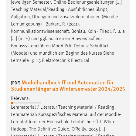
jeweiligen Semester, Online-Bedienungsanleitungen [...]
Teaching Material/Reading · Ausführliches Skript,
Aufgaben, Übungen und Zusatzinformationen (
Moodle
-
Lernumgebung) · Burkart, R. (2011):
Kommunikationswissenschaft. Böhlau, Köln · Friedl, F. u. a
[...] (in %) und ggf. auch einen Hinweis auf ein
Bonussystem führen ModA PrA: Details: Schriftlich
(
Moodle
) und mündlich am Beginn des Kurses Siehe
Lernziele 19 1.5 Elektrotechnik Electrical
Modulhandbuch IT und Automation für
[PDF]
Studienanfänger ab Wintersemester 2024/2025
Relevanz:
Lehrmaterial / Literatur Teaching Material / Reading
Lehrmaterial: Kursspezifisches Material auf der
Moodle
-
Lernplattform der Hochschule Lehrbücher:  T. White:
Hadoop: The Definitive Guide, O‘Reilly, 2015 [...]