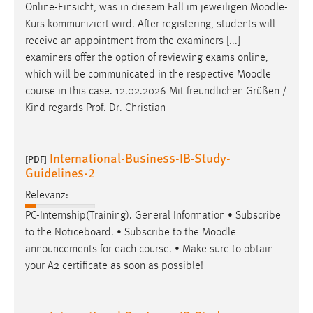
Online-Einsicht, was in diesem Fall im jeweiligen
Moodle
-
Conversion-Tracking
Kurs kommuniziert wird. After registering, students will
Cookie Laufzeit:
receive an appointment from the examiners [...]
3 Monate
examiners offer the option of reviewing exams online,
which will be communicated in the respective
Moodle
course in this case. 12.02.2026 Mit freundlichen Grüßen /
Facebook Pixel
Kind regards Prof. Dr. Christian
Name:
_fbp
International-Business-IB-Study-
[PDF]
Anbieter:
Guidelines-2
Facebook
Relevanz:
Zweck:
PC-Internship(Training). General Information • Subscribe
Conversion-Tracking
to the Noticeboard. • Subscribe to the
Moodle
Cookie Laufzeit:
announcements for each course. • Make sure to obtain
3 Monate
your A2 certificate as soon as possible!