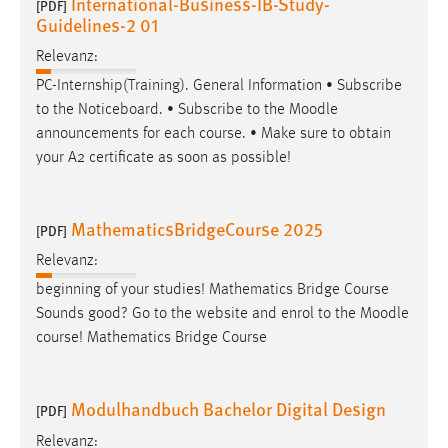
International-Business-IB-Study-
[PDF]
EXTERNE MEDIEN
Guidelines-2 01
Um Inhalte von Videoplattformen und Social Media
Relevanz:
Plattformen anzeigen zu können, werden von diesen
PC-Internship(Training). General Information • Subscribe
externen Medien Cookies gesetzt.
to the Noticeboard. • Subscribe to the
Moodle
YouTube
announcements for each course. • Make sure to obtain
your A2 certificate as soon as possible!
Vimeo
MathematicsBridgeCourse 2025
[PDF]
Relevanz:
beginning of your studies! Mathematics Bridge Course
Sounds good? Go to the website and enrol to the
Moodle
course! Mathematics Bridge Course
Modulhandbuch Bachelor Digital Design
[PDF]
Relevanz: