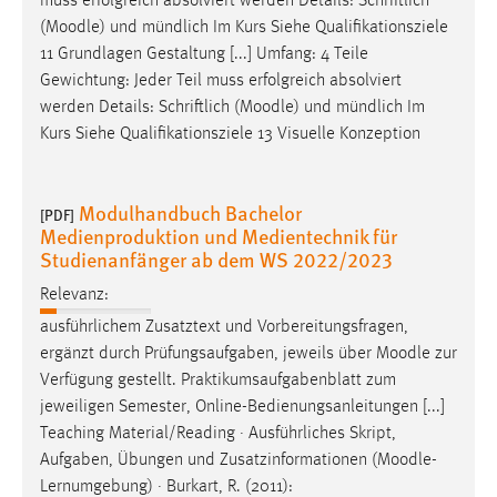
muss erfolgreich absolviert werden Details: Schriftlich
(
Moodle
) und mündlich Im Kurs Siehe Qualifikationsziele
11 Grundlagen Gestaltung [...] Umfang: 4 Teile
Gewichtung: Jeder Teil muss erfolgreich absolviert
werden Details: Schriftlich (
Moodle
) und mündlich Im
Kurs Siehe Qualifikationsziele 13 Visuelle Konzeption
Modulhandbuch Bachelor
[PDF]
Medienproduktion und Medientechnik für
Studienanfänger ab dem WS 2022/2023
Relevanz:
ausführlichem Zusatztext und Vorbereitungsfragen,
ergänzt durch Prüfungsaufgaben, jeweils über
Moodle
zur
Verfügung gestellt. Praktikumsaufgabenblatt zum
jeweiligen Semester, Online-Bedienungsanleitungen [...]
Teaching Material/Reading · Ausführliches Skript,
Aufgaben, Übungen und Zusatzinformationen (
Moodle
-
Lernumgebung) · Burkart, R. (2011):