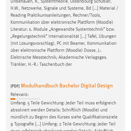
Unbehauen, R., Systemtheorie, Oldenbourg Schüßler,
H.W., Netzwerke, Signale und Systeme, Bd [...] Material /
Reading Praktikumsanleitungen, Rechner/Tools,
Kommunikation über elektronische Plattform (
Moodle
)
Literatur: s. Module „Angewandte Systemtechnik“ bzw.
„Regelungstechnik“ Internationalität [...] Tafel, Übungen
(mit Lösungsvorschlag), PC mit Beamer, Kommunikation
über elektronische Plattform (
Moodle
) Dosse, J.:
Elektrische Messtechnik; Akademische Verlagsges.
Tränkler, H.-R.: Taschenbuch der
Modulhandbuch Bachelor Digital Design
[PDF]
Relevanz:
Umfang: 5 Teile Gewichtung: Jeder Teil muss erfolgreich
absolviert werden Details: Schriftlich (
Moodle
) und
mündlich zu Beginn des Kurses siehe Qualifikationsziele
9 Typografie [...] Umfang: 2 Teile Gewichtung: Jeder Teil