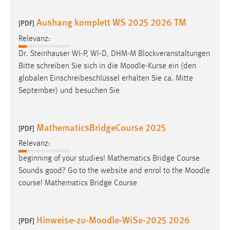
Cookie Laufzeit:
Aushang komplett WS 2025 2026 TM
[PDF]
Max. 13 Monate
Relevanz:
Dr. Steinhauser WI-P, WI-D, DHM-M Blockveranstaltungen
Bitte schreiben Sie sich in die
Moodle
-Kurse ein (den
MARKETING
globalen Einschreibeschlüssel erhalten Sie ca. Mitte
Marketing Cookies werden von Drittanbietern
September) und besuchen Sie
verwendet, um personalisierte Werbung anzuzeigen.
Sie tun dies, indem sie Besucher über Websites
hinweg verfolgen.
MathematicsBridgeCourse 2025
[PDF]
Relevanz:
Google Ads
beginning of your studies! Mathematics Bridge Course
Name:
Sounds good? Go to the website and enrol to the
Moodle
_gcl_au
course! Mathematics Bridge Course
Anbieter:
Google Ireland Limited
Hinweise-zu-Moodle-WiSe-2025 2026
[PDF]
Zweck: