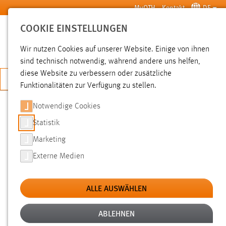
Zum Hauptinhalt springen
MyOTH
Kontakt
DE
COOKIE EINSTELLUNGEN
SUCHE
Wir nutzen Cookies auf unserer Website. Einige von ihnen
sind technisch notwendig, während andere uns helfen,
diese Website zu verbessern oder zusätzliche
JETZT BEWERBEN
Funktionalitäten zur Verfügung zu stellen.
Notwendige Cookies
SUCHE
Statistik
Marketing
FILTER
Externe Medien
Typ
ALLE AUSWÄHLEN
Erstellungsdatum
ABLEHNEN