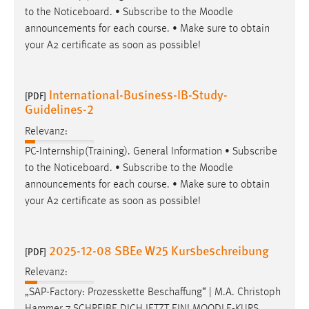
30 Tage
to the Noticeboard. • Subscribe to the
Moodle
announcements for each course. • Make sure to obtain
Chat
your A2 certificate as soon as possible!
Name:
MibewSessionID, MIBEW_UserID, mibew_locale, mibew-
International-Business-IB-Study-
[PDF]
chat-frame-style-5e9dbeb1811c0446
Guidelines-2
Zweck:
Relevanz:
Wird benötigt um die Chatfunktion nutzen zu können.
PC-Internship(Training). General Information • Subscribe
Cookie Laufzeit:
to the Noticeboard. • Subscribe to the
Moodle
MibewSessionID, mibew-chat-frame-style-
announcements for each course. • Make sure to obtain
5e9dbeb1811c0446 = Sitzungslaufzeit, mibew_locale = 3
your A2 certificate as soon as possible!
Jahre, MIBEW_UserID = 1 Jahr
2025-12-08 SBEe W25 Kursbeschreibung
[PDF]
Login
Relevanz:
Name:
„SAP-Factory: Prozesskette Beschaffung“ | M.A. Christoph
fe_user, be_user, be_lastLoginProvider