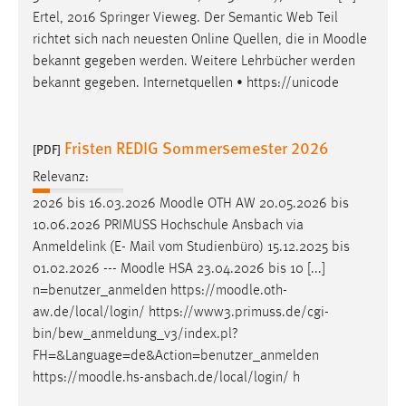
Ertel, 2016 Springer Vieweg. Der Semantic Web Teil
richtet sich nach neuesten Online Quellen, die in
Moodle
bekannt gegeben werden. Weitere Lehrbücher werden
bekannt gegeben. Internetquellen • https://unicode
Fristen REDIG Sommersemester 2026
[PDF]
Relevanz:
2026 bis 16.03.2026
Moodle
OTH AW 20.05.2026 bis
10.06.2026 PRIMUSS Hochschule Ansbach via
Anmeldelink (E- Mail vom Studienbüro) 15.12.2025 bis
01.02.2026 ---
Moodle
HSA 23.04.2026 bis 10 [...]
n=benutzer_anmelden https://
moodle
.oth-
aw.de/local/login/ https://www3.primuss.de/cgi-
bin/bew_anmeldung_v3/index.pl?
FH=&Language=de&Action=benutzer_anmelden
https://
moodle
.hs-ansbach.de/local/login/ h