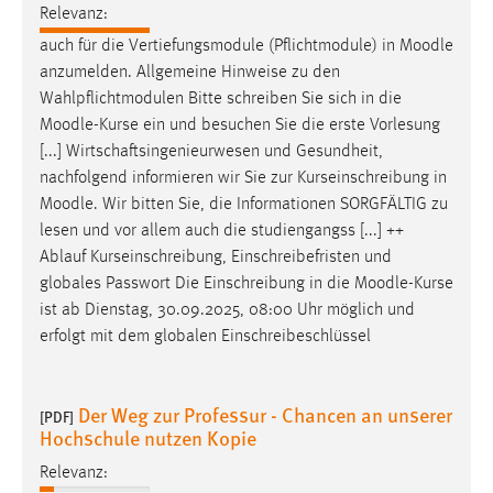
Relevanz:
Conversion-Tracking
auch für die Vertiefungsmodule (Pflichtmodule) in
Moodle
Cookie Laufzeit:
anzumelden. Allgemeine Hinweise zu den
3 Monate
Wahlpflichtmodulen Bitte schreiben Sie sich in die
Moodle
-Kurse ein und besuchen Sie die erste Vorlesung
Facebook Pixel
[...] Wirtschaftsingenieurwesen und Gesundheit,
nachfolgend informieren wir Sie zur Kurseinschreibung in
Name:
Moodle
. Wir bitten Sie, die Informationen SORGFÄLTIG zu
_fbp
lesen und vor allem auch die studiengangss [...] ++
Ablauf Kurseinschreibung, Einschreibefristen und
Anbieter:
globales Passwort Die Einschreibung in die
Moodle
-Kurse
Facebook
ist ab Dienstag, 30.09.2025, 08:00 Uhr möglich und
Zweck:
erfolgt mit dem globalen Einschreibeschlüssel
Conversion-Tracking
Cookie Laufzeit:
Der Weg zur Professur - Chancen an unserer
[PDF]
3 Monate
Hochschule nutzen Kopie
Relevanz: