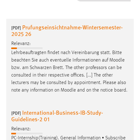
1 Jahr
Performance
Prufungseinsichtnahme-Wintersemester-
[PDF]
2025 26
Name:
staticfilecache
Relevanz:
Lehrbeauftragten findet nach Vereinbarung statt. Bitte
Zweck:
beachten Sie auch eventuelle Informationen auf
Moodle
Für performante Seitenauslieferung wird in diesem Cookie
bzw. am Schwarzen Brett. The other professors can be
gespeichert, ob man eingeloggt ist.
consulted in their respective offices. [...] The other
lecturers may be consulted by appointment. Please also
Sprachpräferenz
note any information on
Moodle
and on the notice board.
Name:
site-language-preference
International-Business-IB-Study-
[PDF]
Zweck:
Guidelines-2 01
Das Cookie speichert die gewählte Sprache der Website.
Relevanz:
Cookie Laufzeit:
PC-Internship(Training). General Information • Subscribe