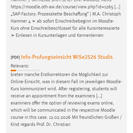
Hammer 7 SCHREIBE DICH JETZT EIN!
MOODLE
-KURS
Zweck:
https://
moodle
.oth-aw.de/course/view.php?id=1265 [...]
Dieser Cookie ist notwendig um sich an der Website
„SAP-Factory: Prozesskette Beschaffung“ | M.A. Christoph
einloggen zu können.
Hammer 4 ➢ ab sofort Einschreibebeginn im
Moodle
-
Cookie Laufzeit:
Kurs ohne Einschreibeschlüssel für alle Kursinteressierte
24 Stunden
➢ Einlesen in Kursunterlagen und Kennenlernen
Info-Prufungseinsicht WiSe2526 Studis
[PDF]
STATISTIK
Relevanz:
Statistik Cookies erfassen Informationen anonym.
bieten manche Erstkorrektoren die Möglichkeit zur
Diese Informationen helfen uns zu verstehen, wie
Online-Einsicht, was in diesem Fall im jeweiligen
Moodle
-
unsere Besucher unsere Website nutzen.
Kurs kommuniziert wird. After registering, students will
Matomo
receive an appointment from the examiners [...]
examiners offer the option of reviewing exams online,
Name:
which will be communicated in the respective
Moodle
_pk_ref, _pk_cvar, _pk_id, _pk_ses
course in this case. 12.02.2026 Mit freundlichen Grüßen /
Kind regards Prof. Dr. Christian
Zweck:
Zugriffsstatistik