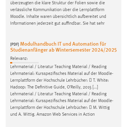
EXTERNE MEDIEN
überzeugten die klare Struktur der Folien sowie die
verlässliche Kommunikation über die Lernplattform
Um Inhalte von Videoplattformen und Social Media
Moodle
. Inhalte waren übersichtlich aufbereitet und
Plattformen anzeigen zu können, werden von diesen
Informationen jederzeit gut auffindbar. Sie hat sehr
externen Medien Cookies gesetzt.
YouTube
Modulhandbuch IT und Automation für
[PDF]
Studienanfänger ab Wintersemester 2024/2025
Vimeo
Relevanz:
Lehrmaterial / Literatur Teaching Material / Reading
Lehrmaterial: Kursspezifisches Material auf der
Moodle
-
Lernplattform der Hochschule Lehrbücher:  T. White:
Hadoop: The Definitive Guide, O‘Reilly, 2015 [...]
Lehrmaterial / Literatur Teaching Material / Reading
Lehrmaterial: Kursspezifisches Material auf der
Moodle
-
Lernplattform der Hochschule Lehrbücher:  M. Wittig
und A. Wittig. Amazon Web Services in Action