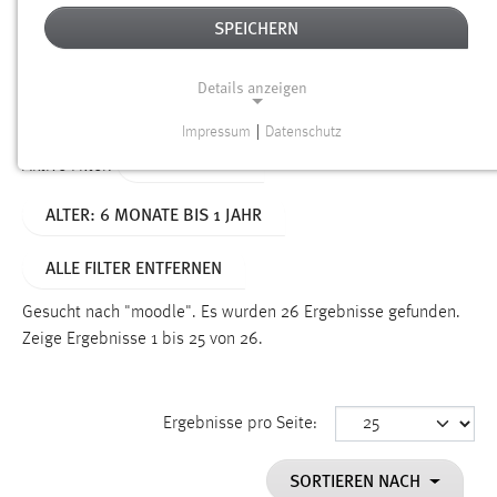
SPEICHERN
Alter
Details anzeigen
SUCHEN
Impressum
|
Datenschutz
NOTWENDIGE COOKIES
TYP: DATEIEN
Aktive Filter:
Notwendige Cookies ermöglichen grundlegende
ALTER: 6 MONATE BIS 1 JAHR
Funktionen und sind für die einwandfreie Funktion der
Website erforderlich.
ALLE FILTER ENTFERNEN
Einverständnis
Gesucht nach "moodle".
Es wurden 26 Ergebnisse gefunden.
Name:
Zeige Ergebnisse 1 bis 25 von 26.
cookie_consent
Zweck:
Ergebnisse pro Seite:
Dieser Cookie speichert die ausgewählten Einverständnis-
Optionen des Benutzers
SORTIEREN NACH
Cookie Laufzeit: