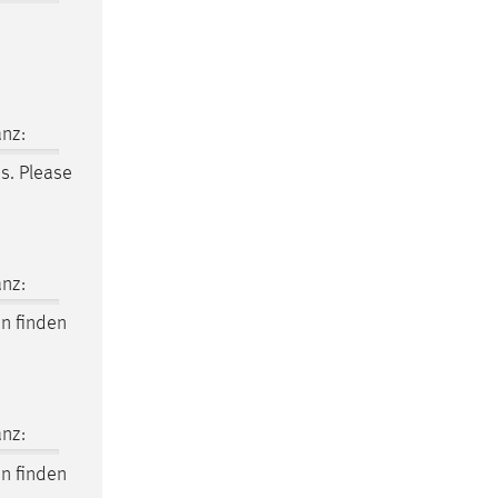
nz:
es. Please
nz:
en finden
nz:
en finden