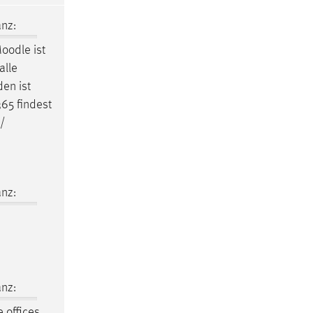
nz:
oodle
ist
alle
en ist
365 findest
/
nz:
nz:
 offices.