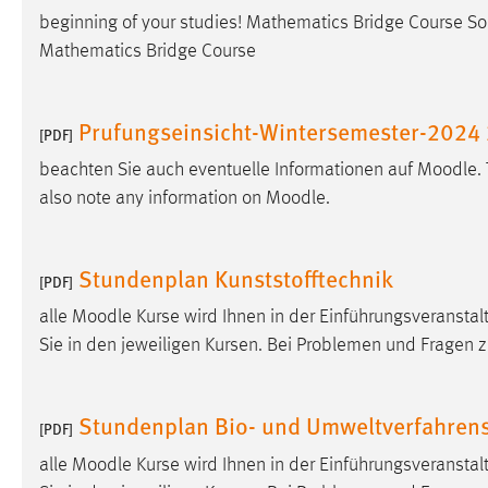
beginning of your studies! Mathematics Bridge Course So
Cookie Laufzeit:
MibewSessionID, mibew-chat-frame-
style-5e9dbeb1811c0446 =
Mathematics Bridge Course
Sitzungslaufzeit, mibew_locale = 3
Jahre, MIBEW_UserID = 1 Jahr
Prufungseinsicht-Wintersemester-2024
[PDF]
Login
beachten Sie auch eventuelle Informationen auf
Moodle
.
also note any information on
Moodle
.
Name:
fe_user, be_user, be_lastLoginProvider
Zweck:
Dieser Cookie ist notwendig um sich an
der Website einloggen zu können.
Stundenplan Kunststofftechnik
[PDF]
Cookie Laufzeit:
24 Stunden
alle
Moodle
Kurse wird Ihnen in der Einführungsveranstalt
Sie in den jeweiligen Kursen. Bei Problemen und Fragen 
STATISTIK
Stundenplan Bio- und Umweltverfahren
[PDF]
Statistik Cookies erfassen Informationen anonym.
Diese Informationen helfen uns zu verstehen, wie
alle
Moodle
Kurse wird Ihnen in der Einführungsveranstalt
unsere Besucher unsere Website nutzen.