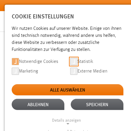
Zum Hauptinhalt springen
COOKIE EINSTELLUNGEN
Wir nutzen Cookies auf unserer Website. Einige von ihnen
sind technisch notwendig, während andere uns helfen,
diese Website zu verbessern oder zusätzliche
SUCHE
Funktionalitäten zur Verfügung zu stellen.
Notwendige Cookies
Statistik
Marketing
Externe Medien
ALLE AUSWÄHLEN
TYP: DATEIEN
ALLE FILTER ENTFERNEN
Aktive Filter:
ABLEHNEN
SPEICHERN
Gesucht nach "moodle".
Es wurden 268 Ergebnisse gefund
Details anzeigen