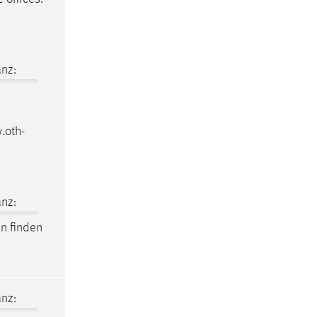
nz:
.oth-
nz:
en finden
nz: