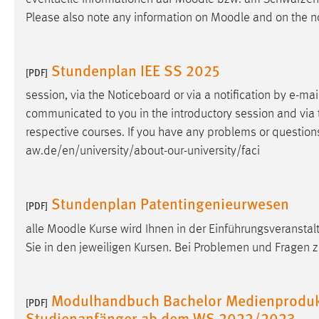
externen Medien Cookies gesetzt.
Please also note any information on
Moodle
and on the n
YouTube
Stundenplan IEE SS 2025
[PDF]
Vimeo
session, via the Noticeboard or via a notification by e-mai
communicated to you in the introductory session and via t
respective courses. If you have any problems or questio
aw.de/en/university/about-our-university/faci
Stundenplan Patentingenieurwesen
[PDF]
alle
Moodle
Kurse wird Ihnen in der Einführungsveranstalt
Sie in den jeweiligen Kursen. Bei Problemen und Fragen 
Modulhandbuch Bachelor Medienprodukt
[PDF]
Studienanfänger ab dem WS 2022/2023