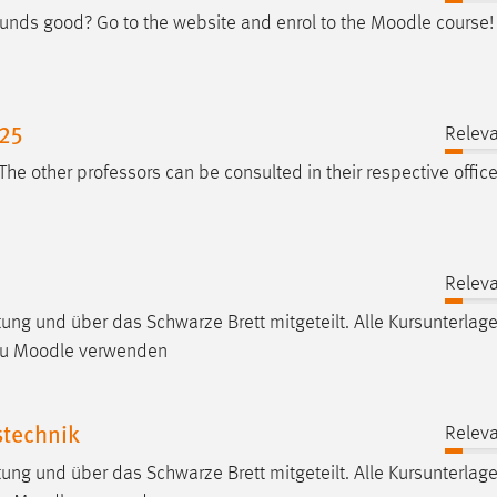
unds good? Go to the website and enrol to the
Moodle
course!
 25
Releva
 The other professors can be consulted in their respective offic
Releva
ung und über das Schwarze Brett mitgeteilt. Alle Kursunterlag
zu
Moodle
verwenden
stechnik
Releva
ung und über das Schwarze Brett mitgeteilt. Alle Kursunterlag