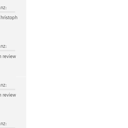
nz:
hristoph
nz:
am review
nz:
am review
nz: