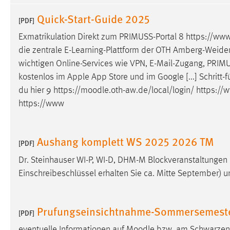
Anbieter:
Google Ireland Limited
Quick-Start-Guide 2025
[PDF]
Zweck:
Conversion-Tracking
Exmatrikulation Direkt zum PRIMUSS-Portal 8 https://ww
Cookie Laufzeit:
3 Monate
die zentrale E-Learning-Plattform der OTH Amberg-Weiden. 
wichtigen Online-Services wie VPN, E-Mail-Zugang, PRIM
kostenlos im Apple App Store und im Google [...] Schritt-f
Facebook Pixel
du hier 9 https://
moodle
.oth-aw.de/local/login/ https:/
Name:
_fbp
https://www
Anbieter:
Facebook
Aushang komplett WS 2025 2026 TM
Zweck:
Conversion-Tracking
[PDF]
Cookie Laufzeit:
3 Monate
Dr. Steinhauser WI-P, WI-D, DHM-M Blockveranstaltungen B
Einschreibeschlüssel erhalten Sie ca. Mitte September) 
EXTERNE MEDIEN
Prufungseinsichtnahme-Sommersemest
[PDF]
Um Inhalte von Videoplattformen und Social Media
Plattformen anzeigen zu können, werden von diesen
eventuelle Informationen auf
Moodle
bzw. am Schwarzen Br