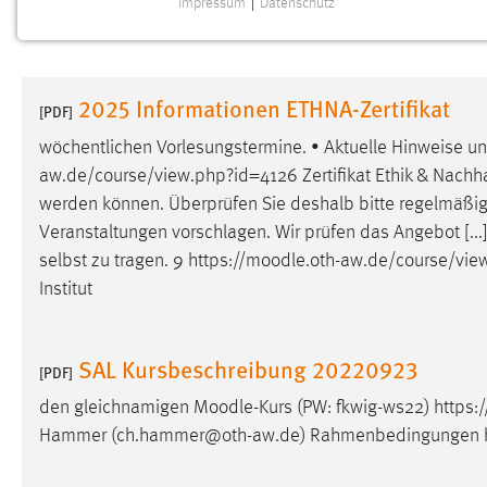
Impressum
|
Datenschutz
NOTWENDIGE COOKIES
Notwendige Cookies ermöglichen grundlegende
Funktionen und sind für die einwandfreie Funktion der
2025 Informationen ETHNA-Zertifikat
Website erforderlich.
[PDF]
wöchentlichen Vorlesungstermine. • Aktuelle Hinweise 
Einverständnis
aw.de/course/view.php?id=4126 Zertifikat Ethik & Nachha
werden können. Überprüfen Sie deshalb bitte regelmäßi
Name:
cookie_consent
Veranstaltungen vorschlagen. Wir prüfen das Angebot [...
Zweck:
Dieser Cookie speichert die
selbst zu tragen. 9 https://
moodle
.oth-aw.de/course/view
ausgewählten Einverständnis-Optionen
Institut
des Benutzers
Cookie Laufzeit:
1 Jahr
SAL Kursbeschreibung 20220923
[PDF]
Performance
den gleichnamigen
Moodle
-Kurs (PW: fkwig-ws22) https:/
Hammer (ch.hammer@oth-aw.de) Rahmenbedingungen ht
Name:
staticfilecache
Zweck:
Für performante Seitenauslieferung wird