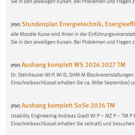
Sie in den jeweiligen Kursen. Bei Problemen und Fragen 
Matomo
Stundenplan Energietechnik, Energieeff
[PDF]
Name:
_pk_ref, _pk_cvar, _pk_id, _pk_ses
alle
Moodle
Kurse wird Ihnen in der Einführungsveranstalt
Zweck:
Zugriffsstatistik
Sie in den jeweiligen Kursen. Bei Problemen und Fragen 
Cookie Laufzeit:
Max. 13 Monate
Aushang komplett WS 2026 2027 TM
[PDF]
MARKETING
Dr. Steinhauser WI-P, WI-D, DHM-M Blockveranstaltungen B
Marketing Cookies werden von Drittanbietern
Einschreibeschlüssel erhalten Sie ca. Mitte September) 
verwendet, um personalisierte Werbung anzuzeigen.
Sie tun dies, indem sie Besucher über Websites
Aushang komplett SoSe 2026 TM
hinweg verfolgen.
[PDF]
Usability Engineering Andreas Gradl WI P – MZ P – TM P B
Google Ads
Einschreibeschlüssel erhalten Sie zeitnah) und besuchen 
Name:
_gcl_au