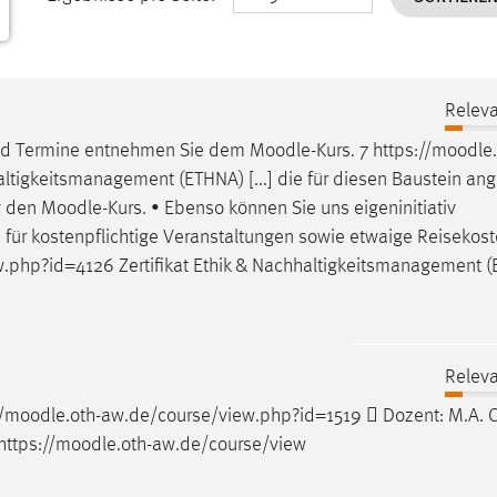
Releva
und Termine entnehmen Sie dem
Moodle
-Kurs. 7 https://
moodle
ltigkeitsmanagement (ETHNA) [...] die für diesen Baustein an
g den
Moodle
-Kurs. • Ebenso können Sie uns eigeninitiativ
] für kostenpflichtige Veranstaltungen sowie etwaige Reisekost
.php?id=4126 Zertifikat Ethik & Nachhaltigkeitsmanagement (
Releva
/
moodle
.oth-aw.de/course/view.php?id=1519  Dozent: M.A. C
tps://
moodle
.oth-aw.de/course/view