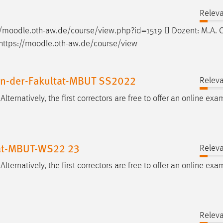
Releva
/
moodle
.oth-aw.de/course/view.php?id=1519  Dozent: M.A. C
tps://
moodle
.oth-aw.de/course/view
-an-der-Fakultat-MBUT SS2022
Releva
. Alternatively, the first correctors are free to offer an online ex
tat-MBUT-WS22 23
Releva
. Alternatively, the first correctors are free to offer an online ex
Releva