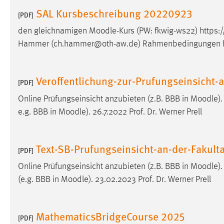
in diesem Cookie gespeichert, ob man
SAL Kursbeschreibung 20220923
[PDF]
eingeloggt ist.
den gleichnamigen
Moodle
-Kurs (PW: fkwig-ws22) https:/
Hammer (ch.hammer@oth-aw.de) Rahmenbedingungen ht
Sprachpräferenz
Name:
site-language-preference
Veroffentlichung-zur-Prufungseinsicht
[PDF]
Zweck:
Das Cookie speichert die gewählte
Sprache der Website.
Online Prüfungseinsicht anzubieten (z.B. BBB in
Moodle
)
e.g. BBB in
Moodle
). 26.7.2022 Prof. Dr. Werner Prell
Cookie Laufzeit:
30 Tage
Chat
Text-SB-Prufungseinsicht-an-der-Fakul
[PDF]
Name:
Online Prüfungseinsicht anzubieten (z.B. BBB in
Moodle
)
MibewSessionID, MIBEW_UserID,
mibew_locale, mibew-chat-frame-style-
(e.g. BBB in
Moodle
). 23.02.2023 Prof. Dr. Werner Prell
5e9dbeb1811c0446
Zweck:
Wird benötigt um die Chatfunktion
MathematicsBridgeCourse 2025
nutzen zu können.
[PDF]