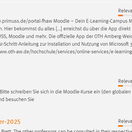
Releva
w.primuss.de/portal-fhaw
Moodle
– Dein E-Learning-Campus
M
Hier bekommst du alles [...] erreichst du über die App direkt 
USS,
Moodle
und mehr. Die offizielle App der OTH Amberg-Weid
ür-Schritt-Anleitung zur Installation und Nutzung von Microsoft 
/www.oth-aw.de/hochschule/services/online-services/e-learning
Releva
itte schreiben Sie sich in die
Moodle
-Kurse ein (den globalen
und besuchen Sie
er-2025
Releva
ett. The other professors can be consulted in their respective