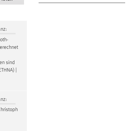
nz:
.oth-
gerechnet
en sind
ETHNA) |
nz:
hristoph