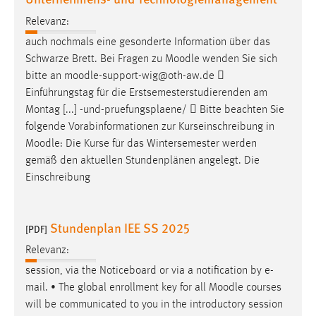
Zweck:
Relevanz:
Dieser Cookie ist notwendig um sich an der Website
auch nochmals eine gesonderte Information über das
einloggen zu können.
Schwarze Brett. Bei Fragen zu
Moodle
wenden Sie sich
Cookie Laufzeit:
bitte an
moodle
-support-wig@oth-aw.de 
24 Stunden
Einführungstag für die Erstsemesterstudierenden am
Montag [...] -und-pruefungsplaene/  Bitte beachten Sie
folgende Vorabinformationen zur Kurseinschreibung in
STATISTIK
Moodle
: Die Kurse für das Wintersemester werden
gemäß den aktuellen Stundenplänen angelegt. Die
Statistik Cookies erfassen Informationen anonym.
Einschreibung
Diese Informationen helfen uns zu verstehen, wie
unsere Besucher unsere Website nutzen.
Stundenplan IEE SS 2025
[PDF]
Matomo
Relevanz:
Name:
session, via the Noticeboard or via a notification by e-
_pk_ref, _pk_cvar, _pk_id, _pk_ses
mail. • The global enrollment key for all
Moodle
courses
Zweck:
will be communicated to you in the introductory session
Zugriffsstatistik