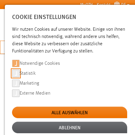
Zum Hauptinhalt springen
MyOTH
Kontakt
DE
COOKIE EINSTELLUNGEN
SUCHE
Wir nutzen Cookies auf unserer Website. Einige von ihnen
sind technisch notwendig, während andere uns helfen,
diese Website zu verbessern oder zusätzliche
JETZT BEWERBEN
Funktionalitäten zur Verfügung zu stellen.
Notwendige Cookies
SUCHE
Statistik
Marketing
FILTER
Externe Medien
Typ
ALLE AUSWÄHLEN
Erstellungsdatum
ABLEHNEN