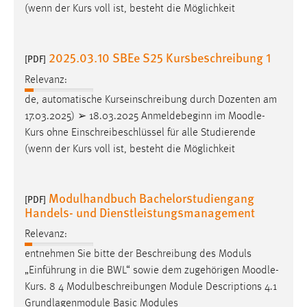
EXTERNE MEDIEN
(wenn der Kurs voll ist, besteht die Möglichkeit
Um Inhalte von Videoplattformen und Social Media
Plattformen anzeigen zu können, werden von diesen
2025.03.10 SBEe S25 Kursbeschreibung 1
[PDF]
externen Medien Cookies gesetzt.
Relevanz:
YouTube
de, automatische Kurseinschreibung durch Dozenten am
17.03.2025) ➢ 18.03.2025 Anmeldebeginn im
Moodle
-
Kurs ohne Einschreibeschlüssel für alle Studierende
Vimeo
(wenn der Kurs voll ist, besteht die Möglichkeit
Modulhandbuch Bachelorstudiengang
[PDF]
Handels- und Dienstleistungsmanagement
Relevanz:
entnehmen Sie bitte der Beschreibung des Moduls
„Einführung in die BWL“ sowie dem zugehörigen
Moodle
-
Kurs. 8 4 Modulbeschreibungen Module Descriptions 4.1
Grundlagenmodule Basic Modules