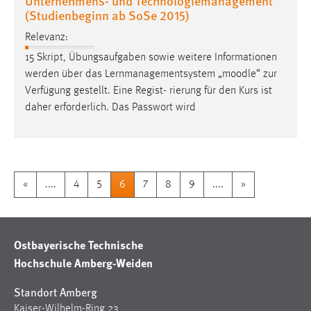
Unternehmens- und Technologiemanagement
(Studienbeginn ab SoSe 2015)
Relevanz:
15 Skript, Übungsaufgaben sowie weitere Informationen
werden über das Lernmanagementsystem „
moodle
“ zur
Verfügung gestellt. Eine Regist- rierung für den Kurs ist
daher erforderlich. Das Passwort wird
«
....
4
5
6
7
8
9
....
»
Ostbayerische Technische
Hochschule Amberg-Weiden
Standort Amberg
Kaiser-Wilhelm-Ring 23