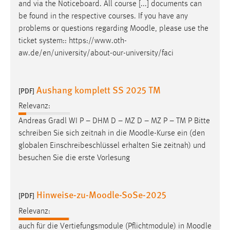
and via the Noticeboard. All course [...] documents can
be found in the respective courses. If you have any
Cookie Laufzeit:
problems or questions regarding
Moodle
, please use the
Max. 13 Monate
ticket system:: https://www.oth-
aw.de/en/university/about-our-university/faci
MARKETING
Marketing Cookies werden von Drittanbietern
Aushang komplett SS 2025 TM
[PDF]
verwendet, um personalisierte Werbung anzuzeigen.
Relevanz:
Sie tun dies, indem sie Besucher über Websites
Andreas Gradl WI P – DHM D – MZ D – MZ P – TM P Bitte
hinweg verfolgen.
schreiben Sie sich zeitnah in die
Moodle
-Kurse ein (den
globalen Einschreibeschlüssel erhalten Sie zeitnah) und
Google Ads
besuchen Sie die erste Vorlesung
Name:
_gcl_au
Hinweise-zu-Moodle-SoSe-2025
[PDF]
Anbieter:
Google Ireland Limited
Relevanz:
auch für die Vertiefungsmodule (Pflichtmodule) in
Moodle
Zweck: