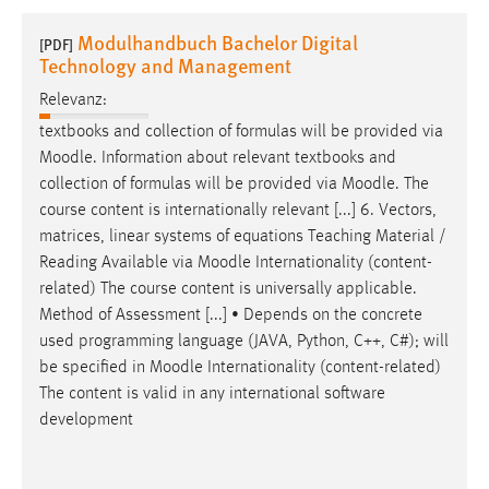
1 Jahr
Modulhandbuch Bachelor Digital
[PDF]
Technology and Management
Performance
Relevanz:
Name:
textbooks and collection of formulas will be provided via
staticfilecache
Moodle
. Information about relevant textbooks and
collection of formulas will be provided via
Moodle
. The
Zweck:
course content is internationally relevant [...] 6. Vectors,
Für performante Seitenauslieferung wird in diesem Cookie
matrices, linear systems of equations Teaching Material /
gespeichert, ob man eingeloggt ist.
Reading Available via
Moodle
Internationality (content-
related) The course content is universally applicable.
Sprachpräferenz
Method of Assessment [...] • Depends on the concrete
used programming language (JAVA, Python, C++, C#); will
Name:
be specified in
Moodle
Internationality (content-related)
site-language-preference
The content is valid in any international software
Zweck:
development
Das Cookie speichert die gewählte Sprache der Website.
Cookie Laufzeit: