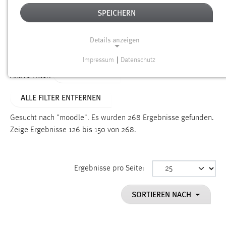
SPEICHERN
Alter
Details anzeigen
SUCHEN
Impressum
|
Datenschutz
NOTWENDIGE COOKIES
TYP: DATEIEN
Aktive Filter:
Notwendige Cookies ermöglichen grundlegende
ALLE FILTER ENTFERNEN
Funktionen und sind für die einwandfreie Funktion der
Website erforderlich.
Gesucht nach "moodle".
Es wurden 268 Ergebnisse gefunden.
Zeige Ergebnisse 126 bis 150 von 268.
Einverständnis
Name:
cookie_consent
Ergebnisse pro Seite:
Zweck:
SORTIEREN NACH
Dieser Cookie speichert die ausgewählten Einverständnis-
Optionen des Benutzers
Cookie Laufzeit: