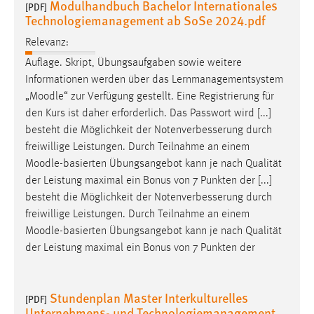
Modulhandbuch Bachelor Internationales
30 Tage
[PDF]
Technologiemanagement ab SoSe 2024.pdf
Relevanz:
Chat
Auflage. Skript, Übungsaufgaben sowie weitere
Name:
Informationen werden über das Lernmanagementsystem
MibewSessionID, MIBEW_UserID, mibew_locale, mibew-
„
Moodle
“ zur Verfügung gestellt. Eine Registrierung für
chat-frame-style-5e9dbeb1811c0446
den Kurs ist daher erforderlich. Das Passwort wird [...]
Zweck:
besteht die Möglichkeit der Notenverbesserung durch
Wird benötigt um die Chatfunktion nutzen zu können.
freiwillige Leistungen. Durch Teilnahme an einem
Moodle
-basierten Übungsangebot kann je nach Qualität
Cookie Laufzeit:
der Leistung maximal ein Bonus von 7 Punkten der [...]
MibewSessionID, mibew-chat-frame-style-
besteht die Möglichkeit der Notenverbesserung durch
5e9dbeb1811c0446 = Sitzungslaufzeit, mibew_locale = 3
freiwillige Leistungen. Durch Teilnahme an einem
Jahre, MIBEW_UserID = 1 Jahr
Moodle
-basierten Übungsangebot kann je nach Qualität
der Leistung maximal ein Bonus von 7 Punkten der
Login
Name:
Stundenplan Master Interkulturelles
[PDF]
fe_user, be_user, be_lastLoginProvider
Unternehmens- und Technologiemanagement