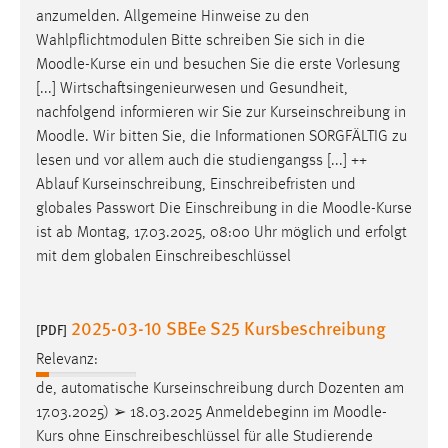
anzumelden. Allgemeine Hinweise zu den
Conversion-Tracking
Wahlpflichtmodulen Bitte schreiben Sie sich in die
Cookie Laufzeit:
Moodle
-Kurse ein und besuchen Sie die erste Vorlesung
3 Monate
[...] Wirtschaftsingenieurwesen und Gesundheit,
nachfolgend informieren wir Sie zur Kurseinschreibung in
Facebook Pixel
Moodle
. Wir bitten Sie, die Informationen SORGFÄLTIG zu
lesen und vor allem auch die studiengangss [...] ++
Name:
Ablauf Kurseinschreibung, Einschreibefristen und
_fbp
globales Passwort Die Einschreibung in die
Moodle
-Kurse
ist ab Montag, 17.03.2025, 08:00 Uhr möglich und erfolgt
Anbieter:
mit dem globalen Einschreibeschlüssel
Facebook
Zweck:
Conversion-Tracking
2025-03-10 SBEe S25 Kursbeschreibung
[PDF]
Cookie Laufzeit:
Relevanz:
3 Monate
de, automatische Kurseinschreibung durch Dozenten am
17.03.2025) ➢ 18.03.2025 Anmeldebeginn im
Moodle
-
Kurs ohne Einschreibeschlüssel für alle Studierende