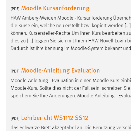
in diesem Cookie gespeichert, ob man
Moodle Kursanforderung
[PDF]
eingeloggt ist.
HAW Amberg-Weiden
Moodle
- Kursanforderung Überna
die Kurse ein, welche neu erstellt bzw. kopiert werden [..
Sprachpräferenz
können. Kursersteller-Rechte Um Ihren Kurs bearbeiten 
Name:
site-language-preference
dies zu [...] loggen Sie sich mit Ihrem HAW-Novell-Login b
Dadurch ist Ihre Kennung im
Moodle
-System bekannt und
Zweck:
Das Cookie speichert die gewählte
Sprache der Website.
Cookie Laufzeit:
Moodle-Anleitung Evaluation
30 Tage
[PDF]
Moodle
-Anleitung - Evaluation in einen
Moodle
-Kurs einb
Chat
Moodle
-Kurs. Sollte dies nicht der Fall sein, schreiben Si
speichern Sie Ihre Änderungen.
Moodle
-Anleitung - Evalu
Name:
MibewSessionID, MIBEW_UserID,
mibew_locale, mibew-chat-frame-style-
5e9dbeb1811c0446
Lehrbericht WS1112 SS12
[PDF]
Zweck:
Wird benötigt um die Chatfunktion
nutzen zu können.
das Schwarze Brett akzeptabel an. Die Benutzung verschi