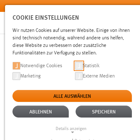
Zum Hauptinhalt springen
COOKIE EINSTELLUNGEN
Wir nutzen Cookies auf unserer Website. Einige von ihnen
sind technisch notwendig, während andere uns helfen,
diese Website zu verbessern oder zusätzliche
SUCHE
Funktionalitäten zur Verfügung zu stellen.
Notwendige Cookies
Statistik
Marketing
Externe Medien
ALLE AUSWÄHLEN
TYP: DATEIEN
ALLE FILTER ENTFERNEN
Aktive Filter:
ABLEHNEN
SPEICHERN
Gesucht nach "moodle".
Es wurden 268 Ergebnisse gefund
Details anzeigen