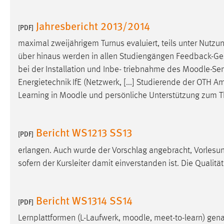
Anbieter:
Google Ireland Limited
Jahresbericht 2013/2014
[PDF]
Zweck:
Conversion-Tracking
maximal zweijährigem Turnus evaluiert, teils unter Nutz
Cookie Laufzeit:
3 Monate
über hinaus werden in allen Studiengängen Feedback-Gespr
bei der Installation und Inbe- triebnahme des
Moodle
-Se
Facebook Pixel
Energietechnik IfE (Netzwerk, [...] Studierende der OTH A
Learning in
Moodle
und persönliche Unterstützung zum T
Name:
_fbp
Anbieter:
Facebook
Bericht WS1213 SS13
[PDF]
Zweck:
Conversion-Tracking
erlangen. Auch wurde der Vorschlag angebracht, Vorles
Cookie Laufzeit:
3 Monate
sofern der Kursleiter damit einverstanden ist. Die Qualit
EXTERNE MEDIEN
Bericht WS1314 SS14
[PDF]
Um Inhalte von Videoplattformen und Social Media
Lernplattformen (L-Laufwerk,
moodle
, meet-to-learn) ge
Plattformen anzeigen zu können, werden von diesen