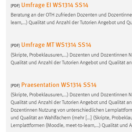
Umfrage EI WS1314 SS14
[PDF]
Matomo
Beratung an der OTH zufrieden Dozenten und Dozentinnen
learn,...) Qualität und Anzahl der Tutorien Angebot und Q
Name:
_pk_ref, _pk_cvar, _pk_id, _pk_ses
Zweck:
Zugriffsstatistik
Umfrage MT WS1314 SS14
[PDF]
Cookie Laufzeit:
Max. 13 Monate
(Skripte, Probeklausuren,...) Dozenten und Dozentinnen N
Qualität und Anzahl der Tutorien Angebot und Qualität a
MARKETING
Marketing Cookies werden von Drittanbietern
Praesentation WS1314 SS14
[PDF]
verwendet, um personalisierte Werbung anzuzeigen.
Sie tun dies, indem sie Besucher über Websites
(Skripte, Probeklausuren,...) Dozenten und Dozentinnen N
hinweg verfolgen.
Qualität und Anzahl der Tutorien Angebot und Qualität an 
Dozentinnen Nutzung von unterschiedlichen Lernplattfor
Google Ads
und Qualität an Wahlfächern (mehr [...] (Skripte, Probek
Lernplattformen (
Moodle
, meet-to-learn,...) Qualität un
Name:
_gcl_au