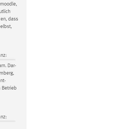
moodle
,
tlich
den, dass
elbst,
nz:
rn. Dar-
Amberg,
nt-
 Betrieb
nz: