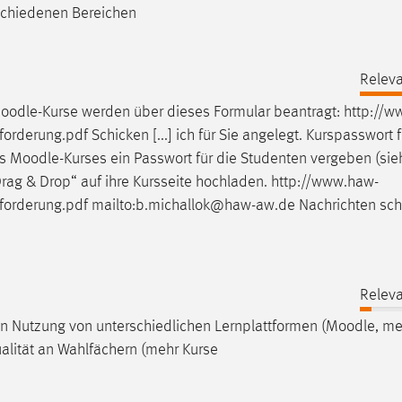
rschiedenen Bereichen
Releva
oodle
-Kurse werden über dieses Formular beantragt: http://
orderung.pdf Schicken [...] ich für Sie angelegt. Kurspasswort f
es
Moodle
-Kurses ein Passwort für die Studenten vergeben (sie
„Drag & Drop“ auf ihre Kursseite hochladen. http://www.haw-
forderung.pdf mailto:b.michallok@haw-aw.de Nachrichten sch
Releva
 Nutzung von unterschiedlichen Lernplattformen (
Moodle
, me
ualität an Wahlfächern (mehr Kurse