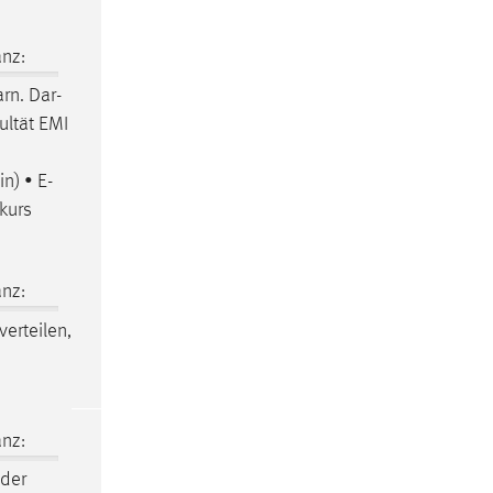
nz:
rn. Dar-
ultät EMI
n) • E-
kurs
nz:
verteilen,
nz:
 der