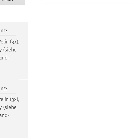
nz:
elin (3x),
y (siehe
and-
nz:
elin (3x),
y (siehe
and-