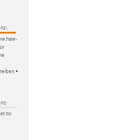
nz:
www.haw-
ür
he
reiben •
nz:
et-to-