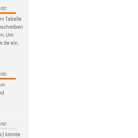
nz:
en Tabelle
nschreiben
ten. Um
w.de ein.
nz:
rem
und
nz:
tc) könnte