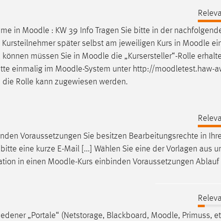
Releva
hme in
Moodle
: KW 39 Info Tragen Sie bitte in der nachfolgend
.] Kursteilnehmer später selbst am jeweiligen Kurs in
Moodle
ei
zu können müssen Sie in
Moodle
die „Kursersteller“-Rolle erhal
itte einmalig im
Moodle
-System unter http://moodletest.haw-a
 die Rolle kann zugewiesen werden.
Releva
inden Voraussetzungen Sie besitzen Bearbeitungsrechte in Ih
e bitte eine kurze E-Mail [...] Wählen Sie eine der Vorlagen aus 
ation in einen
Moodle
-Kurs einbinden Voraussetzungen Ablauf
Releva
edener „Portale“ (Netstorage, Blackboard,
Moodle
, Primuss, e