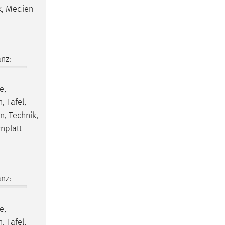
k, Medien
nz:
e,
, Tafel,
n, Technik,
nplatt-
nz:
e,
, Tafel,