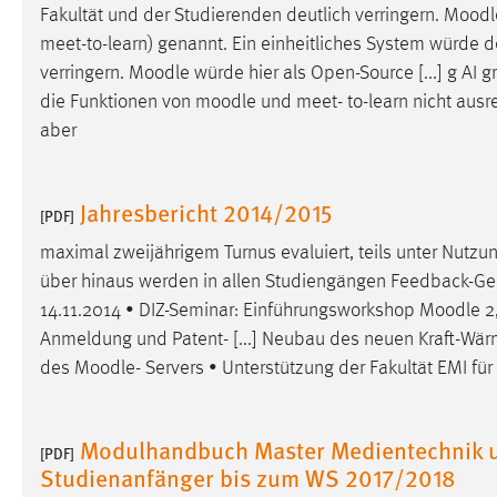
Fakultät und der Studierenden deutlich verringern.
Moodl
externen Medien Cookies gesetzt.
meet-to-learn) genannt. Ein einheitliches System würde 
verringern.
Moodle
würde hier als Open-Source [...] g AI 
YouTube
die Funktionen von
moodle
und meet- to-learn nicht ausr
aber
Vimeo
Jahresbericht 2014/2015
[PDF]
maximal zweijährigem Turnus evaluiert, teils unter Nutz
über hinaus werden in allen Studiengängen Feedback-Ge
14.11.2014 • DIZ-Seminar: Einführungsworkshop
Moodle
2,
Anmeldung und Patent- [...] Neubau des neuen Kraft-Wär
des
Moodle
- Servers • Unterstützung der Fakultät EMI fü
Modulhandbuch Master Medientechnik u
[PDF]
Studienanfänger bis zum WS 2017/2018