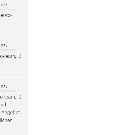
nz:
et-to-
nz:
o-learn,...)
nz:
o-learn,...)
und
en Angebot
lichen