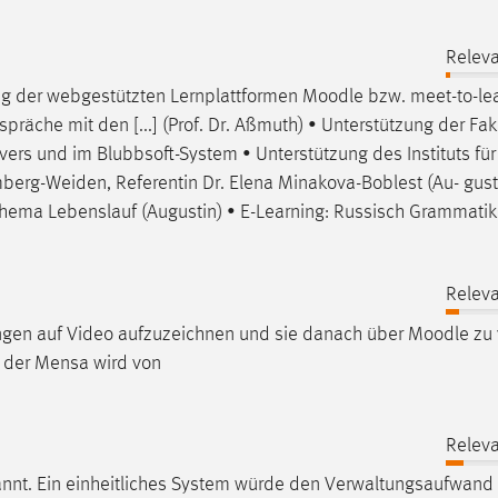
Releva
ung der webgestützten Lernplattformen
Moodle
bzw. meet-to-lea
äche mit den [...] (Prof. Dr. Aßmuth) • Unterstützung der Fak
rvers und im Blubbsoft-System • Unterstützung des Instituts für
mberg-Weiden, Referentin Dr. Elena Minakova-Boblest (Au- gusti
hema Lebenslauf (Augustin) • E-Learning: Russisch Grammatik
Releva
ungen auf Video aufzuzeichnen und sie danach über
Moodle
zu 
ät der Mensa wird von
Releva
nannt. Ein einheitliches System würde den Verwaltungsaufwand