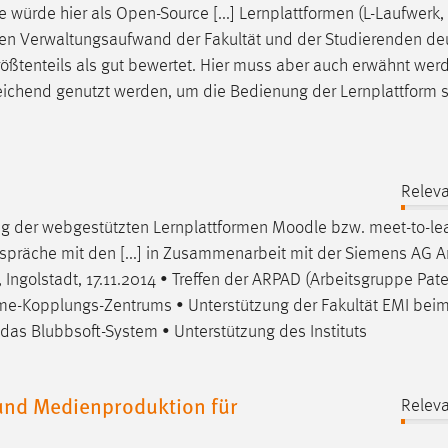
e
würde hier als Open-Source [...] Lernplattformen (L-Laufwerk,
den Verwaltungsaufwand der Fakultät und der Studierenden deu
größtenteils als gut bewertet. Hier muss aber auch erwähnt wer
eichend genutzt werden, um die Bedienung der Lernplattform s
Releva
ung der webgestützten Lernplattformen
Moodle
bzw. meet-to-lea
spräche mit den [...] in Zusammenarbeit mit der Siemens AG 
 Ingolstadt, 17.11.2014 • Treffen der ARPAD (Arbeitsgruppe Pate
me-Kopplungs-Zentrums • Unterstützung der Fakultät EMI beim
r das Blubbsoft-System • Unterstützung des Instituts
nd Medienproduktion für
Releva