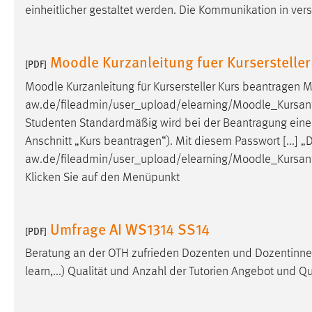
einheitlicher gestaltet werden. Die Kommunikation in ve
Cookie Laufzeit:
MibewSessionID, mibew-chat-frame-
style-5e9dbeb1811c0446 =
Sitzungslaufzeit, mibew_locale = 3
Moodle Kurzanleitung fuer Kursersteller
Jahre, MIBEW_UserID = 1 Jahr
[PDF]
Moodle
Kurzanleitung für Kursersteller Kurs beantragen
M
Login
aw.de/fileadmin/user_upload/elearning/
Moodle
_Kursanf
Studenten Standardmäßig wird bei der Beantragung ein
Name:
fe_user, be_user, be_lastLoginProvider
Anschnitt „Kurs beantragen“). Mit diesem Passwort [...] 
Zweck:
Dieser Cookie ist notwendig um sich an
aw.de/fileadmin/user_upload/elearning/
Moodle
_Kursan
der Website einloggen zu können.
Klicken Sie auf den Menüpunkt
Cookie Laufzeit:
24 Stunden
Umfrage AI WS1314 SS14
[PDF]
STATISTIK
Beratung an der OTH zufrieden Dozenten und Dozentinnen
learn,...) Qualität und Anzahl der Tutorien Angebot und Q
Statistik Cookies erfassen Informationen anonym.
Diese Informationen helfen uns zu verstehen, wie
unsere Besucher unsere Website nutzen.