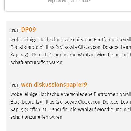
Impressum
|
Datenschutz
NOTWENDIGE COOKIES
Notwendige Cookies ermöglichen grundlegende
Funktionen und sind für die einwandfreie Funktion der
DP09
Website erforderlich.
[PDF]
wobei einige Hochschule verschiedene Plattformen paral
Einverständnis
Blackboard (2x), Ilias (2x) sowie Clix, cycon, Dokeos, Lear
Kap. 5.3) offen ist. Daher fiel die Wahl auf
Moodle
und nich
Name:
cookie_consent
schaft anzutreffen waren
Zweck:
Dieser Cookie speichert die
ausgewählten Einverständnis-Optionen
des Benutzers
wen diskussionspapier9
[PDF]
Cookie Laufzeit:
1 Jahr
wobei einige Hochschule verschiedene Plattformen paral
Blackboard (2x), Ilias (2x) sowie Clix, cycon, Dokeos, Lear
Performance
Kap. 5.3) offen ist. Daher fiel die Wahl auf
Moodle
und nich
schaft anzutreffen waren
Name:
staticfilecache
Zweck:
Für performante Seitenauslieferung wird