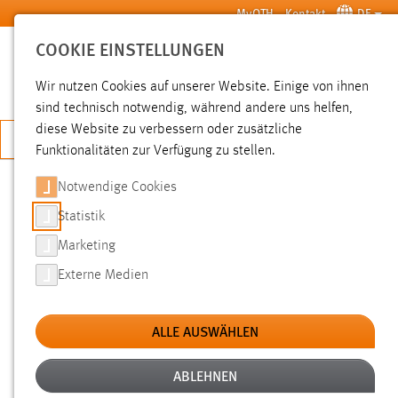
Zum Hauptinhalt springen
MyOTH
Kontakt
DE
COOKIE EINSTELLUNGEN
SUCHE
Wir nutzen Cookies auf unserer Website. Einige von ihnen
sind technisch notwendig, während andere uns helfen,
diese Website zu verbessern oder zusätzliche
JETZT BEWERBEN
Funktionalitäten zur Verfügung zu stellen.
Notwendige Cookies
SUCHE
Statistik
Marketing
FILTER
Externe Medien
Typ
ALLE AUSWÄHLEN
Erstellungsdatum
ABLEHNEN