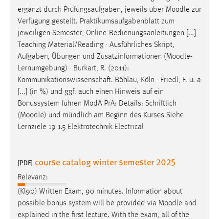
ergänzt durch Prüfungsaufgaben, jeweils über
Moodle
zur
Verfügung gestellt. Praktikumsaufgabenblatt zum
jeweiligen Semester, Online-Bedienungsanleitungen [...]
Teaching Material/Reading · Ausführliches Skript,
Aufgaben, Übungen und Zusatzinformationen (
Moodle
-
Lernumgebung) · Burkart, R. (2011):
Kommunikationswissenschaft. Böhlau, Köln · Friedl, F. u. a
[...] (in %) und ggf. auch einen Hinweis auf ein
Bonussystem führen ModA PrA: Details: Schriftlich
(
Moodle
) und mündlich am Beginn des Kurses Siehe
Lernziele 19 1.5 Elektrotechnik Electrical
course catalog winter semester 2025
[PDF]
Relevanz:
(Kl90) Written Exam, 90 minutes. Information about
possible bonus system will be provided via
Moodle
and
explained in the first lecture. With the exam, all of the