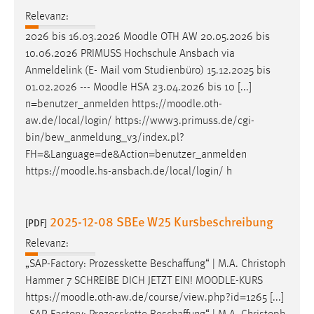
EXTERNE MEDIEN
Relevanz:
Um Inhalte von Videoplattformen und Social Media
2026 bis 16.03.2026
Moodle
OTH AW 20.05.2026 bis
Plattformen anzeigen zu können, werden von diesen
10.06.2026 PRIMUSS Hochschule Ansbach via
externen Medien Cookies gesetzt.
Anmeldelink (E- Mail vom Studienbüro) 15.12.2025 bis
01.02.2026 ---
Moodle
HSA 23.04.2026 bis 10 [...]
YouTube
n=benutzer_anmelden https://
moodle
.oth-
aw.de/local/login/ https://www3.primuss.de/cgi-
Vimeo
bin/bew_anmeldung_v3/index.pl?
FH=&Language=de&Action=benutzer_anmelden
https://
moodle
.hs-ansbach.de/local/login/ h
2025-12-08 SBEe W25 Kursbeschreibung
[PDF]
Relevanz:
„SAP-Factory: Prozesskette Beschaffung“ | M.A. Christoph
Hammer 7 SCHREIBE DICH JETZT EIN!
MOODLE
-KURS
https://
moodle
.oth-aw.de/course/view.php?id=1265 [...]