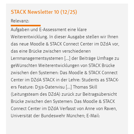
1 Jahr
STACK Newsletter 10 (12/25)
Relevanz:
Performance
Aufgaben und E-Assessment eine klare
Name:
Weiterentwicklung. In dieser Ausgabe stellen wir Ihnen
staticfilecache
das neue
Moodle
& STACK Connect Center im DZdA vor,
das eine Brücke zwischen verschiedenen
Zweck:
Lernmanagementsystemen [...] der Beiträge Umfrage zu
Für performante Seitenauslieferung wird in diesem Cookie
gespeichert, ob man eingeloggt ist.
geWünschten Weiterentwicklungen von STACK Brücke
zwischen den Systemen: Das
Moodle
& STACK Connect
Center im DZdA STACK in der Lehre: Students as STACK-
Sprachpräferenz
ers Feature: D3js-Datenvisu [...] Thomas Skill
Name:
(Leitungsteam des DZdA) zurück zur Beitragsübersicht
site-language-preference
Brücke zwischen den Systemen: Das
Moodle
& STACK
Connect Center im DZdA Verfasst von Anne von Raven,
Zweck:
Universität der Bundeswehr München; E-Mail:
Das Cookie speichert die gewählte Sprache der Website.
Cookie Laufzeit: