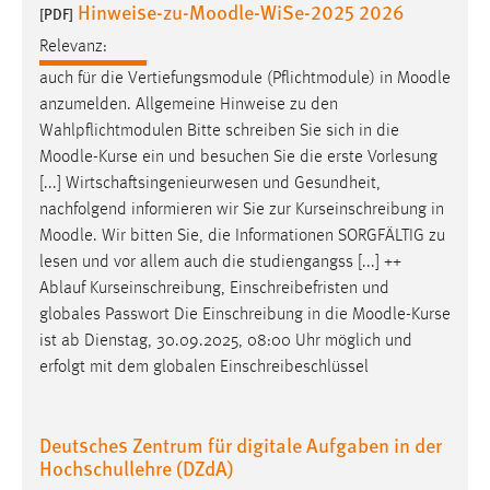
Hinweise-zu-Moodle-WiSe-2025 2026
30 Tage
[PDF]
Relevanz:
Chat
auch für die Vertiefungsmodule (Pflichtmodule) in
Moodle
anzumelden. Allgemeine Hinweise zu den
Name:
Wahlpflichtmodulen Bitte schreiben Sie sich in die
MibewSessionID, MIBEW_UserID, mibew_locale, mibew-
Moodle
-Kurse ein und besuchen Sie die erste Vorlesung
chat-frame-style-5e9dbeb1811c0446
[...] Wirtschaftsingenieurwesen und Gesundheit,
Zweck:
nachfolgend informieren wir Sie zur Kurseinschreibung in
Wird benötigt um die Chatfunktion nutzen zu können.
Moodle
. Wir bitten Sie, die Informationen SORGFÄLTIG zu
lesen und vor allem auch die studiengangss [...] ++
Cookie Laufzeit:
Ablauf Kurseinschreibung, Einschreibefristen und
MibewSessionID, mibew-chat-frame-style-
5e9dbeb1811c0446 = Sitzungslaufzeit, mibew_locale = 3
globales Passwort Die Einschreibung in die
Moodle
-Kurse
Jahre, MIBEW_UserID = 1 Jahr
ist ab Dienstag, 30.09.2025, 08:00 Uhr möglich und
erfolgt mit dem globalen Einschreibeschlüssel
Login
Deutsches Zentrum für digitale Aufgaben in der
Name:
Hochschullehre (DZdA)
fe_user, be_user, be_lastLoginProvider