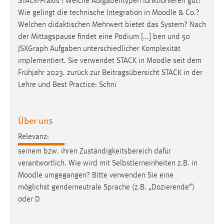
STACK-Praxis : Welche Aufgabentypen funktionieren gut?
Wie gelingt die technische Integration in
Moodle
& Co.?
Cookie Laufzeit:
Welchen didaktischen Mehrwert bietet das System? Nach
Max. 13 Monate
der Mittagspause findet eine Podium [...] ben und 50
JSXGraph Aufgaben unterschiedlicher Komplexität
implementiert. Sie verwendet STACK in
Moodle
seit dem
MARKETING
Frühjahr 2023. zurück zur Beitragsübersicht STACK in der
Marketing Cookies werden von Drittanbietern
Lehre und Best Practice: Schni
verwendet, um personalisierte Werbung anzuzeigen.
Sie tun dies, indem sie Besucher über Websites
Über uns
hinweg verfolgen.
Relevanz:
Google Ads
seinem bzw. ihren Zuständigkeitsbereich dafür
verantwortlich. Wie wird mit Selbstlerneinheiten z.B. in
Name:
Moodle
umgegangen? Bitte verwenden Sie eine
_gcl_au
möglichst genderneutrale Sprache (z.B. „Dozierende“)
Anbieter:
oder D
Google Ireland Limited
Zweck: