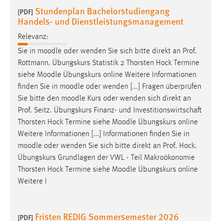
Stundenplan Bachelorstudiengang
Conversion-Tracking
[PDF]
Handels- und Dienstleistungsmanagement
Cookie Laufzeit:
Relevanz:
3 Monate
Sie in
moodle
oder wenden Sie sich bitte direkt an Prof.
Rottmann. Übungskurs Statistik 2 Thorsten Hock Termine
Facebook Pixel
siehe
Moodle
Übungskurs online Weitere Informationen
finden Sie in
moodle
oder wenden [...] Fragen überprüfen
Name:
_fbp
Sie bitte den
moodle
Kurs oder wenden sich direkt an
Prof. Seitz. Übungskurs Finanz- und Investitionswirtschaft
Anbieter:
Thorsten Hock Termine siehe
Moodle
Übungskurs online
Facebook
Weitere Informationen [...] Informationen finden Sie in
Zweck:
moodle
oder wenden Sie sich bitte direkt an Prof. Hock.
Conversion-Tracking
Übungskurs Grundlagen der VWL - Teil Makroökonomie
Thorsten Hock Termine siehe
Moodle
Übungskurs online
Cookie Laufzeit:
Weitere I
3 Monate
Fristen REDIG Sommersemester 2026
[PDF]