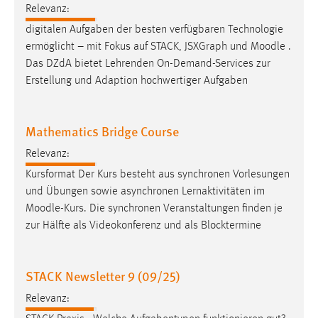
Relevanz:
Zweck:
Dieser Cookie ist notwendig um sich an der Website
digitalen Aufgaben der besten verfügbaren Technologie
einloggen zu können.
ermöglicht – mit Fokus auf STACK, JSXGraph und
Moodle
.
Das DZdA bietet Lehrenden On-Demand-Services zur
Cookie Laufzeit:
Erstellung und Adaption hochwertiger Aufgaben
24 Stunden
Mathematics Bridge Course
STATISTIK
Relevanz:
Statistik Cookies erfassen Informationen anonym.
Kursformat Der Kurs besteht aus synchronen Vorlesungen
Diese Informationen helfen uns zu verstehen, wie
und Übungen sowie asynchronen Lernaktivitäten im
unsere Besucher unsere Website nutzen.
Moodle
-Kurs. Die synchronen Veranstaltungen finden je
zur Hälfte als Videokonferenz und als Blocktermine
Matomo
Name:
STACK Newsletter 9 (09/25)
_pk_ref, _pk_cvar, _pk_id, _pk_ses
Relevanz:
Zweck:
Zugriffsstatistik