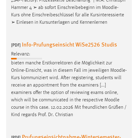
„SAP-Factory: Prozesskette Beschaffung“ | M.A. Christoph
Hammer 4 ➢ ab sofort Einschreibebeginn im
Moodle
-
Kurs ohne Einschreibeschlüssel für alle Kursinteressierte
➢ Einlesen in Kursunterlagen und Kennenlernen
Info-Prufungseinsicht WiSe2526 Studis
[PDF]
Relevanz:
bieten manche Erstkorrektoren die Möglichkeit zur
Online-Einsicht, was in diesem Fall im jeweiligen
Moodle
-
Kurs kommuniziert wird. After registering, students will
receive an appointment from the examiners [...]
examiners offer the option of reviewing exams online,
which will be communicated in the respective
Moodle
course in this case. 12.02.2026 Mit freundlichen Grüßen /
Kind regards Prof. Dr. Christian
Prufungseinsichtnahme-Wintersemester-
[PDF]