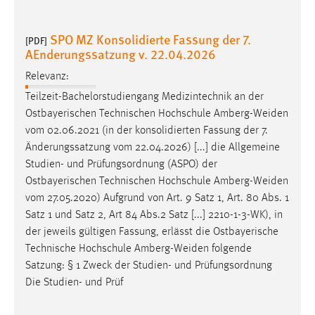
30 Tage
SPO MZ Konsolidierte Fassung der 7.
[PDF]
Chat
AEnderungssatzung v. 22.04.2026
Name:
Relevanz:
MibewSessionID, MIBEW_UserID, mibew_locale, mibew-
Teilzeit-Bachelorstudiengang Medizintechnik an der
chat-frame-style-5e9dbeb1811c0446
Ostbayerischen Technischen Hochschule
Amberg-Weiden
Zweck:
vom 02.06.2021 (in der konsolidierten Fassung der 7.
Wird benötigt um die Chatfunktion nutzen zu können.
Änderungssatzung vom 22.04.2026) [...] die Allgemeine
Studien- und Prüfungsordnung (ASPO) der
Cookie Laufzeit:
Ostbayerischen Technischen Hochschule
Amberg-Weiden
MibewSessionID, mibew-chat-frame-style-
vom 27.05.2020) Aufgrund von Art. 9 Satz 1, Art. 80 Abs. 1
5e9dbeb1811c0446 = Sitzungslaufzeit, mibew_locale = 3
Satz 1 und Satz 2, Art 84 Abs.2 Satz [...] 2210-1-3-WK), in
Jahre, MIBEW_UserID = 1 Jahr
der jeweils gültigen Fassung, erlässt die Ostbayerische
Technische Hochschule
Amberg-Weiden
folgende
Login
Satzung: § 1 Zweck der Studien- und Prüfungsordnung
Die Studien- und Prüf
Name:
fe_user, be_user, be_lastLoginProvider