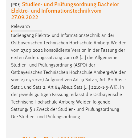
Studien- und Prüfungsordnung Bachelor
[PDF]
Elektro- und Informationstechnik vom
Cookie Laufzeit:
27.09.2022
Max. 13 Monate
Relevanz:
tudiengang Elektro- und Informationstechnik an der
MARKETING
Ostbayerischen Technischen Hochschule
Amberg-Weiden
vom 27.09.2022 konsolidierte Version in der Fassung der
Marketing Cookies werden von Drittanbietern
ersten Änderungssatzung vom 08 [...] die Allgemeine
verwendet, um personalisierte Werbung anzuzeigen.
Studien- und Prüfungsordnung (ASPO) der
Sie tun dies, indem sie Besucher über Websites
Ostbayerischen Technischen Hochschule
Amberg-Weiden
hinweg verfolgen.
vom 27.05.2020) Aufgrund von Art. 9 Satz 1, Art. 80 Abs. 1
Satz 1 und Satz 2, Art 84 Abs.2 Satz [...] 2210-1-3-WK), in
Google Ads
der jeweils gültigen Fassung, erlässt die Ostbayerische
Name:
Technische Hochschule
Amberg-Weiden
folgende
_gcl_au
Satzung: § 1 Zweck der Studien- und Prüfungsordnung
Die Studien- und Prüfungsordnung
Anbieter:
Google Ireland Limited
Zweck: