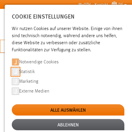
Zum Hauptinhalt springen
MyOTH
Kontakt
DE
COOKIE EINSTELLUNGEN
SUCHE
Wir nutzen Cookies auf unserer Website. Einige von ihnen
sind technisch notwendig, während andere uns helfen,
diese Website zu verbessern oder zusätzliche
JETZT BEWERBEN
Funktionalitäten zur Verfügung zu stellen.
Notwendige Cookies
SUCHE
Statistik
Marketing
FILTER
Externe Medien
Typ
ALLE AUSWÄHLEN
Erstellungsdatum
ABLEHNEN