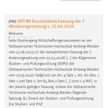
1 Jahr
Performance
SPO WI Konsolidierte Fassung der 7.
[PDF]
AEnderungssatzung v. 22.04.2026
Name:
staticfilecache
Relevanz:
helor-Studiengang Wirtschaftsingenieurwesen an der
Zweck:
Ostbayerischen Technischen Hochschule
Amberg-Weiden
Für performante Seitenauslieferung wird in diesem Cookie
vom 21.08.2023 (in der konsolidierten Fassung der 7.
gespeichert, ob man eingeloggt ist.
Änderungssatzung vom 22.04.2026) [...] die Allgemeine
Studien- und Prüfungsordnung (ASPO) der
Sprachpräferenz
Ostbayerischen Technischen Hochschule
Amberg-Weiden
vom 27.05.2020) Aufgrund von Art. 9 Satz 1, Art. 80 Abs. 1
Name:
Satz 1 und Satz 2, Art 84 Abs.2 Satz [...] 2210-1-3-WK), in
site-language-preference
der jeweils gültigen Fassung, erlässt die Ostbayerische
Zweck:
Technische Hochschule
Amberg-Weiden
folgende
Das Cookie speichert die gewählte Sprache der Website.
Satzung: § 1 Zweck der Studien- und Prüfungsordnung
Cookie Laufzeit:
Die Studien- und Prüf