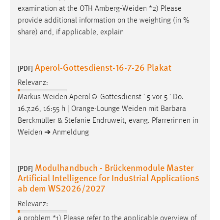
examination at the OTH
Amberg-Weiden
*2) Please
provide additional information on the weighting (in %
share) and, if applicable, explain
Aperol-Gottesdienst-16-7-26 Plakat
[PDF]
Relevanz:
Markus
Weiden
Aperol☺ Gottesdienst ‘ 5 vor 5 ‘ Do.
16.7.26, 16:55 h | Orange-Lounge
Weiden
mit Barbara
Berckmüller & Stefanie Endruweit, evang. Pfarrerinnen in
Weiden
➔ Anmeldung
Modulhandbuch - Brückenmodule Master
[PDF]
Artificial Intelligence for Industrial Applications
ab dem WS2026/2027
Relevanz:
a problem *1) Please refer to the applicable overview of