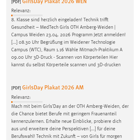
GirlsDay Plakat 2026 WEN
[PDF]
Conversion-Tracking
Relevanz:
Cookie Laufzeit:
8. Klasse sind herzlich eingeladen! Technik trifft
3 Monate
Gesundheit – MedTech Girls OTH
Amberg-Weiden
|
Campus
Weiden
23.04. 2026 Programm Jetzt anmelden!
Facebook Pixel
[...] 08.30 Uhr Begrüßung im
Weidener
Technologie
Campus (WTC), Raum 1.16 Wähle Mitmach-Praktikum A
Name:
09.00 Uhr 3D-Druck - Scannen von Körperteilen Hier
_fbp
kannst du selbst Körperteile scannen und 3D-drucken
Anbieter:
Facebook
GirlsDay Plakat 2026 AM
[PDF]
Zweck:
Relevanz:
Conversion-Tracking
Mach mit beim Girls’Day an der OTH
Amberg-Weiden
, der
Cookie Laufzeit:
die Chance bietet Berufe mit geringem Frauenanteil
3 Monate
kennenzulernen. Erhalte neue Einblicke, probiere dich
aus und erweitere deine Perspektiven [...] für deine
Berufswahl! Technik mit Zukunft – von Girls für morgen