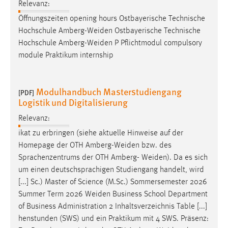
Relevanz:
Öffnungszeiten opening hours Ostbayerische Technische
Hochschule
Amberg-Weiden
Ostbayerische Technische
Hochschule
Amberg-Weiden
P Pflichtmodul compulsory
module Praktikum internship
Modulhandbuch Masterstudiengang
[PDF]
Logistik und Digitalisierung
Relevanz:
ikat zu erbringen (siehe aktuelle Hinweise auf der
Homepage der OTH
Amberg-Weiden
bzw. des
Sprachenzentrums der OTH Amberg-
Weiden
). Da es sich
um einen deutschsprachigen Studiengang handelt, wird
[...] Sc.) Master of Science (M.Sc.) Sommersemester 2026
Summer Term 2026
Weiden
Business School Department
of Business Administration 2 Inhaltsverzeichnis Table [...]
henstunden (SWS) und ein Praktikum mit 4 SWS. Präsenz: