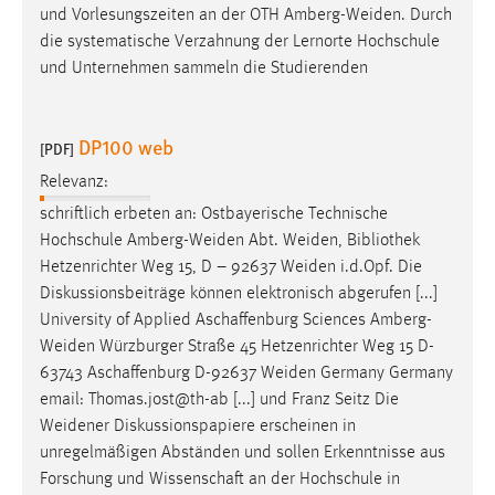
und Vorlesungszeiten an der OTH
Amberg-Weiden
. Durch
die systematische Verzahnung der Lernorte Hochschule
und Unternehmen sammeln die Studierenden
DP100 web
[PDF]
Relevanz:
schriftlich erbeten an: Ostbayerische Technische
Hochschule
Amberg-Weiden
Abt.
Weiden
, Bibliothek
Hetzenrichter Weg 15, D – 92637
Weiden
i.d.Opf. Die
Diskussionsbeiträge können elektronisch abgerufen [...]
University of Applied Aschaffenburg Sciences
Amberg-
Weiden
Würzburger Straße 45 Hetzenrichter Weg 15 D-
63743 Aschaffenburg D-92637
Weiden
Germany Germany
email: Thomas.jost@th-ab [...] und Franz Seitz Die
Weidener
Diskussionspapiere erscheinen in
unregelmäßigen Abständen und sollen Erkenntnisse aus
Forschung und Wissenschaft an der Hochschule in