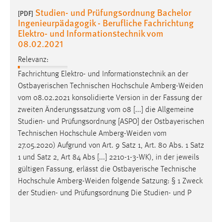
Zweck:
Studien- und Prüfungsordnung Bachelor
[PDF]
Dieser Cookie ist notwendig um sich an der Website
Ingenieurpädagogik - Berufliche Fachrichtung
einloggen zu können.
Elektro- und Informationstechnik vom
08.02.2021
Cookie Laufzeit:
24 Stunden
Relevanz:
Fachrichtung Elektro- und Informationstechnik an der
Ostbayerischen Technischen Hochschule
Amberg-Weiden
STATISTIK
vom 08.02.2021 konsolidierte Version in der Fassung der
zweiten Änderungssatzung vom 08 [...] die Allgemeine
Statistik Cookies erfassen Informationen anonym.
Studien- und Prüfungsordnung [ASPO] der Ostbayerischen
Diese Informationen helfen uns zu verstehen, wie
Technischen Hochschule
Amberg-Weiden
vom
unsere Besucher unsere Website nutzen.
27.05.2020) Aufgrund von Art. 9 Satz 1, Art. 80 Abs. 1 Satz
1 und Satz 2, Art 84 Abs [...] 2210-1-3-WK), in der jeweils
Matomo
gültigen Fassung, erlässt die Ostbayerische Technische
Name:
Hochschule
Amberg-Weiden
folgende Satzung: § 1 Zweck
_pk_ref, _pk_cvar, _pk_id, _pk_ses
der Studien- und Prüfungsordnung Die Studien- und P
Zweck:
Zugriffsstatistik