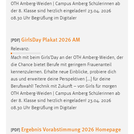
EXTERNE MEDIEN
OTH
Amberg-Weiden
| Campus Amberg Schülerinnen ab
der 8. Klasse sind herzlich eingeladen! 23.04. 2026
Um Inhalte von Videoplattformen und Social Media
08.30 Uhr Begrüßung im Digitaler
Plattformen anzeigen zu können, werden von diesen
externen Medien Cookies gesetzt.
GirlsDay Plakat 2026 AM
[PDF]
YouTube
Relevanz:
Mach mit beim Girls’Day an der OTH
Amberg-Weiden
, der
Vimeo
die Chance bietet Berufe mit geringem Frauenanteil
kennenzulernen. Erhalte neue Einblicke, probiere dich
aus und erweitere deine Perspektiven [...] für deine
Berufswahl! Technik mit Zukunft – von Girls für morgen
OTH
Amberg-Weiden
| Campus Amberg Schülerinnen ab
der 8. Klasse sind herzlich eingeladen! 23.04. 2026
08.30 Uhr Begrüßung im Digitaler
Ergebnis Vorabstimmung 2026 Homepage
[PDF]