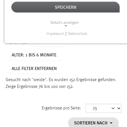
SPEICHERN
Alter
Details anzeigen
SUCHEN
Impressum
|
Datenschutz
NOTWENDIGE COOKIES
TYP: DATEIEN
Aktive Filter:
Notwendige Cookies ermöglichen grundlegende
ALTER: 1 BIS 6 MONATE
Funktionen und sind für die einwandfreie Funktion der
Website erforderlich.
ALLE FILTER ENTFERNEN
Einverständnis
Gesucht nach "weide".
Es wurden 152 Ergebnisse gefunden.
Name:
Zeige Ergebnisse 76 bis 100 von 152.
cookie_consent
Zweck:
Ergebnisse pro Seite:
Dieser Cookie speichert die ausgewählten Einverständnis-
Optionen des Benutzers
SORTIEREN NACH
Cookie Laufzeit: