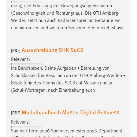
dung) und Erfassung der Bewegungseigenschaften
Conversion-Tracking
(Geschwindigkeit und Richtung) aus. Die OTH
Amberg-
Cookie Laufzeit:
Weiden
setzt nun auch Radarsensoren an Gebäude ein,
3 Monate
um mit diesen und weiteren Sensoren den Verkehrsfluss
Facebook Pixel
Ausschreibung SHK SuCS
[PDF]
Name:
Relevanz:
_fbp
ins Berufsleben. Deine Aufgaben • Betreuung von
Anbieter:
Schulklassen bei Besuchen an der OTH
Amberg-Weiden
•
Facebook
Begleitung des Teams des SuCS auf Messen und zu
Zweck:
(Schul-)Vorträgen; nach Einarbeitung auch
Conversion-Tracking
Cookie Laufzeit:
Modulhandbuch Master Digital Business
[PDF]
3 Monate
Relevanz:
Summer Term 2026 Sommersemester 2026 Department