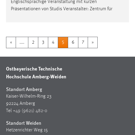
Englischsprachige Veranstaltung mit kurzen
Präsentationen von Studis Veranstalter: Zentrum für
«
....
2
3
4
5
6
7
»
Ostbayerische Technische
Hochschule Amberg-Weiden
Standort Amberg
Kaiser-Wilhelm-Ring 23
92224 Amberg
Tel
+49 (9621) 482-0
Standort Weiden
Hetzenrichter Weg 15