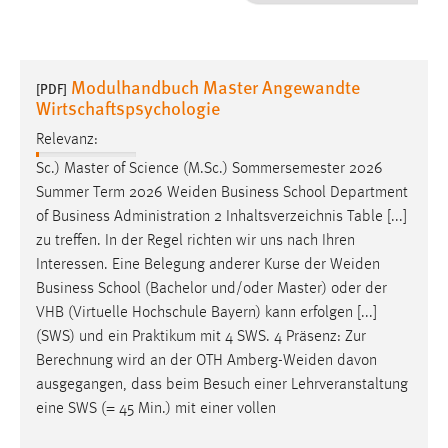
1 Jahr
Performance
Modulhandbuch Master Angewandte
[PDF]
Wirtschaftspsychologie
Name:
staticfilecache
Relevanz:
Sc.) Master of Science (M.Sc.) Sommersemester 2026
Zweck:
Summer Term 2026
Weiden
Business School Department
Für performante Seitenauslieferung wird in diesem Cookie
of Business Administration 2 Inhaltsverzeichnis Table [...]
gespeichert, ob man eingeloggt ist.
zu treffen. In der Regel richten wir uns nach Ihren
Interessen. Eine Belegung anderer Kurse der
Weiden
Sprachpräferenz
Business School (Bachelor und/oder Master) oder der
VHB (Virtuelle Hochschule Bayern) kann erfolgen [...]
Name:
(SWS) und ein Praktikum mit 4 SWS. 4 Präsenz: Zur
site-language-preference
Berechnung wird an der OTH
Amberg-Weiden
davon
Zweck:
ausgegangen, dass beim Besuch einer Lehrveranstaltung
Das Cookie speichert die gewählte Sprache der Website.
eine SWS (= 45 Min.) mit einer vollen
Cookie Laufzeit: