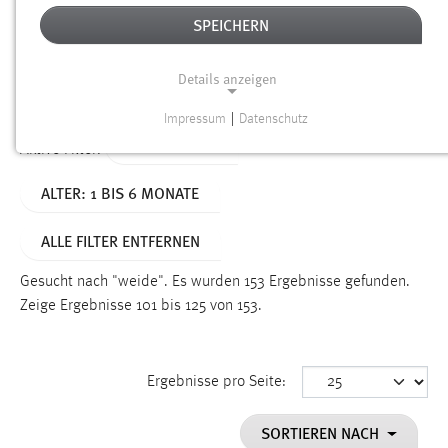
SPEICHERN
Alter
Details anzeigen
SUCHEN
Impressum
|
Datenschutz
NOTWENDIGE COOKIES
TYP: DATEIEN
Aktive Filter:
Notwendige Cookies ermöglichen grundlegende
ALTER: 1 BIS 6 MONATE
Funktionen und sind für die einwandfreie Funktion der
Website erforderlich.
ALLE FILTER ENTFERNEN
Einverständnis
Gesucht nach "weide".
Es wurden 153 Ergebnisse gefunden.
Name:
Zeige Ergebnisse 101 bis 125 von 153.
cookie_consent
Zweck:
Ergebnisse pro Seite:
Dieser Cookie speichert die ausgewählten Einverständnis-
Optionen des Benutzers
SORTIEREN NACH
Cookie Laufzeit: