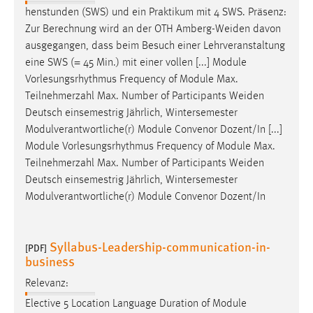
Zweck:
henstunden (SWS) und ein Praktikum mit 4 SWS. Präsenz:
Dieser Cookie ist notwendig um sich an der Website
Zur Berechnung wird an der OTH
Amberg-Weiden
davon
einloggen zu können.
ausgegangen, dass beim Besuch einer Lehrveranstaltung
eine SWS (= 45 Min.) mit einer vollen [...] Module
Cookie Laufzeit:
Vorlesungsrhythmus Frequency of Module Max.
24 Stunden
Teilnehmerzahl Max. Number of Participants
Weiden
Deutsch einsemestrig Jährlich, Wintersemester
Modulverantwortliche(r) Module Convenor Dozent/In [...]
STATISTIK
Module Vorlesungsrhythmus Frequency of Module Max.
Statistik Cookies erfassen Informationen anonym.
Teilnehmerzahl Max. Number of Participants
Weiden
Diese Informationen helfen uns zu verstehen, wie
Deutsch einsemestrig Jährlich, Wintersemester
unsere Besucher unsere Website nutzen.
Modulverantwortliche(r) Module Convenor Dozent/In
Matomo
Syllabus-Leadership-communication-in-
[PDF]
Name:
business
_pk_ref, _pk_cvar, _pk_id, _pk_ses
Relevanz:
Zweck:
Elective 5 Location Language Duration of Module
Zugriffsstatistik