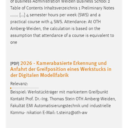
of Business Administration
Weiden
Business School 2
EXTERNE MEDIEN
Table of Contents Inhaltsverzeichnis 1 Preliminary Notes
Um Inhalte von Videoplattformen und Social Media
....... [...] 4 semester hours per week (SWS) and a
Plattformen anzeigen zu können, werden von diesen
practical course with 4 SWS. Attendance: At OTH
externen Medien Cookies gesetzt.
Amberg-Weiden
, the calculation is based on the
assumption that attendance of a course is equivalent to
YouTube
one
Vimeo
2026 - Kamerabasierte Erkennung und
[PDF]
Anfahrt der Greifposition eines Werkstucks in
der Digitalen Modellfabrik
Relevanz:
Beispiel: Werkstückträger mit markiertem Greifpunkt
Kontakt Prof. Dr.-Ing. Thomas Stein OTH
Amberg-Weiden
,
Fakultät EMI Automatisierungstechnik und industrielle
Kommu- nikation E-Mail: t.stein2@oth-aw