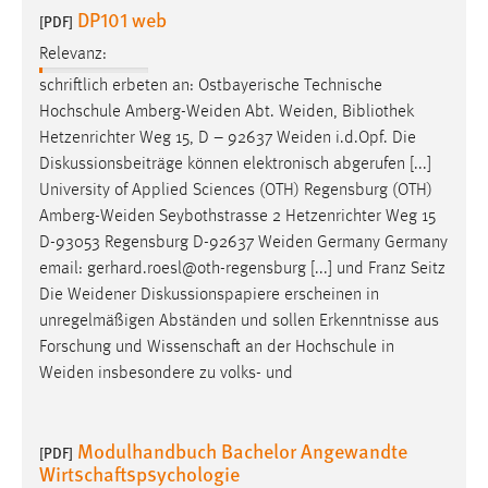
DP101 web
[PDF]
Relevanz:
schriftlich erbeten an: Ostbayerische Technische
Hochschule
Amberg-Weiden
Abt.
Weiden
, Bibliothek
Hetzenrichter Weg 15, D – 92637
Weiden
i.d.Opf. Die
Diskussionsbeiträge können elektronisch abgerufen [...]
University of Applied Sciences (OTH) Regensburg (OTH)
Amberg-Weiden
Seybothstrasse 2 Hetzenrichter Weg 15
D-93053 Regensburg D-92637
Weiden
Germany Germany
email: gerhard.roesl@oth-regensburg [...] und Franz Seitz
Die
Weidener
Diskussionspapiere erscheinen in
unregelmäßigen Abständen und sollen Erkenntnisse aus
Forschung und Wissenschaft an der Hochschule in
Weiden
insbesondere zu volks- und
Modulhandbuch Bachelor Angewandte
[PDF]
Wirtschaftspsychologie