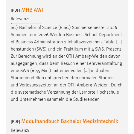
30 Tage
MHB AWI
[PDF]
Chat
Relevanz:
Sc.) Bachelor of Science (B.Sc.) Sommersemester 2026
Name:
Summer Term 2026
Weiden
Business School Department
MibewSessionID, MIBEW_UserID, mibew_locale, mibew-
of Business Administration 2 Inhaltsverzeichnis Table [...]
chat-frame-style-5e9dbeb1811c0446
henstunden (SWS) und ein Praktikum mit 4 SWS. Präsenz:
Zweck:
Zur Berechnung wird an der OTH
Amberg-Weiden
davon
Wird benötigt um die Chatfunktion nutzen zu können.
ausgegangen, dass beim Besuch einer Lehrveranstaltung
eine SWS (= 45 Min.) mit einer vollen [...] in dualen
Cookie Laufzeit:
Studienmodellen entsprechen den normalen Studien-
MibewSessionID, mibew-chat-frame-style-
und Vorlesungszeiten an der OTH
Amberg-Weiden
. Durch
5e9dbeb1811c0446 = Sitzungslaufzeit, mibew_locale = 3
Jahre, MIBEW_UserID = 1 Jahr
die systematische Verzahnung der Lernorte Hochschule
und Unternehmen sammeln die Studierenden
Login
Modulhandbuch Bachelor Medizintechnik
[PDF]
Name:
fe_user, be_user, be_lastLoginProvider
Relevanz: