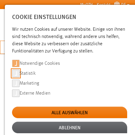
Zum Hauptinhalt springen
MyOTH
Kontakt
DE
COOKIE EINSTELLUNGEN
SUCHE
Wir nutzen Cookies auf unserer Website. Einige von ihnen
sind technisch notwendig, während andere uns helfen,
diese Website zu verbessern oder zusätzliche
JETZT BEWERBEN
Funktionalitäten zur Verfügung zu stellen.
Notwendige Cookies
SUCHE
Statistik
Marketing
FILTER
Externe Medien
Typ
ALLE AUSWÄHLEN
Erstellungsdatum
ABLEHNEN