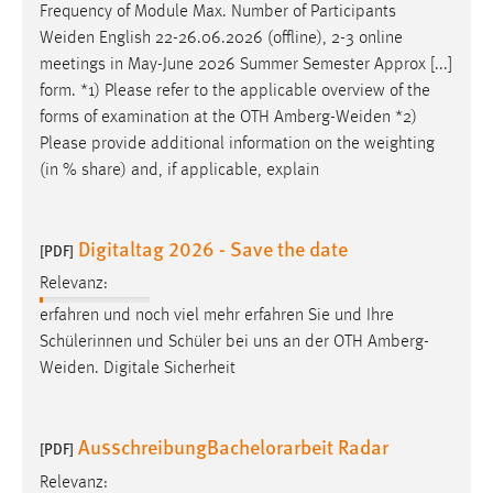
Frequency of Module Max. Number of Participants
Cookie Laufzeit:
Weiden
English 22-26.06.2026 (offline), 2-3 online
Max. 13 Monate
meetings in May-June 2026 Summer Semester Approx [...]
form. *1) Please refer to the applicable overview of the
forms of examination at the OTH
Amberg-Weiden
*2)
Please provide additional information on the weighting
MARKETING
(in % share) and, if applicable, explain
Marketing Cookies werden von Drittanbietern
verwendet, um personalisierte Werbung anzuzeigen.
Sie tun dies, indem sie Besucher über Websites
Digitaltag 2026 - Save the date
[PDF]
hinweg verfolgen.
Relevanz:
Google Ads
erfahren und noch viel mehr erfahren Sie und Ihre
Schülerinnen und Schüler bei uns an der OTH
Amberg-
Name:
Weiden
. Digitale Sicherheit
_gcl_au
Anbieter:
AusschreibungBachelorarbeit Radar
[PDF]
Google Ireland Limited
Relevanz:
Zweck: