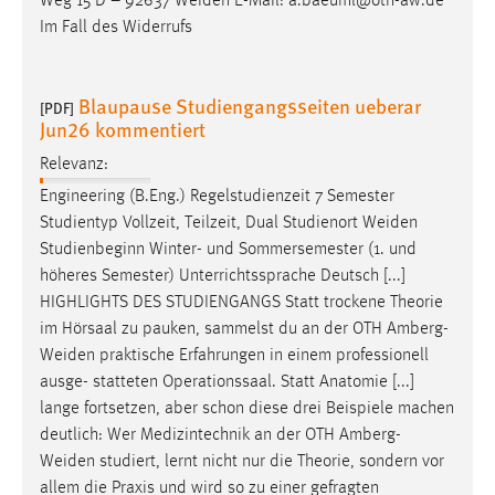
Weg 15 D – 92637
Weiden
E-Mail: a.baeuml@oth-aw.de
Im Fall des Widerrufs
Blaupause Studiengangsseiten ueberar
[PDF]
Jun26 kommentiert
Relevanz:
Engineering (B.Eng.) Regelstudienzeit 7 Semester
Studientyp Vollzeit, Teilzeit, Dual Studienort
Weiden
Studienbeginn Winter- und Sommersemester (1. und
höheres Semester) Unterrichtssprache Deutsch [...]
HIGHLIGHTS DES STUDIENGANGS Statt trockene Theorie
im Hörsaal zu pauken, sammelst du an der OTH
Amberg-
Weiden
praktische Erfahrungen in einem professionell
ausge- statteten Operationssaal. Statt Anatomie [...]
lange fortsetzen, aber schon diese drei Beispiele machen
deutlich: Wer Medizintechnik an der OTH
Amberg-
Weiden
studiert, lernt nicht nur die Theorie, sondern vor
allem die Praxis und wird so zu einer gefragten