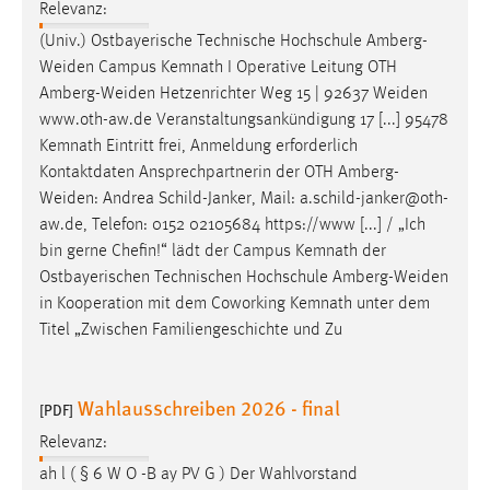
Relevanz:
(Univ.) Ostbayerische Technische Hochschule
Amberg-
Weiden
Campus Kemnath I Operative Leitung OTH
Amberg-Weiden
Hetzenrichter Weg 15 | 92637
Weiden
www.oth-aw.de Veranstaltungsankündigung 17 [...] 95478
Kemnath Eintritt frei, Anmeldung erforderlich
Kontaktdaten Ansprechpartnerin der OTH
Amberg-
Weiden
: Andrea Schild-Janker, Mail: a.schild-janker@oth-
aw.de, Telefon: 0152 02105684 https://www [...] / „Ich
bin gerne Chefin!“ lädt der Campus Kemnath der
Ostbayerischen Technischen Hochschule
Amberg-Weiden
in Kooperation mit dem Coworking Kemnath unter dem
Titel „Zwischen Familiengeschichte und Zu
Wahlausschreiben 2026 - final
[PDF]
Relevanz:
ah l ( § 6 W O -B ay PV G ) Der Wahlvorstand