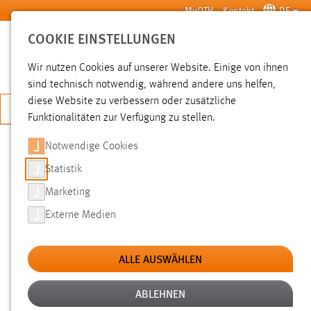
Zum Hauptinhalt springen
MyOTH
Kontakt
DE
COOKIE EINSTELLUNGEN
SUCHE
Wir nutzen Cookies auf unserer Website. Einige von ihnen
sind technisch notwendig, während andere uns helfen,
diese Website zu verbessern oder zusätzliche
JETZT BEWERBEN
Funktionalitäten zur Verfügung zu stellen.
Notwendige Cookies
SUCHE
Statistik
Marketing
FILTER
Externe Medien
Typ
ALLE AUSWÄHLEN
Erstellungsdatum
ABLEHNEN