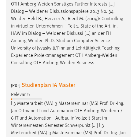
OTH
Amberg-Weiden
Sonstiges Further Interests [...]
Dialog –
Weidener
Diskussionspapiere 2013 No. 34,
Weiden
Held B., Herzner A., Riedl M. (2009): Controlling
in virtuellen Unternehmen – Teil 1: State of the Art, in:
HAW im Dialog –
Weidener
Diskussi [...] an der FH
Amberg-Weiden
Ph.D. Studium Computer Science
University of Jyvaskylä/Finnland Lehrtätigkeit Teaching
Experience Projektmanagement OTH
Amberg-Weiden
Consulting OTH
Amberg-Weiden
Business
Studienplan IA Master
[PDF]
Relevanz:
l 3 Masterarbeit (MA) 3 Masterseminar (MS) Prof. Dr.-Ing.
Jan Ortmann IT und Automation OTH
Amberg-Weiden
1 /
6 IT und Automation - Aufbau in Vollzeit Start im
Wintersemester: Semester Schwerpunkt [...] l 3
Masterarbeit (MA) 3 Masterseminar (MS) Prof. Dr.-Ing. Jan