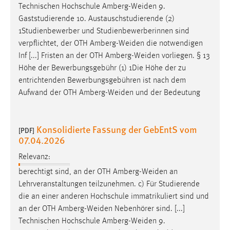
EXTERNE MEDIEN
Technischen Hochschule
Amberg-Weiden
9.
Gaststudierende 10. Austauschstudierende (2)
Um Inhalte von Videoplattformen und Social Media
1Studienbewerber und Studienbewerberinnen sind
Plattformen anzeigen zu können, werden von diesen
verpflichtet, der OTH
Amberg-Weiden
die notwendigen
externen Medien Cookies gesetzt.
Inf [...] Fristen an der OTH
Amberg-Weiden
vorliegen. § 13
Höhe der Bewerbungsgebühr (1) 1Die Höhe der zu
YouTube
entrichtenden Bewerbungsgebühren ist nach dem
Aufwand der OTH
Amberg-Weiden
und der Bedeutung
Vimeo
Konsolidierte Fassung der GebEntS vom
[PDF]
07.04.2026
Relevanz:
berechtigt sind, an der OTH
Amberg-Weiden
an
Lehrveranstaltungen teilzunehmen. c) Für Studierende
die an einer anderen Hochschule immatrikuliert sind und
an der OTH
Amberg-Weiden
Nebenhörer sind. [...]
Technischen Hochschule
Amberg-Weiden
9.