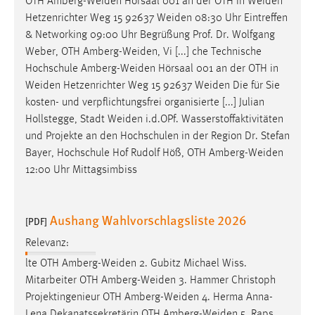
OTH
Amberg-Weiden
Hörsaal 001 an der OTH in
Weiden
Hetzenrichter Weg 15 92637
Weiden
08:30 Uhr Eintreffen
Cookie Laufzeit:
& Networking 09:00 Uhr Begrüßung Prof. Dr. Wolfgang
Max. 13 Monate
Weber, OTH
Amberg-Weiden
, Vi [...] che Technische
Hochschule
Amberg-Weiden
Hörsaal 001 an der OTH in
Weiden
Hetzenrichter Weg 15 92637
Weiden
Die für Sie
MARKETING
kosten- und verpflichtungsfrei organisierte [...] Julian
Marketing Cookies werden von Drittanbietern
Hollstegge, Stadt
Weiden
i.d.OPf. Wasserstoffaktivitäten
verwendet, um personalisierte Werbung anzuzeigen.
und Projekte an den Hochschulen in der Region Dr. Stefan
Sie tun dies, indem sie Besucher über Websites
Bayer, Hochschule Hof Rudolf Höß, OTH
Amberg-Weiden
hinweg verfolgen.
12:00 Uhr Mittagsimbiss
Google Ads
Aushang Wahlvorschlagsliste 2026
[PDF]
Name:
Relevanz:
_gcl_au
lte OTH
Amberg-Weiden
2. Gubitz Michael Wiss.
Anbieter:
Mitarbeiter OTH
Amberg-Weiden
3. Hammer Christoph
Google Ireland Limited
Projektingenieur OTH
Amberg-Weiden
4. Herma Anna-
Zweck:
Lena Dekanatssekretärin OTH
Amberg-Weiden
5. Raps