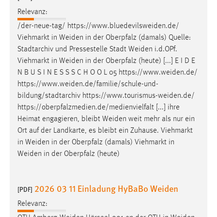
Zweck:
Relevanz:
Dieser Cookie ist notwendig um sich an der Website
/der-neue-tag/
https://www.bluedevilsweiden.de
/
einloggen zu können.
Viehmarkt in
Weiden
in der Oberpfalz (damals) Quelle:
Cookie Laufzeit:
Stadtarchiv und Pressestelle Stadt
Weiden
i.d.OPf.
24 Stunden
Viehmarkt in
Weiden
in der Oberpfalz (heute) [...] E I D E
N B U S I N E S S S C H O O L 05
https://www.weiden.de
/
https://www.weiden.de/familie/schule-und-
STATISTIK
bildung/stadtarchiv
https://www.tourismus-weiden.de
/
https://oberpfalzmedien.de/medienvielfalt [...] ihre
Statistik Cookies erfassen Informationen anonym.
Heimat engagieren, bleibt
Weiden
weit mehr als nur ein
Diese Informationen helfen uns zu verstehen, wie
Ort auf der Landkarte, es bleibt ein Zuhause. Viehmarkt
unsere Besucher unsere Website nutzen.
in
Weiden
in der Oberpfalz (damals) Viehmarkt in
Weiden
in der Oberpfalz (heute)
Matomo
Name:
2026 03 11 Einladung HyBaBo Weiden
_pk_ref, _pk_cvar, _pk_id, _pk_ses
[PDF]
Relevanz:
Zweck:
Zugriffsstatistik