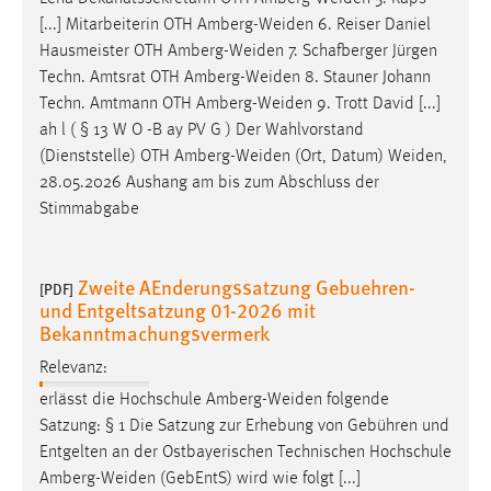
Conversion-Tracking
[...] Mitarbeiterin OTH
Amberg-Weiden
6. Reiser Daniel
Hausmeister OTH
Amberg-Weiden
7. Schafberger Jürgen
Cookie Laufzeit:
Techn. Amtsrat OTH
Amberg-Weiden
8. Stauner Johann
3 Monate
Techn. Amtmann OTH
Amberg-Weiden
9. Trott David [...]
ah l ( § 13 W O -B ay PV G ) Der Wahlvorstand
Facebook Pixel
(Dienststelle) OTH
Amberg-Weiden
(Ort, Datum)
Weiden
,
28.05.2026 Aushang am bis zum Abschluss der
Name:
Stimmabgabe
_fbp
Anbieter:
Zweite AEnderungssatzung Gebuehren-
Facebook
[PDF]
und Entgeltsatzung 01-2026 mit
Zweck:
Bekanntmachungsvermerk
Conversion-Tracking
Relevanz:
Cookie Laufzeit:
erlässt die Hochschule
Amberg-Weiden
folgende
3 Monate
Satzung: § 1 Die Satzung zur Erhebung von Gebühren und
Entgelten an der Ostbayerischen Technischen Hochschule
Amberg-Weiden
(GebEntS) wird wie folgt [...]