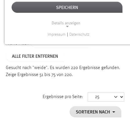
SPEICHERN
Alter
Details anzeigen
SUCHEN
Impressum
|
Datenschutz
NOTWENDIGE COOKIES
ALTER: 1 BIS 6 MONATE
Aktive Filter:
Notwendige Cookies ermöglichen grundlegende
ALLE FILTER ENTFERNEN
Funktionen und sind für die einwandfreie Funktion der
Website erforderlich.
Gesucht nach "weide".
Es wurden 220 Ergebnisse gefunden.
Zeige Ergebnisse 51 bis 75 von 220.
Einverständnis
Name:
cookie_consent
Ergebnisse pro Seite:
Zweck:
SORTIEREN NACH
Dieser Cookie speichert die ausgewählten Einverständnis-
Optionen des Benutzers
Cookie Laufzeit: