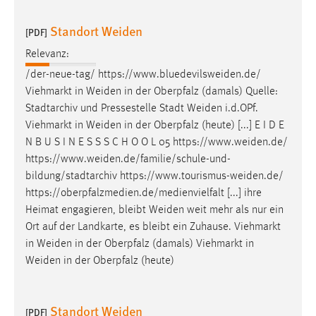
30 Tage
Standort Weiden
[PDF]
Chat
Relevanz:
Name:
/der-neue-tag/
https://www.bluedevilsweiden.de
/
MibewSessionID, MIBEW_UserID, mibew_locale, mibew-
Viehmarkt in
Weiden
in der Oberpfalz (damals) Quelle:
chat-frame-style-5e9dbeb1811c0446
Stadtarchiv und Pressestelle Stadt
Weiden
i.d.OPf.
Viehmarkt in
Weiden
in der Oberpfalz (heute) [...] E I D E
Zweck:
N B U S I N E S S S C H O O L 05
https://www.weiden.de
/
Wird benötigt um die Chatfunktion nutzen zu können.
https://www.weiden.de/familie/schule-und-
Cookie Laufzeit:
bildung/stadtarchiv
https://www.tourismus-weiden.de
/
MibewSessionID, mibew-chat-frame-style-
https://oberpfalzmedien.de/medienvielfalt [...] ihre
5e9dbeb1811c0446 = Sitzungslaufzeit, mibew_locale = 3
Heimat engagieren, bleibt
Weiden
weit mehr als nur ein
Jahre, MIBEW_UserID = 1 Jahr
Ort auf der Landkarte, es bleibt ein Zuhause. Viehmarkt
in
Weiden
in der Oberpfalz (damals) Viehmarkt in
Login
Weiden
in der Oberpfalz (heute)
Name:
fe_user, be_user, be_lastLoginProvider
Standort Weiden
[PDF]