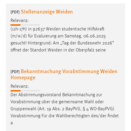
1 Jahr
Stellenanzeige Weiden
[PDF]
Relevanz:
Performance
(11h-17h) in 92637
Weiden
studentische Hilfskraft
Name:
(m/w/d) für Evaluierung am Samstag, 06.06.2025
staticfilecache
gesucht! Hintergrund: Am „Tag der Bundeswehr 2026“
öffnet der Standort
Weiden
in der Oberpfalz seine
Zweck:
Für performante Seitenauslieferung wird in diesem Cookie
gespeichert, ob man eingeloggt ist.
Bekanntmachung Vorabstimmung Weiden
[PDF]
Homepage
Sprachpräferenz
Relevanz:
Name:
Der Abstimmungsvorstand Bekanntmachung zur
site-language-preference
Vorabstimmung über die gemeinsame Wahl oder
Zweck:
Gruppenwahl (Art. 19 Abs. 2 BayPVG, § 4 WO-BayPVG)
Das Cookie speichert die gewählte Sprache der Website.
Vorabstimmung Für die Wahlberechtigten des/der findet
a
Cookie Laufzeit: