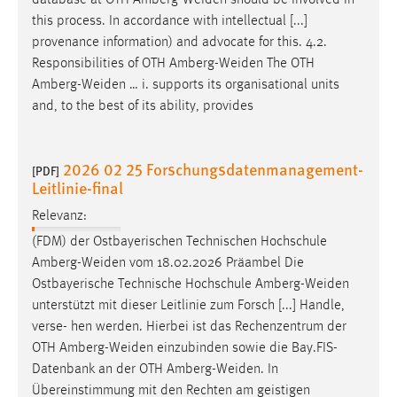
database at OTH
Amberg-Weiden
should be involved in
this process. In accordance with intellectual [...]
provenance information) and advocate for this. 4.2.
Responsibilities of OTH
Amberg-Weiden
The OTH
Amberg-Weiden
… i. supports its organisational units
and, to the best of its ability, provides
2026 02 25 Forschungsdatenmanagement-
[PDF]
Leitlinie-final
Relevanz:
(FDM) der Ostbayerischen Technischen Hochschule
Amberg-Weiden
vom 18.02.2026 Präambel Die
Ostbayerische Technische Hochschule
Amberg-Weiden
unterstützt mit dieser Leitlinie zum Forsch [...] Handle,
verse- hen werden. Hierbei ist das Rechenzentrum der
OTH
Amberg-Weiden
einzubinden sowie die Bay.FIS-
Datenbank an der OTH
Amberg-Weiden
. In
Übereinstimmung mit den Rechten am geistigen