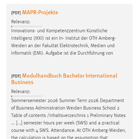
1 Jahr
MAPR-Projekte
[PDF]
Relevanz:
Performance
Innovations- und Kompetenzzentrum Künstliche
Name:
Intelligenz (IKKI) ist ein In- Institut der OTH
Amberg-
staticfilecache
Weiden
an der Fakultät Elektrotechnik, Medien und
Informatik (EMI). Aufgabe ist die Durchführung von
Zweck:
Für performante Seitenauslieferung wird in diesem Cookie
gespeichert, ob man eingeloggt ist.
Modulhandbuch Bachelor International
[PDF]
Business
Sprachpräferenz
Relevanz:
Name:
Sommersemester 2026 Summer Term 2026 Department
site-language-preference
of Business Administration
Weiden
Business School 2
Zweck:
Table of contents /Inhaltsverzeichnis 1 Preliminary Notes
Das Cookie speichert die gewählte Sprache der Website.
... [...] semester hours per week (SWS) and a practical
course with 4 SWS. Attendance: At OTH
Amberg-Weiden
,
Cookie Laufzeit:
the calculation is based on the assumption that