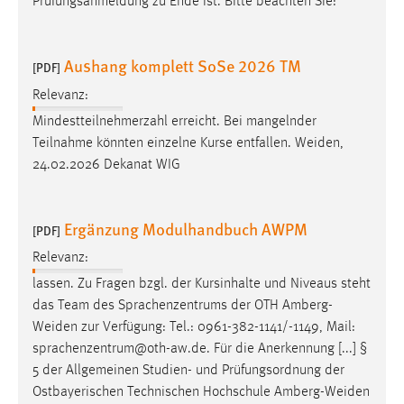
Prüfungsanmeldung zu Ende ist. Bitte beachten Sie:
EXTERNE MEDIEN
Um Inhalte von Videoplattformen und Social Media
Plattformen anzeigen zu können, werden von diesen
Aushang komplett SoSe 2026 TM
[PDF]
externen Medien Cookies gesetzt.
Relevanz:
YouTube
Mindestteilnehmerzahl erreicht. Bei mangelnder
Teilnahme könnten einzelne Kurse entfallen.
Weiden
,
24.02.2026 Dekanat WIG
Vimeo
Ergänzung Modulhandbuch AWPM
[PDF]
Relevanz:
lassen. Zu Fragen bzgl. der Kursinhalte und Niveaus steht
das Team des Sprachenzentrums der OTH
Amberg-
Weiden
zur Verfügung: Tel.: 0961-382-1141/-1149, Mail:
sprachenzentrum@oth-aw.de. Für die Anerkennung [...] §
5 der Allgemeinen Studien- und Prüfungsordnung der
Ostbayerischen Technischen Hochschule
Amberg-Weiden