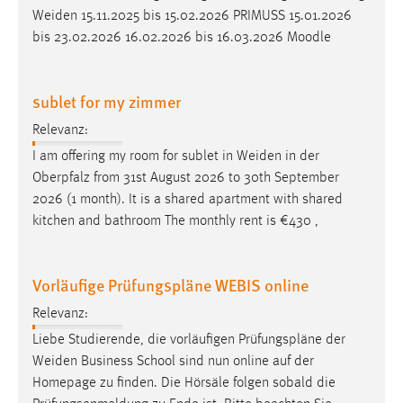
Weiden
15.11.2025 bis 15.02.2026 PRIMUSS 15.01.2026
Conversion-Tracking
bis 23.02.2026 16.02.2026 bis 16.03.2026 Moodle
Cookie Laufzeit:
3 Monate
sublet for my zimmer
Facebook Pixel
Relevanz:
I am offering my room for sublet in
Weiden
in der
Name:
Oberpfalz from 31st August 2026 to 30th September
_fbp
2026 (1 month). It is a shared apartment with shared
Anbieter:
kitchen and bathroom The monthly rent is €430 ,
Facebook
Zweck:
Vorläufige Prüfungspläne WEBIS online
Conversion-Tracking
Relevanz:
Cookie Laufzeit:
3 Monate
Liebe Studierende, die vorläufigen Prüfungspläne der
Weiden
Business School sind nun online auf der
Homepage zu finden. Die Hörsäle folgen sobald die