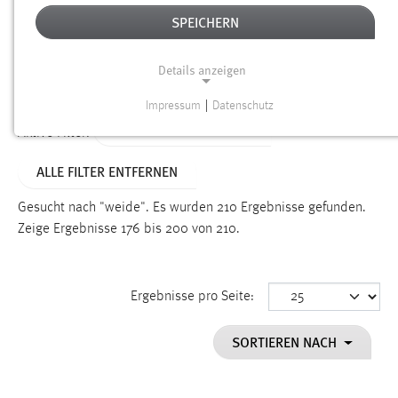
SPEICHERN
Alter
Details anzeigen
SUCHEN
Impressum
|
Datenschutz
NOTWENDIGE COOKIES
ALTER: 1 BIS 6 MONATE
Aktive Filter:
Notwendige Cookies ermöglichen grundlegende
ALLE FILTER ENTFERNEN
Funktionen und sind für die einwandfreie Funktion der
Website erforderlich.
Gesucht nach "weide".
Es wurden 210 Ergebnisse gefunden.
Zeige Ergebnisse 176 bis 200 von 210.
Einverständnis
Name:
cookie_consent
Ergebnisse pro Seite:
Zweck:
SORTIEREN NACH
Dieser Cookie speichert die ausgewählten Einverständnis-
Optionen des Benutzers
Cookie Laufzeit: