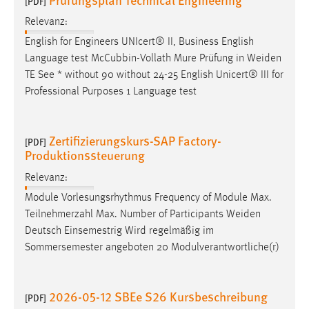
[PDF]
Relevanz:
English for Engineers UNIcert® II, Business English
Language test McCubbin-Vollath Mure Prüfung in
Weiden
TE See * without 90 without 24-25 English Unicert® III for
Professional Purposes 1 Language test
Zertifizierungskurs-SAP Factory-
[PDF]
Produktionssteuerung
Relevanz:
Module Vorlesungsrhythmus Frequency of Module Max.
Teilnehmerzahl Max. Number of Participants
Weiden
Deutsch Einsemestrig Wird regelmäßig im
Sommersemester angeboten 20 Modulverantwortliche(r)
2026-05-12 SBEe S26 Kursbeschreibung
[PDF]