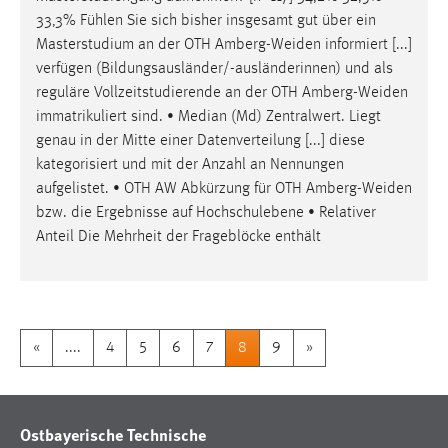
33,3% Fühlen Sie sich bisher insgesamt gut über ein
Masterstudium an der OTH
Amberg-Weiden
informiert [...]
verfügen (Bildungsausländer/-ausländerinnen) und als
reguläre Vollzeitstudierende an der OTH
Amberg-Weiden
immatrikuliert sind. • Median (Md) Zentralwert. Liegt
genau in der Mitte einer Datenverteilung [...] diese
kategorisiert und mit der Anzahl an Nennungen
aufgelistet. • OTH AW Abkürzung für OTH
Amberg-Weiden
bzw. die Ergebnisse auf Hochschulebene • Relativer
Anteil Die Mehrheit der Frageblöcke enthält
«
....
4
5
6
7
8
9
»
Ostbayerische Technische