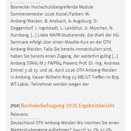
Bösnecker Hochschulübergreifende Module
Sommersemester 2026 Kürzel/Farben: M:
Amberg/Weiden
, B: Ansbach, A: Augsburg, D:
Deggendorf, I: Ingolstadt, L: Landshut, U: München, N:
Nürnberg, [...] Liebe MAPR-Studierende, die Wahl der HÜ-
Seminare erfolgt über einen Moodle-Kurs an der OTH
Amberg-Weiden
. Falls Sie bereits immatrikuliert sind,
haben Sie bereits einen Zugang, der weiterhin gültig [...]
Amberg STAHL-M 2 FWPM4 Präsenz Prof. Dr.-Ing. Andreas
Emmel 3 18 15. und 16. April 2026 OTH
Amberg-Weiden
in Amberg, Kaiser-Wilhelm Ring 23 MB/UT Treffen im B79
WT-Labor. Teilnehmer werden wegen der
Bachelorbefragung 2025 Ergebnisbericht
[PDF]
Relevanz:
Deutschland OTH
Amberg-Weiden
Wo möchten Sie einen
Masterstudiengang aufnehmen? [n=117] 34,2% 32,5%