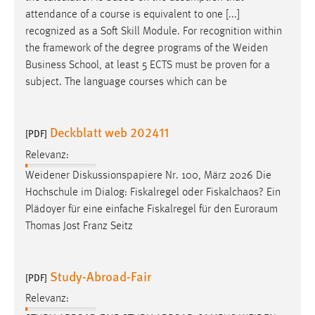
30 Tage
attendance of a course is equivalent to one [...]
recognized as a Soft Skill Module. For recognition within
Chat
the framework of the degree programs of the
Weiden
Business School, at least 5 ECTS must be proven for a
Name:
subject. The language courses which can be
MibewSessionID, MIBEW_UserID, mibew_locale, mibew-
chat-frame-style-5e9dbeb1811c0446
Deckblatt web 202411
Zweck:
[PDF]
Wird benötigt um die Chatfunktion nutzen zu können.
Relevanz:
Cookie Laufzeit:
Weidener
Diskussionspapiere Nr. 100, März 2026 Die
MibewSessionID, mibew-chat-frame-style-
Hochschule im Dialog: Fiskalregel oder Fiskalchaos? Ein
5e9dbeb1811c0446 = Sitzungslaufzeit, mibew_locale = 3
Plädoyer für eine einfache Fiskalregel für den Euroraum
Jahre, MIBEW_UserID = 1 Jahr
Thomas Jost Franz Seitz
Login
Study-Abroad-Fair
[PDF]
Name:
Relevanz:
fe_user, be_user, be_lastLoginProvider