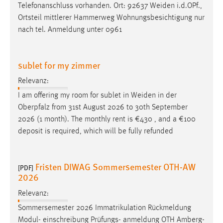
Telefonanschluss vorhanden. Ort: 92637
Weiden
i.d.OPf.,
Cookie Laufzeit:
Ortsteil mittlerer Hammerweg Wohnungsbesichtigung nur
Max. 13 Monate
nach tel. Anmeldung unter 0961
sublet for my zimmer
MARKETING
Relevanz:
Marketing Cookies werden von Drittanbietern
I am offering my room for sublet in
Weiden
in der
verwendet, um personalisierte Werbung anzuzeigen.
Oberpfalz from 31st August 2026 to 30th September
Sie tun dies, indem sie Besucher über Websites
2026 (1 month). The monthly rent is €430 , and a €100
hinweg verfolgen.
deposit is required, which will be fully refunded
Google Ads
Name:
Fristen DIWAG Sommersemester OTH-AW
[PDF]
_gcl_au
2026
Anbieter:
Relevanz:
Google Ireland Limited
Sommersemester 2026 Immatrikulation Rückmeldung
Modul- einschreibung Prüfungs- anmeldung OTH Amberg-
Zweck: