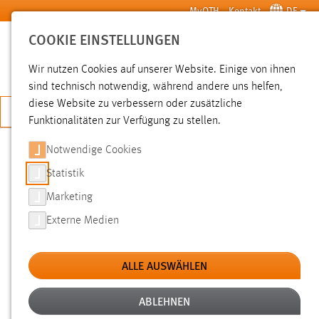
Zum Hauptinhalt springen
MyOTH
Kontakt
DE
COOKIE EINSTELLUNGEN
SUCHE
Wir nutzen Cookies auf unserer Website. Einige von ihnen
sind technisch notwendig, während andere uns helfen,
diese Website zu verbessern oder zusätzliche
JETZT BEWERBEN
Funktionalitäten zur Verfügung zu stellen.
Notwendige Cookies
SUCHE
Statistik
Marketing
FILTER
Externe Medien
Typ
ALLE AUSWÄHLEN
Erstellungsdatum
ABLEHNEN