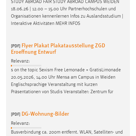
STUDY ABROAD FAIR STUDY ABROAD CAMPUS
WEIDEN
Zweck:
18.06.26 | 12.00 – 15.00 Uhr Partnerhochschulen und
Dieser Cookie ist notwendig um sich an der Website
Organisationen kennenlernen Infos zu Auslandsstudium |
einloggen zu können.
Interaktive Aktivitäten MEHR INFOS
Cookie Laufzeit:
24 Stunden
Flyer Plakat Plakatausstellung ZGD
[PDF]
Eroeffnung Entwurf
STATISTIK
Relevanz:
Statistik Cookies erfassen Informationen anonym.
s on the topic Sexism Free Lemonade + GratisLimonade
Diese Informationen helfen uns zu verstehen, wie
20.05.2026, 14.00 Uhr Mensa am Campus in
Weiden
unsere Besucher unsere Website nutzen.
Englischsprachige Veranstaltung mit kurzen
Präsentationen von Studis Veranstalter: Zentrum für
Matomo
Name:
DG-Wohnung-Bilder
[PDF]
_pk_ref, _pk_cvar, _pk_id, _pk_ses
Relevanz:
Zweck:
Busverbindung ca. 200m entfernt. WLAN, Satelliten- und
Zugriffsstatistik