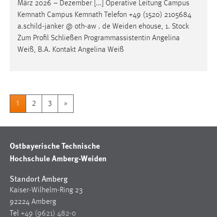
März 2026 – Dezember [...] Operative Leitung Campus
Kemnath Campus Kemnath Telefon +49 (1520) 2105684
a.schild-janker @ oth-aw . de
Weiden
ehouse, 1. Stock
Zum Profil Schließen Programmassistentin Angelina
Weiß, B.A. Kontakt Angelina Weiß
1
2
3
»
Ostbayerische Technische
Hochschule Amberg-Weiden
Standort Amberg
Kaiser-Wilhelm-Ring 23
92224 Amberg
Tel
+49 (9621) 482-0