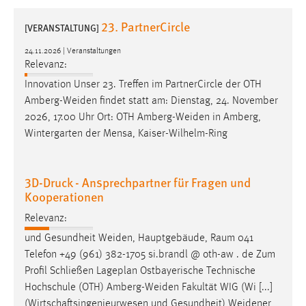
1 Jahr
23. PartnerCircle
[VERANSTALTUNG]
Performance
24.11.2026 | Veranstaltungen
Relevanz:
Name:
Innovation Unser 23. Treffen im PartnerCircle der OTH
staticfilecache
Amberg-Weiden
findet statt am: Dienstag, 24. November
2026, 17.00 Uhr Ort: OTH
Amberg-Weiden
in Amberg,
Zweck:
Wintergarten der Mensa, Kaiser-Wilhelm-Ring
Für performante Seitenauslieferung wird in diesem Cookie
gespeichert, ob man eingeloggt ist.
3D-Druck - Ansprechpartner für Fragen und
Sprachpräferenz
Kooperationen
Name:
Relevanz:
site-language-preference
und Gesundheit
Weiden
, Hauptgebäude, Raum 041
Zweck:
Telefon +49 (961) 382-1705 si.brandl @ oth-aw . de Zum
Das Cookie speichert die gewählte Sprache der Website.
Profil Schließen Lageplan Ostbayerische Technische
Hochschule (OTH)
Amberg-Weiden
Fakultät WIG (Wi [...]
Cookie Laufzeit:
(Wirtschaftsingenieurwesen und Gesundheit)
Weidener