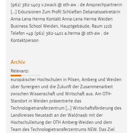
EXTERNE MEDIEN
(961) 382-1403 v.zwack @ oth-aw . de Ansprechpartnerin
Um Inhalte von Videoplattformen und Social Media
[...] Exkursionen Zum Profil Schließen Dekanatssekretärin
Plattformen anzeigen zu können, werden von diesen
Anna-Lena Herma Kontakt Anna-Lena Herma
Weiden
externen Medien Cookies gesetzt.
Business School
Weiden
, Hauptgebäude, Raum 121b
Telefon +49 (961) 382-1401 a.herma @ oth-aw . de
YouTube
Kontaktperson
Vimeo
Archiv
Relevanz:
europäischer Hochschulen in Pilsen, Amberg und
Weiden
über Synergien und die Zukunft der Zusammenarbeit
zwischen Wissenschaft und Wirtschaft aus. Am OTH-
Standort in
Weiden
präsentierte das
Technologietransferzentrum [...] Wirtschaftsförderung des
Landkreises Neustadt an der Waldnaab mit der
Hochschulleitung der OTH
Amberg-Weiden
und dem
Team des Technologietransferzentrums NEW. Das Ziel