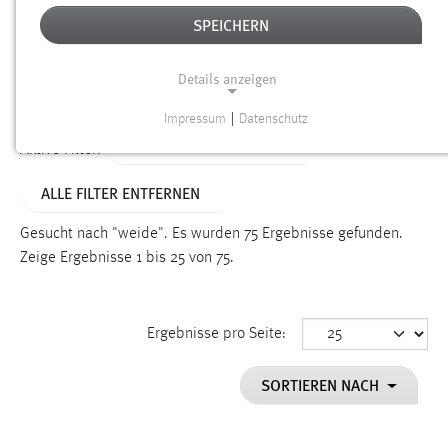
SPEICHERN
Alter
Details anzeigen
SUCHEN
Impressum
|
Datenschutz
NOTWENDIGE COOKIES
ALTER: 1 BIS 6 MONATE
Aktive Filter:
Notwendige Cookies ermöglichen grundlegende
ALLE FILTER ENTFERNEN
Funktionen und sind für die einwandfreie Funktion der
Website erforderlich.
Gesucht nach "weide".
Es wurden 75 Ergebnisse gefunden.
Zeige Ergebnisse 1 bis 25 von 75.
Einverständnis
Name:
cookie_consent
Ergebnisse pro Seite:
Zweck:
SORTIEREN NACH
Dieser Cookie speichert die ausgewählten Einverständnis-
Optionen des Benutzers
Cookie Laufzeit: