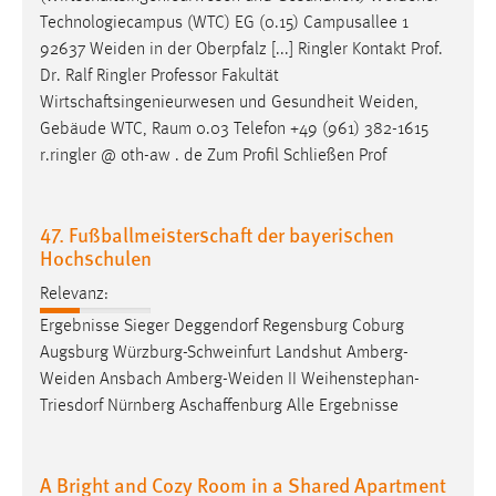
30 Tage
Technologiecampus (WTC) EG (0.15) Campusallee 1
92637
Weiden
in der Oberpfalz [...] Ringler Kontakt Prof.
Chat
Dr. Ralf Ringler Professor Fakultät
Wirtschaftsingenieurwesen und Gesundheit
Weiden
,
Name:
Gebäude WTC, Raum 0.03 Telefon +49 (961) 382-1615
MibewSessionID, MIBEW_UserID, mibew_locale, mibew-
r.ringler @ oth-aw . de Zum Profil Schließen Prof
chat-frame-style-5e9dbeb1811c0446
Zweck:
Wird benötigt um die Chatfunktion nutzen zu können.
47. Fußballmeisterschaft der bayerischen
Hochschulen
Cookie Laufzeit:
Relevanz:
MibewSessionID, mibew-chat-frame-style-
5e9dbeb1811c0446 = Sitzungslaufzeit, mibew_locale = 3
Ergebnisse Sieger Deggendorf Regensburg Coburg
Jahre, MIBEW_UserID = 1 Jahr
Augsburg Würzburg-Schweinfurt Landshut
Amberg-
Weiden
Ansbach
Amberg-Weiden
II Weihenstephan-
Login
Triesdorf Nürnberg Aschaffenburg Alle Ergebnisse
Name:
fe_user, be_user, be_lastLoginProvider
A Bright and Cozy Room in a Shared Apartment