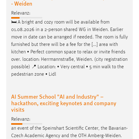
- Weiden
Zweck:
Dieser Cookie ist notwendig um sich an der Website
Relevanz:
einloggen zu können.
🛏 A bright and cozy room will be available from
Cookie Laufzeit:
01.08.2026 in a 2-person shared WG in
Weiden
. Earlier
24 Stunden
move in date can be arranged if needed. The room is fully
furnished but there will be a fee for the [...] area with
kitchen • Perfect common space to relax or invite friends
over. location: Herrmannstraße,
Weiden
. (city registration
STATISTIK
possible) 📍 Location: • Very central • 5 min walk to the
Statistik Cookies erfassen Informationen anonym.
pedestrian zone • Lidl
Diese Informationen helfen uns zu verstehen, wie
unsere Besucher unsere Website nutzen.
AI Summer School "AI and Industry" –
Matomo
hackathon, exciting keynotes and company
visits
Name:
Relevanz:
_pk_ref, _pk_cvar, _pk_id, _pk_ses
an event of the Speinshart Scientific Center, the Bavarian-
Zweck:
Czech Academic Agency and the OTH
Amberg-Weiden
.
Zugriffsstatistik