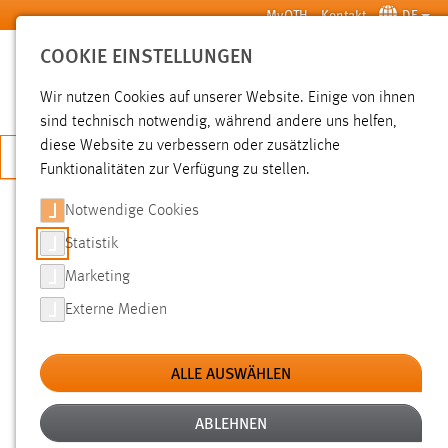
Zum Hauptinhalt springen
MyOTH
Kontakt
DE
COOKIE EINSTELLUNGEN
SUCHE
Wir nutzen Cookies auf unserer Website. Einige von ihnen
sind technisch notwendig, während andere uns helfen,
diese Website zu verbessern oder zusätzliche
JETZT BEWERBEN
Funktionalitäten zur Verfügung zu stellen.
Notwendige Cookies
SUCHE
Statistik
Marketing
FILTER
Externe Medien
Typ
ALLE AUSWÄHLEN
Erstellungsdatum
ABLEHNEN