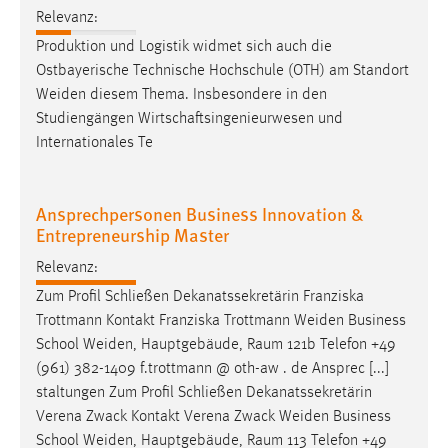
Relevanz:
Conversion-Tracking
Produktion und Logistik widmet sich auch die
Cookie Laufzeit:
Ostbayerische Technische Hochschule (OTH) am Standort
3 Monate
Weiden
diesem Thema. Insbesondere in den
Studiengängen Wirtschaftsingenieurwesen und
Facebook Pixel
Internationales Te
Name:
_fbp
Ansprechpersonen Business Innovation &
Entrepreneurship Master
Anbieter:
Facebook
Relevanz:
Zweck:
Zum Profil Schließen Dekanatssekretärin Franziska
Conversion-Tracking
Trottmann Kontakt Franziska Trottmann
Weiden
Business
School
Weiden
, Hauptgebäude, Raum 121b Telefon +49
Cookie Laufzeit:
(961) 382-1409 f.trottmann @ oth-aw . de Ansprec [...]
3 Monate
staltungen Zum Profil Schließen Dekanatssekretärin
Verena Zwack Kontakt Verena Zwack
Weiden
Business
School
Weiden
, Hauptgebäude, Raum 113 Telefon +49