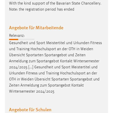
With the kind support of the Bavarian State Chancellery.
Cookie Laufzeit:
Note: the registration period has ended
Max. 13 Monate
Angebote für Mitarbeitende
MARKETING
Relevanz:
Marketing Cookies werden von Drittanbietern
Gesundheit und Sport Meistertitel und Urkunden Fitness
verwendet, um personalisierte Werbung anzuzeigen.
und Training Hochschulsport an der OTH in
Weiden
Sie tun dies, indem sie Besucher über Websites
Übersicht Sportarten Sportangebot und Zeiten
hinweg verfolgen.
Anmeldung zum Sportangebot Kontakt Wintersemester
2024/2025 [...] Gesundheit und Sport Meistertitel und
Google Ads
Urkunden Fitness und Training Hochschulsport an der
OTH in
Weiden
Übersicht Sportarten Sportangebot und
Name:
Zeiten Anmeldung zum Sportangebot Kontakt
_gcl_au
Wintersemester 2024/2025
Anbieter:
Google Ireland Limited
Angebote für Schulen
Zweck: