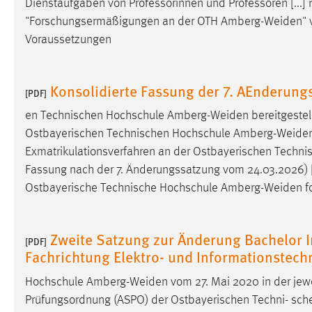
Dienstaufgaben von Professorinnen und Professoren [...] 
in diesem Cookie gespeichert, ob man
"Forschungsermäßigungen an der OTH
Amberg-Weiden
"
eingeloggt ist.
Voraussetzungen
Sprachpräferenz
Konsolidierte Fassung der 7. AEnderung
[PDF]
Name:
site-language-preference
en Technischen Hochschule
Amberg-Weiden
bereitgestel
Zweck:
Das Cookie speichert die gewählte
Ostbayerischen Technischen Hochschule
Amberg-Weide
Sprache der Website.
Exmatrikulationsverfahren an der Ostbayerischen Techn
Cookie Laufzeit:
30 Tage
Fassung nach der 7. Änderungssatzung vom 24.03.2026) [.
Ostbayerische Technische Hochschule
Amberg-Weiden
f
Chat
Name:
MibewSessionID, MIBEW_UserID,
Zweite Satzung zur Änderung Bachelor I
[PDF]
mibew_locale, mibew-chat-frame-style-
Fachrichtung Elektro- und Informationstech
5e9dbeb1811c0446
Hochschule
Amberg-Weiden
vom 27. Mai 2020 in der jewe
Zweck:
Wird benötigt um die Chatfunktion
Prüfungsordnung (ASPO) der Ostbayerischen Techni- sc
nutzen zu können.