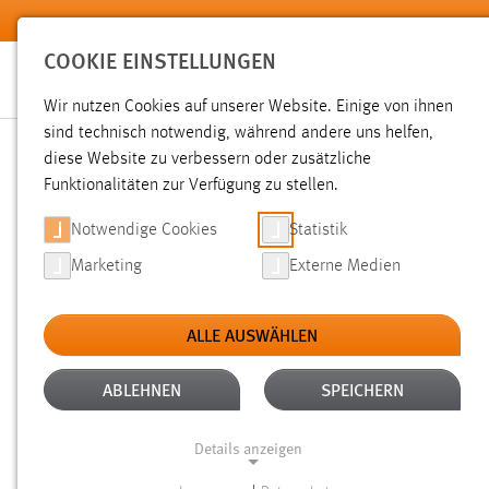
Zum Hauptinhalt springen
COOKIE EINSTELLUNGEN
Wir nutzen Cookies auf unserer Website. Einige von ihnen
sind technisch notwendig, während andere uns helfen,
diese Website zu verbessern oder zusätzliche
SUCHE
Funktionalitäten zur Verfügung zu stellen.
Notwendige Cookies
Statistik
Marketing
Externe Medien
ALLE AUSWÄHLEN
ALTER: 1 BIS 6 MONATE
ALLE FILTER E
Aktive Filter:
ABLEHNEN
SPEICHERN
Gesucht nach "weide".
Es wurden 195 Ergebnisse gefunden
Details anzeigen