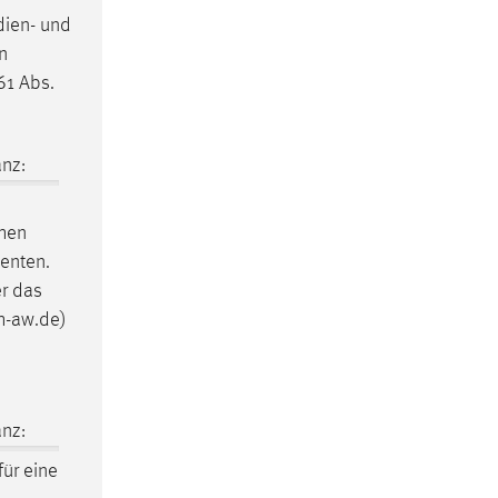
dien- und
n
 61 Abs.
nz:
chen
enten.
r das
h-aw.de)
nz:
für eine