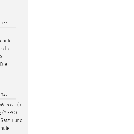
nz:
schule
ische
e
 Die
nz:
6.2021 (in
g (ASPO)
 Satz 1 und
chule