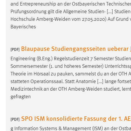
and Entrepreneurship an der Ostbayerischen Technisch
Prüfungsordnung gilt die Allgemeine Studien- [...] Stud
Matomo
Hochschule
Amberg-Weiden
vom 27.05.2020) Auf Grund von
Name:
_pk_ref, _pk_cvar, _pk_id, _pk_ses
Bayerisches
Zweck:
Zugriffsstatistik
Cookie Laufzeit:
Blaupause Studiengangsseiten ueberar
Max. 13 Monate
[PDF]
Engineering (B.Eng.) Regelstudienzeit 7 Semester Studienty
Sommersemester (1. und höheres Semester) Unterrichtss
MARKETING
Theorie im Hörsaal zu pauken, sammelst du an der OTH
A
Marketing Cookies werden von Drittanbietern
statteten Operationssaal. Statt Anatomie [...] lange fort
verwendet, um personalisierte Werbung anzuzeigen.
Medizintechnik an der OTH
Amberg-Weiden
studiert, lern
Sie tun dies, indem sie Besucher über Websites
gefragten
hinweg verfolgen.
Google Ads
SPO ISM konsolidierte Fassung der 1. 
[PDF]
Name:
_gcl_au
g Information Systems & Management (ISM) an der Ostb