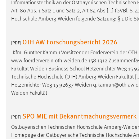
Informationstechnik an der Ostbayerischen Technischen
Cookie Laufzeit:
MibewSessionID, mibew-chat-frame-
Art. 80 Abs. 1 Satz 1 und Satz 2, Art 84 Abs [...] (GVBl. S.
style-5e9dbeb1811c0446 =
Hochschule
Amberg-Weiden
folgende Satzung: § 1 Die S
Sitzungslaufzeit, mibew_locale = 3
Jahre, MIBEW_UserID = 1 Jahr
OTH AW Forschungsbericht 2026
[PDF]
Login
-Kfm. Günther Kamm 1.Vorsitzender Förderverein der OTH
Name:
fe_user, be_user, be_lastLoginProvider
www.foerderverein-oth-weiden.de
158 1312 Zusammenfassu
Fakultät
Weiden
Business School Hetzenrichter Weg 15 
Zweck:
Dieser Cookie ist notwendig um sich an
der Website einloggen zu können.
Technische Hochschule (OTH)
Amberg-Weiden
Fakultät [
Hetzenrichter Weg 15 92637
Weiden
q.kamran@oth-aw.de 
Cookie Laufzeit:
24 Stunden
Weiden
Fakultät
STATISTIK
SPO MIE mit Bekanntmachungsvermerk
[PDF]
Statistik Cookies erfassen Informationen anonym.
Ostbayerischen Technischen Hochschule
Amberg-Weide
Diese Informationen helfen uns zu verstehen, wie
Homepage der Ostbayerische Technische Hochschule
Am
unsere Besucher unsere Website nutzen.