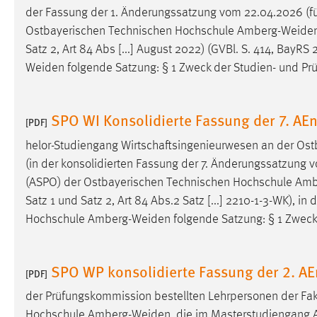
der Fassung der 1. Änderungssatzung vom 22.04.2026 (für
Anbieter:
Google Ireland Limited
Ostbayerischen Technischen Hochschule
Amberg-Weide
Zweck:
Conversion-Tracking
Satz 2, Art 84 Abs [...] August 2022) (GVBl. S. 414, BayRS 
Cookie Laufzeit:
Weiden
folgende Satzung: § 1 Zweck der Studien- und Pr
3 Monate
Facebook Pixel
SPO WI Konsolidierte Fassung der 7. A
[PDF]
Name:
_fbp
helor-Studiengang Wirtschaftsingenieurwesen an der Os
(in der konsolidierten Fassung der 7. Änderungssatzung 
Anbieter:
Facebook
(ASPO) der Ostbayerischen Technischen Hochschule
Amb
Zweck:
Conversion-Tracking
Satz 1 und Satz 2, Art 84 Abs.2 Satz [...] 2210-1-3-WK), i
Cookie Laufzeit:
Hochschule
Amberg-Weiden
folgende Satzung: § 1 Zweck
3 Monate
SPO WP konsolidierte Fassung der 2. A
[PDF]
EXTERNE MEDIEN
der Prüfungskommission bestellten Lehrpersonen der Fak
Um Inhalte von Videoplattformen und Social Media
Hochschule
Amberg-Weiden
, die im Masterstudiengang 
Plattformen anzeigen zu können, werden von diesen