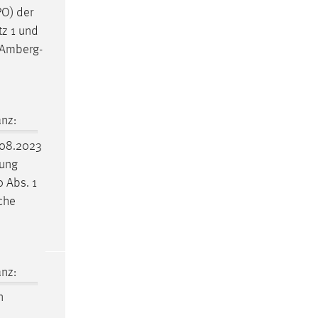
PO) der
tz 1 und
Amberg-
nz:
08.2023
nung
0 Abs. 1
sche
nz:
n