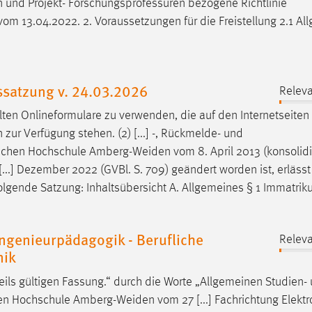
n und Projekt- Forschungsprofessuren bezogene Richtlinie
 vom 13.04.2022. 2. Voraussetzungen für die Freistellung 2.1 A
ssatzung v. 24.03.2026
Releva
lten Onlineformulare zu verwenden, die auf den Internetseiten
n
zur Verfügung stehen. (2) [...] -, Rückmelde- und
ischen Hochschule
Amberg-Weiden
vom 8. April 2013 (konsolidi
..] Dezember 2022 (GVBl. S. 709) geändert worden ist, erlässt
olgende Satzung: Inhaltsübersicht A. Allgemeines § 1 Immatriku
ngenieurpädagogik - Berufliche
Releva
nik
ils gültigen Fassung.“ durch die Worte „Allgemeinen Studien-
hen Hochschule
Amberg-Weiden
vom 27 [...] Fachrichtung Elektr