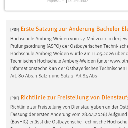
Impressum
|
Datenschutz
NOTWENDIGE COOKIES
Notwendige Cookies ermöglichen grundlegende
Funktionen und sind für die einwandfreie Funktion der
Erste Satzung zur Änderung Bachelor El
Website erforderlich.
[PDF]
Hochschule
Amberg-Weiden
vom 27. Mai 2020 in der jewe
Einverständnis
Prüfungsordnung (ASPO) der Ostbayerischen Techni- sc
Hochschule
Amberg-Weiden
wurde am 11.05.2026 über da
Name:
cookie_consent
Technischen Hochschule
Amberg-Weiden
(unter www.oth-
Zweck:
Dieser Cookie speichert die
Informationstechnik an der Ostbayerischen Technischen
ausgewählten Einverständnis-Optionen
Art. 80 Abs. 1 Satz 1 und Satz 2, Art 84 Abs
des Benutzers
Cookie Laufzeit:
1 Jahr
Richtlinie zur Freistellung von Diensta
[PDF]
Performance
Richtlinie zur Freistellung von Dienstaufgaben an der O
Fassung der ersten Änderung vom 28.04.2026) Aufgrund vo
Name:
staticfilecache
(BayHIG) erlässt die Ostbayerische Technische Hochschu
Zweck:
Für performante Seitenauslieferung wird