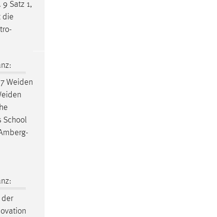
9 Satz 1,
t die
tro-
nz:
37
Weiden
eiden
che
 School
Amberg-
nz:
 der
novation