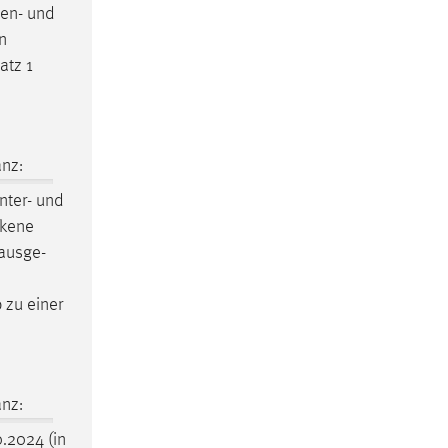
ien- und
n
atz 1
nz:
nter- und
ckene
 ausge-
o zu einer
nz:
.2024 (in