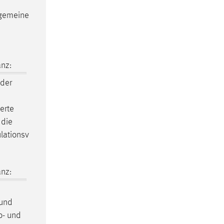
llgemeine
nz:
 der
erte
 die
lationsv
nz:
 und
o- und