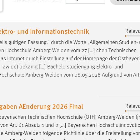
ektro- und Informationstechnik
Releva
ils gültigen Fassung.“ durch die Worte „Allgemeinen Studien-
hen Hochschule
Amberg-Weiden
vom 27 [...] chen Technischen
s Internet durch Einstellung auf der Homepage der Ostbayer
 aw.de) bekannt [...] Bachelorstudiengang Elektro- und
 Hochschule
Amberg-Weiden
vom 08.05.2026 Aufgrund von Art. 
ufgaben AEnderung 2026 Final
Releva
stbayerischen Technischen Hochschule (OTH)
Amberg-Weiden
(i
n Art. 61 Absatz 1 und 2 [...] Bayerischen Hochschulinnovati
le
Amberg-Weiden
folgende Richtlinie über die Freistellung vo