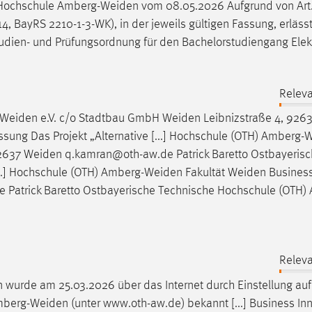
 Hochschule
Amberg-Weiden
vom 08.05.2026 Aufgrund von Art. 
 414, BayRS 2210-1-3-WK), in der jeweils gültigen Fassung, erläss
tudien- und Prüfungsordnung für den Bachelorstudiengang Elek
Releva
Weiden
e.V. c/o Stadtbau GmbH
Weiden
Leibnizstraße 4, 926
ng Das Projekt „Alternative [...] Hochschule (OTH)
Amberg-W
92637
Weiden
q.kamran@oth-aw.de Patrick Baretto Ostbayeris
...] Hochschule (OTH)
Amberg-Weiden
Fakultät
Weiden
Business
Patrick Baretto Ostbayerische Technische Hochschule (OTH)
Releva
n
wurde am 25.03.2026 über das Internet durch Einstellung auf
berg-Weiden
(unter www.oth-aw.de) bekannt [...] Business In