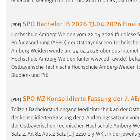
einfache Fiskalregel für den Euroraum Thomas Jost Franz 
SPO Bachelor IB 2026 13.04.2026 Fina
[PDF]
Hochschule
Amberg-Weiden
vom 22.04.2026 (für diese S
Prüfungsordnung (ASPO) der Ostbayerischen Technisch
Amberg-Weiden
wurde am 24.04.2026 über das Internet 
Hochschule
Amberg-Weiden
(unter www.oth-aw.de) bekannt
Ostbayerische Technische Hochschule
Amberg-Weiden
f
Studien- und Prü
SPO MZ Konsolidierte Fassung der 7. A
[PDF]
Teilzeit-Bachelorstudiengang Medizintechnik an der Os
der konsolidierten Fassung der 7. Änderungssatzung vom 
der Ostbayerischen Technischen Hochschule
Amberg-We
Satz 2, Art 84 Abs.2 Satz [...] 2210-1-3-WK), in der jewei