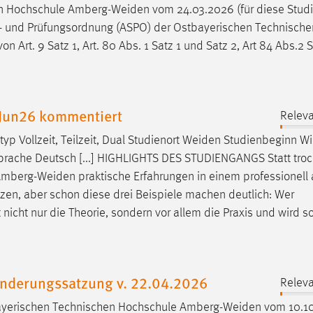
en Hochschule
Amberg-Weiden
vom 24.03.2026 (für diese Stud
ien- und Prüfungsordnung (ASPO) der Ostbayerischen Technische
 Art. 9 Satz 1, Art. 80 Abs. 1 Satz 1 und Satz 2, Art 84 Abs.2 S
 Jun26 kommentiert
Releva
p Vollzeit, Teilzeit, Dual Studienort
Weiden
Studienbeginn Wi
prache Deutsch [...] HIGHLIGHTS DES STUDIENGANGS Statt tro
mberg-Weiden
praktische Erfahrungen in einem professionell
setzen, aber schon diese drei Beispiele machen deutlich: Wer
t nicht nur die Theorie, sondern vor allem die Praxis und wird s
AEnderungssatzung v. 22.04.2026
Releva
ayerischen Technischen Hochschule
Amberg-Weiden
vom 10.10