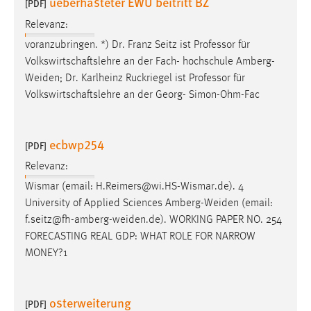
ueberhasteter EWU beitritt BZ
[PDF]
Relevanz:
voranzubringen. *) Dr. Franz Seitz ist Professor für
Volkswirtschaftslehre an der Fach- hochschule
Amberg-
Weiden
; Dr. Karlheinz Ruckriegel ist Professor für
Volkswirtschaftslehre an der Georg- Simon-Ohm-Fac
ecbwp254
[PDF]
Relevanz:
Wismar (email: H.Reimers@wi.HS-Wismar.de). 4
University of Applied Sciences
Amberg-Weiden
(email:
f.seitz@fh-amberg-weiden.de
). WORKING PAPER NO. 254
FORECASTING REAL GDP: WHAT ROLE FOR NARROW
MONEY?1
osterweiterung
[PDF]