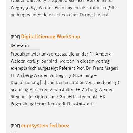
Weiden
University of Applied Sciences Hetzenrichter
Conversion-Tracking
Weg 15 92637
Weiden
Germany email:
h.rottmann@fh-
amberg-weiden.de
2 1 Introduction During the last
Cookie Laufzeit:
3 Monate
Digitalisierung Workshop
[PDF]
Facebook Pixel
Relevanz:
Name:
Produktentwicklungsprozess, die an der FH
Amberg-
_fbp
Weiden
verfüg- bar sind, werden in diesem Vortrag
exemplarisch aufgezeigt Referent Prof. Dr. Franz Magerl
Anbieter:
FH
Amberg-Weiden
Vortrag 1: 3D-Scanning –
Facebook
Digitalisierung [...] und Demonstration verschiedener 3D-
Zweck:
Scanning-Verfahren Veranstalter: FH
Amberg-Weiden
Conversion-Tracking
Steinbichler Optotechnik GmbH Knotenpunkt IHK
Regensburg Forum Neustadt Plus Antw ort F
Cookie Laufzeit:
3 Monate
eurosystem fed boez
[PDF]