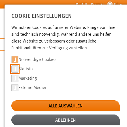
Zum Hauptinhalt springen
MyOTH
Kontakt
DE
COOKIE EINSTELLUNGEN
SUCHE
Wir nutzen Cookies auf unserer Website. Einige von ihnen
sind technisch notwendig, während andere uns helfen,
diese Website zu verbessern oder zusätzliche
JETZT BEWERBEN
Funktionalitäten zur Verfügung zu stellen.
Notwendige Cookies
SUCHE
Statistik
Marketing
FILTER
Externe Medien
Typ
ALLE AUSWÄHLEN
Erstellungsdatum
ABLEHNEN