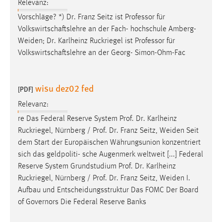
EXTERNE MEDIEN
Relevanz:
Vorschläge? *) Dr. Franz Seitz ist Professor für
Um Inhalte von Videoplattformen und Social Media
Volkswirtschaftslehre an der Fach- hochschule
Amberg-
Plattformen anzeigen zu können, werden von diesen
Weiden
; Dr. Karlheinz Ruckriegel ist Professor für
externen Medien Cookies gesetzt.
Volkswirtschaftslehre an der Georg- Simon-Ohm-Fac
YouTube
wisu dez02 fed
[PDF]
Vimeo
Relevanz:
re Das Federal Reserve System Prof. Dr. Karlheinz
Ruckriegel, Nürnberg / Prof. Dr. Franz Seitz,
Weiden
Seit
dem Start der Europäischen Währungsunion konzentriert
sich das geldpoliti- sche Augenmerk weltweit [...] Federal
Reserve System Grundstudium Prof. Dr. Karlheinz
Ruckriegel, Nürnberg / Prof. Dr. Franz Seitz,
Weiden
I.
Aufbau und Entscheidungsstruktur Das FOMC Der Board
of Governors Die Federal Reserve Banks