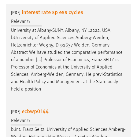
1 Jahr
interest rate sp ess cycles
[PDF]
Relevanz:
Performance
University at Albany-SUNY, Albany, NY 12222, USA
Name:
bUniversity of Applied Sciences
Amberg-Weiden
,
staticfilecache
Hetzenrichter Weg 15, D-92637
Weiden
, Germany
Abstract We have studied the comparative performance
Zweck:
of a number [...] Professor of Economics, Franz SEITZ is
Für performante Seitenauslieferung wird in diesem Cookie
gespeichert, ob man eingeloggt ist.
Professor of Economics at the University of Applied
Sciences,
Amberg-Weiden
, Germany. He previ-Statistics
and Health Policy and Management at the State ously
Sprachpräferenz
held a position
Name:
site-language-preference
ecbwp0144
[PDF]
Zweck:
Relevanz:
Das Cookie speichert die gewählte Sprache der Website.
b.int. Franz Seitz: University of Applied Sciences
Amberg-
Cookie Laufzeit: