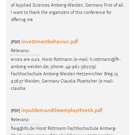
of Applied Sciences
Amberg-Weiden
, Germany First of all
Cookie Laufzeit:
I want to thank the organizers of this conference for
Max. 13 Monate
offering me
investmentbehavior.pdf
MARKETING
[PDF]
Marketing Cookies werden von Drittanbietern
Relevanz:
verwendet, um personalisierte Werbung anzuzeigen.
errors are ours. Horst Rottmann (e-mail:
h.rottmann@fh-
Sie tun dies, indem sie Besucher über Websites
amberg-weiden.de
; phone: 49-961-382179)
hinweg verfolgen.
Fachhochschule
Amberg-Weiden
Hetzenrichter Weg 15
92637
Weiden
, Germany Claudia Ploetscher (e-mail:
Google Ads
claudia
Name:
_gcl_au
inputdemandtheemploythresh.pdf
[PDF]
Anbieter:
Relevanz:
Google Ireland Limited
flaig@ifo.de Horst Rottmann Fachhochschule
Amberg-
Zweck: