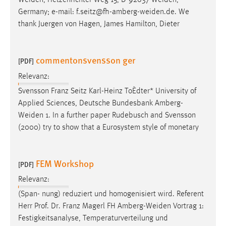
Weiden
, Hetzenrichter Weg 15, D-92637
Weiden
,
30 Tage
Germany; e-mail:
f.seitz@fh-amberg-weiden.de
. We
thank Juergen von Hagen, James Hamilton, Dieter
Chat
Name:
commentonsvensson ger
[PDF]
MibewSessionID, MIBEW_UserID, mibew_locale, mibew-
chat-frame-style-5e9dbeb1811c0446
Relevanz:
Svensson Franz Seitz Karl-Heinz ToÈdter* University of
Zweck:
Applied Sciences, Deutsche Bundesbank
Amberg-
Wird benötigt um die Chatfunktion nutzen zu können.
Weiden
1. In a further paper Rudebusch and Svensson
Cookie Laufzeit:
(2000) try to show that a Eurosystem style of monetary
MibewSessionID, mibew-chat-frame-style-
5e9dbeb1811c0446 = Sitzungslaufzeit, mibew_locale = 3
Jahre, MIBEW_UserID = 1 Jahr
FEM Workshop
[PDF]
Relevanz:
Login
(Span- nung) reduziert und homogenisiert wird. Referent
Name:
Herr Prof. Dr. Franz Magerl FH
Amberg-Weiden
Vortrag 1:
fe_user, be_user, be_lastLoginProvider
Festigkeitsanalyse, Temperaturverteilung und