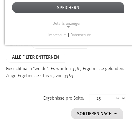
SPEICHERN
Alter
Details anzeigen
SUCHEN
Impressum
|
Datenschutz
NOTWENDIGE COOKIES
ALTER: ÜBER EIN JAHR
Aktive Filter:
Notwendige Cookies ermöglichen grundlegende
ALLE FILTER ENTFERNEN
Funktionen und sind für die einwandfreie Funktion der
Website erforderlich.
Gesucht nach "weide".
Es wurden 3363 Ergebnisse gefunden.
Zeige Ergebnisse 1 bis 25 von 3363.
Einverständnis
Name:
cookie_consent
Ergebnisse pro Seite:
Zweck:
SORTIEREN NACH
Dieser Cookie speichert die ausgewählten Einverständnis-
Optionen des Benutzers
Cookie Laufzeit: