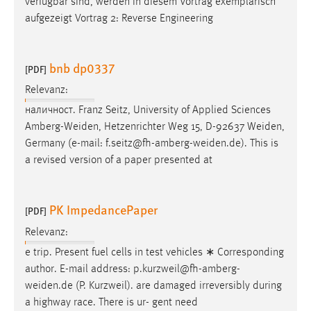
verfügbar sind, werden in diesem Vortrag exemplarisch
aufgezeigt Vortrag 2: Reverse Engineering
bnb dp0337
[PDF]
Relevanz:
наличност. Franz Seitz, University of Applied Sciences
Amberg-Weiden
, Hetzenrichter Weg 15, D-92637
Weiden
,
Germany (e-mail:
f.seitz@fh-amberg-weiden.de
). This is
a revised version of a paper presented at
PK ImpedancePaper
[PDF]
Relevanz:
e trip. Present fuel cells in test vehicles ∗ Corresponding
author. E-mail address:
p.kurzweil@fh-amberg-
weiden.de
(P. Kurzweil). are damaged irreversibly during
a highway race. There is ur- gent need