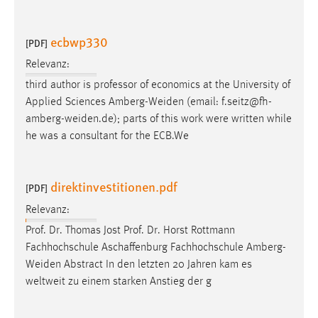
ecbwp330
[PDF]
Relevanz:
third author is professor of economics at the University of
Applied Sciences
Amberg-Weiden
(email:
f.seitz@fh-
amberg-weiden.de
); parts of this work were written while
he was a consultant for the ECB.We
direktinvestitionen.pdf
[PDF]
Relevanz:
Prof. Dr. Thomas Jost Prof. Dr. Horst Rottmann
Fachhochschule Aschaffenburg Fachhochschule
Amberg-
Weiden
Abstract In den letzten 20 Jahren kam es
weltweit zu einem starken Anstieg der g