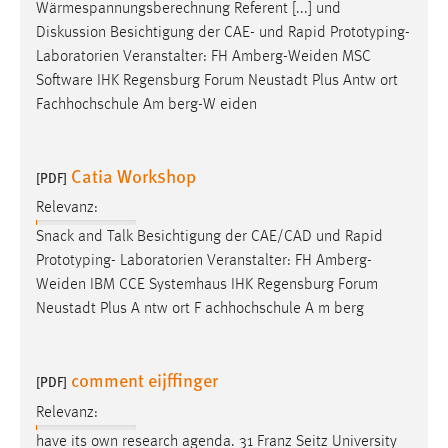
Wärmespannungsberechnung Referent [...] und
Zweck:
Diskussion Besichtigung der CAE- und Rapid Prototyping-
Dieser Cookie ist notwendig um sich an der Website
Laboratorien Veranstalter: FH
Amberg-Weiden
MSC
einloggen zu können.
Software IHK Regensburg Forum Neustadt Plus Antw ort
Cookie Laufzeit:
Fachhochschule Am berg-W eiden
24 Stunden
Catia Workshop
[PDF]
STATISTIK
Relevanz:
Statistik Cookies erfassen Informationen anonym.
Snack and Talk Besichtigung der CAE/CAD und Rapid
Diese Informationen helfen uns zu verstehen, wie
Prototyping- Laboratorien Veranstalter: FH
Amberg-
unsere Besucher unsere Website nutzen.
Weiden
IBM CCE Systemhaus IHK Regensburg Forum
Neustadt Plus A ntw ort F achhochschule A m berg
Matomo
Name:
comment eijffinger
[PDF]
_pk_ref, _pk_cvar, _pk_id, _pk_ses
Relevanz:
Zweck:
have its own research agenda. 31 Franz Seitz University
Zugriffsstatistik