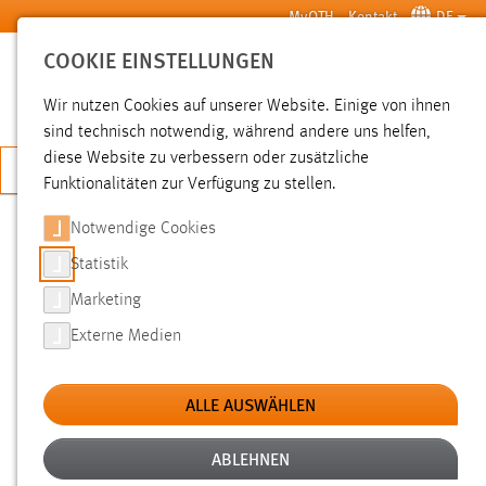
Zum Hauptinhalt springen
MyOTH
Kontakt
DE
COOKIE EINSTELLUNGEN
SUCHE
Wir nutzen Cookies auf unserer Website. Einige von ihnen
sind technisch notwendig, während andere uns helfen,
diese Website zu verbessern oder zusätzliche
JETZT BEWERBEN
Funktionalitäten zur Verfügung zu stellen.
Notwendige Cookies
SUCHE
Statistik
Marketing
FILTER
Externe Medien
Typ
ALLE AUSWÄHLEN
Erstellungsdatum
ABLEHNEN