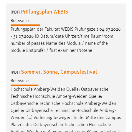
1 Jahr
Prüfungsplan WEBIS
[PDF]
Relevanz:
Performance
Prüfungsplan der Fakultät WEBIS Prüfungszeit 04.07.2026
Name:
- 31.07.2026 ID Datum/date Uhrzeit/time Raum/room
staticfilecache
number of passes Name des Moduls / name of the
module Erstprüfer / first examiner (Notene
Zweck:
Für performante Seitenauslieferung wird in diesem Cookie
gespeichert, ob man eingeloggt ist.
Sommer, Sonne, Campusfestival
[PDF]
Sprachpräferenz
Relevanz:
Hochschule
Amberg-Weiden
Quelle: Ostbayerische
Name:
Technische Hochschule
Amberg-Weiden
Quelle:
site-language-preference
Ostbayerische Technische Hochschule
Amberg-Weiden
Zweck:
Quelle: Ostbayerische Technische Hochschule
Amberg-
Das Cookie speichert die gewählte Sprache der Website.
Weiden
[...] Vorlesung bewegen. In der Mitte des Campus
Platzes der Ostbayerischen Technischen Hochschule
Cookie Laufzeit: