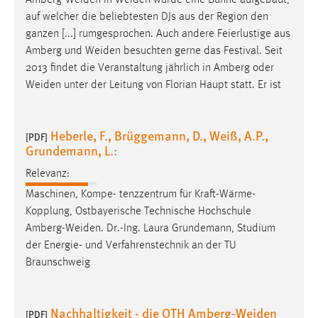
Amberg-Weiden
in
Weiden
wurde eine Bühne aufgebaut,
30 Tage
auf welcher die beliebtesten DJs aus der Region den
ganzen [...] rumgesprochen. Auch andere Feierlustige aus
Chat
Amberg und
Weiden
besuchten gerne das Festival. Seit
2013 findet die Veranstaltung jährlich in Amberg oder
Name:
Weiden
unter der Leitung von Florian Haupt statt. Er ist
MibewSessionID, MIBEW_UserID, mibew_locale, mibew-
chat-frame-style-5e9dbeb1811c0446
Zweck:
Heberle, F., Brüggemann, D., Weiß, A.P.,
[PDF]
Wird benötigt um die Chatfunktion nutzen zu können.
Grundemann, L.:
Cookie Laufzeit:
Relevanz:
MibewSessionID, mibew-chat-frame-style-
Maschinen, Kompe- tenzzentrum für Kraft-Wärme-
5e9dbeb1811c0446 = Sitzungslaufzeit, mibew_locale = 3
Kopplung, Ostbayerische Technische Hochschule
Jahre, MIBEW_UserID = 1 Jahr
Amberg-Weiden
. Dr.-Ing. Laura Grundemann, Studium
der Energie- und Verfahrenstechnik an der TU
Login
Braunschweig
Name:
fe_user, be_user, be_lastLoginProvider
Nachhaltigkeit - die OTH Amberg-Weiden
[PDF]