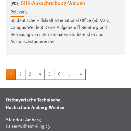
SHK-Ausschreibung-Weiden
[PDF]
Relevanz:
Studentische Hilfskraft International Office (ab März,
Campus
Weiden
) Deine Aufgaben:  Beratung und
Betreuung von internationalen Studierenden und
Austauschstudierenden
1
2
3
4
5
6
....
»
Ostbayerische Technische
Hochschule Amberg-Weiden
Standort Amberg
Kaiser-Wilhelm-Ring 23