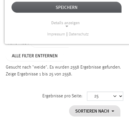
SPEICHERN
Alter
Details anzeigen
SUCHEN
Impressum
|
Datenschutz
NOTWENDIGE COOKIES
TYP: DATEIEN
Aktive Filter:
Notwendige Cookies ermöglichen grundlegende
ALLE FILTER ENTFERNEN
Funktionen und sind für die einwandfreie Funktion der
Website erforderlich.
Gesucht nach "weide".
Es wurden 2558 Ergebnisse gefunden.
Zeige Ergebnisse 1 bis 25 von 2558.
Einverständnis
Name:
cookie_consent
Ergebnisse pro Seite:
Zweck:
SORTIEREN NACH
Dieser Cookie speichert die ausgewählten Einverständnis-
Optionen des Benutzers
Cookie Laufzeit: