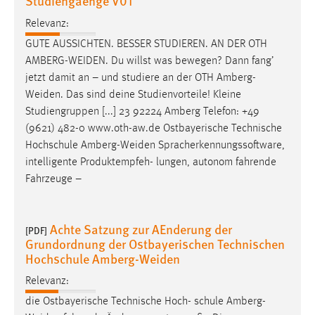
Studiengaenge V01
Conversion-Tracking
Relevanz:
Cookie Laufzeit:
GUTE AUSSICHTEN. BESSER STUDIEREN. AN DER OTH
3 Monate
AMBERG-WEIDEN
. Du willst was bewegen? Dann fang’
jetzt damit an – und studiere an der OTH
Amberg-
Weiden
. Das sind deine Studienvorteile! Kleine
Facebook Pixel
Studiengruppen [...] 23 92224 Amberg Telefon: +49
Name:
(9621) 482-0 www.oth-aw.de Ostbayerische Technische
_fbp
Hochschule
Amberg-Weiden
Spracherkennungssoftware,
intelligente Produktempfeh- lungen, autonom fahrende
Anbieter:
Fahrzeuge –
Facebook
Zweck:
Conversion-Tracking
Achte Satzung zur AEnderung der
[PDF]
Grundordnung der Ostbayerischen Technischen
Cookie Laufzeit:
Hochschule Amberg-Weiden
3 Monate
Relevanz:
die Ostbayerische Technische Hoch- schule
Amberg-