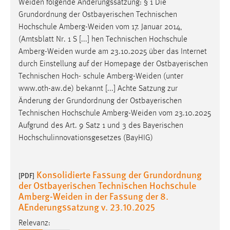
Weiden
folgende Änderungssatzung: § 1 Die
EXTERNE MEDIEN
Grundordnung der Ostbayerischen Technischen
Um Inhalte von Videoplattformen und Social Media
Hochschule
Amberg-Weiden
vom 17. Januar 2014,
Plattformen anzeigen zu können, werden von diesen
(Amtsblatt Nr. 1 S [...] hen Technischen Hochschule
externen Medien Cookies gesetzt.
Amberg-Weiden
wurde am 23.10.2025 über das Internet
durch Einstellung auf der Homepage der Ostbayerischen
YouTube
Technischen Hoch- schule
Amberg-Weiden
(unter
www.oth-aw.de) bekannt [...] Achte Satzung zur
Vimeo
Änderung der Grundordnung der Ostbayerischen
Technischen Hochschule
Amberg-Weiden
vom 23.10.2025
Aufgrund des Art. 9 Satz 1 und 3 des Bayerischen
Hochschulinnovationsgesetzes (BayHIG)
Konsolidierte Fassung der Grundordnung
[PDF]
der Ostbayerischen Technischen Hochschule
Amberg-Weiden in der Fassung der 8.
AEnderungssatzung v. 23.10.2025
Relevanz: