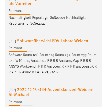
als Vorreiter
Zweck:
Dieser Cookie ist notwendig um sich an der Website
Relevanz:
einloggen zu können.
Nachhaltigkeit-Reportage_SoSe2021 Nachhaltigkeit-
Cookie Laufzeit:
Reportage_2_SoSe2021
24 Stunden
Softwareübersicht EDV-Labore Weiden
[PDF]
STATISTIK
Relevanz:
Statistik Cookies erfassen Informationen anonym.
Software Raum 106 Raum 124 Raum 232 Raum 233 Raum
Diese Informationen helfen uns zu verstehen, wie
240 WTC 0.14 Anaconda R R R R AnatomyMap R R R R
unsere Besucher unsere Website nutzen.
ANSYS Workbench R R R AnyLogic R R R R R anyLogistiX R
R APIS R Axure R CATIA V5 R20 R
Matomo
Name:
2022 12 13-OTH-Adventskonzert-Weiden-
[PDF]
_pk_ref, _pk_cvar, _pk_id, _pk_ses
St-Michael
Zweck:
Relevanz:
Zugriffsstatistik