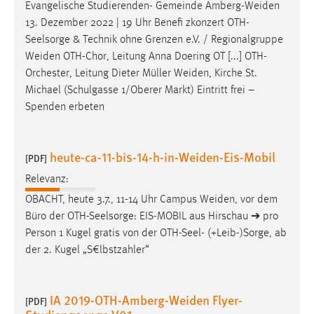
Evangelische Studierenden- Gemeinde
Amberg-Weiden
13. Dezember 2022 | 19 Uhr Benefi zkonzert OTH-
Cookie Laufzeit:
Seelsorge & Technik ohne Grenzen e.V. / Regionalgruppe
Max. 13 Monate
Weiden
OTH-Chor, Leitung Anna Doering OT [...] OTH-
Orchester, Leitung Dieter Müller
Weiden
, Kirche St.
Michael (Schulgasse 1/Oberer Markt) Eintritt frei –
MARKETING
Spenden erbeten
Marketing Cookies werden von Drittanbietern
verwendet, um personalisierte Werbung anzuzeigen.
Sie tun dies, indem sie Besucher über Websites
heute-ca-11-bis-14-h-in-Weiden-Eis-Mobil
[PDF]
hinweg verfolgen.
Relevanz:
OBACHT, heute 3.7., 11-14 Uhr Campus
Weiden
, vor dem
Google Ads
Büro der OTH-Seelsorge: EIS-MOBIL aus Hirschau ➔ pro
Name:
Person 1 Kugel gratis von der OTH-Seel- (+Leib-)Sorge, ab
_gcl_au
der 2. Kugel „S€lbstzahler“
Anbieter:
Google Ireland Limited
IA 2019-OTH-Amberg-Weiden Flyer-
[PDF]
Zweck: