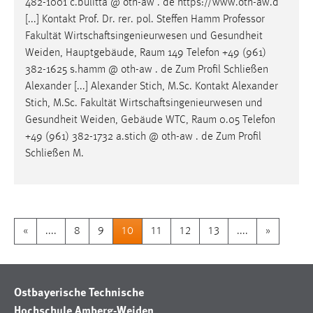
482-1001 c.bulitta @ oth-aw . de https://www.oth-aw.d
[...] Kontakt Prof. Dr. rer. pol. Steffen Hamm Professor
Fakultät Wirtschaftsingenieurwesen und Gesundheit
Weiden
, Hauptgebäude, Raum 149 Telefon +49 (961)
382-1625 s.hamm @ oth-aw . de Zum Profil Schließen
Alexander [...] Alexander Stich, M.Sc. Kontakt Alexander
Stich, M.Sc. Fakultät Wirtschaftsingenieurwesen und
Gesundheit
Weiden
, Gebäude WTC, Raum 0.05 Telefon
+49 (961) 382-1732 a.stich @ oth-aw . de Zum Profil
Schließen M.
«
....
8
9
10
11
12
13
....
»
Ostbayerische Technische
Hochschule Amberg-Weiden