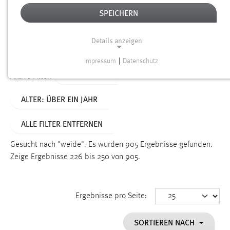
SPEICHERN
Alter
Details anzeigen
SUCHEN
Impressum
|
Datenschutz
NOTWENDIGE COOKIES
TYP: SEITEN
Aktive Filter:
Notwendige Cookies ermöglichen grundlegende
ALTER: ÜBER EIN JAHR
Funktionen und sind für die einwandfreie Funktion der
Website erforderlich.
ALLE FILTER ENTFERNEN
Einverständnis
Gesucht nach "weide".
Es wurden 905 Ergebnisse gefunden.
Name:
Zeige Ergebnisse 226 bis 250 von 905.
cookie_consent
Zweck:
Ergebnisse pro Seite:
Dieser Cookie speichert die ausgewählten Einverständnis-
Optionen des Benutzers
SORTIEREN NACH
Cookie Laufzeit: