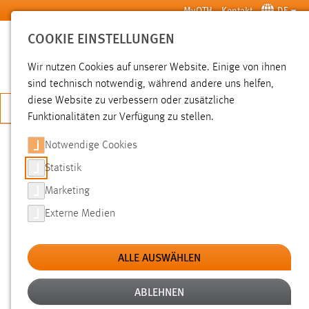
Zum Hauptinhalt springen
MyOTH
Kontakt
DE
COOKIE EINSTELLUNGEN
SUCHE
Wir nutzen Cookies auf unserer Website. Einige von ihnen
sind technisch notwendig, während andere uns helfen,
diese Website zu verbessern oder zusätzliche
JETZT BEWERBEN
Funktionalitäten zur Verfügung zu stellen.
Notwendige Cookies
SUCHE
Statistik
Marketing
FILTER
Externe Medien
Typ
ALLE AUSWÄHLEN
Erstellungsdatum
ABLEHNEN