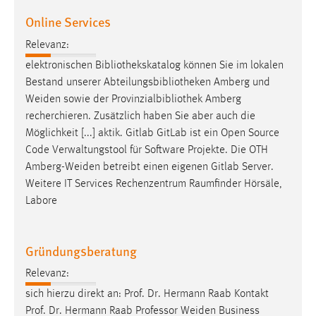
Zweck:
Online Services
Dieser Cookie ist notwendig um sich an der Website
einloggen zu können.
Relevanz:
elektronischen Bibliothekskatalog können Sie im lokalen
Cookie Laufzeit:
Bestand unserer Abteilungsbibliotheken Amberg und
24 Stunden
Weiden
sowie der Provinzialbibliothek Amberg
recherchieren. Zusätzlich haben Sie aber auch die
Möglichkeit [...] aktik. Gitlab GitLab ist ein Open Source
STATISTIK
Code Verwaltungstool für Software Projekte. Die OTH
Statistik Cookies erfassen Informationen anonym.
Amberg-Weiden
betreibt einen eigenen Gitlab Server.
Diese Informationen helfen uns zu verstehen, wie
Weitere IT Services Rechenzentrum Raumfinder Hörsäle,
unsere Besucher unsere Website nutzen.
Labore
Matomo
Gründungsberatung
Name:
_pk_ref, _pk_cvar, _pk_id, _pk_ses
Relevanz:
sich hierzu direkt an: Prof. Dr. Hermann Raab Kontakt
Zweck:
Prof. Dr. Hermann Raab Professor
Weiden
Business
Zugriffsstatistik