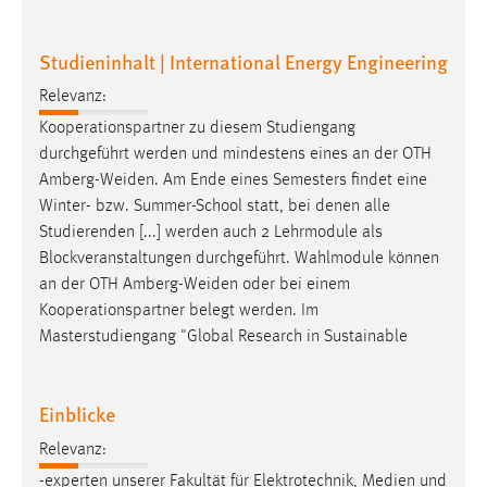
EXTERNE MEDIEN
Um Inhalte von Videoplattformen und Social Media
Studieninhalt | International Energy Engineering
Plattformen anzeigen zu können, werden von diesen
externen Medien Cookies gesetzt.
Relevanz:
Kooperationspartner zu diesem Studiengang
YouTube
durchgeführt werden und mindestens eines an der OTH
Amberg-Weiden
. Am Ende eines Semesters findet eine
Winter- bzw. Summer-School statt, bei denen alle
Vimeo
Studierenden [...] werden auch 2 Lehrmodule als
Blockveranstaltungen durchgeführt. Wahlmodule können
an der OTH
Amberg-Weiden
oder bei einem
Kooperationspartner belegt werden. Im
Masterstudiengang "Global Research in Sustainable
Einblicke
Relevanz:
-experten unserer Fakultät für Elektrotechnik, Medien und