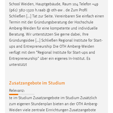
School
Weiden
, Hauptgebäude, Raum 104 Telefon +49
Cookie Laufzeit:
(961) 382-1320 h.raab @ oth-aw . de Zum Profil
Max. 13 Monate
Schließen [...] Tat zur Seite. Vereinbaren Sie einfach einen
Termin mit der Gründungsberatung der Hochschule
Amberg-Weiden
für eine kompetente und individuelle
MARKETING
Beratung. Wir unterstützen Sie gerne dabei, Ihre
Gründungsidee [...] Schließen Regional Institute for Start-
Marketing Cookies werden von Drittanbietern
ups and Entrepreneurship Die OTH
Amberg-Weiden
verwendet, um personalisierte Werbung anzuzeigen.
verfügt mit dem “Regional Institute for Start-ups and
Sie tun dies, indem sie Besucher über Websites
Entrepreneurship” über ein eigenes In-Institut. Es
hinweg verfolgen.
unterstützt
Google Ads
Zusatzangebote im Studium
Name:
_gcl_au
Relevanz:
Anbieter:
te im Studium Zusatzangebote im Studium Zusätzlich
Google Ireland Limited
zum eigenen Stundenplan bieten an der OTH
Amberg-
Weiden
viele zentrale Einrichtungen Zusatzangebote
Zweck: