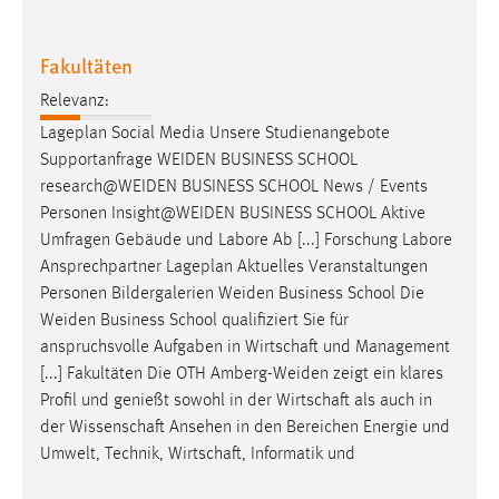
30 Tage
Fakultäten
Chat
Relevanz:
Name:
Lageplan Social Media Unsere Studienangebote
MibewSessionID, MIBEW_UserID, mibew_locale, mibew-
Supportanfrage
WEIDEN
BUSINESS SCHOOL
chat-frame-style-5e9dbeb1811c0446
research@WEIDEN
BUSINESS SCHOOL News / Events
Zweck:
Personen
Insight@WEIDEN
BUSINESS SCHOOL Aktive
Wird benötigt um die Chatfunktion nutzen zu können.
Umfragen Gebäude und Labore Ab [...] Forschung Labore
Ansprechpartner Lageplan Aktuelles Veranstaltungen
Cookie Laufzeit:
Personen Bildergalerien
Weiden
Business School Die
MibewSessionID, mibew-chat-frame-style-
5e9dbeb1811c0446 = Sitzungslaufzeit, mibew_locale = 3
Weiden
Business School qualifiziert Sie für
Jahre, MIBEW_UserID = 1 Jahr
anspruchsvolle Aufgaben in Wirtschaft und Management
[...] Fakultäten Die OTH
Amberg-Weiden
zeigt ein klares
Profil und genießt sowohl in der Wirtschaft als auch in
Login
der Wissenschaft Ansehen in den Bereichen Energie und
Name:
Umwelt, Technik, Wirtschaft, Informatik und
fe_user, be_user, be_lastLoginProvider