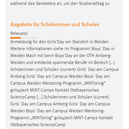
während des Semesters an, um den Studienalltag zu
Conversion-Tracking
Cookie Laufzeit:
Angebote für Schülerinnen und Schulen
3 Monate
Relevanz:
Facebook Pixel
Anmeldung für den Girls'Day am Standort in
Weiden
.
Weitere Informationen siehe im Programm! Boys' Day in
Name:
Weiden
Mach mit beim Boys'Day an der OTH
Amberg-
_fbp
Weiden
und entdecke spannende Berufe im Bereich [...]
Anbieter:
Schülerinnen und Schulen (current) Girls' Day am Campus
Facebook
Amberg Girls' Day am Campus
Weiden
Boys' Day am
Campus
Weiden
Mentoring-Programm „MINToring“
Zweck:
girls4tech MINT-Camps Kontakt Ostbayerisches
Conversion-Tracking
ScienceCamp [...] Schülerinnen und Schulen (current)
Cookie Laufzeit:
Girls' Day am Campus Amberg Girls' Day am Campus
3 Monate
Weiden
Boys' Day am Campus
Weiden
Mentoring-
Programm „MINToring“ girls4tech MINT-Camps Kontakt
Ostbayerisches ScienceCamp