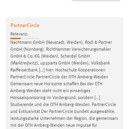
1 Jahr
Performance
PartnerCircle
Name:
Relevanz:
staticfilecache
Nachtmann GmbH (Neustadt,
Weiden
), Rödl & Partner
GmbH (Nürnberg), Richthammer Versicherungsmakler
Zweck:
GmbH & Co. KG (
Weiden
), Scherdel GmbH
Für performante Seitenauslieferung wird in diesem Cookie
gespeichert, ob man eingeloggt ist.
(Marktredwitz), up2parts GmbH (
Weiden
), Volksbank
Raiffeisenbank [...] hier: Hochschule Kooperationen
PartnerCircle PartnerCircle der OTH
Amberg-Weiden
Sprachpräferenz
Gemeinsam neue Horizonte schaffen Bei der OTH
Name:
Amberg-Weiden
steht nicht ein einseitiges
site-language-preference
Hörsaalsponsoring im Vordergrund, sondern [...]
Studierende und die OTH
Amberg-Weiden
. PartnerCircle
Zweck:
und Exklusivität Der PartnerCircle bündelt ausgewählte,
Das Cookie speichert die gewählte Sprache der Website.
leistungsstarke Unternehmen der Region, die gemeinsam
Cookie Laufzeit:
mit der OTH
Amberg-Weiden
neue Impulse für