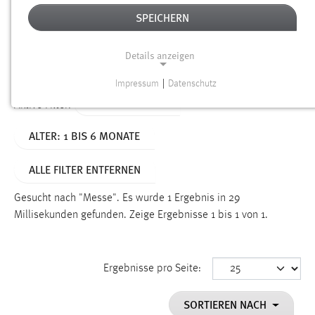
SPEICHERN
Alter
Details anzeigen
SUCHEN
Impressum
|
Datenschutz
NOTWENDIGE COOKIES
TYP: PERSONEN
Aktive Filter:
Notwendige Cookies ermöglichen grundlegende
ALTER: 1 BIS 6 MONATE
Funktionen und sind für die einwandfreie Funktion der
Website erforderlich.
ALLE FILTER ENTFERNEN
Einverständnis
Gesucht nach "Messe".
Es wurde 1 Ergebnis in 29
Name:
Millisekunden gefunden.
Zeige Ergebnisse 1 bis 1 von 1.
cookie_consent
Zweck:
Ergebnisse pro Seite:
Dieser Cookie speichert die ausgewählten Einverständnis-
Optionen des Benutzers
SORTIEREN NACH
Cookie Laufzeit: