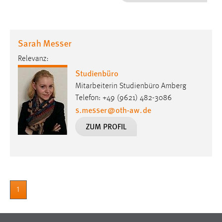
1 Jahr
Performance
Sarah Messer
Name:
Relevanz:
staticfilecache
Studienbüro
Zweck:
Mitarbeiterin Studienbüro Amberg
Für performante Seitenauslieferung wird in diesem Cookie
Telefon: +49 (9621) 482-3086
gespeichert, ob man eingeloggt ist.
s.messer
@
oth-aw
.
de
ZUM PROFIL
Sprachpräferenz
Name:
site-language-preference
Zweck:
1
Das Cookie speichert die gewählte Sprache der Website.
Cookie Laufzeit: