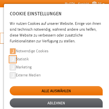
Zum Hauptinhalt springen
MyOTH
Kontakt
DE
COOKIE EINSTELLUNGEN
SUCHE
Wir nutzen Cookies auf unserer Website. Einige von ihnen
sind technisch notwendig, während andere uns helfen,
diese Website zu verbessern oder zusätzliche
JETZT BEWERBEN
Funktionalitäten zur Verfügung zu stellen.
Notwendige Cookies
SUCHE
Statistik
Marketing
FILTER
Externe Medien
Typ
ALLE AUSWÄHLEN
Erstellungsdatum
ABLEHNEN