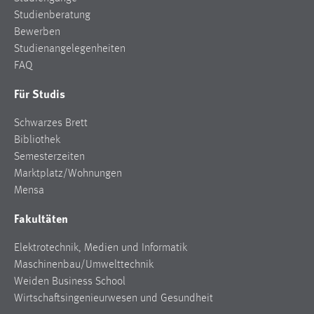
Zweck:
Studienberatung
Dieser Cookie ist notwendig um sich an der Website
Bewerben
einloggen zu können.
Studienangelegenheiten
FAQ
Cookie Laufzeit:
24 Stunden
Für Studis
Schwarzes Brett
STATISTIK
Bibliothek
Semesterzeiten
Statistik Cookies erfassen Informationen anonym.
Marktplatz/Wohnungen
Diese Informationen helfen uns zu verstehen, wie
Mensa
unsere Besucher unsere Website nutzen.
Fakultäten
Matomo
Elektrotechnik, Medien und Informatik
Name:
Maschinenbau/Umwelttechnik
_pk_ref, _pk_cvar, _pk_id, _pk_ses
Weiden Business School
Zweck:
Wirtschaftsingenieurwesen und Gesundheit
Zugriffsstatistik