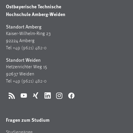
30 Tage
Ostbayerische Technische
Hochschule Amberg-Weiden
Chat
Standort Amberg
Name:
Kaiser-Wilhelm-Ring 23
MibewSessionID, MIBEW_UserID, mibew_locale, mibew-
92224 Amberg
chat-frame-style-5e9dbeb1811c0446
Tel
+49 (9621) 482-0
Zweck:
Standort Weiden
Wird benötigt um die Chatfunktion nutzen zu können.
Hetzenrichter Weg 15
Cookie Laufzeit:
92637 Weiden
MibewSessionID, mibew-chat-frame-style-
Tel
+49 (9621) 482-0
5e9dbeb1811c0446 = Sitzungslaufzeit, mibew_locale = 3
Jahre, MIBEW_UserID = 1 Jahr
RSS
YouTube
Xing
LinkedIn
Instagram
Facebook
Login
Fragen zum Studium
Name:
fe_user, be_user, be_lastLoginProvider
Studiengänge