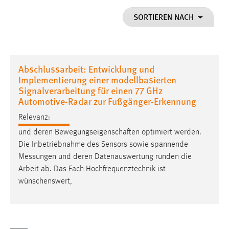
1 Jahr
SORTIEREN NACH
Performance
Name:
Abschlussarbeit: Entwicklung und
staticfilecache
Implementierung einer modellbasierten
Signalverarbeitung für einen 77 GHz
Zweck:
Automotive-Radar zur Fußgänger-Erkennung
Für performante Seitenauslieferung wird in diesem Cookie
gespeichert, ob man eingeloggt ist.
Relevanz:
und deren Bewegungseigenschaften optimiert werden.
Sprachpräferenz
Die Inbetriebnahme des Sensors sowie spannende
Messungen
und deren Datenauswertung runden die
Name:
Arbeit ab. Das Fach Hochfrequenztechnik ist
site-language-preference
wünschenswert,
Zweck:
Das Cookie speichert die gewählte Sprache der Website.
Cookie Laufzeit: