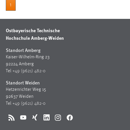
30 Tage
1
Chat
Ostbayerische Technische
Name:
Hochschule Amberg-Weiden
MibewSessionID, MIBEW_UserID, mibew_locale, mibew-
chat-frame-style-5e9dbeb1811c0446
Standort Amberg
Zweck:
Kaiser-Wilhelm-Ring 23
Wird benötigt um die Chatfunktion nutzen zu können.
92224 Amberg
Cookie Laufzeit:
Tel
+49 (9621) 482-0
MibewSessionID, mibew-chat-frame-style-
Standort Weiden
5e9dbeb1811c0446 = Sitzungslaufzeit, mibew_locale = 3
Jahre, MIBEW_UserID = 1 Jahr
Hetzenrichter Weg 15
92637 Weiden
Tel
+49 (9621) 482-0
Login
Name:
RSS
YouTube
Xing
LinkedIn
Instagram
Facebook
fe_user, be_user, be_lastLoginProvider