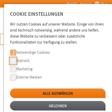
Zum Hauptinhalt springen
MyOTH
Kontakt
DE
COOKIE EINSTELLUNGEN
SUCHE
Wir nutzen Cookies auf unserer Website. Einige von ihnen
sind technisch notwendig, während andere uns helfen,
diese Website zu verbessern oder zusätzliche
JETZT BEWERBEN
Funktionalitäten zur Verfügung zu stellen.
Notwendige Cookies
SUCHE
Statistik
Marketing
FILTER
Externe Medien
Typ
ALLE AUSWÄHLEN
Erstellungsdatum
ABLEHNEN