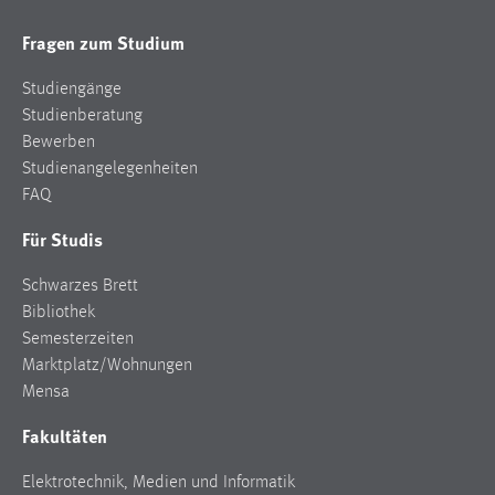
Zweck:
Fragen zum Studium
Dieser Cookie ist notwendig um sich an der Website
einloggen zu können.
Studiengänge
Cookie Laufzeit:
Studienberatung
24 Stunden
Bewerben
Studienangelegenheiten
FAQ
STATISTIK
Für Studis
Statistik Cookies erfassen Informationen anonym.
Diese Informationen helfen uns zu verstehen, wie
Schwarzes Brett
unsere Besucher unsere Website nutzen.
Bibliothek
Semesterzeiten
Matomo
Marktplatz/Wohnungen
Mensa
Name:
_pk_ref, _pk_cvar, _pk_id, _pk_ses
Fakultäten
Zweck:
Elektrotechnik, Medien und Informatik
Zugriffsstatistik