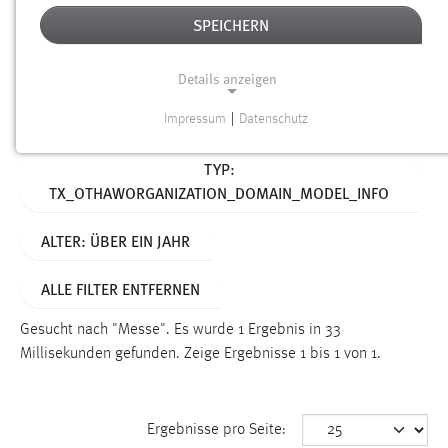
SPEICHERN
Alter
Details anzeigen
SUCHEN
Impressum
|
Datenschutz
NOTWENDIGE COOKIES
Aktive Filter:
TYP:
Notwendige Cookies ermöglichen grundlegende
TX_OTHAWORGANIZATION_DOMAIN_MODEL_INFO
Funktionen und sind für die einwandfreie Funktion der
Website erforderlich.
ALTER: ÜBER EIN JAHR
Einverständnis
ALLE FILTER ENTFERNEN
Name:
cookie_consent
Gesucht nach "Messe".
Es wurde 1 Ergebnis in 33
Millisekunden gefunden.
Zeige Ergebnisse 1 bis 1 von 1.
Zweck:
Dieser Cookie speichert die ausgewählten Einverständnis-
Optionen des Benutzers
Ergebnisse pro Seite:
Cookie Laufzeit: