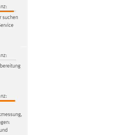
nz:
r suchen
Service
d
nz:
bereitung
nz:
kmessung
,
ngen
:
 und