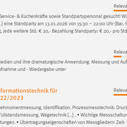
Releva
ervice- & Küchenkräfte sowie Standpartypersonal gesucht! Wi
.] eine Standparty am 13.01.2026 von 15:30 – 22:00 Uhr (Bar, 
ag, jede weitere Std. € 20,- Bezahlung Standparty: € 20,- pro St
n
Releva
Medien und ihre dramaturgische Anwendung.
Messung
und Auf
aufnahme und - Wiedergabe unter
formationstechnik für
Releva
022/2023
rehmomentmessung
, Identifikation.
Prozessmesstechnik
:
Druc
Füllstandsmessung
, Wägetechnik [...] . • Wichtige
Messschaltu
altungen. • Übertragungseigenschaften von
Messgliedern
: Zeit-