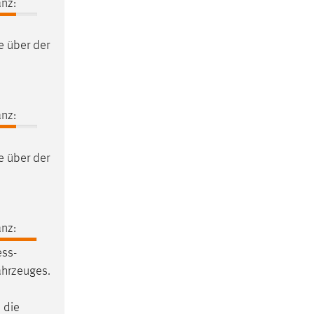
nz:
 über der
nz:
 über der
nz:
ss-
ahrzeuges.
 die