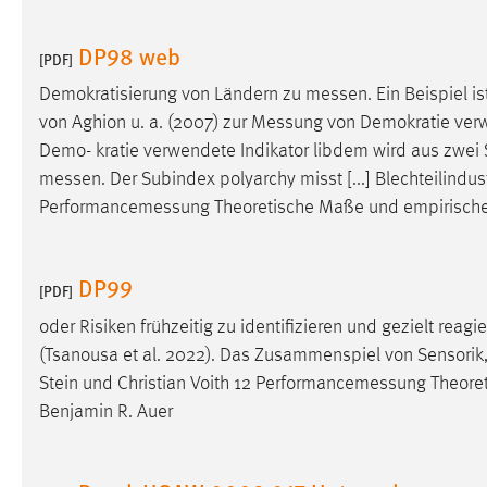
in diesem Cookie gespeichert, ob man
eingeloggt ist.
DP98 web
[PDF]
Demokratisierung von Ländern zu
messen
. Ein Beispiel i
Sprachpräferenz
von Aghion u. a. (2007) zur
Messung
von Demokratie verwe
Name:
site-language-preference
Demo- kratie verwendete Indikator libdem wird aus zwei S
messen
. Der Subindex polyarchy misst [...] Blechteilindus
Zweck:
Das Cookie speichert die gewählte
Performancemessung
Theoretische Maße und empirische
Sprache der Website.
Cookie Laufzeit:
30 Tage
DP99
[PDF]
Chat
oder Risiken frühzeitig zu identifizieren und gezielt reag
(Tsanousa et al. 2022). Das Zusammenspiel von Sensorik, I
Name:
MibewSessionID, MIBEW_UserID,
Stein und Christian Voith 12
Performancemessung
Theoret
mibew_locale, mibew-chat-frame-style-
5e9dbeb1811c0446
Benjamin R. Auer
Zweck:
Wird benötigt um die Chatfunktion
nutzen zu können.