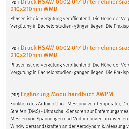
Druck HSAW 0002 017 Unternehmensros
[PDF]
210x210mm WMD
Cookie Laufzeit:
MibewSessionID, mibew-chat-frame-
style-5e9dbeb1811c0446 =
Phasen ist die Vergütung verpflichtend. Die Höhe der Ve
Sitzungslaufzeit, mibew_locale = 3
Jahre, MIBEW_UserID = 1 Jahr
Vergütung in Bachelorstudien- gängen liegen. Die Praxis
Login
Druck HSAW 0002 017 Unternehmensros
[PDF]
210x210mm WMD
Name:
fe_user, be_user, be_lastLoginProvider
Zweck:
Dieser Cookie ist notwendig um sich an
Phasen ist die Vergütung verpflichtend. Die Höhe der Ve
der Website einloggen zu können.
Vergütung in Bachelorstudien- gängen liegen. Die Praxis
Cookie Laufzeit:
24 Stunden
Ergänzung Modulhandbuch AWPM
[PDF]
Funktion des Arduino Uno -
Messung
von Temperatur, Druc
STATISTIK
Streifen
(DMS) - Ultraschall-Sensoren zur
Entfernungsmes
Statistik Cookies erfassen Informationen anonym.
Messen
von Spannungen und Verformungen an diverse
Diese Informationen helfen uns zu verstehen, wie
Windwiderstandskräften an der Aerodynamik.
Messung
v
unsere Besucher unsere Website nutzen.