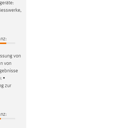
geräte
:
esswerke
,
nz:
ssung
von
en von
gebnisse
: •
ng zur
nz: