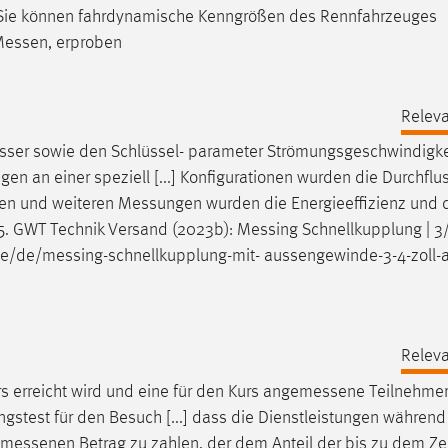
. Sie können fahrdynamische Kenngrößen des Rennfahrzeuges
Messen
, erproben
Releva
sser
sowie den Schlüssel- parameter Strömungsgeschwindigkei
gen
an einer speziell [...] Konfigurationen wurden die Durchflu
sen und weiteren
Messungen
wurden die Energieeffizienz und 
25. GWT Technik Versand (2023b):
Messing
Schnellkupplung | 3/4
de/de/messing-schnellkupplung-mit
- aussengewinde-3-4-zoll-a
Releva
 erreicht wird und eine für den Kurs
angemessene
Teilnehmer
ngstest für den Besuch [...] dass die Dienstleistungen während
emessenen
Betrag zu zahlen, der dem Anteil der bis zu dem Ze