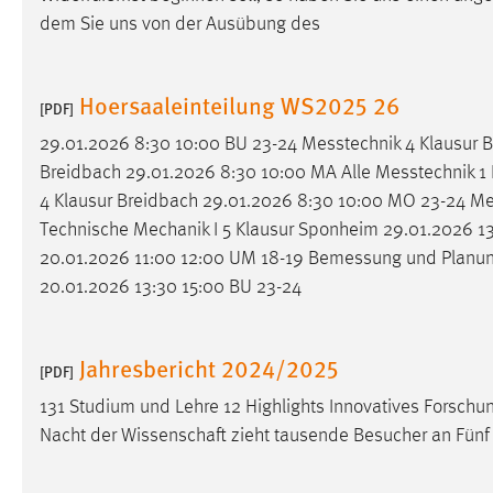
Anbieter:
dem Sie uns von der Ausübung des
Google Ireland Limited
Zweck:
Conversion-Tracking
Hoersaaleinteilung WS2025 26
Cookie Laufzeit:
[PDF]
3 Monate
29.01.2026 8:30 10:00 BU 23-24
Messtechnik
4 Klausur 
Facebook Pixel
Breidbach 29.01.2026 8:30 10:00 MA Alle
Messtechnik
1 
4 Klausur Breidbach 29.01.2026 8:30 10:00 MO 23-24
Me
Name:
_fbp
Technische Mechanik I 5 Klausur Sponheim 29.01.2026 13:3
Anbieter:
Facebook
20.01.2026 11:00 12:00 UM 18-19
Bemessung
und Planun
20.01.2026 13:30 15:00 BU 23-24
Zweck:
Conversion-Tracking
Cookie Laufzeit:
3 Monate
Jahresbericht 2024/2025
[PDF]
131 Studium und Lehre 12 Highlights Innovatives Forsch
EXTERNE MEDIEN
Nacht der Wissenschaft zieht tausende Besucher an Fünf
Um Inhalte von Videoplattformen und Social Media
Plattformen anzeigen zu können, werden von diesen