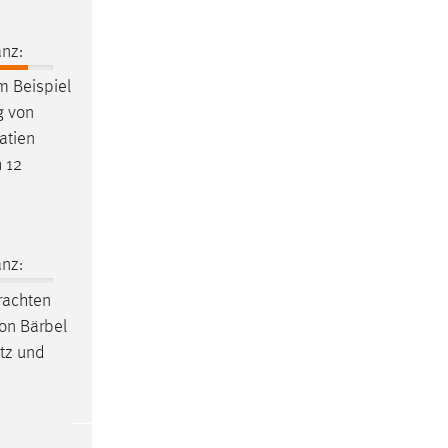
nz:
um Beispiel
g
von
atien
h 12
nz:
trachten
von Bärbel
tz und