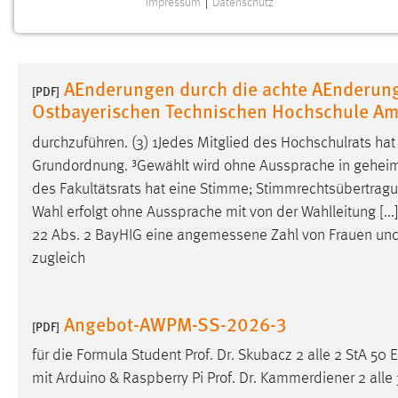
Impressum
|
Datenschutz
NOTWENDIGE COOKIES
Notwendige Cookies ermöglichen grundlegende
Funktionen und sind für die einwandfreie Funktion der
AEnderungen durch die achte AEnderun
Website erforderlich.
[PDF]
Ostbayerischen Technischen Hochschule A
Einverständnis
durchzuführen. (3) 1Jedes Mitglied des Hochschulrats h
Grundordnung. ³Gewählt wird ohne Aussprache in geheime
Name:
cookie_consent
des Fakultätsrats hat eine Stimme; Stimmrechtsübertra
Zweck:
Dieser Cookie speichert die
Wahl erfolgt ohne Aussprache mit von der Wahlleitung [..
ausgewählten Einverständnis-Optionen
22 Abs. 2 BayHIG eine
angemessene
Zahl von Frauen und
des Benutzers
zugleich
Cookie Laufzeit:
1 Jahr
Angebot-AWPM-SS-2026-3
Performance
[PDF]
für die Formula Student Prof. Dr. Skubacz 2 alle 2 StA
Name:
staticfilecache
mit Arduino & Raspberry Pi Prof. Dr. Kammerdiener 2 all
Zweck:
Für performante Seitenauslieferung wird