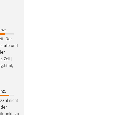
nz:
t. Der
ssrate und
der
 Zoll |
g.html,
nz:
zahl nicht
 der
itpunkt, zu