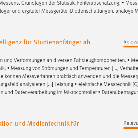
Messens
, Grundlagen der Statistik, Fehlerabschätzung. •
Mess
oger und digitaler
Messgeräte
, Diodenschaltungen, analoge
M
lligenz für Studienanfänger ab
Releva
 und Verformungen an diversen Fahrzeugkomponenten. •
Me
ik. •
Messung
von Strömungen und Temperaturen [...] Verhalt
Sie können
Messverfahren
praktisch anwenden und die
Messer
gsfeld analysieren [...] Leistung • elektrische
Messtechnik
(C)
n und Datenverarbeitung im Mikrocontroller • Datenübertragu
ion und Medientechnik für
Releva