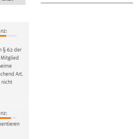
nz:
h § 62 der
 Mitglied
heime
echend Art.
 nicht
nz:
entieren