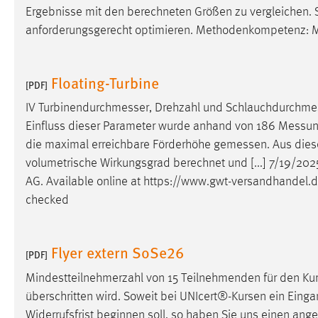
Ergebnisse mit den berechneten Größen zu vergleichen
Matomo
anforderungsgerecht optimieren. Methodenkompetenz:
Name:
_pk_ref, _pk_cvar, _pk_id, _pk_ses
Floating-Turbine
[PDF]
Zweck:
Zugriffsstatistik
IV
Turbinendurchmesser
, Drehzahl und
Schlauchdurchme
Cookie Laufzeit:
Max. 13 Monate
Einfluss dieser Parameter wurde anhand von 186
Messun
die maximal erreichbare Förderhöhe
gemessen
. Aus die
volumetrische Wirkungsgrad berechnet und [...] 7/19/20
MARKETING
AG. Available online at
https://www.gwt-versandhandel.
Marketing Cookies werden von Drittanbietern
checked
verwendet, um personalisierte Werbung anzuzeigen.
Sie tun dies, indem sie Besucher über Websites
hinweg verfolgen.
Flyer extern SoSe26
[PDF]
Google Ads
Mindestteilnehmerzahl von 15 Teilnehmenden für den Kurs
überschritten wird. Soweit bei UNIcert®-Kursen ein Einga
Name:
_gcl_au
Widerrufsfrist beginnen soll, so haben Sie uns einen
ang