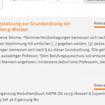
gssatzung zur Grundordnung der
Releva
mberg-Weiden
at eine Stimme. ²Stimmrechtsübertragungen
bemessen
sich nac
r Abstimmung mit amtlichen [...] gegeben werden. (3) 1Jedes
gungen
bemessen
sich nach § 62 dieser Grundordnung. ²Die ge
.] auswärtiger Professor. ²Dem Berufungsausschuss soll entspr
 Männern angehören, mindestens jedoch eine Professorin, die
Releva
 50 Ergänzung Modulhandbuch AWPM (SS 2025)
Messen
& Experim
e 3 StA 36 Ergänzung Mo