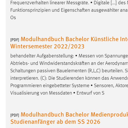
Frequenzverhalten linearer
Messgräte
. • Digitale [...] des
Funktionsprinzipien und Eigenschaften ausgewählter anal
Os
Modulhandbuch Bachelor Künstliche Inte
[PDF]
Wintersemester 2022/2023
behandelter Aufgabenstellung: •
Messen
von Spannungen
Abtriebs- und Windwiderstandskräften an der Aerodynam
Schaltungen passiven Bauelementen (R,L,C) beurteilen. 
interpretieren. (C): Die Studierenden können das Anwendun
Programmieren eingebetteter Systeme • Sensoren, Aktore
Visualisierung von
Messdaten
• Entwurf von S
Modulhandbuch Bachelor Medienprodukt
[PDF]
Studienanfänger ab dem SS 2026