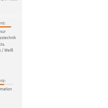
nz:
sur
stechnik
-24
k / Weiß
nz:
mation