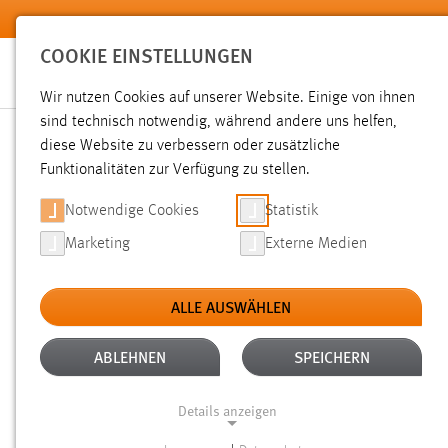
Zum Hauptinhalt springen
COOKIE EINSTELLUNGEN
Wir nutzen Cookies auf unserer Website. Einige von ihnen
sind technisch notwendig, während andere uns helfen,
diese Website zu verbessern oder zusätzliche
SUCHE
Funktionalitäten zur Verfügung zu stellen.
Notwendige Cookies
Statistik
Marketing
Externe Medien
ALLE AUSWÄHLEN
TYP: DATEIEN
ALTER: 6 MONATE BIS 1 
Aktive Filter:
ABLEHNEN
SPEICHERN
Gesucht nach "Messe".
Es wurden 54 Ergebnisse gefunden
Details anzeigen