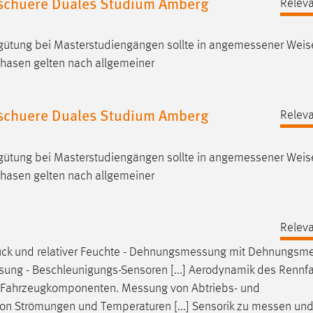
chuere Duales Studium Amberg
Releva
rgütung bei Masterstudiengängen sollte in
angemessener
Weise
phasen gelten nach allgemeiner
chuere Duales Studium Amberg
Releva
rgütung bei Masterstudiengängen sollte in
angemessener
Weise
phasen gelten nach allgemeiner
Releva
k und relativer Feuchte -
Dehnungsmessung
mit
Dehnungsme
sung
- Beschleunigungs-Sensoren [...] Aerodynamik des Rennf
n Fahrzeugkomponenten.
Messung
von Abtriebs- und
on Strömungen und Temperaturen [...] Sensorik zu
messen
und