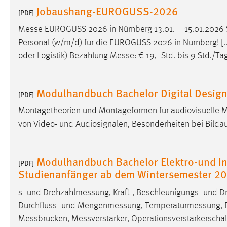
Jobaushang-EUROGUSS-2026
externen Medien Cookies gesetzt.
[PDF]
Messe
EUROGUSS 2026 in Nürnberg 13.01. – 15.01.2026 S
YouTube
Personal (w/m/d) für die EUROGUSS 2026 in Nürnberg! [..
oder Logistik) Bezahlung
Messe
: € 19,- Std. bis 9 Std./T
Vimeo
Modulhandbuch Bachelor Digital Desig
[PDF]
Montagetheorien und Montageformen für audiovisuelle 
von Video- und Audiosignalen, Besonderheiten bei Bild
Modulhandbuch Bachelor Elektro-und In
[PDF]
Studienanfänger ab dem Wintersemester 2
s- und
Drehzahlmessung
, Kraft-, Beschleunigungs- und
D
Durchfluss- und
Mengenmessung
,
Temperaturmessung
,
Messbrücken
,
Messverstärker
, Operationsverstärkersch